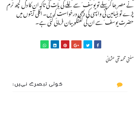
نے مصر جا کر پہلے تو یوسف ؑ سے غلے کی بات کی تاکہ ان کا دل کچھ نرم
پڑے تو بنیامین کی واپسی کی بھی درخواست کریں۔ اگلی آیتوں میں
حضرت یوسف ؑ سے ان کی گفتگو بیان فرمائی گئی ہے۔
مفتی محمد تقی عثمانی
کوئی تبصرے نہیں: