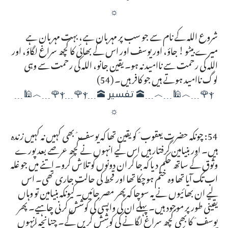
☼
شروع اللہ کے نام سے جو سب پر مہربان ہے، بہت مہربان ہے
میرے بیٹو ! جاؤ، اور یوسف اور اس کے بھائی کا کچھ سراغ لگاؤ، اور
اللہ کی رحمت سے ناامید نہ ہو۔ یقین جانو، اللہ کی رحمت سے وہی
لوگ ناامید ہوتے ہیں جو کافر ہیں۔ (54)
ⲯ🌹﹍︿🕌﹍︿﹍🕋 تفسیر 🕋﹍ⲯ﹍🌹ⲯ🌹﹍︿🕌﹍
☼
54: چونکہ حضرت یعقوب ؑ کو یقین تھا کہ یوسف ؑ بھی کہیں نہ کہیں زندہ
ہیں۔ اور بنیامین گرفتار ہیں اس لیے انہوں نے کچھ عرصے بعد پورے
وثوق کے ساتھ حکم دیا کہ جا کر ان دونوں کو تلاش کرو۔ اتنے میں جو غلہ
اب تک آیا تھا وہ ختم ہوچکا تھا اور قحط کی حالت جاری تھی۔ اس
لیے ان بھائیوں نے یہ سوچا کہ پھر مصر جائیں۔ کیونکہ بنیامین تو وہاں
یقینی طور پر موجود ہیں۔ پہلے ان کی واپسی کی کوشش کرنی چاہیے۔ پھر
یوسف ؑ کا بھی کچھ سراغ لگانے کی کوشش کریں گے۔ چنانچہ انہوں