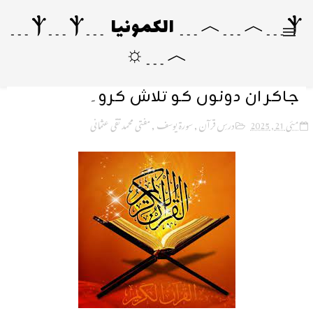
Ⲯ﹍︿﹍︿﹍ الکمونیا ﹍Ⲯ﹍Ⲯ﹍
︿﹍☼
جاکر ان دونوں کو تلاش کرو۔
مئی 21, 2025
درسِ قرآن
,
سورۃ یوسف
,
مفتی محمد تقی عثمانی