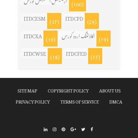
آرٹیفیشل انٹیلیجنس کورس
(100)
ITDCESM
ITDCPD
(37)
(29)
اکاؤنٹنگ اردو کورس
ITDCXA
(19)
(19)
ITDCWSE
ITDCFED
(18)
(17)
SITE MAP
COPYRIGHT POLICY
ABOUT US
PRIVACY POLICY
TERMS OF SERVICE
DMCA