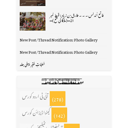
فاتح اُندلس ۔ ۔ ۔ طارق بن زیاد : قسط نمبر
21═(ملاگا کی فتح )═
New Post/Thread Notification: Photo Gallery
New Post/Thread Notification: Photo Gallery
خطباتِ فقیر پہلی جلد
س̳̿͟͞ر̳̿͟͞ٹ̳̿͟͞ی̳̿͟͞ف̳̿͟͞ا̳̿͟͞ي̳̳̿ٔ̿͟͟͞͞ی̳̿͟͞ڈ̳̿͟͞ ̳̿͟͞ک̳̿͟͞و̳̿͟͞ر̳̿͟͞س̳̿͟͞ز̳̿͟͞
آئی ٹی اردو کورس
(278)
کینوا ڈیزائن کورس
(142)