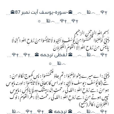
ⲯ🌹﹍︿🕌﹍︿﹍🕋-سورہ-یوسف آیت نمبر 87🕋﹍
ⲯ﹍🌹ⲯ🌹﹍︿🕌﹍☼
بِسمِ اللّٰہِ الرَّحمٰنِ الرَّحِیمِ
یٰبَنِیَّ اذْهَبُوْا فَتَحَسَّسُوْا مِنْ یُّوْسُفَ وَ اَخِیْهِ وَ لَا تَایْئَسُوْا مِنْ رَّوْحِ اللّٰهِ١ؕ اِنَّهٗ لَا
یَایْئَسُ مِنْ رَّوْحِ اللّٰهِ اِلَّا الْقَوْمُ الْكٰفِرُوْنَ
ⲯ🌹﹍︿🕌﹍︿﹍🕋 لفظی ترجمہ 🕋﹍ⲯ﹍🌹ⲯ🌹﹍
︿🕌﹍☼
يٰبَنِيَّ : اے میرے بیٹو اذْهَبُوْا : تم جاؤ فَتَحَسَّسُوْا : پس کھوج نکالو مِنْ :
سے (کا يُّوْسُفَ : یوسف وَاَخِيْهِ : اور اس کا بھائی وَلَا تَايْئَسُوْا : اور نہ مایوس
ہو مِنْ : سے رَّوْحِ اللّٰهِ : اللہ کی رحمت اِنَّهٗ : بیشک وہ لَا يَايْئَسُ : مایوس
نہیں ہوتے مِنْ : سے رَّوْحِ اللّٰهِ : اللہ کی رحمت اِلَّا : مگر الْقَوْمُ : لوگ
الْكٰفِرُوْنَ : کافر (جمع)
ⲯ🌹﹍︿🕌﹍︿﹍🕋 ترجمہ 🕋﹍ⲯ﹍🌹ⲯ🌹﹍︿🕌﹍