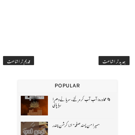
جدید تر اشاعت
قدیم تر اشاعت
POPULAR
🌀 محاورہ: آب آب کر مر گئے، سرہانے دھرا
رہا پانی
"میرا من پسند صفحہ" از: کرشن چندر