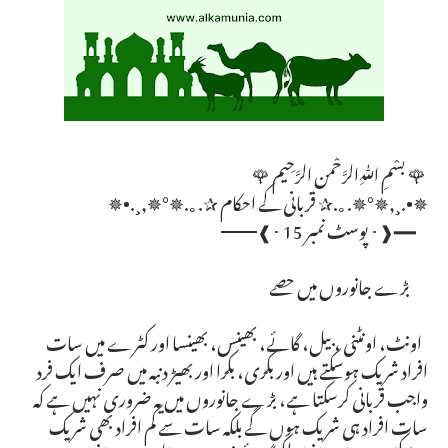
🌹 بسْمِ ﷲِالرَّحْمن الرَّحِيم 🌹
✵•.¸,✵°✵.｡.✰ قربانی کے احکام ✰.｡.✵°✵,¸.•✵
━━❰･ پوسٹ نمبر 15 ･❱━━
بڑے جانوروں میں حصے
اونٹ، اونٹنی ، بیل، گائے، بھینس، بھینسا اور کٹرے میں سات
افراد شریک ہوسکتے ہیں اور بکری، بکرا اور بھیڑ دنبہ میں صرف ایک فرد
واجب قربانی کرسکتا ہے، بڑے جانوروں میں یہ ضروری نہیں ہے کہ
سات افراد ہی شریک ہوں گے بلکہ سات سے کم افراد بھی شریک