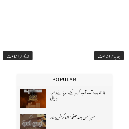
جدید تر اشاعت
قدیم تر اشاعت
POPULAR
🌀 محاورہ: آب آب کر مر گئے، سرہانے دھرا
رہا پانی
"میرا من پسند صفحہ" از: کرشن چندر