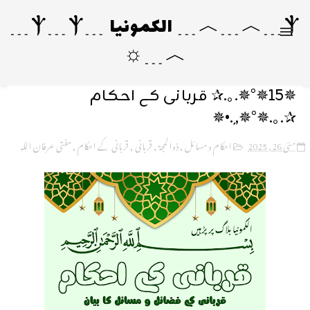
Ⲯ﹍︿﹍︿﹍ الکمونیا ﹍Ⲯ﹍Ⲯ﹍
︿﹍☼
✵15✵°✵.｡.✰ قربانی کے احکام
✰.｡.✵°✵,¸.•✵
مئی 26, 2025
احکام و مسائل
,
ذوالحجۃ
,
قربانی
,
قربانی کے احکام
,
مفتی عرفان اللہ