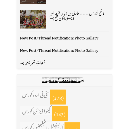
فاتح اُندلس ۔ ۔ ۔ طارق بن زیاد : قسط نمبر
21═(ملاگا کی فتح )═
New Post/Thread Notification: Photo Gallery
New Post/Thread Notification: Photo Gallery
خطباتِ فقیر پہلی جلد
س̳̿͟͞ر̳̿͟͞ٹ̳̿͟͞ی̳̿͟͞ف̳̿͟͞ا̳̿͟͞ي̳̳̿ٔ̿͟͟͞͞ی̳̿͟͞ڈ̳̿͟͞ ̳̿͟͞ک̳̿͟͞و̳̿͟͞ر̳̿͟͞س̳̿͟͞ز̳̿͟͞
آئی ٹی اردو کورس
(278)
کینوا ڈیزائن کورس
(142)
آرٹیفیشل انٹیلیجنس کورس