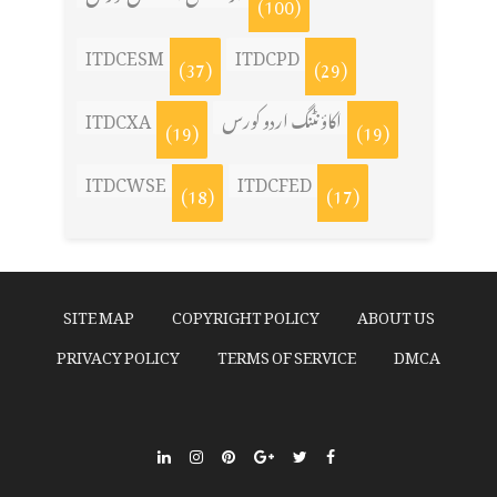
(100)
ITDCESM
ITDCPD
(37)
(29)
اکاؤنٹنگ اردو کورس
ITDCXA
(19)
(19)
ITDCWSE
ITDCFED
(18)
(17)
SITE MAP
COPYRIGHT POLICY
ABOUT US
PRIVACY POLICY
TERMS OF SERVICE
DMCA