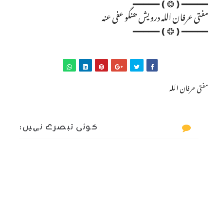
━━━━━❪❂❫━━━━━
مفتی عرفان اللہ درویش ھنگو عفی عنہ
━━━━━❪❂❫━━━━━
مفتی عرفان اللہ
کوئی تبصرے نہیں: