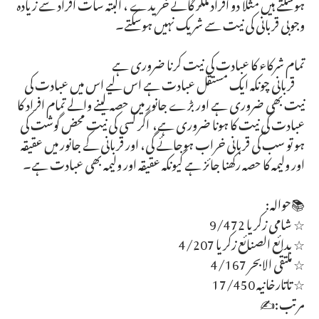
ہوسکتے ہیں مثلا دو افراد ملکر گائے خریدے ، البتہ سات افراد سے زیادہ
وجوبی قربانی کی نیت سے شریک نہیں ہوسکتے۔
تمام شرکاء کا عبادت کی نیت کرنا ضروری ہے
قربانی چونکہ ایک مستقل عبادت ہے اس لیے اس میں عبادت کی
نیت بھی ضروری ہے اور بڑے جانور میں حصہ لینے والے تمام افراد کا
عبادت کی نیت کا ہونا ضروری ہے، اگر کسی کی نیت محض گوشت کی
ہو تو سب کی قربانی خراب ہوجائے گی، اور قربانی کے جانور میں عقیقہ
اور ولیمہ کا حصہ رکھنا جائز ہے کیونکہ عقیقہ اور ولیمہ بھی عبادت ہے۔
📚حوالہ:
☆ شامی زکریا 9/472
☆ بدائع الصنائع زکریا 4/207
☆ ملتقی الابحر 4/167
☆ تاتارخانیہ 17/450
مرتب:✍