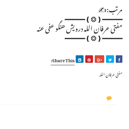
مرتب:✍
━━━━━❪❂❫━━━━━
مفتی عرفان اللہ درویش ھنگو عفی عنہ
━━━━━❪❂❫━━━━━
Share This:
مفتی عرفان اللہ