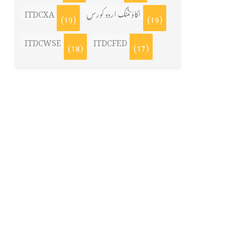
اکاؤنٹنگ اردو کورس
ITDCXA
(19)
(19)
ITDCWSE
ITDCFED
(18)
(17)