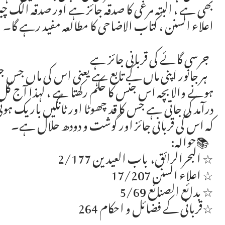
بھی ہے ، البتہ مرغی کا صدقہ جائز ہے اور صدقہ الگ چ
اعلاء السنن ، کتاب الاضاحی کا مطالعہ مفید رہے گا۔
جرسی گائے کی قربانی جائز ہے
ہر جانور اپنی ماں کے تابع ہے یعنی اس کی ماں جس 
ہونے والا بچہ اس جنس کا حکم رکھتا ہے ، لہذا آج کل
درآمد کی جاتی ہے جس کا قد چھوٹا اور ٹانگیں باریک 
کہ اس کی قربانی جائز اور گوشت و دودھ حلال ہے۔
📚حوالہ:
☆ البحرالرائق، باب العیدین 2/177
☆ اعلاء السنن 17/207
☆ بدائع الصنائع 5/69
☆قربانی کے فضائل و احکام 264