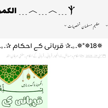
Ⲯ﹍︿﹍︿﹍ الکمونیا ﹍Ⲯ﹍Ⲯ﹍︿﹍☼
عظیم مسلمان شخصیات
✵18✵°✵.｡.✰ قربانی کے احکام ✰.｡.✵°✵,¸.•✵
مئی 27, 2025
احکام و مسائل
,
ذوالحجۃ
,
قربانی
,
قربانی کے احکام
,
مفتی عرفان اللہ