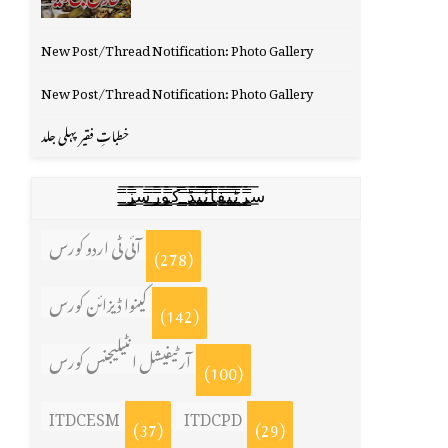
New Post/Thread Notification: Photo Gallery
New Post/Thread Notification: Photo Gallery
خطباتِ فقیر پہلی جلد
س̳̿͟͞ر̳̿͟͞ٹ̳̿͟͞ی̳̿͟͞ف̳̿͟͞ا̳̿͟͞ي̳̳̿ٔ̿͟͟͞͞ی̳̿͟͞ڈ̳̿͟͞ ̳̿͟͞ک̳̿͟͞و̳̿͟͞ر̳̿͟͞س̳̿͟͞ز̳̿͟͞
آئی ٹی اردو کورس
(278)
کینوا ڈیزائن کورس
(142)
آرٹیفیشل انٹیلیجنس کورس
(100)
ITDCESM
ITDCPD
(37)
(29)