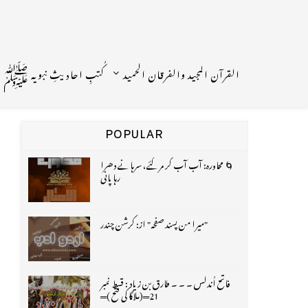
القرآن المجید والفرقان الحمید
کُتبِ احادیثِ نبویہ ﷺ
POPULAR
🌀 محاورہ: آب آب کر مر گئے، سرہانے دھرا
رہا پانی
"میرا من پسند صفحہ" از: کرشن چندر
فاتح اُندلس ۔ ۔ ۔ طارق بن زیاد : قسط نمبر
21═(ملاگا کی فتح )═