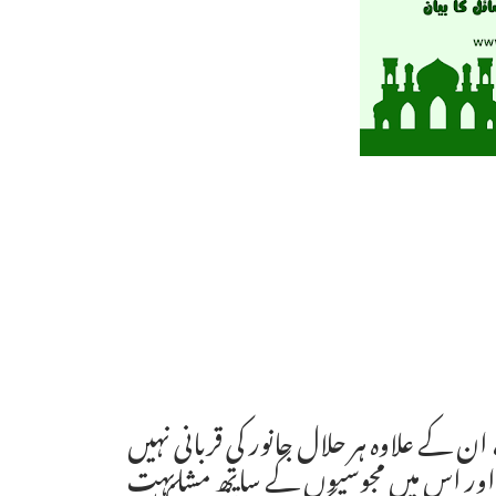
 کے علاوہ ہر حلال جانور کی قربانی نہیں
ہے اور اس میں مجوسیوں کے ساتھ مشابہت