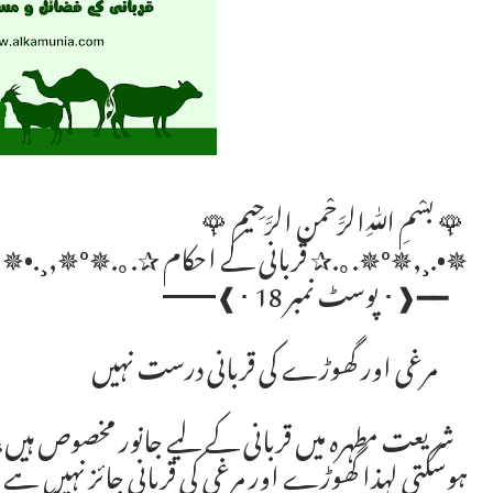
🌹 بسْمِ ﷲِالرَّحْمن الرَّحِيم 🌹
✵•.¸,✵°✵.｡.✰ قربانی کے احکام ✰.｡.✵°✵,¸.•✵
━━❰･ پوسٹ نمبر 18 ･❱━━
مرغی اور گھوڑے کی قربانی درست نہیں
شریعت مطہرہ میں قربانی کے لیے جانور مخصوص ہیں، ان
ہوسکتی لہذا گھوڑے اور مرغی کی قربانی جائز نہیں 