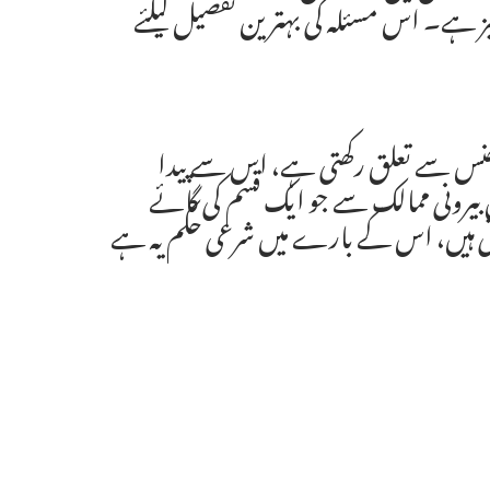
یز ہے۔ اس مسئلہ کی بہترین تفصیل کیلئے
جنس سے تعلق رکھتی ہے، اس سے پیدا
 بیرونی ممالک سے جو ایک قسم کی گائے
ہوتی ہیں، اس کے بارے میں شرعی حکم یہ ہے