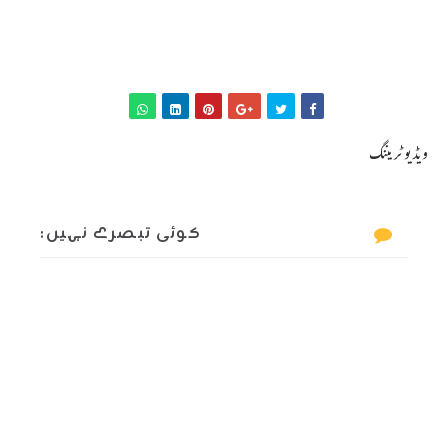
ویڈیو ٹریننگ
کوئی تبصرے نہیں: