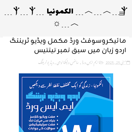
Ⲯ﹍︿﹍︿﹍ الکمونیا ﹍Ⲯ﹍Ⲯ﹍
︿﹍☼
مائیکروسوفٹ ورڈ مکمل ویڈیو ٹریننگ
اردو زبان میں سبق نمبر تینتیس
مئی 25, 2025
ایم ایس ورڈ
,
سائنس و ٹیکنالوجی
,
ویڈیو ٹریننگ