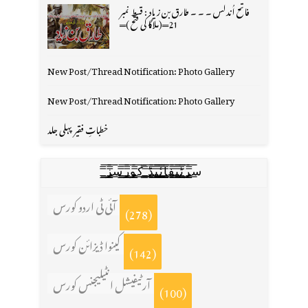
فاتح اُندلس ۔ ۔ ۔ طارق بن زیاد : قسط نمبر
21═(ملاگا کی فتح )═
New Post/Thread Notification: Photo Gallery
New Post/Thread Notification: Photo Gallery
خطباتِ فقیر پہلی جلد
س̳̿͟͞ر̳̿͟͞ٹ̳̿͟͞ی̳̿͟͞ف̳̿͟͞ا̳̿͟͞ي̳̳̿ٔ̿͟͟͞͞ی̳̿͟͞ڈ̳̿͟͞ ̳̿͟͞ک̳̿͟͞و̳̿͟͞ر̳̿͟͞س̳̿͟͞ز̳̿͟͞
آئی ٹی اردو کورس
(278)
کینوا ڈیزائن کورس
(142)
آرٹیفیشل انٹیلیجنس کورس
(100)