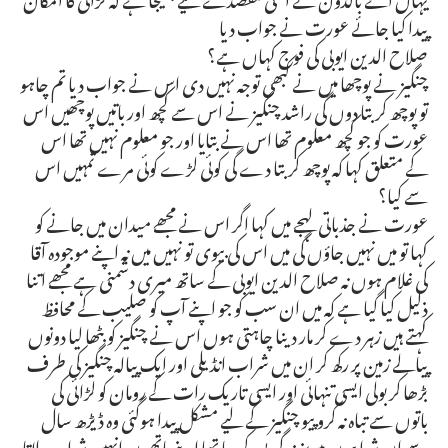
پیدا کیا جائے عورت نے جواب دیا
صلاح الدین ایوبی کی فوج کہاں ہے؟
چنگیز نے پوچھا میں نے کبھی توجہ نہیں دی اس نے جواب دیا تم چاہو
تو پوچھ کر بتا دوں گی راشد چنگیز نے اس سے کچھ اور باتیں پوچھیں اس
عورت کو جو کچھ معلوم تھا اس نے بتایا اور جو معلوم نہیں تھا اس
کے متعلق کہا کہ پوچھ کر بتا دے گی کوئی لڑے کوئی مرے تمہیں اس
سے کیا؟
عورت نے جذباتی لہجے میں کہا اگر اس نے مجھے میدان میں جانے کو
کہا تو میں نہیں جاؤں گی میں اس کی بیوی تو نہیں میں نہ اپنے موجودہ آقا
کی غلام ہوں نہ صلاح الدین ایوبی کے ساتھ میری دشمنی ہے مجھے اتنا
ذلیل کیا گیا ہے کہ میں ان سب کو جو اپنے آپ کو صلیب کے محافظ
کہتے ہیں زہر دے کر مار دینا چاہتی ہوں اس نے چنگیز کو بٹھا لیا دونوں
پیالے زمین پر رکھ کر ان میں شراب انڈیلی اور ایک پیالہ چنگیز کی طرف
بڑھا کر بولی ایسی تنہائی اور ایسی تاریک رات کے رومان کو لڑائی کی
باتوں سے تباہ نہ کرو پیو چنگیز کے لیے مشکل پیدا ہوگئی وہ ڈیڑھ سال
سے ان شرابیوں میں زندگی بسر کر رہا تھا اپنے ہاتھوں انہیں شراب پلاتا