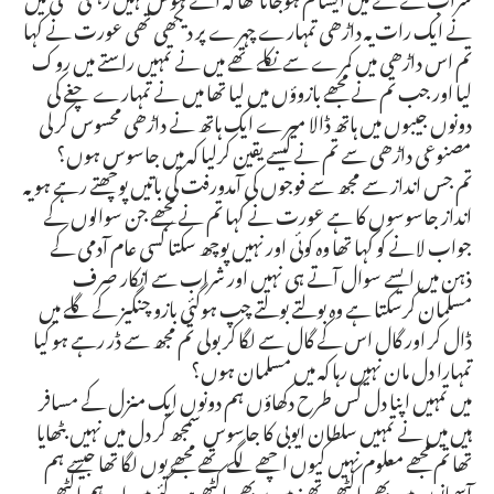
نے ایک رات یہ داڑھی تمہارے چہرے پر دیکھی تھی عورت نے کہا
تم اس داڑھی میں کمرے سے نکلے تھے میں نے تمہیں راستے میں روک
لیا اور جب تم نے مجھے بازوؤں میں لیا تھا میں نے تمہارے چغے کی
دونوں جیبوں میں ہاتھ ڈالا میرے ایک ہاتھ نے داڑھی محسوس کر لی
مصنوعی داڑھی سے تم نے کیسے یقین کرلیا کہ میں جاسوس ہوں؟
تم جس انداز سے مجھ سے فوجوں کی آمدورفت کی باتیں پوچھتے رہے ہو یہ
انداز جاسوسوں کا ہے عورت نے کہا تم نے مجھے جن سوالوں کے
جواب لانے کو کہا تھا وہ کوئی اور نہیں پوچھ سکتا کسی عام آدمی کے
ذہن میں ایسے سوال آتے ہی نہیں اور شراب سے انکار صرف
مسلمان کرسکتا ہے وہ بولتے بولتے چپ ہوگئی بازو چنگیز کے گلے میں
ڈال کر اور گال اس کے گال سے لگا کر بولی تم مجھ سے ڈر رہے ہو کیا
تمہارا دل مان نہیں رہا کہ میں مسلمان ہوں؟
میں تمہیں اپنا دل کس طرح دکھاؤں ہم دونوں ایک منزل کے مسافر
ہیں میں نے تمہیں سلطان ایوبی کا جاسوس سمجھ کر دل میں نہیں بٹھایا
تھا تم مجھے معلوم نہیں کیوں اچھے لگے تھے مجھے یوں لگا تھا جیسے ہم
آسمانوں میں بھی اکٹھے تھے زمین پر بھی اکٹھے ہوگئے ہیں اور ہم اکٹھے