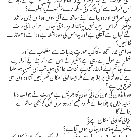
اس طرف سے آئی تاکہ کوئی دیکھ نہ لے بیٹھو گے یا ٹہلو گے؟
میں صراحی اور دو پیالے اپنے ساتھ لے آئی ہوں وہ ہنس پڑی راشد
چنگیز نے اس سے یہ نہیں پوچھا کہ وہ رہتی کہاں ہے اور اتنی رات
گئے کہاں سے آ ٹپکی ہے اور کیا جس کی وہ داشتہ ہے وہ اسے ڈھونڈے
گا نہیں؟
وہ اسی قدر سمجھ سکا کہ یہ عورت جذبات سے مغلوب ہے اور
خطرے مول لے رہی ہے چنگیز نے اس سے راز لینے کے ارادے
سے کہا تم اپنے کمانڈر آقا سے نجات چاہتی ہو یہ تب ہی ممکن ہوسکتا
ہے کہ وہ لڑائی پر چلا جائے مگر ایسا کوئی امکان نظر نہیں آتا وہ کون سی
فوج میں ہے؟
وہ بالڈون کی فوج کی ہائی کمان کا جرنیل ہے عورت نے جواب دیا
شاید لڑائی پر چلا جائے مگر وہ مجھے اور دوسری لڑکی کو بھی ساتھ لے
جائے گا
لڑائی کا کوئی امکان ہے؟
چنگیز نے پوچھا وہ یہاں کیوں آیا ہے؟
یہاں اسے بالڈون نے اسی مقصد کے لیے بھیجا ہے کہ لڑائی کا امکان