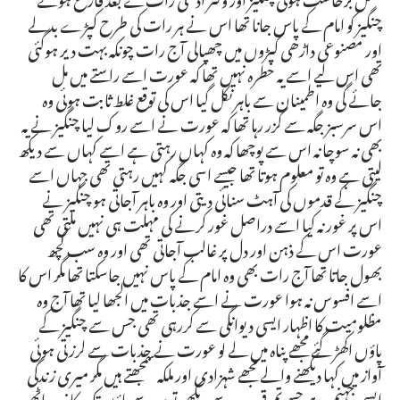
چنگیز کو امام کے پاس جانا تھا اس نے ہر رات کی طرح کپڑے بدلے
اور مصنوعی داڑھی کپڑوں میں چھپالی آج رات چونکہ بہت دیر ہوگئی
تھی اس لیے اسے یہ خطرہ نہیں تھا کہ عورت اسے راستے میں مل
جائے گی وہ اطمینان سے باہر نکل گیا اس کی توقع غلط ثابت ہوئی وہ
اس سرسبز جگہ سے گزر رہا تھا کہ عورت نے اسے روک لیا چنگیز نے یہ
بھی نہ سوچا نہ اس سے پوچھا کہ وہ کہاں رہتی ہے اسے کہاں سے دیکھ
لیتی ہے وہ تو معلوم ہوتا تھا جیسے اسی جگہ کہیں رہتی تھی جہاں اسے
چنگیز کے قدموں کی آہٹ سنائی دیتی اور وہ باہر آجاتی ہو چنگیز نے
اس پر غور نہ کیا اسے دراصل غور کرنے کی مہلت ہی نہیں ملتی تھی
عورت اس کے ذہن اور دل پر غالب آجاتی تھی اور وہ سب کچھ
بھول جاتا تھا آج رات بھی وہ امام کے پاس نہیں جاسکتا تھا مگر اس کا
اسے افسوس نہ ہوا عورت نے اسے جذبات میں الجھا لیا تھا آج وہ
مظلومیت کا اظہار ایسی دیوانگی سے کررہی تھی جس سے چنگیز کے
پاؤں اکھڑ گئے مجھے پناہ میں لے لو عورت نے جذبات سے لرزتی ہوئی
آواز میں کہا دیکھنے والے مجھے شہزادی اور ملکہ سمجھتے ہیں مگر میری زندگی
ایسی جہنم ہے جسے تم قریب سے دیکھو تو سر سے پاؤں تک کانپ اٹھو