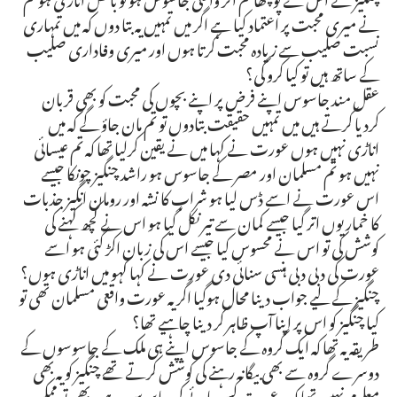
نے میری محبت پر اعتماد کیا ہے اگر میں تمہیں یہ بتا دوں کہ میں تمہاری
نسبت صلیب سے زیادہ محبت کرتا ہوں اور میری وفاداری صلیب
کے ساتھ ہیں تو کیا کرو گی؟
عقل مند جاسوس اپنے فرض پر اپنے بچوں کی محبت کو بھی قربان
کردیا کرتے ہیں میں تمہیں حقیقت بتادوں تو تم مان جاؤ گے کہ میں
اناڑی نہیں ہوں عورت نے کہا میں نے یقین کرلیا تھا کہ تم عیسائی
نہیں ہو تم مسلمان اور مصر کے جاسوس ہو راشد چنگیز چونکا جیسے
اس عورت نے اسے ڈس لیا ہو شراب کا نشہ اور رومان انگیز جذبات
کا خمار یوں اتر گیا جیسے کمان سے تیر نکل گیا ہو اس نے کچھ کہنے کی
کوشش کی تو اس نے محسوس کیا جیسے اس کی زبان اکڑ گئی ہو اسے
عورت کی دبی دبی ہنسی سنائی دی عورت نے کہا کہو میں اناڑی ہوں؟
چنگیز کے لیے جواب دینا محال ہوگیا اگر یہ عورت واقعی مسلمان تھی تو
کیا چنگیز کو اس پر اپنا آپ ظاہر کر دینا چاہیے تھا؟
طریقہ یہ تھا کہ ایک گروہ کے جاسوس اپنے ہی ملک کے جاسوسوں کے
دوسرے گروہ سے بھی بیگانہ رہنے کی کوشش کرتے تھے چنگیز کو یہ بھی
معلوم نہیں تھا کہ یہ عورت کس پائے کی جاسوس ہے یہ بھی تو ممکن