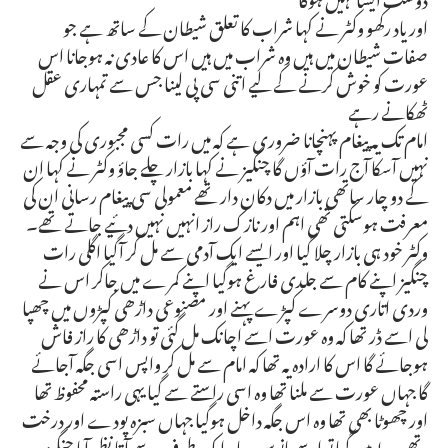
اور یاد رکھو وکٹر نے کہا شراب کا تعلق شیطان کے ساتھ ہے جو
صفات شیطان میں ہیں وہ شراب میں ہیں اس کا عادی نہ ہوجانا اس
عورت کو خوش کرنے کے لیے اتنی سی پی لینا جس سے تمہاری عقل
ٹھکانے رہے
امام تک یہ پیغام پہنچانا ضروری ہے کہ میں رات کسی مجبوری کی وجہ سے
نہیں آسکا آج رات آؤں گا چنگیز نے کہا بازار چلے جاؤ وکٹر نے کہا ان
کے دو چار ساتھی بازار میں دکان دار تھے معمولی سی پیغام رسانی ان کی
معرفت ہوسکتی تھی اہم اور نازک راز انہیں نہیں دئیے جاتے تھے۔
وکٹر خود ہی بازار چلا گیا اور ایسے ایک آدمی سے مل کر آگیا اگلی رات
چنگیز اپنے کام سے جلدی فارغ ہوگیا اپنے کمرے میں جاکر اس نے
وردی اتاری دوسرے کپڑے پہنے اور مصنوعی داڑھی کپڑوں میں چھپا
لی اسے ڈر تھا کہ وہ عورت اسے اچانک مل گئی تو داڑھی کا راز فاش
ہوجائے گا اس کا ارادہ یہ تھا کہ امام سے مل کر واپس اسی جگہ آجائے
گا جہاں عورت سے ملنا تھا وہ اسی راستے سے گیا یہی راستہ محفوظ تھا
اور چھوٹا بھی تھا وہ اس جگہ داخل ہوگیا جہاں سبزہ پودے اور درخت
تھے وسط میں گیا تو اسے مانوس سایہ ایک طرف سے آتا نظر آیا چنگیز