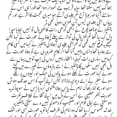
بھاگ نہیں سکتا تھا سایہ قریب سے نمودار ہوا تھا فوراً ہی اس کے
سامنے آگیا اور بولا آج تم جلدی آگئے ہو میری محبت کا اثر ہے اور تم
یہاں اتنی جلدی کیوں آن کھڑی ہوئی تھی؟
چنگیز نے پوچھا فوج نے ابھی آدھی رات کا گھڑیال تو نہیں بجایا میرا
دل کہہ رہا تھا تم گھڑیال کی آواز سے پہلے آجاؤ گے عورت نے کہا لیکن
مجھے یہ توقع نہیں تھی کہ تم اتنی جلدی آجاؤ گی چنگیز نے کہا میں کسی کام
سے جارہا تھا واپس یہیں آنا تھا اگر کام ضروری ہے تو جاؤ عورت نے
کہا میں ساری رات تمہارا انتظار یہیں کروں گی اب تو میں یہاں سے
ہل بھی نہیں سکوں گا چنگیز نے اسے بازوؤں کے گھیرے میں لیتے
ہوئے کہا عورت کے کھلے ہوئے بالوں کی مہک اور کپڑوں پر لگے
ہوئے عطر نے اسے دیوانہ بنا ڈالا لیکن اپنے آپ کو اس حد تک ہوش
مند اور چوکنا رکھا کہ امام کے پاس جانا ملتوی کردیا اس نے سوچا کہ یہ
عورت آخر صلیبی ہے اس کے دل میں اپنے آقا کے خلاف نفرت
ہوسکتی ہے اپنی قوم اور صلیب کو دھوکہ نہیں دے سکتی چنگیز یہ
خدشہ محسوس کررہا تھا کہ وہ امام کی طرف گیا تو یہ عورت کسی اور شک
کی بنا پر اس کے پیچھے نہ چل پڑے چنانچہ اس نے محبت کی شدت کا