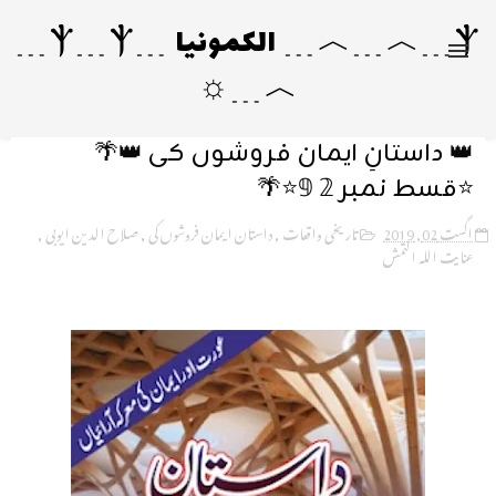
Ⲯ﹍︿﹍︿﹍ الکمونیا ﹍Ⲯ﹍Ⲯ﹍
︿﹍☼
👑 داستانِ ایمان فروشوں کی 👑🌴
⭐قسط نمبر 𝟚 𝟡⭐🌴
اگست 02, 2019
تاریخی واقعات
,
داستان ایمان فروشوں کی
,
صلاح الدین ایوبی
,
عنایت اللہ التمش