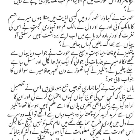
گے؟
عورت نے کہا ذرا غور کرو میں کیسی اذیت میں مبتلا ہوں میرے جسم
کا مالک کوئی اور ہے اور دل کے مالک تم ہو تمہاری محبت نے اس کی
نفرت کو اور زیادہ کردیا ہے میں اب اسے برداشت نہیں کرسکتی آؤ
یہاں سے بھاگ چلیں کہاں جائیں گے؟
چنگیز نے پوچھا دنیا بہت وسیع ہے عورت نے جواب دیا یہاں سے
مجھے نکالو میرے جذبات کی جوانی کو ایک بوڑھا کچل اور مسل رہا ہے
چلے چلیں گے چنگیز نے کہا تھوڑے دن ٹھہر جاؤ میرے سوالوں کا
جواب لائی ہو؟
ہاں! عورت نے کہا ہماری فوجیں جمع ہورہی ہیں اس نے تفصیل
سے بتایا کہ کس کس کی فوج کہاں کہاں اجتماع کرے گی اور ان کا
ارادہ کیا ہے لیکن ابھی آخری پلان کا اسے علم نہیں ہوسکا تھا چنگیز
اس سے کرید کرید کر پوچھتا رہا وہ جب وہاں سے اٹھے تو ایک دوسرے
کے دل میں پوری طرح سما چکے تھے میں امام تک تو نہیں پہنچ سکا لیکن
اس عورت سے کچھ نئی معلومات لے آیا ہوں چنگیز نے وکٹر کو بتایا کہ
وہ میرے جال میں آگئی ہے اور میرے ہاتھ میں کھیلتی رہے گی میرا