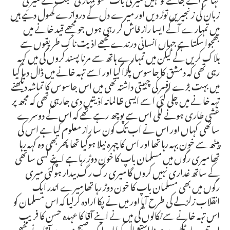
زبان کی زنجیریں توڑ دیں اور میرے دل کے دروازے کھول دئیے ہیں
میں تمہارے آگے ایسا راز فاش کر رہی ہوں جو مجھے قید خانے میں
بھجوا سکتا ہے جہاں انسانی درندے مجھے اذیت ناک طریقوں سے
ہلاک کریں گے لیکن میں تمہارے ہاتھ سے مرنا پسند کروں گی میں کہہ
رہی تھی کہ دمشق کا جاسوس پکڑا گیا اور اسے تہہ خانے میں ڈال دیا گیا
میں بہت بڑے افسر کی چہیتی داشتہ تھی میں اس جاسوس کا تماشہ دیکھنے
تہہ خانے میں چلی گئی اسے ایسی ظالمانہ اذیتیں دی جارہی تھی کہ مجھ پر
غشی طاری ہونے لگی اس سے پوچھ رہے تھے کہ اس کے دوسرے
ساتھی کہاں اور اس نے اب تک کون سا راز معلوم کیا ہے اس کی
پیٹھ سے خون بہہ رہا تھا اور اس کا چہرہ نیلا ہوگیا تھا پھر بھی وہ کہہ رہا
تھا میری رگوں میں مسلمان باپ کا خون دوڑ رہا ہے اپنے کسی ساتھی
کے ساتھ غداری نہیں کروں گا میری رگ رگ بیدار ہوگئی میری
رگوں میں بھی مسلمان باپ کا خون دوڑ رہا تھا میرے اندر ایک
انقلاب زلزلے کی طرح آیا اور میں نے پکا ارادہ کرلیا کہ اس مسلمان کو
اس تہہ خانے سے نکالوں گی میں نے اپنے آقا کا عہدہ حسن کا فریب
اور تین چار ٹکڑے سونا استعمال کیا اور ایک صبح میرے آقا نے مجھے یہ