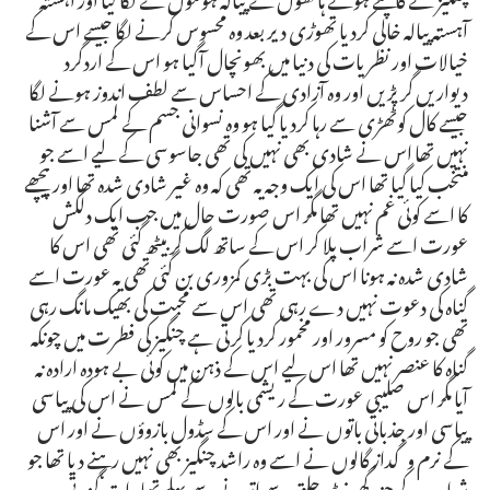
آہستہ پیالہ خالی کردیا تھوڑی دیر بعد وہ محسوس کرنے لگا جیسے اس کے
خیالات اور نظریات کی دنیا میں بھونچال آگیا ہو اس کے اردگرد
دیواریں گر پڑیں اور وہ آزادی کے احساس سے لطف اندوز ہونے لگا
جیسے کال کوٹھڑی سے رہا کردیا گیا ہو وہ نسوانی جسم کے لمس سے آشنا
نہیں تھا اس نے شادی بھی نہیں کی تھی جاسوسی کے لیے اسے جو
منتخب کیا گیا تھا اس کی ایک وجہ یہ تھی کہ وہ غیر شادی شدہ تھا اور پیچھے
کا اسے کوئی غم نہیں تھا مگر اس صورت حال میں جب ایک دلکش
عورت اسے شراب پلا کر اس کے ساتھ لگ کر بیٹھ گئی تھی اس کا
شادی شدہ نہ ہونا اس کی بہت بڑی کمزوری بن گئی تھی یہ عورت اسے
گناہ کی دعوت نہیں دے رہی تھی اس سے محبت کی بھیک مانگ رہی
تھی جو روح کو مسرور اور مخمور کردیا کرتی ہے چنگیز کی فطرت میں چونکہ
گناہ کا عنصر نہیں تھا اس لیے اس کے ذہن میں کوئی بے ہودہ ارادہ نہ
آیا مگر اس صلیبی عورت کے ریشمی بالوں کے لمس نے اس کی پیاسی
پیاسی اور جذباتی باتوں نے اور اس کے سڈول بازوؤں نے اور اس
کے نرم وگداز گالوں نے اسے وہ راشد چنگیز بھی نہیں رہنے دیا تھا جو
شراب کے چند گھونٹ حلق سے اترنے سے پہلے تھا رات گزرتی