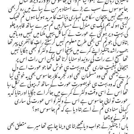
جاسوسوں کے سب سے بڑے استاد ہرمن کے سائے میں رہ کر بھی
وہ مجھے نہیں پہچان سکا میں تمہاری ذہانت کا مرید ہوگیا ہوں تم ٹھیک
کہتی ہو کہ ہم ایک ہی منزل کے مسافر ہیں تم میرے ساتھ قاہرہ چلو
گی بہت دیر ہوگئی ہے عورت نے کہا کل یہیں ملنا میں تمہیں وہ باتیں
بتاؤں گی جو تم کسی بھی طرح معلوم نہیں کرسکتے رات کا آخری پہر تھا
جب راشد چنگیز اپنے کمرے میں پہنچا اس نے وکٹر کو کبھی جگایا نہیں
تھا صبح اسے رات کی روئیداد سنایا کرتا تھا لیکن اس رات اس پر
ہیجانی کیفیت طاری تھی وہ بہت ہی خوش تھا جو عورت اسے دل
دے بیٹھی تھی وہ مسلمان تھی اور تجربہ کار جاسوس بھی یہ خوشی کیا
کم تھی کہ وہ بہت ہی خوبصورت عورت کے ساتھ تریپولی سے نکل رہا
تھا اس نے اسی وقت وکٹر کے کمرے میں جاکر اسے جگایا اور بتایا کہ یہ
عورت تو اپنی جاسوس ہے اس نے وکٹر کو اس عورت کی ساری
کہانی سنا دی تم نے اسے بتا دیا ہے کہ تم جاسوس ہو؟
وکٹر نے پوچھا
ہاں! چنگیز نے جواب دیامجھے بتا ہی دینا چاہیے تھا میرے متعلق بھی
بتا دیا ہے؟