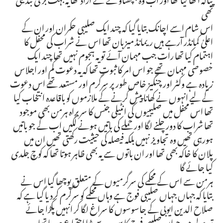
تھی
اس شام اسے اچانک بتایا گیا کہ چند ایک صلیبی حکمران اور ان کے
اعلیٰ کمانڈر آرہے ہیں ریمانڈ میزبان تھا اس نے شراب کی محفل کا
اہتمام کیا تھا رات جب مہمان آئے تو یہ ہجوم نہیں تھا چند ایک
خصوصی مہمان تھے جو اس امر کا ثبوت تھا کہ یہ دعوت کم اور اجلاس
زیادہ ہے وکٹر اور چنگیز خاص طور پر سرگرم اور مستعد تھے اس دعوت
کے لیے انہوں نے کھانا پیش کرنے کے ملازموں کو باقاعدہ انتخاب کیا
تھا اس محفل میں صلیبیوں کی انٹیلی جنس کا سربراہ ہرمن بھی موجود
تھا شراب کا دور چلنے لگا اور حملے کی باتیں ہونے لگیں اب کے جو باتیں
ہورہی تھیں وہ تجاویز نہیں بلکہ فیصلہ کی حیثیت رکھتی تھیں ان میں
پلان کا خاکہ بھی تھا اور ان باتوں سے یہ بھی ظاہر ہوتا تھا کہ کوچ جلدی
کیا جائے گا
ہرمن سے اس کے محکمے کی سرگرمیوں کے متعلق پوچھا گیا اس نے
بتایا کہ جہاں جہاں صلیبی فوج ہے وہاں محکمے کو سرگرم کردیا گیا ہے کہ
صلاح الدین ایوبی کے جاسوسوں کا سراغ لگا کر انہیں پکڑا جائے
تریپولی میں جہاں صلیبی فوج کا سب سے بڑا اجتماع ہورہا تھا