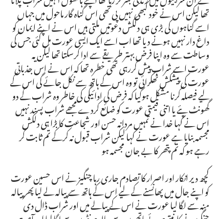
تھا لیکن اس نے خود کبھی نہیں پی تھی اس گناہ گار ماحول میں جہاں
اسے گناہوں کی بڑی ہی دلکش دعوتیں ملتی ہیں اس نے اپنے ایمان کو
داغ دار نہیں ہونے دیا تھا اب اسے ایک ایسی عورت مل گئی جس کی
وساطت سے وہ اپنا فرض بہتر طریقے سے ادا کرسکتا تھا لیکن یہ
عورت اسے شراب پیش کررہی تھی خطرہ تھا کہ اس نے اس جذباتی
عورت کی پیشکش ٹھکرائی تو وہ اس کے ہاتھ سے نکل جائے گی اس کے
لیے فیصلہ کرنا مشکل ہوگیا کہ فرض کی ادائیگی کی خاطر وہ شراب کے دو
گھونٹ پئے یا اتنی قیمتی عورت کو ضائع کردے مجھے شراب پسند نہیں
اس نے کہا خدا نے تمہیں مردانہ حسن اور شجاعت کا بڑا ہی دلکش
مجسمہ بنایا ہے عورت نے کہا لیکن شراب قبول نہ کرکے تم ثابت کر
رہے ہو کہ تم پتھر کا بے جان مجسمہ ہو
کچھ دیر انکار اور اصرار کا تصادم جاری رہا چنگیز نے اس حسین عورت
کو اپنے جال میں پھانسنے کے لیے اس کے ہاتھ سے پیالہ لے لیا پھر پیالہ
منہ سے لگا لیا عورت نے اس کے پیالے میں اور شراب ڈال دی
چنگیز نے کانپتے ہوئے ہاتھوں سے پیالہ ہونٹوں سے لگا لیا اور آہستہ