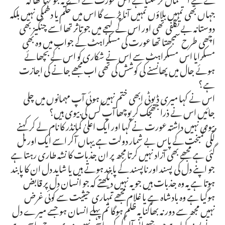
جہاں بھی تمہیں بلاؤں تمہیں آنا پڑے گا اس میں حکم یا دھمکی نہیں بلکہ
دوستانہ بے تکلفی تھی اور اس کے لہجے میں جو تاثر تھا اسے چنگیز بھی
اچھی طرح سمجھتا تھا عورت کی مسکراہٹ کے جواب میں وہ بھی
مسکرایا اس مسکراہٹ سے اس نے شکاری کو اس کے بچھائے
ہوئے جال میں پھانسنے کی کوشش کی تھی اب مجھے جانے کی اجازت
ہے؟
اس نے کہا میری ڈیوٹی ابھی ختم نہیں ہوئی آپ مہمانوں میں چلی
جائیں اس نے ذرا جھجک کر پوچھا آپ کس کی بیوی ہیں؟
بیوی نہیں داشتہ عورت نے کہا اور ایک اعلیٰ کمانڈر کا نام لے کر کہنے
لگی کمبخت کے پاس بے شمار دولت ہے یہاں آکر اسے ایک اور مل
گئی ہے مجھے بھی آزاد نہیں کرتا مجھ پر ان جذبات کا نشہ طاری رہتا ہے
جو اپنے دل کی پسند اور ناپسند کے پابند ہوتے ہیں یا شاید دل ان کا پابند
ہوتا ہے یہ وہ جذبات ہیں جو یہ نہیں دیکھتے کہ جو انسان دل پر قابض
ہوگیا ہے وہ بادشاہ ہے یا غلام مجھے تمہاری حیثیت سے کوئی غرض
نہیں مجھ سے دور نہ بھاگنا یہ ظلم ہوگا تم پہلے انسان ہو جسے میرے دل
نے پسند کیا ہے میں جسمانی آلودگی کی پیاسی نہیں میری روح پیاسی ہے