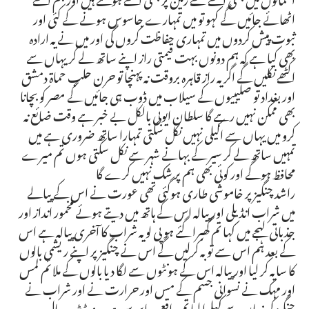
اٹھائے جائیں گے کہو تو میں تمہارے جاسوس ہونے کے کئی اور
ثبوت پیش کردوں میں تمہاری حفاظت کروں گی اور میں نے یہ ارادہ
بھی کیا ہے کہ ہم دونوں بہت قیمتی راز اپنے ساتھ لے کر یہاں سے
اکٹھے نکلیں گے اگر یہ راز قاہرہ بروقت نہ پہنچا تو حرن حلب حماة دمشق
اور بغداد تو صلیبیوں کے سیلاب میں ڈوب ہی جائیں گے مصر کو بچانا
بھی ممکن نہیں رہے گا سلطان ایوبی بالکل بے خبر ہے وقت ضائع نہ
کرو میں یہاں سے اکیلی نہیں نکل سکتی تمہارا ساتھ ضروری ہے میں
تمہیں ساتھ لے کر سیر کے بہانے شہر سے نکل سکتی ہوں تم میرے
محافظ ہوگے اور کوئی بھی ہم پر شک نہیں کرے گا
راشد چنگیز پر خاموشی طاری ہوگئی تھی عورت نے اس کے پیالے
میں شراب انڈیلی اور پیالہ اس کے ہاتھ میں دیتے ہوئے مخمور انداز اور
جذباتی لہجے میں کہا تم گھبرا گئے ہو پی لو یہ شراب کا آخری پیالہ ہے اس
کے بعد ہم اس سے توبہ کرلیں گے اس نے چنگیز پر اپنے ریشمی بالوں
کا سایہ کر لیا اور پیالہ اس کے ہونٹوں سے لگا دیا بالوں کے ملائم لمس
اور مہک نے نسوانی جسم کے مس اور حرارت نے اور شراب نے
چنگیز کی زبان سے کہلوا لیا تم واقعی جاسوس ہو ورنہ ڈیڑھ سال