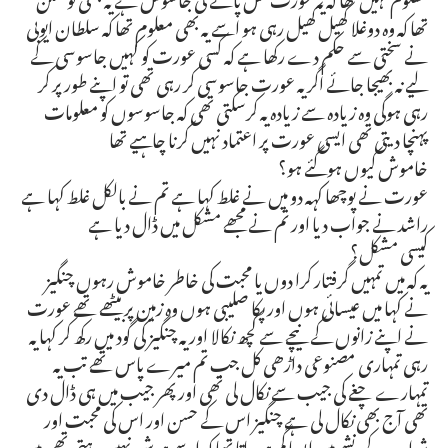
تھا کہ وہ دوغلا کھیل کھیل رہی ہو اسے یہ بھی معلوم تھا کہ سلطان ایوبی
نے سختی سے حکم دے رکھا ہے کہ کسی عورت کو کہیں جاسوسی کے
لیے نہ بھیجا جائے اگر یہ عورت جاسوسی کر رہی تھی تو اپنے طور پر کر
رہی ہوگی وہ زیادہ سے زیادہ یہ کرسکتی تھی کہ جاسوسوں کو معلومات
پہنچا دیتی تھی ایسی عورت پر اعتماد نہیں کرنا چاہیے تھا
خاموش کیوں ہوگئے ہو؟
عورت نے پوچھا کہہ دو میں نے غلط کہا ہے تم نے بالکل غلط کہا ہے
راشد نے جواب دیا اور تم نے مجھے مشکل میں ڈال دیا ہے
کیسی مشکل؟
یہ کہ میں تمہیں گرفتار کرا دوں یا محبت کی خاطر خاموش رہوں چنگیز
نے کہا میں عیسائی ہوں اور پکا صلیبی ہوں وہ زمین پر بیٹھے تھے عورت
نے اپنے زانوں کے نیچے سے کچھ نکالا اور یہ چنگیز کی گود میں رکھ کر کہا یہ
رہی تمہاری مصنوعی داڑھی کل جب تم میرے پاس تھے تب یہ
تمہارے چغے کی جیب سے نکال لی تھی اور پھر جیب میں ہی ڈال دی
تھی آج بھی نکال لی ہے چنگیز اس کے حسن اور اس کی محبت اور
شراب کے نشے میں ایسا گم ہوجاتا تھا کہ اسے ہوش نہیں رہتی تھی میں