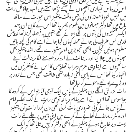
اس کی پیاس تمہاری آنکھوں کے چشمے بجھا سکتے ہیں اب جاؤ کل رات
میں تمہیں خود ڈھونڈ لوں گی جس وقت چنگیز اس عورت کے ساتھ
باغ میں تھا وکٹر مہمانوں میں گھوم پھر رہا تھا اس کے کان ان چند
ایک صلیبیوں کی باتوں پر لگے ہوئے تھے جنہیں یہ فیصلہ کرنا تھا کہ پیش
قدمی کس طرف کی جائے حملہ کہاں کیا جائے اسے کام کی کچھ باتیں
معلوم ہوئیں لیکن یہ ابھی تجویزیں اور مشورے تھے راشد چنگیز بھی
مہمانوں میں چلا گیا اور رینالٹ کے اردگرد گھومنے لگا رینالٹ اپنے
ساتھیوں سے اپنا وہی عزم دہرا رہا تھا جس کا اس نے کانفرنس میں
اظہار کیا تھا اس کے پاس اتنی زیادہ جنگی طاقت تھی جس کے زور پر
وہ بڑے اونچے دعوے کر رہا تھا
رات گزر گئی اگلے دن چنگیز کے پاس ایک آدمی آیا جو اس کے گروہ کا
جاسوس تھا اس نے اسے پیغام دیا کہ آدھی رات کے لگ بھگ امام
کے پاس جائے کوئی ضروری بات کرنی تھی دن گزرا رات آئی چنگیز
اور وکٹر ریمانڈ کے کھانے کے کمرے میں اپنی ڈیوٹی پر چلے گئے رات
بہت دیر فارغ ہوئے چنگیز نے ابھی وکٹر کو نہیں بتایا تھا کہ ایک
عورت اس کی دوستی کی خواہاں ہے فارغ ہوکر اس نے وکٹر کو بتایا کہ