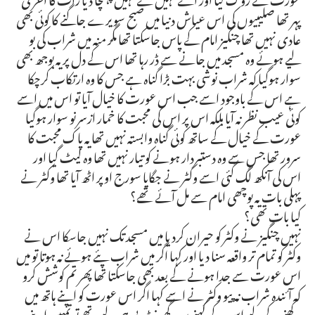
پہر تھا صلیبیوں کی اس عیاش دنیا میں صبح سویرے جاگنے کا کوئی بھی
عادی نہیں تھا چنگیز امام کے پاس جاسکتا تھا مگر منہ میں شراب کی بو
لیے ہوئے وہ مسجد میں جانے سے ڈر رہا تھا اس کے دل پر یہ بوجھ بھی
سوار ہوگیا کہ شراب نوشی بہت بڑا گناہ ہے جس کا وہ ارتکاب کرچکا
ہے اس کے باوجود اسے جب اس عورت کا خیال آیا تو اس میں اسے
کوئی عیب نظر نہ آیا بلکہ اس پر اس کی محبت کا خمار ازسرنو سوار ہوگیا
عورت کے خیال کے ساتھ کوئی گناہ وابستہ نہیں تھا یہ پاک محبت کا
سرور تھا جس سے وہ دستبردار ہونے کو تیار نہیں تھا وہ لیٹ گیا اور
اس کی آنکھ لگ گئی اسے وکٹر نے جگایا سورج اوپر اٹھ آیا تھا وکٹر نے
پہلی بات یہ پوچھی امام سے مل آئے تھے؟
کیا بات تھی؟
نہیں چنگیز نے وکٹر کو حیران کردیا میں مسجد تک نہیں جاسکا اس نے
وکٹر کو تمام تر واقعہ سنا دیا اور کہا اگر میں شراب پئے ہوئے نہ ہوتا تو میں
اس عورت سے جدا ہونے کے بعد بھی جاسکتا تھا پھر تم کوشش کرو
کہ آئندہ شراب نہ پیو وکٹر نے اسے کہا اگر اس عورت کو اپنے ہاتھ میں
رکھنے کے لیے اس کے کہنے پر دو گھونٹ پی ہی لیے تھے تو تمہیں اپنے