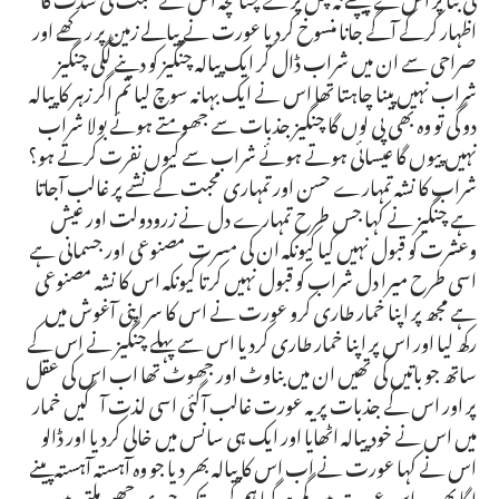
اظہار کرکے آگے جانا منسوخ کردیا عورت نے پیالے زمین پر رکھے اور
صراحی سے ان میں شراب ڈال کر ایک پیالہ چنگیز کو دینے لگی چنگیز
شراب نہیں پینا چاہتا تھا اس نے ایک بہانہ سوچ لیا تم اگر زہر کا پیالہ
دو گی تو وہ بھی پی لوں گا چنگیز جذبات سے جھومتے ہوئے بولا شراب
نہیں پیوں گا عیسائی ہوتے ہوئے شراب سے کیوں نفرت کرتے ہو؟
شراب کا نشہ تمہارے حسن اور تمہاری محبت کے نشے پر غالب آجاتا
ہے چنگیز نے کہا جس طرح تمہارے دل نے زرودولت اور عیش
وعشرت کو قبول نہیں کیا کیونکہ ان کی مسرت مصنوعی اور جسمانی ہے
اسی طرح میرا دل شراب کو قبول نہیں کرتا کیونکہ اس کا نشہ مصنوعی
ہے مجھ پر اپنا خمار طاری کرو عورت نے اس کا سر اپنی آغوش میں
رکھ لیا اور اس پر اپنا خمار طاری کردیا اس سے پہلے چنگیز نے اس کے
ساتھ جو باتیں کی تھیں ان میں بناوٹ اور جھوٹ تھا اب اس کی عقل
پر اور اس کے جذبات پر یہ عورت غالب آگئی اسی لذت آگیں خمار
میں اس نے خود پیالہ اٹھایا اور ایک ہی سانس میں خالی کردیا اور ڈالو
اس نے کہا عورت نے اب اس کا پیالہ بھر دیا جو وہ آہستہ آہستہ پینے
لگا پھر وہ اس عورت میں گم ہوگیا ہم کب تک چوری چھپے ملتے رہیں