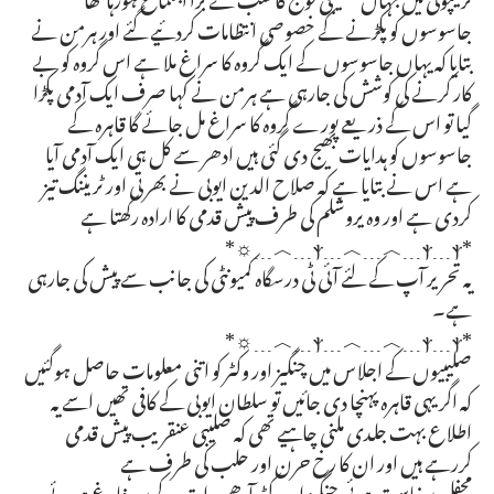
جاسوسوں کو پکڑنے کے خصوصی انتظامات کردئیے گئے اور ہرمن نے
بتایا کہ یہاں جاسوسوں کے ایک گروہ کا سراغ ملا ہے اس گروہ کو بے
کار کرنے کی کوشش کی جارہی ہے ہرمن نے کہا صرف ایک آدمی پکڑا
گیا تو اس کے ذریعے پورے گروہ کا سراغ مل جائے گا قاہرہ کے
جاسوسوں کو ہدایات بھیج دی گئی ہیں ادھر سے کل ہی ایک آدمی آیا
ہے اس نے بتایا ہے کہ صلاح الدین ایوبی نے بھرتی اور ٹریننگ تیز
کردی ہے اور وہ یروشلم کی طرف پیش قدمی کا ارادہ رکھتا ہے
*ⲯ﹍︿﹍︿﹍ⲯ﹍ⲯ﹍︿﹍☼*
یہ تحریر آپ کے لئے آئی ٹی درسگاہ کمیونٹی کی جانب سے پیش کی جارہی
ہے۔
*ⲯ﹍︿﹍︿﹍ⲯ﹍ⲯ﹍︿﹍☼*
صلیبیوں کے اجلاس میں چنگیز اور وکٹر کو اتنی معلومات حاصل ہوگئیں
کہ اگر یہی قاہرہ پہنچا دی جائیں تو سلطان ایوبی کے کافی تھیں اسے یہ
اطلاع بہت جلدی ملنی چاہیے تھی کہ صلیبی عنقریب پیش قدمی
کررہے ہیں اور ان کا رخ حرن اور حلب کی طرف ہے
محفل برخاست ہوئی چنگیز اور وکٹر آدھی رات کے بعد فارغ ہوئے