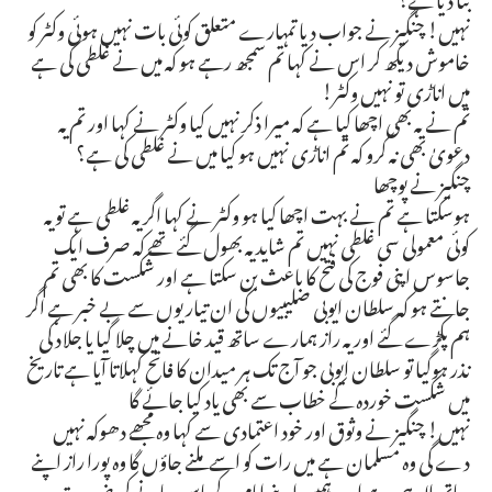
نہیں! چنگیز نے جواب دیا تمہارے متعلق کوئی بات نہیں ہوئی وکٹر کو
خاموش دیکھ کر اس نے کہا تم سمجھ رہے ہو کہ میں نے غلطی کی ہے
میں اناڑی تو نہیں وکٹر!
تم نے یہ بھی اچھا کیا ہے کہ میرا ذکر نہیں کیا وکٹر نے کہا اور تم یہ
دعویٰ بھی نہ کرو کہ تم اناڑی نہیں ہو کیا میں نے غلطی کی ہے؟
چنگیز نے پوچھا
ہوسکتا ہے تم نے بہت اچھا کیا ہو وکٹر نے کہا اگر یہ غلطی ہے تو یہ
کوئی معمولی سی غلطی نہیں تم شاید یہ بھول گئے تھے کہ صرف ایک
جاسوس اپنی فوج کی فتح کا باعث بن سکتا ہے اور شکست کا بھی تم
جانتے ہو کہ سلطان ایوبی صلیبیوں کی ان تیاریوں سے بے خبر ہے اگر
ہم پکڑے گئے اور یہ راز ہمارے ساتھ قید خانے میں چلا گیا یا جلاد کی
نذر ہوگیا تو سلطان ایوبی جو آج تک ہر میدان کا فاتح کہلاتا آیا ہے تاریخ
میں شکست خوردہ کے خطاب سے بھی یاد کیا جائے گا
نہیں! چنگیز نے وثوق اور خود اعتمادی سے کہا وہ مجھے دھوکہ نہیں
دے گی وہ مسلمان ہے میں رات کو اسے ملنے جاؤں گا وہ پورا راز اپنے
ساتھ لا رہی ہے اب ہمیں اپنے امام کے پاس جانے کی ضرورت