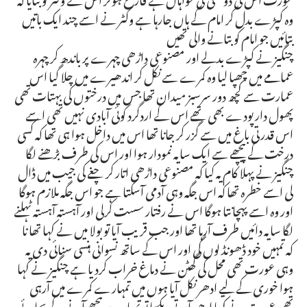
وہ کپڑے بدل کر امام کے ہاں جارہا ہے وکٹر نے اسے چند ایک باتیں
بتائیں جو امام کو بتانے والی تھیں
چنگیز نے کپڑے بدلے اور مصنوعی داڑھی چہرے پر باندھ کر چہرہ
عمامے میں چھپا لیا وہ کمرے سے نکل کر اندھیرے میں چلا گیا اس
عمارت سے کچھ دور سرسبز میدان تھا جس میں درختوں کی بہتات تھی
پھول دار پودے بھی تھے اس کے اردگرد کوئی آبادی نہیں تھی اسے
اس قدرتی باغ میں سے گزر کر جانا تھا اس میں داخل ہوا ہی تھا کہ کسی
درخت کے پیچھے سے ایک سایہ نمودار ہوا اور اس کی طرف بڑھنے لگا
چنگیز نے پہلا کام یہ کیا کہ مصنوعی داڑھی اتار کر چغے کی جیب میں ڈال
لی اسے خطرہ تھا کہ اس جگہ وہی آدمی آسکتا ہے جو اس جگہ ملازم ہوگا
اور وہ اسے پہچانتا ہوگا اس نے رفتار سست کرلی اور آہستہ آہستہ ٹہلنے
لگا سایہ دائیں طرف آرہا تھا اور جب قریب آیا تو بولا میں نے کہا تھا نا
کہ تمہیں خود ڈھونڈ لوں گی اور اس کے ساتھ نسوانی ہنسی سنائی دی یہ
وہی عورت تھی محل کی گھٹن نے دماغ خراب کردیا ہے چنگیز نے کہا
ہوا خوری کے لیے ادھر نکل آیا ہوں میں تمہارے کمرے میں آرہی
تھی عورت نے کہا ادھر آتے دیکھا تو تمہارے پیچھے آنے کے بجائے