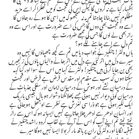
اظہار کیا ہے نہ کروں گا لیکن اس کی محبت کو میں ٹھکرا کر اسے مزید
مظلوم نہیں بنانا چاہتا تم یہ نہ سمجھو کہ میں اسی کا ہو کے رہ جاؤں گا
اسے وہ محبت بھی دوں گا جس کی اسے ضرورت ہے اور اس سے وہ
راز بھی لے لوں گا جس کی مجھے ضرورت ہے
تم دل سے اسے چاہنے لگے ہو؟
ہاں وکٹر! چنگیز نے جواب دیا میں تم سے کچھ چھپاؤں گا نہیں وہ
میرے دل میں اتر گئی ہے دل میں اتر جانے والیاں پاؤں کی زنجیریں
بھی بن جایا کرتی ہیں چنگیز! وکٹر نے کہا میں اس کے سوا اور کیا کہہ
سکتا ہوں کہ سب سے مقدم اور مقدس فرض ہے فرض اور محبت
کے درمیان نشے اور ہوش کے درمیان ایمان اور سفلی جذبات کے
درمیان کوئی دیوار نہیں ہوتی جسے پھلانگنا دشوار ہو بال جیسی باریک
ایک لکیر ہوتی ہے جو ذرا سی لغزش سے نظر سے اوجھل ہوجاتی ہے
اور انسان ادھر سے ادھر چلا جاتا ہے کہیں ایسا نہ ہو کہ اس سے راز
لیتے لیتے تم اپنے آپ کو اس کے آگے بے نقاب کردو راشد چنگیز نے
قہقہہ لگایا اور وکٹر کی ران پر ہاتھ مار کر بولا ایسا نہیں ہوگا میرے
دوست ایسا نہیں ہوگا