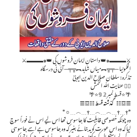
⚔️▬▬▬๑👑 داستانِ ایمان فروشوں کی 👑๑▬▬▬⚔️
الکمونیا ─╤╦︻میاں شاہد︻╦╤─ آئی ٹی درسگاہ
تذکرہ: سلطان صلاح الدین ایوبیؒ
✍🏻 عنایت اللّٰہ التمش
🌴⭐قسط نمبر 𝟚 𝟡⭐🌴
☰☲☷ گذشتہ قسط ☷☲☰
*ⲯ﹍︿﹍︿﹍ⲯ﹍ⲯ﹍︿﹍☼*
وہ چونکہ خصوصی قابلیت کا جاسوس تھا اس لیے اس نے فوراً سوچ
لیا کہ وہ اس عورت کو یہ بتائے بغیر کہ وہ جاسوس ہے اسے جاسوسی
کے لیے استعمال کرسکتا ہے اس عورت نے اسے یہ جو کہا تھا کہ