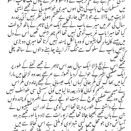
میں مسلمان ماں باپ کی بیٹی ہوں میری خوبصورتی نے مجھے ایسی
اذیت میں ڈالا ہے جو بڑھتی جارہی ہے ختم ہوتی نظر نہیں آتی پندرہ
سال کی عمر میں میرے باپ نے مجھے ایک عربی تاجر کے ہاتھ فروخت
کیا تھا میرا باپ غریب آدمی نہیں تھا ہم چھ بہنیں تھیں اس کے دل
میں پیسے کا پیار تھا بیٹیوں کو وہ بالکل پسند نہیں کرتا تھا میری دو بڑی
بہنیں باپ کے سلوک سے تنگ آکر اپنے چاہنے والوں کے ساتھ چلی
گئی تھیں
مجھے اس نے بیچ ڈالا ایک سال بعد اس تاجر نے مجھے تحفے کے طور پر
ایک صلیبی افسر کے حوالے کردیا تھوڑے عرصے بعد وہ لڑائی میں مارا
گیا میں بھاگ گئی مگر جاتی کہاں ایک عیسائی نے مجھے پناہ دی مگر اس
نے میرے جسم کو کمائی کا ذریعہ بنا لیا میں کوئی سستی سی طوائف نہیں
تھی وہ مجھے صلیبی فوج کے بہت اونچے رتبے کے افسروں کو چند دنوں
کے لیے داشتہ کے طور پر دیتا تھا اس آدمی نے اور ان صلیبیوں نے
جن کے ہاں مجھے بھیجا جاتا تھا مجھے زیورات سے لاد دیا اور مجھے ہر وہ
آسائش دی جو محل میں کسی شہزادی کو ملتی ہے اس لحاظ سے میں
مطمئن اور مسرور تھی مگر مجھے روحانی مسرت نہیں ملتی تھی اسی پیشے