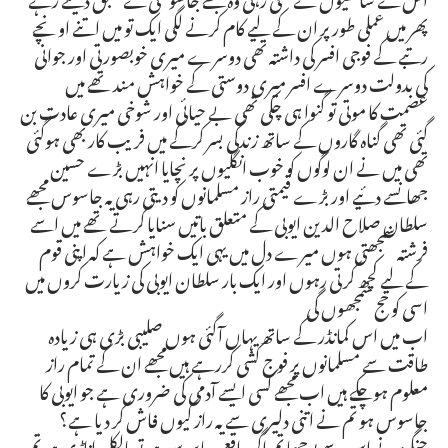
پھر میں عملی طور پر ان کے لیے کام کرنے لگی ایک تو میں اتنے اونچے
رتبے کے فوجی افسر کی داشتہ تھی دوسرے میری خوبصورتی اور جوانی
کی بدولت دوسرے افسر میری دوستی کے خواہش مند تھے میں
عصمت کا موتی تو گنوا ہی چکی تھی بے حیائی اور شوخی میری عادت بن
گئی تھی گناہ گاروں کے ساتھ زندگی بسر کرکے میں فریب کار بھی ہوگئی
تھی میں نے ان لوگوں کو خوب انگلیوں پر نچایا انہیں بڑے حسین
جھانسے دئیے اور بڑے قیمتی راز مسلمانوں کو دیتی رہی یہ جاسوس مجھے
سلطان صلاح الدین ایوبی کے متعلق باتیں سنایا کرتے تھے میں اسے
فرشتہ سمجھتی ہوں میرے دل میں یہی ایک خواہش ہے کہ اپنی قوم
کے لیے کچھ کرتی رہوں اور ایک بار سلطان ایوبی کی زیارت کروں میں
اسی کو حج سمجھوں گی
اب میں اس کمانڈر کے ساتھ یہاں آگئی ہوں صلیبی بڑی ہی زیادہ
طاقت سے مسلمانوں پر فوج کشی کررہے ہیں مجھے ان کے تمام راز
معلوم ہوچکے ہیں اب مجھے کسی ایسے آدمی کی ضروری ہے جو ایوبی کا
جاسوس ہو تم نے اتنی دلیری سے یہ راز کیوں فاش کر دیا ہے؟
چنگیز نے اس سے پوچھا تم اگر واقعی جاسوس ہو تو بالکل اناڑی ہو تم