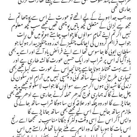
جارہی تھی
وہ جب جدا ہونے کے لیے اٹھے تو عورت نے اس سے پوچھا تم نے
مجھ سے لڑائی کے متعلق کچھ باتیں پوچھی تھیں مجھے سب کچھ معلوم
نہیں اگر تم اپنے تمام سوالوں کا جواب چاہتے ہو تو میں کل رات
جواب فراہم کردوں گی اچانک چنگیز کے اندر وہ چنگیز بیدار ہوگیا جو
سلطان ایوبی کا جاسوس تھا اسے اپنے فرائض یاد آگئے اور اسے یہ بھی
یاد آگیا کہ اس پر شراب اور ایک حسین عورت کا نشہ طاری ہے اور
اسے بہت محتاط ہونا چاہیے چنانچہ اس نے عورت سے کہا مجھے بھی
تمہاری طرح لڑائی کے ساتھ کوئی دلچسپی نہیں میں آرام اور سکون کی
زندگی کا شیدائی ہوں اگر میرے سوالوں کا جواب لاسکو تو مجھے یہ پتہ
چل جائے گا کہ ہماری فوج کدھر حملہ کرنے جارہی ہے ادھر مجھے بھی
جانا پڑے گا اور وہ جگہ اور علاقہ کون سا ہوگا شراب ساتھ جائے گی
ملازم ساتھ جائیں گے اس لیے مجھے بھی ساتھ جانا پڑے گا
واپس آکر اس نے اسی وقت وکٹر کو جگانا مناسب نہ سمجھا اسے رنج
اس بات کا ہورہا تھا کہ وہ امام سے ملنے جارہا تھا مگر راستے میں اس
عورت نے روک لیا اور اسے کہیں سے کہیں پہنچا دیا رات کا آخری