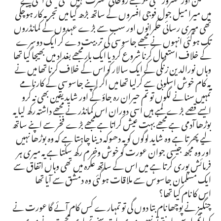
میں میرا میل جول فوجی افسروں کے ساتھ بڑھ گیا میں تجربہ کار ہوچکی
تھی میری رسائی حکمرانوں اور سب سے بڑے عہدوں کے کمانڈروں
تک ہوگئی انہوں نے مجھے جاسوسی کی تربیت دے کر ایک دوسرے
کے خلاف استعمال کرنا شروع کردیا ایک بار مجھے بغداد میں بھیجا گیا تھا
وہاں نورالدین زنگی کے ایک سالار کو اس کے خلاف کرنا تھا میں نے
یہ کام خوش اسلوبی سے کرلیا تھا میں اگر اپنے جاسوسی کے کارنامے
تمہیں سنانے لگوں تو تم حیران رہ جاؤ گے اور شاید یقین بھی نہ کرو
ایسے قصے بڑے لمبے ہیں اسی دوران اس کمانڈر نے مجھے داشتہ رکھ لیا یہ
بوڑھا آدمی ہے مجھے بہت عیش کراتا ہے مجھے بڑے فخر سے اپنے ساتھ
لیے پھرتا ہے وہ شاید لوگوں کو یہ دھوکہ دینا چاہتا ہے کہ وہ بوڑھا نہیں
اور وہ مجھ جیسی جوان عورت کو خوش وخرم رکھ سکتا ہے یہ میری ہر
فرمائش پوری کرتا ہے میں اس کے ساتھ عکرہ میں تھی وہاں اتفاق سے
ایک مسلمان جاسوس سے ملاقات ہوگئی وہ دمشق سے آیا تھا
اس کا نام کیا تھا؟
چنگیز نے پوچھا نام بتا دوں گی تو تمہارے کس کام آئے گا عورت نے
کہا تم اسے جانتے تو نہیں میری بات سنو تمہاری محبت نے میری