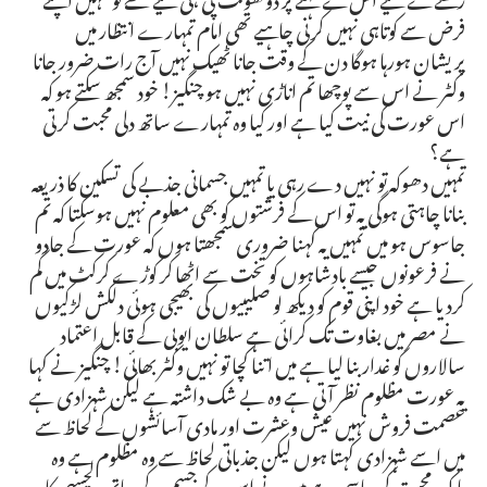
فرض سے کوتاہی نہیں کرنی چاہیے تھی امام تمہارے انتظار میں
پریشان ہورہا ہوگا دن کے وقت جانا ٹھیک نہیں آج رات ضرور جانا
وکٹر نے اس سے پوچھا تم اناڑی نہیں ہو چنگیز! خود سمجھ سکتے ہو کہ
اس عورت کی نیت کیا ہے اور کیا وہ تمہارے ساتھ دلی محبت کرتی
ہے؟
تمہیں دھوکہ تو نہیں دے رہی یا تمہیں جسمانی جذبے کی تسکین کا ذریعہ
بنانا چاہتی ہوگی یہ تو اس کے فرشتوں کو بھی معلوم نہیں ہوسکتا کہ تم
جاسوس ہو میں تمہیں یہ کہنا ضروری سمجھتا ہوں کہ عورت کے جادو
نے فرعونوں جیسے بادشاہوں کو تخت سے اٹھا کر کوڑے کرکٹ میں گم
کردیا ہے خود اپنی قوم کو دیکھ لو صلیبیوں کی بھیجی ہوئی دلکش لڑکیوں
نے مصر میں بغاوت تک کرائی ہے سلطان ایوبی کے قابل اعتماد
سالاروں کو غدار بنا لیا ہے میں اتنا کچا تو نہیں وکٹر بھائی! چنگیز نے کہا
یہ عورت مظلوم نظر آتی ہے وہ بے شک داشتہ ہے لیکن شہزادی ہے
عصمت فروش نہیں عیش وعشرت اور مادی آسائشوں کے لحاظ سے
میں اسے شہزادی کہتا ہوں لیکن جذباتی لحاظ سے وہ مظلوم ہے وہ
پاک محبت کی پیاسی ہے میں نے اس کے جسم کے ساتھ دلچسپی کا