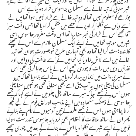
خبر سنائی کہ تہہ خانے سے مسلمان جاسوس فرار ہوگیا ہے اس
بوڑھے کو معلوم نہیں تھا کہ وہ تہہ خانے سے فرار نہیں ہوا تھا میں نے
اسے وہاں سے نکلوا کر اوپر کے حصے میں منتقل کرا دیا تھا جس وقت میرا
آقا مجھے اس کے فرار کی خبر سنا رہا تھا اس وقت مفرور جاسوس اسی
شہر میں موجود تھا میں نے اپنے ایک مسلمان ملازم سے اس کے چھپنے
کا بندوبست کرا لیا تھا وہ بھی تمہاری طرح خوبصورت جوان تھا تہہ
خانے میں اسے لاش بنا دیا گیا تھا میں نے اسے طاقت کی دوائیں اور
غذائیں دیں میں رات کو چوری چھپے اس کے پاس جایا کرتی تھی اس
نے میری ذات میں ایمان بیدار کردیا میں نے اسے بتا دیا تھا کہ میں
مسلمان کی بیٹی ہوں یہ آپ بیتی اسے بھی سنائی تھی جو تمہیں سنا چکی
ہوں اس نے مجھے کہا کہ میرے ساتھ چلی چلو میں نے اسے کہا کہ مجھے
جاسوسی کے ڈھنگ سکھا دو میں اپنے مذہب اور اپنی قوم کے لیے کچھ
کرنا چاہتی ہوں اس نے مجھے عکرہ کے تین آدمیوں کے نام پتے بتائے
پھر ان کے ساتھ ملاقات کا انتظام بھی کردیا یہ جاسوس تندرست ہوگیا
تو میں نے اسے شہر سے نکلوا دیا اس کے جانے کے بعد میں چوری چھپے
اس کے ساتھیوں سے ملتی رہی وہ مجھے جاسوسی کے سبق دیتے رہے