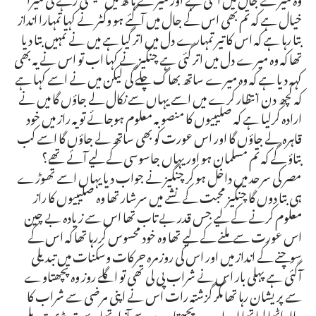
خیال ہے کہ تم بھی اس کے جال میں آگئے ہو وکٹر نے کہا تمہارا انداز
بتا رہا ہے کہ اس کا تیر تمہارے دل میں اتر گیا ہے میں نے تمہیں بتا دیا
تھا کہ وہ میرے دل میں اتر گئی ہے چنگیز نے کہا اب تو اس نے یہ بھی
کہہ دیا ہے کہ وہ میرے ساتھ بھاگ چلے گی لیکن میں نے اسے کہا ہے
کہ کچھ دن انتظار کرے میں اسے یہاں سے نکال لے جاؤں گا میں نے
ارادہ کرلیا ہے کہ صلیبیوں کا منصوبہ معلوم ہوجائے تو یہ راز میں خود
قاہرہ لے جاؤں گا اور اس عورت کو بھی ساتھ لے جاؤں گا اسے کب
بتاؤ گے کہ تم مسلمان ہو اور یہاں جاسوسی کے لیے آئے تھے؟
مصر کی سرحد میں داخل ہو کر چنگیز نے جواب دیا یہاں اسے تھوڑے
ہی بتا دوں گا چنگیز محبت کے نشے میں سرشار تھا وہ صلیبیوں کا راز
معلوم کرنے کے لیے جس قدر بے تاب تھا اس سے زیادہ بے چین
اس عورت سے ملنے کے لیے تھا وہ خود محسوس کررہا تھا کہ اس کے
سوچنے کے انداز میں اور اس کی روزمرہ حرکات وسکنات میں تبدیلی
آگئی ہے پہلی بار اس نے شراب پی لی تھی تو اگلے روز وہ پچھتاوے
سے پریشان رہا تھا مگر گزشتہ رات اس نے اپنی مرضی سے شراب کا
پیالہ اٹھا لیا تھا اور اب وہ پچھتاوے سے آزاد تھا یہ بہت بڑی تبدیلی