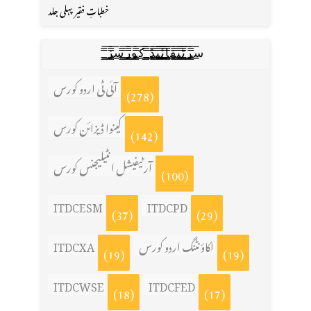
خطباتِ فقیر پہلی جلد
س̳̿͟͞ر̳̿͟͞ٹ̳̿͟͞ی̳̿͟͞ف̳̿͟͞ا̳̿͟͞ي̳̳̿ٔ̿͟͟͞͞ی̳̿͟͞ڈ̳̿͟͞ ̳̿͟͞ک̳̿͟͞و̳̿͟͞ر̳̿͟͞س̳̿͟͞ز̳̿͟͞
آئی ٹی اردو کورس
(278)
کینوا ڈیزائن کورس
(142)
آرٹیفیشل انٹیلیجنس کورس
(100)
ITDCESM
ITDCPD
(37)
(29)
ITDCXA
اکاؤنٹنگ اردو کورس
(19)
(19)
ITDCWSE
ITDCFED
(18)
(17)