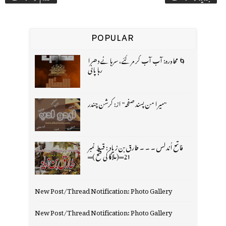
POPULAR
🌀 محاورہ: آب آب کر مر گئے، سرہانے دھرا
رہا پانی
"میرا من پسند صفحہ" از: کرشن چندر
فاتح اُندلس ۔ ۔ ۔ طارق بن زیاد : قسط نمبر
21═(ملاگا کی فتح )═
New Post/Thread Notification: Photo Gallery
New Post/Thread Notification: Photo Gallery