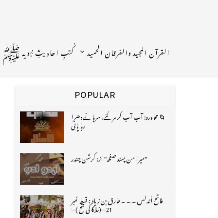
القرآن المجید والفرقان الحمید
کُتبِ احادیثِ نبویہ ﷺ
POPULAR
🌀 محاورہ: آب آب کر مر گئے، سرہانے دھرا
رہا پانی
"میرا من پسند صفحہ" از: کرشن چندر
فاتح اُندلس ۔ ۔ ۔ طارق بن زیاد : قسط نمبر
21═(ملاگا کی فتح )═