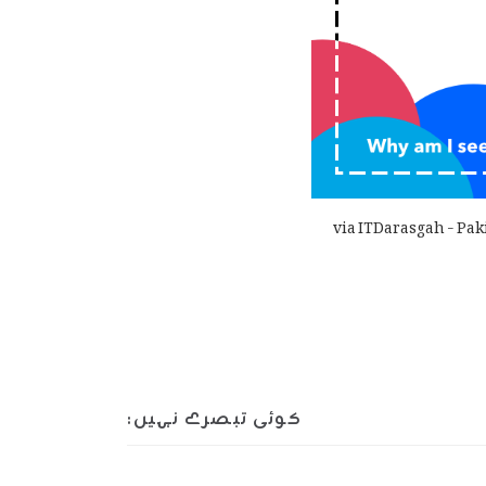
via ITDarasgah - Pak
کوئی تبصرے نہیں: