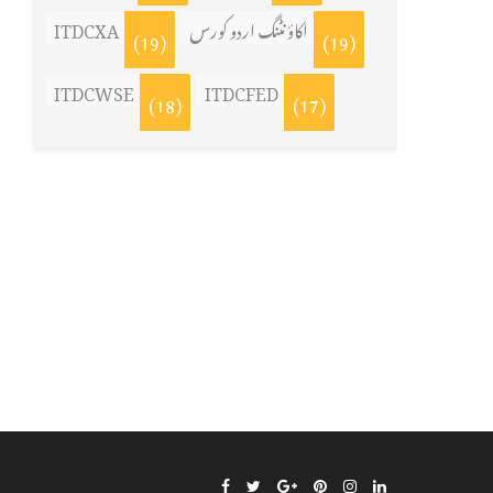
ITDCXA
اکاؤنٹنگ اردو کورس
(19)
(19)
ITDCWSE
ITDCFED
(18)
(17)