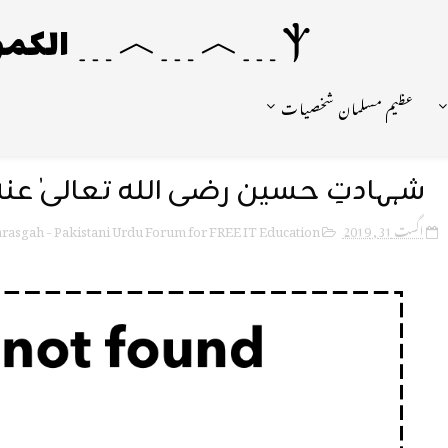
Ⲯ﹍︿﹍︿﹍ الکمونیا ﹍Ⲯ﹍Ⲯ﹍︿﹍☼
عظیم مسلمان شخصیات
شہادتِ حسین رضی اللہ تعالیٰ عنہ
rasgah - Pakistani Urdu Forum for FREE IT Education
اگست 31, 2019