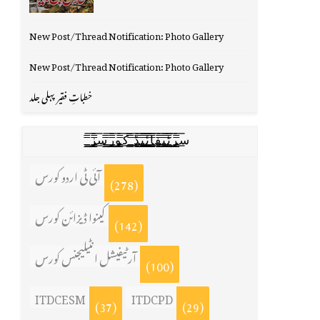
New Post/Thread Notification: Photo Gallery
New Post/Thread Notification: Photo Gallery
خطباتِ فقیر پہلی جلد
س̳̿͟͞ر̳̿͟͞ٹ̳̿͟͞ی̳̿͟͞ف̳̿͟͞ا̳̿͟͞ي̳̳̿ٔ̿͟͟͞͞ی̳̿͟͞ڈ̳̿͟͞ ̳̿͟͞ک̳̿͟͞و̳̿͟͞ر̳̿͟͞س̳̿͟͞ز̳̿͟͞
آئی ٹی اردو کورس
(278)
کینوا ڈیزائن کورس
(142)
آرٹیفیشل انٹیلیجنس کورس
(100)
ITDCESM
ITDCPD
(37)
(29)