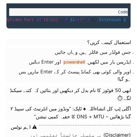
 {
"MyVideo Part 
$
(
'{0:D2}'
 -f
 $i
++
)
"
 +
 $_
.Extension
}
$i
استعمال کیسے کریں؟
جس فولڈر میں فائلز ہیں وہاں جائیں
ایڈریس بار میں لکھیں
اور Enter دبائیں
powershell
اوپر والی کوئی بھی کمانڈ پیسٹ کر کے Enter ماریں بس
ہو گیا!
ابھی 50 فوٹوز کا نام بدل کر دیکھیں اور بتائیں کہ کتنے سیکنڈ
لگے ⏱️
اگلی ٹِپ کل انشاءاللہ ♠ ٹاپک: “ونڈوز میں انٹرنیٹ کی سپیڈ ۲
گنا بڑھائیں – DNS + MTU کا خفیہ کمبی نیشن”
﹊﹊﹊﹊﹊﹊﹊﹊﹊﹊﹊﹊﹊﹊﹊﹊﹊﹊﹊ ⚠️ اہم نوٹس
(Disclaimer) یہ سلسلہ خالصتاً تعلیمی اور