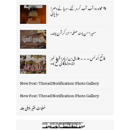
🌀 محاورہ: آب آب کر مر گئے، سرہانے دھرا
رہا پانی
"میرا من پسند صفحہ" از: کرشن چندر
فاتح اُندلس ۔ ۔ ۔ طارق بن زیاد : قسط نمبر
21═(ملاگا کی فتح )═
New Post/Thread Notification: Photo Gallery
New Post/Thread Notification: Photo Gallery
خطباتِ فقیر پہلی جلد
س̳̿͟͞ر̳̿͟͞ٹ̳̿͟͞ی̳̿͟͞ف̳̿͟͞ا̳̿͟͞ي̳̳̿ٔ̿͟͟͞͞ی̳̿͟͞ڈ̳̿͟͞ ̳̿͟͞ک̳̿͟͞و̳̿͟͞ر̳̿͟͞س̳̿͟͞ز̳̿͟͞