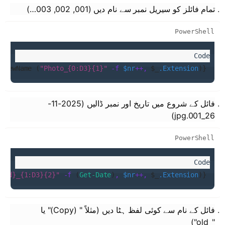
تمام فائلز کو سیریل نمبر سے نام دیں (001, 002, 003…)
PowerShell
 
-
NewName (
"Photo_{0:D3}{1}"
 -f
 $nr
++,
 $_
.Extension
)}
فائل کے شروع میں تاریخ اور نمبر ڈالیں (2025-11-
26_001.jpg)
PowerShell
M-dd}_{1:D3}{2}"
 -f
 (
Get-Date
)
,
 $nr
++,
 $_
.Extension
)}
فائل کے نام سے کوئی لفظ ہٹا دیں (مثلاً " (Copy)" یا
"_old")