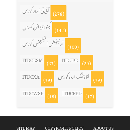
آئی ٹی اردو کورس
(278)
کینوا ڈیزائن کورس
(142)
آرٹیفیشل انٹیلیجنس کورس
(100)
ITDCESM
ITDCPD
(37)
(29)
اکاؤنٹنگ اردو کورس
ITDCXA
(19)
(19)
ITDCWSE
ITDCFED
(18)
(17)
SITE MAP
COPYRIGHT POLICY
ABOUT US