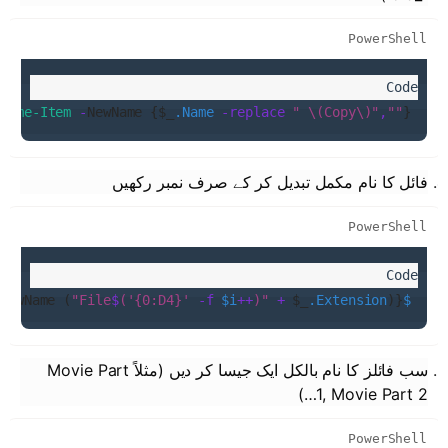
PowerShell
ename-Item
 -
NewName {$_
.Name
 -replace
 " \(Copy\)"
,
""
}   
فائل کا نام مکمل تبدیل کر کے صرف نمبر رکھیں
PowerShell
-
NewName (
"File
$
(
'{0:D4}'
 -f
 $i
++
)
"
 +
 $_
.Extension
)}
$i
سب فائلز کا نام بالکل ایک جیسا کر دیں (مثلاً Movie Part
1, Movie Part 2…)
PowerShell