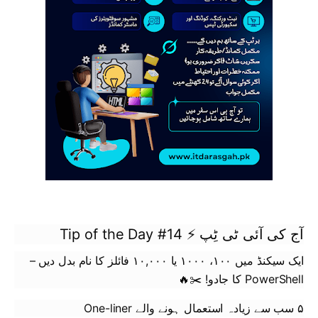
آج کی آئی ٹی ٹِپ ⚡ Tip of the Day #14
ایک سیکنڈ میں ۱۰۰، ۱۰۰۰ یا ۱۰,۰۰۰ فائلز کا نام بدل دیں –
PowerShell کا جادو!
✂️🔥
۵ سب سے زیادہ استعمال ہونے والے One-liner