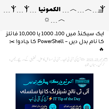
Ⲯ﹍︿﹍︿﹍ الکمونیا ﹍Ⲯ﹍Ⲯ﹍
︿﹍☼
ایک سیکنڈ میں ۱۰۰، ۱۰۰۰ یا ۱۰,۰۰۰ فائلز
کا نام بدل دیں – PowerShell کا جادو! ✂️
🔥
دسمبر 25, 2025
آج کی آئی ٹی ٹِپ
,
آئی ٹی مسائل کا حل
,
تحقیق کے دریچے
,
ٹپس و
ٹرکس
,
میاں شاہد