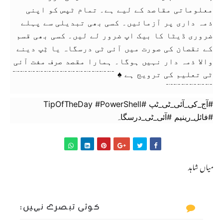
معلوماتی مقاصد کے لیے ہے۔ تمام ٹپس کو اپنی
ذمہ داری پر آزمائیں۔ کسی بھی تبدیلی سے پہلے
ضروری ڈیٹا کا بیک اپ ضرور لے لیں۔ کسی بھی قسم
کے نقصان کی صورت میں آئی ٹی درسگاہ یا ٹِپ دینے
والا ذمہ دار نہیں ہوگا۔ ہمارا مقصد صرف مفت آئی
ٹی تعلیم کی ترویج ہے ♠ ﹊﹊﹊﹊﹊﹊﹊﹊﹊﹊﹊﹊﹊
﹊﹊﹊﹊﹊﹊
#آج_کی_آئی_ٹی_ٹپ #TipOfTheDay #PowerShell
#فائل_رینیم #آئی_ٹی_درسگاہ
میاں شاہد
کوئی تبصرے نہیں: