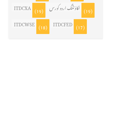
اکاؤنٹنگ اردو کورس
ITDCXA
(19)
(19)
ITDCWSE
ITDCFED
(18)
(17)