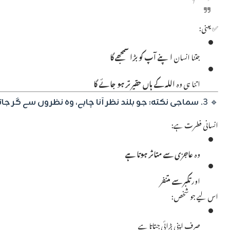
✅ یعنی:
جتنا انسان
اپنے آپ کو بڑا سمجھے گا
اتنا ہی وہ
اللہ کے ہاں حقیر تر ہو جائے گا
🔹 3.
سماجی نکتہ: جو بلند نظر آنا چاہے، وہ نظروں سے گر جاتا
انسانی فطرت ہے:
وہ
عاجزی سے متاثر ہوتا ہے
اور
تکبر سے متنفر
اس لیے جو شخص:
صرف اپنی بڑائی جتاتا ہے