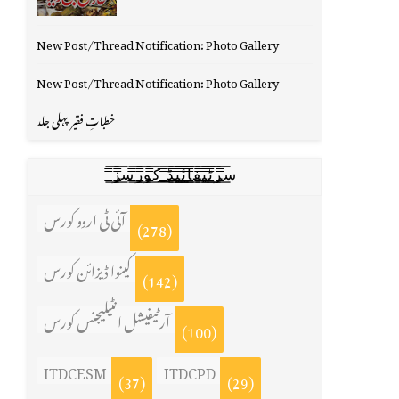
New Post/Thread Notification: Photo Gallery
New Post/Thread Notification: Photo Gallery
خطباتِ فقیر پہلی جلد
س̳̿͟͞ر̳̿͟͞ٹ̳̿͟͞ی̳̿͟͞ف̳̿͟͞ا̳̿͟͞ي̳̳̿ٔ̿͟͟͞͞ی̳̿͟͞ڈ̳̿͟͞ ̳̿͟͞ک̳̿͟͞و̳̿͟͞ر̳̿͟͞س̳̿͟͞ز̳̿͟͞
آئی ٹی اردو کورس
(278)
کینوا ڈیزائن کورس
(142)
آرٹیفیشل انٹیلیجنس کورس
(100)
ITDCESM
ITDCPD
(37)
(29)