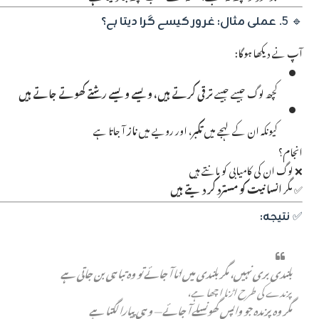
🔹 5.
عملی مثال: غرور کیسے گرا دیتا ہے؟
آپ نے دیکھا ہوگا:
کچھ لوگ جیسے جیسے
ترقی کرتے ہیں، ویسے ویسے رشتے کھوتے جاتے ہیں
کیونکہ ان کے لہجے میں
تکبر
، اور رویے میں
ناز
آ جاتا ہے
انجام؟
❌ لوگ ان کی کامیابی کو مانتے ہیں
✅ مگر
انسانیت کو مسترد کر دیتے ہیں
✅
نتیجہ:
بلندی بری نہیں، مگر بلندی میں انا آ جائے تو وہ تباہی بن جاتی ہے
پرندے کی طرح اڑنا اچھا ہے،
مگر وہ پرندہ جو واپس گھونسلے آ جائے — وہی پیارا لگتا ہے