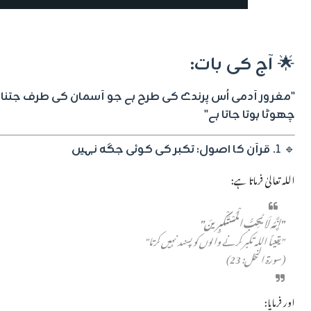
🌟
آج کی بات:
"مغرور آدمی اُس پرندے کی طرح ہے جو آسمان کی طرف جتنا بلند
چھوٹا ہوتا جاتا ہے"
🔹 1.
قرآن کا اصول: تکبر کی کوئی جگہ نہیں
اللہ تعالیٰ فرماتا ہے:
"إِنَّهُ لَا يُحِبُّ الْمُسْتَكْبِرِينَ"
"یقیناً اللہ تکبر کرنے والوں کو پسند نہیں کرتا"
(سورۃ النحل: 23)
اور فرمایا: