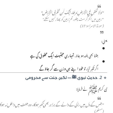
"وَلَا تَمْشِ فِي الْأَرْضِ مَرَحًا، إِنَّكَ لَن تَخْرِقَ الْأَرْضَ"
"زمین میں اکڑ کر مت چلو، تم زمین کو پھاڑ نہیں سکتے"
(سورۃ الاسراء: 37)
یعنی:
جتنا بھی بلند ہو جاؤ،
تمہاری حیثیت ایک مخلوق کی ہے
اگر تکبر آیا، تو
خود اپنے ہی وزن سے گر جاؤ گے
🔹 2.
حدیثِ نبوی ﷺ — تکبر، جنت سے محرومی
نبی کریم ﷺ نے فرمایا:
"جس کے دل میں رائی کے دانے کے برابر بھی تکبر ہوگا، وہ جنت میں داخل نہ ہوگ
(مسلم)