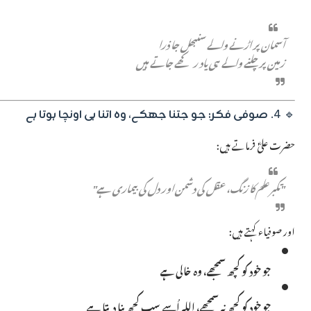
آسمان پر اڑنے والے سنبھل جا ذرا
زمین پر چلنے والے ہی یاد رکھے جاتے ہیں
🔹 4.
صوفی فکر: جو جتنا جھکے، وہ اتنا ہی اونچا ہوتا ہے
حضرت علیؓ فرماتے ہیں:
"تکبر علم کا زنگ، عقل کی دشمن اور دل کی بیماری ہے"
اور صوفیاء کہتے ہیں:
جو خود کو کچھ سمجھے، وہ خالی ہے
جو خود کو کچھ نہ سمجھے، اللہ اُسے سب کچھ بنا دیتا ہے