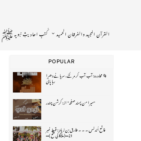
القرآن المجید والفرقان الحمید
کُتبِ احادیثِ نبویہ ﷺ
POPULAR
🌀 محاورہ: آب آب کر مر گئے، سرہانے دھرا
رہا پانی
"میرا من پسند صفحہ" از: کرشن چندر
فاتح اُندلس ۔ ۔ ۔ طارق بن زیاد : قسط نمبر
21═(ملاگا کی فتح )═