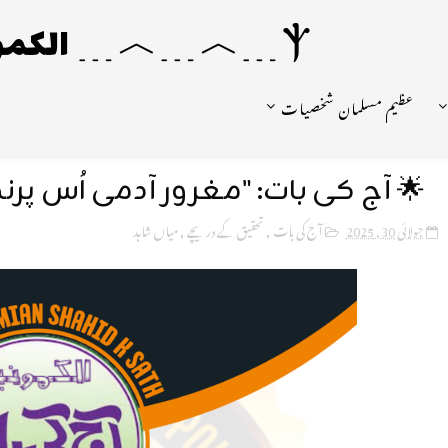
Ⲯ﹍︿﹍︿﹍ الکمونیا ﹍Ⲯ﹍Ⲯ﹍︿﹍☼
عظیم مسلمان شخصیات
🌟 آج کی بات: "مغرور آدمی اُس پر
جولائی 30, 2025
آج کی بات
,
تحقیق کے دریچے
,
میاں شاہد