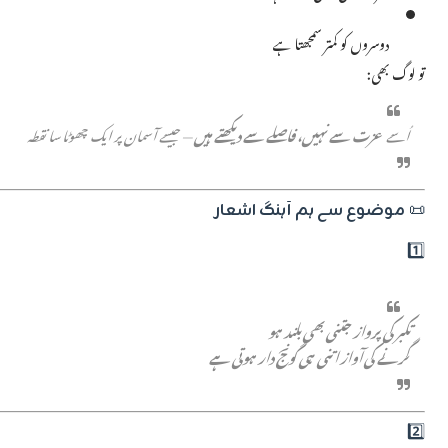
دوسروں کو کمتر سمجھتا ہے
تو لوگ بھی:
اُسے
عزت سے نہیں، فاصلے سے دیکھتے ہیں
— جیسے آسمان پر ایک چھوٹا سا نقطہ
📜
موضوع سے ہم آہنگ اشعار
1️⃣
تکبر کی پرواز جتنی بھی بلند ہو
گرنے کی آواز اتنی ہی گونج دار ہوتی ہے
2️⃣