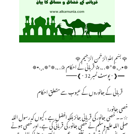
🌹 بسْمِ ﷲِالرَّحْمن الرَّحِيم 🌹
✵•.¸,✵°✵.｡.✰ قربانی کے احکام ✰.｡.✵°✵,¸.•✵
━━❰･ پوسٹ نمبر 32 ･❱━━
قربانی کے جانوروں کے عیوب سے متعلق احکام
خصی جانور:
☆۔۔ خصی جانور کی قربانی جائز بلکہ افضل ہے ، کیوں کہ رسول اللہ
صلی اللہ علیہ وسلم نے خصی جانور کی قربانی کی ہے، اور خصی ہونے
سے جانور کے گوشت میں نقص و عیب پیدا نہیں ہوتا بلکہ افادیت و