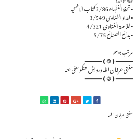
▪ تحفة الفقہاء 3/86 کتاب الاضحیہ
▪ امداد الفتاوی 3/549
▪خلاصة الفتاوی 4/321
▪ بدائع الصنائع 5/75
مرتب:✍
━━━━━❪❂❫━━━━━
مفتی عرفان اللہ درویش ھنگو عفی عنہ
━━━━━❪❂❫━━━━━
مفتی عرفان اللہ