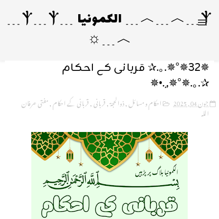
Ⲯ﹍︿﹍︿﹍ الکمونیا ﹍Ⲯ﹍Ⲯ﹍
︿﹍☼
✵32✵°✵.｡.✰ قربانی کے احکام
✰.｡.✵°✵,¸.•✵
جون 04, 2025
احکام و مسائل
,
ذوالحجۃ
,
قربانی
,
قربانی کے احکام
,
مفتی عرفان
اللہ