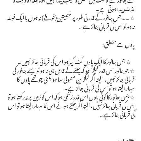
لذت پیدا ہوتی ہے۔
☆۔۔ جس جانور کے قدرتی طور پر خصیتین(فوطے) نہ ہوں یا ایک فوطہ
نہ ہو تو اس کی قربانی جائز ہے۔
پاوں سے متعلق:
☆ جس جانور کا ایک پاوں کٹ گیا ہو اس کی قربانی جائز نہیں۔
☆ جو جانور اس قدر لنگڑا ہو کہ چلنے کے قابل ہی نہ ہو تو ایسے جانور کی
قربانی جائز نہیں، البتہ اگر لنگڑاپن معمولی سا ہو یعنی چوتھے پاوں کا
سہارا لیتا ہو تو اس کی قربانی جائز ہے۔
☆ جس جانور کا کوئی پاوں اس قدر زخمی ہو کہ اس کو زمین پر نہ رکھتا ہو تو
اس کی قربانی جائز نہیں، البتہ اگر چلتے ہوئے اس کا سہارا لیتا ہو تو اس
کی قربانی جائز ہے۔
📚حوالہ: