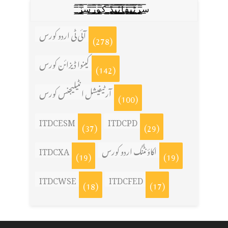
س̳̿͟͞ر̳̿͟͞ٹ̳̿͟͞ی̳̿͟͞ف̳̿͟͞ا̳̿͟͞ي̳̳̿ٔ̿͟͟͞͞ی̳̿͟͞ڈ̳̿͟͞ ̳̿͟͞ک̳̿͟͞و̳̿͟͞ر̳̿͟͞س̳̿͟͞ز̳̿͟͞
آئی ٹی اردو کورس
(278)
کینوا ڈیزائن کورس
(142)
آرٹیفیشل انٹیلیجنس کورس
(100)
ITDCESM
ITDCPD
(37)
(29)
اکاؤنٹنگ اردو کورس
ITDCXA
(19)
(19)
ITDCWSE
ITDCFED
(18)
(17)