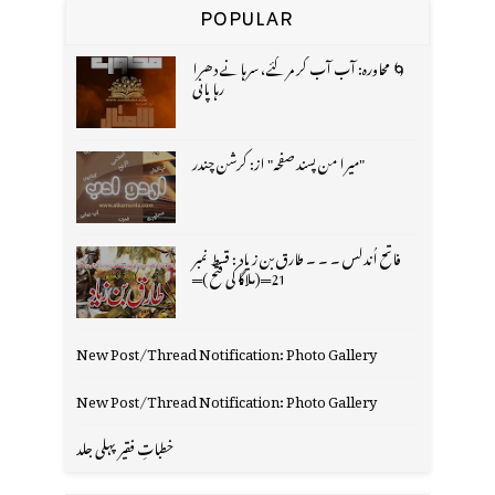
POPULAR
🌀 محاورہ: آب آب کر مر گئے، سرہانے دھرا
رہا پانی
"میرا من پسند صفحہ" از: کرشن چندر
فاتح اُندلس ۔ ۔ ۔ طارق بن زیاد : قسط نمبر
21═(ملاگا کی فتح )═
New Post/Thread Notification: Photo Gallery
New Post/Thread Notification: Photo Gallery
خطباتِ فقیر پہلی جلد