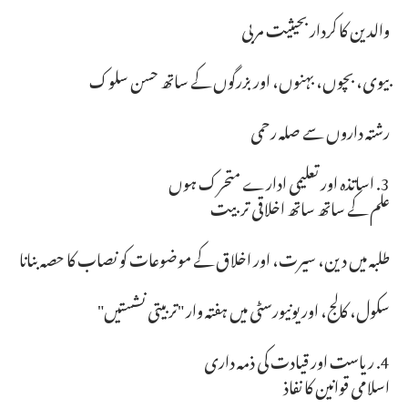
والدین کا کردار بحیثیت مربی
بیوی، بچوں، بہنوں، اور بزرگوں کے ساتھ حسن سلوک
رشتہ داروں سے صلہ رحمی
3. اساتذہ اور تعلیمی ادارے متحرک ہوں
علم کے ساتھ ساتھ اخلاقی تربیت
طلبہ میں دین، سیرت، اور اخلاق کے موضوعات کو نصاب کا حصہ بنانا
سکول، کالج، اور یونیورسٹی میں ہفتہ وار "تربیتی نشستیں"
4. ریاست اور قیادت کی ذمہ داری
اسلامی قوانین کا نفاذ