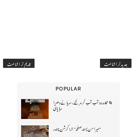
جدید تر اشاعت
قدیم تر اشاعت
POPULAR
🌀 محاورہ: آب آب کر مر گئے، سرہانے دھرا
رہا پانی
"میرا من پسند صفحہ" از: کرشن چندر