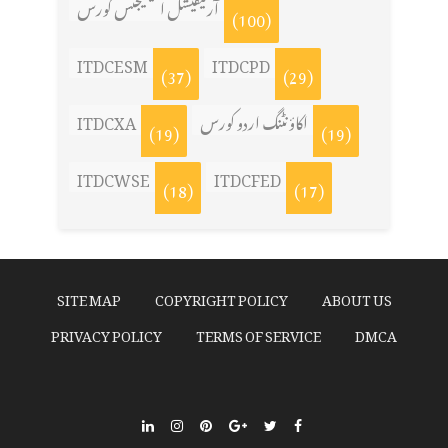
آرٹیفیشل انٹیلیجنس کورس
(100)
ITDCESM
ITDCPD
(37)
(29)
اکاؤنٹنگ اردو کورس
ITDCXA
(19)
(19)
ITDCWSE
ITDCFED
(18)
(17)
SITE MAP
COPYRIGHT POLICY
ABOUT US
PRIVACY POLICY
TERMS OF SERVICE
DMCA