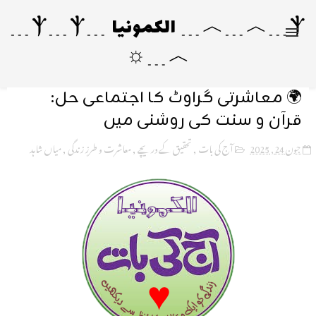
Ⲯ﹍︿﹍︿﹍ الکمونیا ﹍Ⲯ﹍Ⲯ﹍
︿﹍☼
🌍 معاشرتی گراوٹ کا اجتماعی حل:
قرآن و سنت کی روشنی میں
جون 24, 2025
آج کی بات
,
تحقیق کے دریچے
,
معاشرت و طرزِ زندگی
,
میاں شاہد