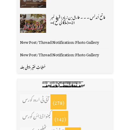
فاتح اُندلس ۔ ۔ ۔ طارق بن زیاد : قسط نمبر
21═(ملاگا کی فتح )═
New Post/Thread Notification: Photo Gallery
New Post/Thread Notification: Photo Gallery
خطباتِ فقیر پہلی جلد
س̳̿͟͞ر̳̿͟͞ٹ̳̿͟͞ی̳̿͟͞ف̳̿͟͞ا̳̿͟͞ي̳̳̿ٔ̿͟͟͞͞ی̳̿͟͞ڈ̳̿͟͞ ̳̿͟͞ک̳̿͟͞و̳̿͟͞ر̳̿͟͞س̳̿͟͞ز̳̿͟͞
آئی ٹی اردو کورس
(278)
کینوا ڈیزائن کورس
(142)