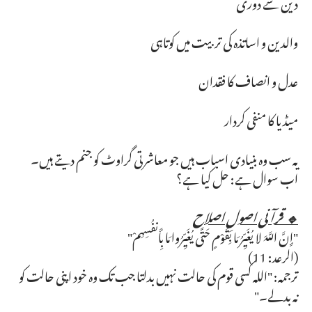
دین سے دوری
والدین و اساتذہ کی تربیت میں کوتاہی
عدل و انصاف کا فقدان
میڈیا کا منفی کردار
یہ سب وہ بنیادی اسباب ہیں جو معاشرتی گراوٹ کو جنم دیتے ہیں۔
اب سوال ہے: حل کیا ہے؟
🔹 قرآنی اصولِ اصلاح
"إِنَّ اللَّهَ لا يُغَيِّرُ مَا بِقَوْمٍ حَتَّى يُغَيِّرُوا مَا بِأَنفُسِهِمْ"
(الرعد: 11)
ترجمہ: "اللہ کسی قوم کی حالت نہیں بدلتا جب تک وہ خود اپنی حالت کو
نہ بدلے۔"