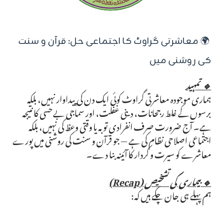
🌍 معاشرتی گراوٹ کا اجتماعی حل: قرآن و سنت
کی روشنی میں
🔹 تمہید
ہماری موجودہ معاشرتی گراوٹ کوئی ایک دن کی پیداوار نہیں، بلکہ
برسوں کے غلط رجحانات، دینی غفلت، اور سماجی بےحسی کا نتیجہ
ہے۔ آج ضرورت صرف انفرادی توبہ یا وقتی وعظ کی نہیں، بلکہ
اجتماعی اصلاحی نظام کی ہے — جو قرآن و سنت کی روشنی میں پورے
معاشرے کو سیرت و کردار کا آئینہ بنا دے۔
🔹 بیماری کی تشخیص (Recap)
ہم پہلے ہی جان چکے ہیں کہ: