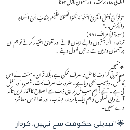
اللہ کی مدد، برکت، اور سکون نازل ہوگا
"وَلَوْ أَنَّ أَهْلَ الْقُرَىٰ آمَنُوا وَاتَّقَوْا لَفَتَحْنَا عَلَيْهِم بَرَكَاتٍ مِّنَ السَّمَاءِ
وَالْأَرْضِ..."
(سورۃ الاعراف: 96)
ترجمہ: "اگر بستیوں والے ایمان لاتے اور تقویٰ اختیار کرتے تو ہم ان
پر آسمان و زمین سے برکتیں کھول دیتے..."
🔹 نتیجہ
معاشرتی گراوٹ کا حل نہ صرف ممکن ہے، بلکہ قرآن و سنت نے اس
کا مکمل روڈمیپ بھی دیا ہے۔ ضرورت صرف نیت، شعور، اور عمل
کی ہے۔ آئیے! ہم سب مل کر اپنی ذات سے اصلاح کا آغاز کریں تاکہ
آنے والی نسلوں کو ہم ایک باکردار، مہذب، اور خدا ترس معاشرہ
دے سکیں۔
🌟 "تبدیلی حکومت سے نہیں، کردار