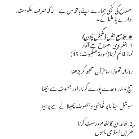
اصلاح کی کنجی ہمارے اپنے ہاتھ میں ہے — نہ کہ صرف حکومت،
ادارے یا علما کے۔
🔹 جامع حل (مکمل پلان)
1. انفرادی اصلاح سے آغاز
نماز قائم کرنا (سورۃ عنکبوت: 45)
روزانہ تھوڑا سا قرآن سمجھ کر پڑھنا
سچ بولنا، وعدے پورے کرنا، اور جھوٹ سے بچنا
سوشل میڈیا پر فحاشی و جھوٹ پھیلانے سے پرہیز
2. خاندان کا نظام درست کرنا
گھر میں اسلامی ماحول