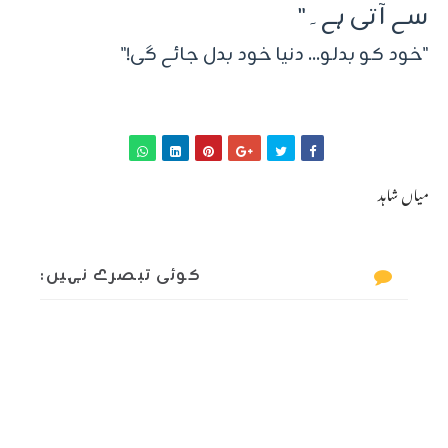
سے آتی ہے۔"
"خود کو بدلو... دنیا خود بدل جائے گی!"
میاں شاہد
کوئی تبصرے نہیں: