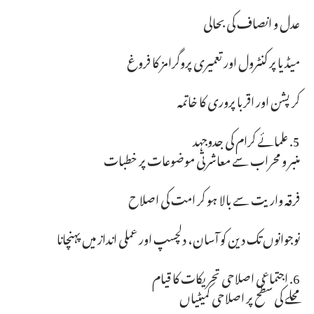
عدل و انصاف کی بحالی
میڈیا پر کنٹرول اور تعمیری پروگرامز کا فروغ
کرپشن اور اقربا پروری کا خاتمہ
5. علمائے کرام کی جدوجہد
منبر و محراب سے معاشرتی موضوعات پر خطبات
فرقہ واریت سے بالا ہو کر امت کی اصلاح
نوجوانوں تک دین کو آسان، دلچسپ اور عملی انداز میں پہنچانا
6. اجتماعی اصلاحی تحریکات کا قیام
محلے کی سطح پر اصلاحی کمیٹیاں