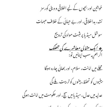
خواتین اور بچوں کے لیے اخلاقی و دینی کورسز
نشہ، بداخلاقی، اور بے حیائی کے خلاف مہمات
سوشل میڈیا پر مثبت مواد کی ترویج
🔹 ایک مثالی معاشرے کی جھلک
اگر ہم یہ سب اپنائیں تو:
محلے میں امانت، سلام، اور بھائی چارہ ہوگا
بیٹیوں کو تحفظ، بیٹوں کو تربیت ملے گی
عدلیہ میں عدل، میڈیا میں سچ، اور حکومت میں امانت ہوگی