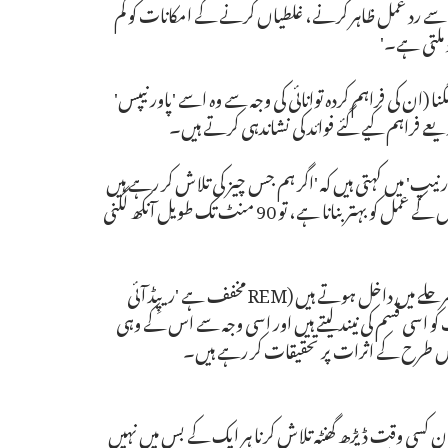
سے رد عمل ظاہر کرنے، غلطیاں کرنے کے امکانات کو کم
 ملتی ہے۔'
(ان کی فراہم کردہ توانائی کی وجہ سے وہ اسے 'پاور نیپس'
نیپ' میں کہتی ہیں کہ 'اگر ہم جس چیز کی تلاش کر رہے ہیں
وہ یاد داشت، تخلیقی صلاحیتوں، اپنے ادراک کے افعال یا علمی کے حصول کے عمل کو بہتر بنانا ہے، تو 90 منٹ تک طویل آنکھ لگنی
طویل ترین قیلولے میں، 60 سے 90 منٹ کے درمیان، ہم REM کے مرحلے میں داخل ہوتے ہیں (REM مخفف ہے 'ریپِڈ آئی
و اسی قسم کی نیند لیتے ہیں اور اسی وجہ سے اس کے وہی
میان کسی وقت ڈیڑھ گھنٹہ تلاش کرنا ہر ایک کے بس میں نہیں