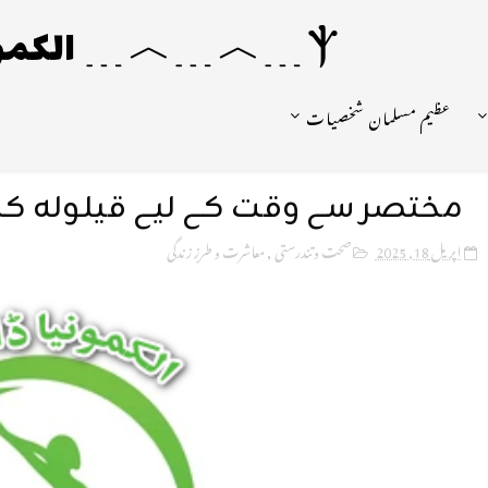
Ⲯ﹍︿﹍︿﹍ الکمونیا ﹍Ⲯ﹍Ⲯ﹍︿﹍☼
عظیم مسلمان شخصیات
مختصر سے وقت کے لیے قیلولہ کرنے
اپریل 18, 2025
صحت و تندرستی
,
معاشرت و طرزِ زندگی