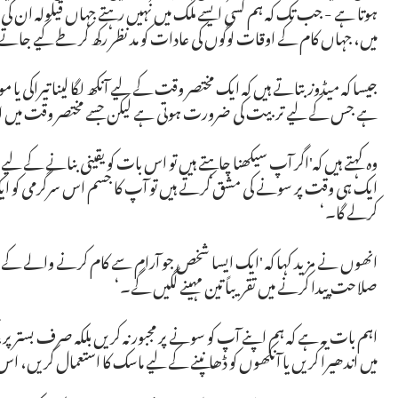
ہوتا ہے - جب تک کہ ہم کسی ایسے ملک میں نہیں رہتے جہاں قیلولہ ان کی ثق
میں، جہاں کام کے اوقات لوگوں کی عادات کو مد نظر رکھ کر طے کیے جاتے
جیسا کہ میڈوز بتاتے ہیں کہ ایک مختصر وقت کے لیے آنکھ لگا لینا تیراکی ی
ہے جس کے لیے تربیت کی ضرورت ہوتی ہے لیکن جسے مختصر وقت میں او
وہ کہتے ہیں کہ'اگر آپ سیکھنا چاہتے ہیں تو اس بات کو یقینی بنانے کے لیے
ایک ہی وقت پر سونے کی مشق کرتے ہیں تو آپ کا جسم اس سرگرمی کو ا
کرلے گا۔‘
انھوں نے مزید کہا کہ 'ایک ایسا شخص جو آرام سے کام کرنے والے کے ساتھ 
صلاحت پیدا کرنے میں تقریباً تین مہینے لگیں گے۔‘
اہم بات یہ ہے کہ ہم اپنے آپ کو سونے پر مجبور نہ کریں بلکہ صرف بستر پر
میں اندھیرا کریں یا آنکھوں کو ڈھانپنے کے لیے ماسک کا استعمال کریں، 