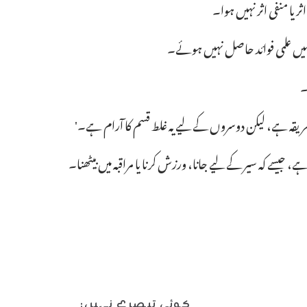
ر یا منفی اثر نہیں ہوا۔
انہیں علمی فوائد حاصل نہیں ہوئے۔
۔
 طریقہ ہے، لیکن دوسروں کے لیے یہ غلط قسم کا آرام ہے۔'
یسے کہ سیر کے لیے جانا، ورزش کرنا یا مراقبہ میں بیٹھنا۔
کوئی تبصرے نہیں: