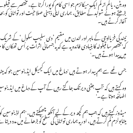
وہ بٹن، یا کم از کم ایک میکانزم جو اسی کام کو پورا کرتا ہے، مختصر سے قیل
بڑھتے ہوئے شواہد کے مطابق، ہماری اپنی ذہنی صلاحیت اور توانائی کو ب
آغاز کرتے ہیں۔
نیند کی فزیالوجی کے ماہر اور لندن میں مقیم ’دی سلیپ سکول‘ کے شری
کہ'مختصر سا قیلولہ کا بنیادی فائدہ یہ ہے کہ یہ جسمانی اثرات پر اُس تھک
میں پیدا ہوتے ہیں۔'
جس لمحے سے ہم بیدار ہوتے ہیں 'دماغ میں ایک کیمیکل ایڈینوسین جو کہ میٹ
وہ کہتے ہیں کہ 'آپ جتنی دیر تک جاگتے رہیں گے آپ کے دماغ میں ایڈینوس
اضافہ ہوتا ہے۔'
میڈوز کہتے ہیں کہ جب ہم کچھ دیر کے لیے آنکھ چھپکتے ہیں، 'ہم اڈینوسین
میٹابولزم کم کرتے ہیں، اور یہ ہماری توانائی کی سطح کو بڑھانے میں مدد دیتا 