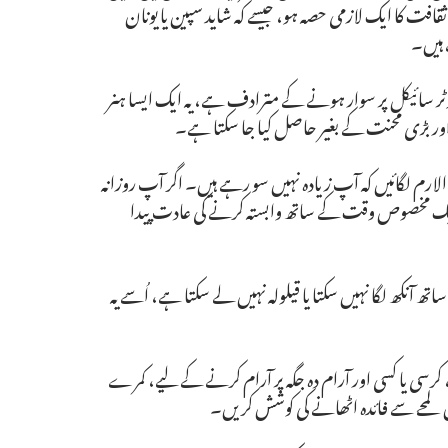
افت کا ایک لازمی حصہ ہو، جیسے کہ شاید سپین یا یونان
 ہیں۔
ا موٹر سائیکل پر سوار ہونے کے مترادف ہے، یہ ایک ایسا ہنر
ر بڑی محنت کے بغیر حاصل کیا جا سکتا ہے۔
 الارم لگائیں کہ آپ زیادہ نہیں سو رہے ہیں۔ اگر آپ روزانہ
یک مخصوص وقت کے ساتھ وابستہ کرنے کی عادت پیدا
آنکھ لگا نہیں سکتا یا قیلولہ نہیں لے سکتا ہے، اُسے یہ
، کرسی یا کسی اور آرام دہ جگہ پر آرام کرنے کے لیے، کمرے
اس لمحے سے فائدہ اٹھانے کی کوشش کریں۔