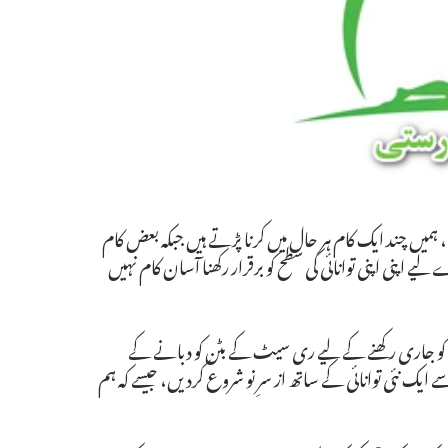
میں چند ایک کام ہر حال میں کرنا پڑتے ہیں جبکہ بعض کام
پنی اپنی توانائی کی سطح کو برقرار رکھنا آسان کام نہیں
کام کو جاری رکھنے کے لیے ری سیٹ کے بٹن کو دبانے کے
یک نئی توانائی کے ساتھ از سرِ نو شروع کردیں، جیسے کہ ہم