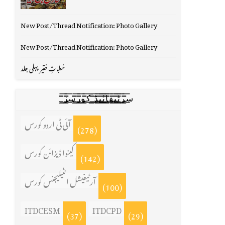
New Post/Thread Notification: Photo Gallery
New Post/Thread Notification: Photo Gallery
خطباتِ فقیر پہلی جلد
س̳̿͟͞ر̳̿͟͞ٹ̳̿͟͞ی̳̿͟͞ف̳̿͟͞ا̳̿͟͞ي̳̳̿ٔ̿͟͟͞͞ی̳̿͟͞ڈ̳̿͟͞ ̳̿͟͞ک̳̿͟͞و̳̿͟͞ر̳̿͟͞س̳̿͟͞ز̳̿͟͞
آئی ٹی اردو کورس
(278)
کینوا ڈیزائن کورس
(142)
آرٹیفیشل انٹیلیجنس کورس
(100)
ITDCESM
ITDCPD
(37)
(29)