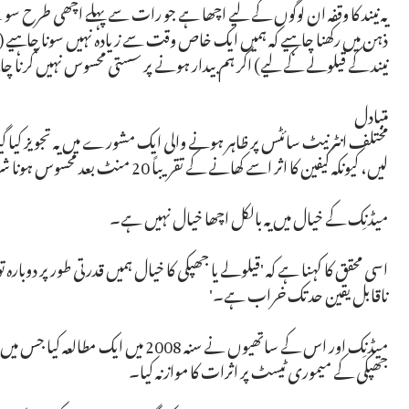
یہ نیند کا وقفہ ان لوگوں کے لیے اچھا ہے جو رات سے پہلے اچھی طرح سو چ
نیند کے قیلولے کے لیے) اگر ہم بیدار ہونے پر سستی محسوس نہیں کرنا چا
متبادل
مختلف انٹرنیٹ سائٹس پر ظاہر ہونے والی ایک مشورے میں یہ تجویز کیا گیا
لیں، کیونکہ کیفین کا اثر اسے کھانے کے تقریباً 20 منٹ بعد محسوس ہونا شروع ہو جاتا ہے، جب آپ بیدار ہوتے ہیں۔
میڈنِک کے خیال میں یہ بالکل اچھا خیال نہیں ہے۔
اسی محقق کا کہنا ہے کہ 'قیلولے یا جھپکی کا خیال ہمیں قدرتی طور پر دوبار
ناقابل یقین حد تک خراب ہے۔'
جھپکی کے میموری ٹیسٹ پر اثرات کا موازنہ کیا۔