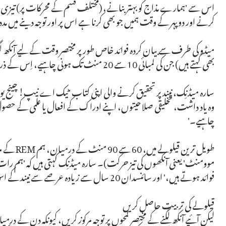
اس سے 'ہمارے مذاج کو بہتر بنانے، (مختلف قسم کے محرکات پر) تیزی 
کرنے اور دوپہر کے وقت ہمیں جو بھی کرنا ہے اس پر اور توجہ دینے میں مدد
میڈو کی طرف سے بیان کردہ فوائد خاص طور پر مختصر وقت کے لیے آنکھ لگنا 
بھی کہتے ہیں) جن کی لمبائی 10 سے 20 منٹ تک ہونی چاہیے، اِس کے ذریعے فراہم کیے گئے فوائد کی نشاندہی کرتے ہیں۔
سارہ میڈنِک، نیند پر تحقیق کرنے والی اپنی کتاب 'ٹیک اے نیپ! چینج یور 
چاہیے۔'
موومنٹ' یعنی آنکھوں کی تیز حرکت)۔ سارہ میڈنِک کہتی ہیں کہ 'ہم رات ک
فوائد ہوتے ہیں،' اور سائنسدان 20 سال سے زیادہ عرصے سے نیند کے اس طرح کے اثرات پر تحقیقات کر رہے ہیں۔
قیلولے کی تربیت حاصل کریں
لیکن آئیے آنکھ لگنے کے مختصر لمحوں پر توجہ مرکوز کریں، کیونکہ دن کے در