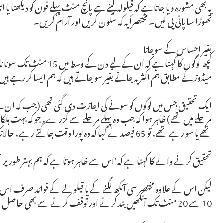
یہ بھی مشورہ دیا جاتا ہے کہ قیلولہ لینے سے پانچ منٹ پہلے فون کو دیکھنا 
تھوڑا سا پانی پی لیں۔ مختصراً یہ کہ سکون کریں اور آرام کریں۔
بغیر احساس کے سوجانا
کچھ لوگوں کا کہنا ہے کہ ان 
میڈوز کے مطابق ہم اکثر یہ جانے بغیر سو جاتے ہیں کہ ہم ایسا کر رہے ہی
ایک تحقیق جس میں لوگوں کو سونے کی اجازت دی گئی تھی (جب کہ ان کے سروں پ
مرحلے میں تھے) ظاہر ہوا کہ جب وہ پہلے مرحلے سے گزرے، جو کہ بہت ہلکا ہ
تھے یا سو رہے تھے، تو 65 فیصد نے کہا کہ وہ پورا وقت جاگتے رہے، حالانکہ وہ جاگے ہوئے نہیں تھے۔'
تحقیق کرنے والے کا کہنا ہے کہ 'اس سے ظاہر ہوتا ہے کہ ہم بہتر طور پر سم
لیکن اس کے علاوہ مختصر سی آنکھ لگنے کے یا قیلولے کے فوائد صرف 
10 سے 20 منٹ تک آنکھیں بند کرنے اور توقف کرنے سے بھی حاصل ہوتے ہیں۔