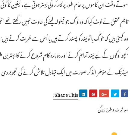
سوتے وقت ان کاموں پر عام طور پر کارکردگی بہتر ہوتی ہے، کیفین کا کوئی اث
تاہم محقق نے نوٹ کیا کہ وہ لوگ جو قیلولہ لینے کی عادت نہیں رکھتے تھے 
وہ کہتی ہیں کہ 'لوگ یا تو نیند کو پسند کرتے ہیں یا اُس سے نفرت کرتے ہیں'
'کچھ لوگوں کے لیے نیند آرام کرنے اور دوبارہ کام شروع کرنے کا بہترین
میڈنِک نے مؤخر الذکر صورت میں ایک متبادل تلاش کرنے کی تجویز دی ہے، ج
Share This:
معاشرت و طرزِ زندگی