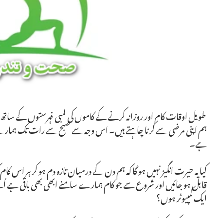
طویل اوقات کام اور روزانہ کرنے کے کاموں کی لمبی فہرستوں کے ساتھ، ہ
ہم اپنی مرضی سے کرنا چاہتے ہیں۔ اس وجہ سے صبح سے رات تک ہمارے لیے ا
ہے۔
کیا یہ حیرت انگیز نہیں ہو گا کہ ہم دن کے درمیان تازہ دم ہو کر ہر اس 
قابل ہو جائیں اور شروع سے جو کام ہمارے سامنے ابھی بھی باقی ہے اُسے ا
ایک کمپیوٹر ہوں؟