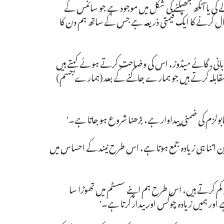
ولے کی یا آنکھ جھپکنے کی شکل میں موجود ہے جو سائنس کے
حال کرنے کا ایک قیمتی ذریعہ ہے جس کے ساتھ ہم دن کا
ک بانی، گائے میڈوز، اس کی وضاحت کرتے ہوئے کہتے ہیں
ان کا مقابلہ کرتے ہیں جو ہمارے جاگنے کے بعد (ہمارے جسم)
ابولزم کی ضمنی پیداوار ہے، بڑھنا شروع ہو جاتا ہے۔'
ین اتنا ہی زیادہ جمع ہوتا ہے، اس طرح نیند کے احساس میں
 کو کم کرتے ہیں، اس طرح ہم اپنے سسٹم میں تھوڑا سا
ہے اور ہمیں زیادہ چوکس اور بیدار کرتا ہے۔'