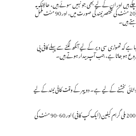
کے ہیں اور ان کے لیے بھی جو نہیں سوئے ہیں، حالانکہ یہ
ذہن میں رکھنا چاہیے کہ ہمیں ایک خاص وقت سے زیادہ نہیں سونا چاہیے (20 منٹ کی مختصر نیند کی صورت میں، اور 90 منٹ مکمل
ہتے ہیں۔
 ہے کہ تھوڑی سی دیر کے لیے آنکھ لگنے سے پہلے کافی پی
ہ توانائی بخشنے کے لیے ہے۔ دوپہر کے وقت کافی نیند کے لیے
میڈنِک اور اس کے ساتھیوں نے سنہ 2008 میں ایک مطالعہ کیا جس میں 200 ملی گرام کیفین (ایک کپ کافی) اور 60-90 منٹ کی