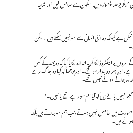
یا ای میلز پڑھنا چھوڑ دیں، سکون سے سانس لیں اور شاید
کے لیے دن کے وسط میں 15 منٹ تک سونا ناممکن ہے کیونکہ وہ اتنی آسانی سے سو نہیں سکتے ہیں۔ لیکن
ں۔
ر الیکٹروڈ لگا کر یہ اندازہ لگایا گیا کہ وہ نیند کے کس
ے، اور پھر وہ بیدار ہو گئے۔ اور پوچھا کہ کیا وہ جاگ رہے
جھ نہیں پاتے ہیں کہ آیا ہم سو رہے تھے یا نہیں۔ '
اس صورت میں حاصل نہیں ہوتے جب ہم سو جاتے ہیں بلکہ