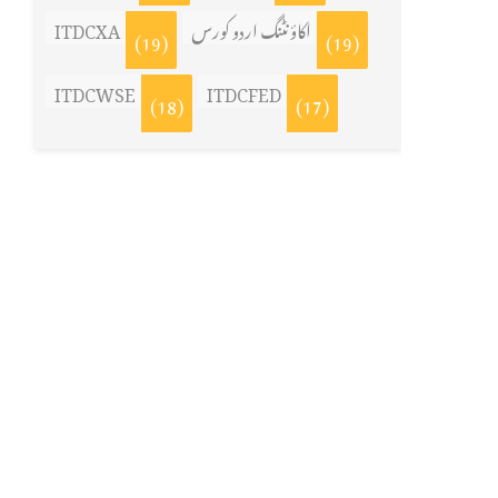
اکاؤنٹنگ اردو کورس
ITDCXA
(19)
(19)
ITDCWSE
ITDCFED
(18)
(17)