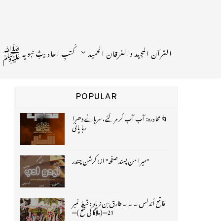
القرآن المجید والفرقان الحمید
کُتبِ احادیثِ نبویہ ﷺ
POPULAR
🌀 محاورہ: آب آب کر مر گئے، سرہانے دھرا
رہا پانی
"میرا من پسند صفحہ" از: کرشن چندر
فاتح اُندلس ۔ ۔ ۔ طارق بن زیاد : قسط نمبر
21═(ملاگا کی فتح )═