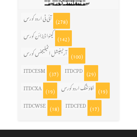
س̳̿͟͞ر̳̿͟͞ٹ̳̿͟͞ی̳̿͟͞ف̳̿͟͞ا̳̿͟͞ي̳̳̿ٔ̿͟͟͞͞ی̳̿͟͞ڈ̳̿͟͞ ̳̿͟͞ک̳̿͟͞و̳̿͟͞ر̳̿͟͞س̳̿͟͞ز̳̿͟͞
آئی ٹی اردو کورس
(278)
کینوا ڈیزائن کورس
(142)
آرٹیفیشل انٹیلیجنس کورس
(100)
ITDCESM
ITDCPD
(37)
(29)
اکاؤنٹنگ اردو کورس
ITDCXA
(19)
(19)
ITDCWSE
ITDCFED
(18)
(17)