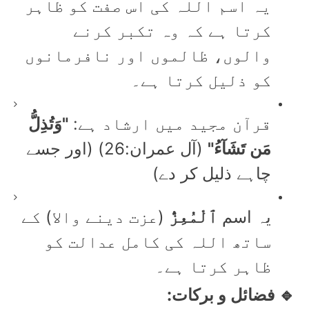
یہ اسم اللہ کی اس صفت کو ظاہر
کرتا ہے کہ وہ تکبر کرنے
والوں، ظالموں اور نافرمانوں
کو ذلیل کرتا ہے۔
قرآن مجید میں ارشاد ہے:
"وَتُذِلُّ
مَن تَشَآءُ"
(آل عمران:26) (اور جسے
چاہے ذلیل کر دے)
یہ اسم
ٱلْمُعِزُّ
(عزت دینے والا) کے
ساتھ اللہ کی کامل عدالت کو
ظاہر کرتا ہے۔
🔹 فضائل و برکات: