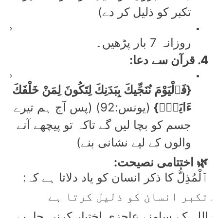
تکبر کو ذلیل کر دے)
روزانہ 7 بار پڑھیں۔
4. قرآن سے دعا:
{فَٱلْيَوْمَ نُنَجِّيكَ بِبَدَنِكَ لِتَكُونَ لِمَنْ خَلْفَكَ
ءَايَةًۭ}
(يونس:92) (پس آج ہم تیرے
جسم کو بچا لیں گے تاکہ تو پیچھے آنے
والوں کے لیے نشانی بنے)
🌿 اختتامی نصیحت:
ٱلْمُذِلُّ کا ذکر انسان کو یاد دلاتا ہے کہ:
تکبر انسان کو ذلیل کرتا ہے
اللہ کے سامنے عاجزی اختیار کرنی چاہیے