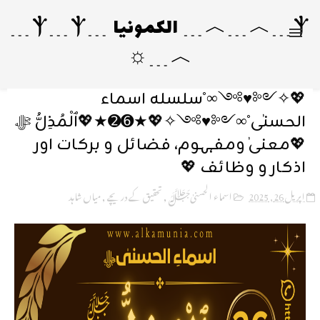
Ⲯ﹍︿﹍︿﹍ الکمونیا ﹍Ⲯ﹍Ⲯ﹍
︿﹍☼
💖✧༺♥༻∞˚سلسلہ اسماء
الحسنٰی˚∞༺♥༻✧💖★➏➋★💖ٱلْمُذِلُّ ﷻ
💖معنیٰ ومفہوم، فضائل و برکات اور
اذکار و وظائف 💖
اپریل 26, 2025
اسماء الحسنیٰﷻ
,
تحقیق کے دریچے
,
میاں شاہد