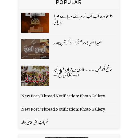
POPULAR
🌀 محاورہ: آب آب کر مر گئے، سرہانے دھرا
رہا پانی
"میرا من پسند صفحہ" از: کرشن چندر
فاتح اُندلس ۔ ۔ ۔ طارق بن زیاد : قسط نمبر
21═(ملاگا کی فتح )═
New Post/Thread Notification: Photo Gallery
New Post/Thread Notification: Photo Gallery
خطباتِ فقیر پہلی جلد