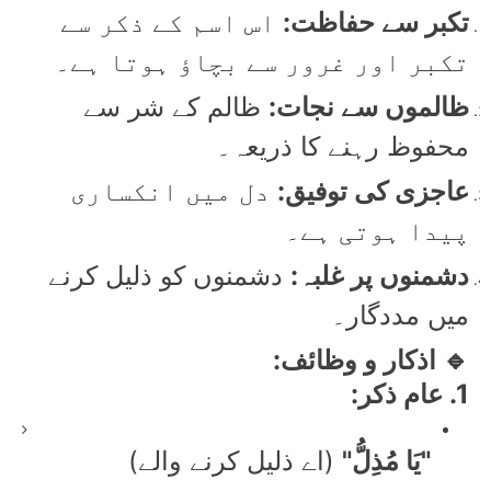
تکبر سے حفاظت:
اس اسم کے ذکر سے
تکبر اور غرور سے بچاؤ ہوتا ہے۔
ظالموں سے نجات:
ظالم کے شر سے
محفوظ رہنے کا ذریعہ۔
عاجزی کی توفیق:
دل میں انکساری
پیدا ہوتی ہے۔
دشمنوں پر غلبہ:
دشمنوں کو ذلیل کرنے
میں مددگار۔
🔹 اذکار و وظائف:
1. عام ذکر:
"يَا مُذِلُّ"
(اے ذلیل کرنے والے)