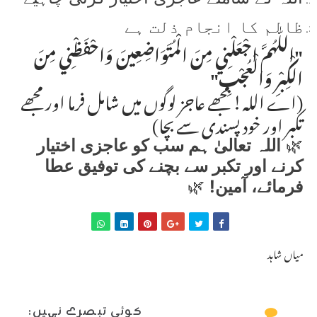
ظالم کا انجام ذلت ہے
"اللّٰهُمَّ اجْعَلْنِي مِنَ الْمُتَوَاضِعِينَ وَاحْفَظْنِي مِنَ
الْكِبْرِ وَالْعُجْبِ"
(اے اللہ! مجھے عاجز لوگوں میں شامل فرما اور مجھے
تکبر اور خود پسندی سے بچا)
🌿
اللہ تعالیٰ ہم سب کو عاجزی اختیار
کرنے اور تکبر سے بچنے کی توفیق عطا
فرمائے، آمین!
🌿
میاں شاہد
کوئی تبصرے نہیں: