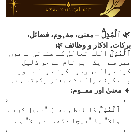
🌿 ٱلْمُذِلُّ – معنیٰ، مفہوم، فضائل،
برکات، اذکار و وظائف 🌿
ٱلْمُذِلُّ
اللہ تعالیٰ کے صفاتی ناموں
میں سے ایک اہم نام ہے جو ذلیل
کرنے والے، رسوا کرنے والے اور
پست کرنے والے کے معنی رکھتا ہے۔
🔹 معنیٰ اور مفہوم:
ٱلْمُذِلُّ
کا لفظی معنیٰ "ذلیل کرنے
والا" یا "نیچا دکھانے والا" ہے۔