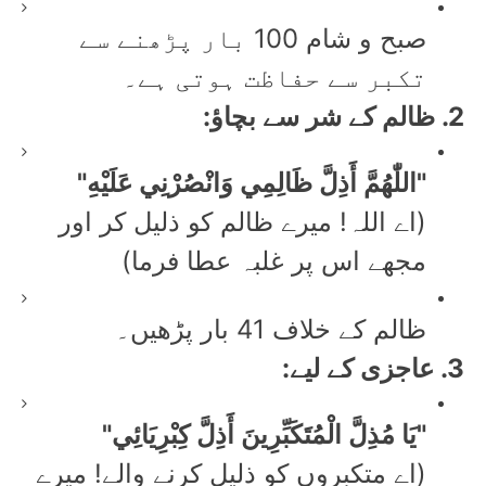
صبح و شام 100 بار پڑھنے سے
تکبر سے حفاظت ہوتی ہے۔
2. ظالم کے شر سے بچاؤ:
"اللّٰهُمَّ أَذِلَّ ظَالِمِي وَانْصُرْنِي عَلَيْهِ"
(اے اللہ! میرے ظالم کو ذلیل کر اور
مجھے اس پر غلبہ عطا فرما)
ظالم کے خلاف 41 بار پڑھیں۔
3. عاجزی کے لیے:
"يَا مُذِلَّ الْمُتَكَبِّرِينَ أَذِلَّ كِبْرِيَائِي"
(اے متکبروں کو ذلیل کرنے والے! میرے