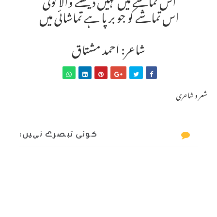
اس تماشے کو جو برپا ہے تماشائی میں
شاعر: احمد مشتاق
شعر و شاعری
کوئی تبصرے نہیں: