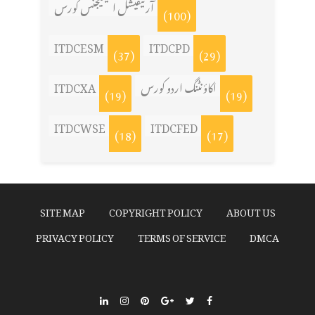
آرٹیفیشل انٹیلیجنس کورس
(100)
ITDCESM
ITDCPD
(37)
(29)
اکاؤنٹنگ اردو کورس
ITDCXA
(19)
(19)
ITDCWSE
ITDCFED
(18)
(17)
SITE MAP
COPYRIGHT POLICY
ABOUT US
PRIVACY POLICY
TERMS OF SERVICE
DMCA