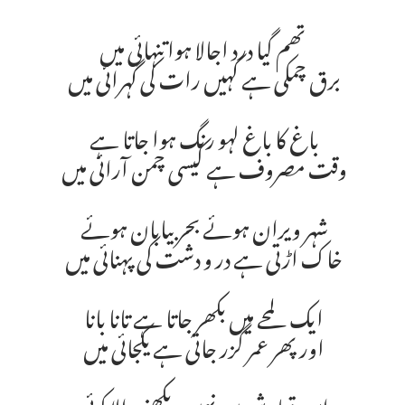
تھم گیا درد اجالا ہوا تنہائی میں
برق چمکی ہے کہیں رات کی گہرائی میں
باغ کا باغ لہو رنگ ہوا جاتا ہے
وقت مصروف ہے کیسی چمن آرائی میں
شہر ویران ہوئے بحر بیابان ہوئے
خاک اڑتی ہے در و دشت کی پہنائی میں
ایک لمحے میں بکھر جاتا ہے تانا بانا
اور پھر عمر گزر جاتی ہے یکجائی میں
اس تماشے میں نہیں دیکھنے والا کوئی