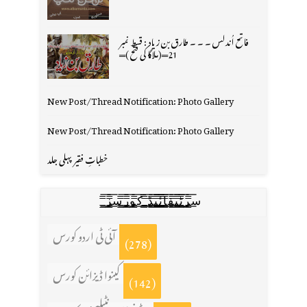
فاتح اُندلس ۔ ۔ ۔ طارق بن زیاد : قسط نمبر
21═(ملاگا کی فتح )═
New Post/Thread Notification: Photo Gallery
New Post/Thread Notification: Photo Gallery
خطباتِ فقیر پہلی جلد
س̳̿͟͞ر̳̿͟͞ٹ̳̿͟͞ی̳̿͟͞ف̳̿͟͞ا̳̿͟͞ي̳̳̿ٔ̿͟͟͞͞ی̳̿͟͞ڈ̳̿͟͞ ̳̿͟͞ک̳̿͟͞و̳̿͟͞ر̳̿͟͞س̳̿͟͞ز̳̿͟͞
آئی ٹی اردو کورس
(278)
کینوا ڈیزائن کورس
(142)