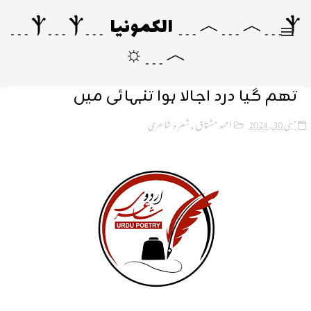
Ⲯ﹍︿﹍︿﹍ الکمونیا ﹍Ⲯ﹍Ⲯ﹍
︿﹍☼
تھم گیا درد اجالا ہوا تنہائی میں
مئی 30, 2024
احمد مشتاق
,
شعر و شاعری