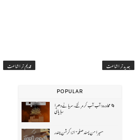
جدید تر اشاعت
قدیم تر اشاعت
POPULAR
🌀 محاورہ: آب آب کر مر گئے، سرہانے دھرا
رہا پانی
"میرا من پسند صفحہ" از: کرشن چندر