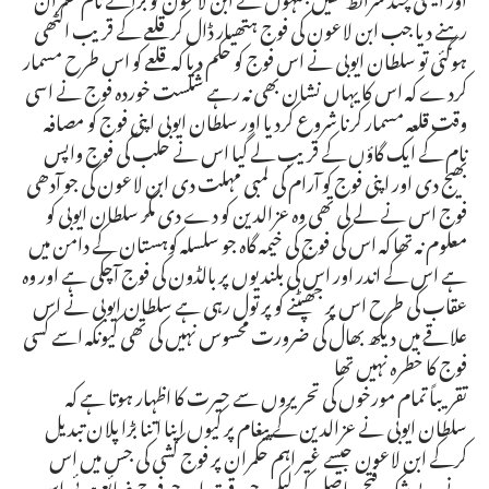
رہنے دیا جب ابن لاعون کی فوج ہتھیار ڈال کر قلعے کے قریب اکٹھی
ہوگئی تو سلطان ایوبی نے اس فوج کو حکم دیا کہ قلعے کو اس طرح مسمار
کردے کہ اس کا یہاں نشان بھی نہ رہے شکست خوردہ فوج نے اسی
وقت قلعہ مسمار کرنا شروع کردیا اور سلطان ایوبی اپنی فوج کو مصافہ
نام کے ایک گاؤں کے قریب لے گیا اس نے حلب کی فوج واپس
بھیج دی اور اپنی فوج کو آرام کی لمبی مہلت دی ابن لاعون کی جو آدھی
فوج اس نے لے لی تھی وہ عزالدین کو دے دی مگر سلطان ایوبی کو
معلوم نہ تھا کہ اس کی فوج کی خیمہ گاہ جو سلسلہ کوہستان کے دامن میں
ہے اس کے اندر اور اس کی بلندیوں پر بالڈون کی فوج آچکی ہے اور وہ
عقاب کی طرح اس پر جھپٹنے کو پر تول رہی ہے سلطان ایوبی نے اس
علاقے میں دیکھ بھال کی ضرورت محسوس نہیں کی تھی کیونکہ اسے کسی
فوج کا خطرہ نہیں تھا
تقریباً تمام مورخوں کی تحریروں سے حیرت کا اظہار ہوتا ہے کہ
سلطان ایوبی نے عزالدین کے پیغام پر کیوں اپنا اتنا بڑا پلان تبدیل
کرکے ابن لاعون جیسے غیر اہم حکمران پر فوج کشی کی جس میں اس
نے بے شک فتح حاصل کی لیکن جو وقت اور جو فوج ضائع ہوئی اس