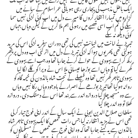
ایک باطل مذہب کی پجاری رہی ہو باقی عمر اسلام کے سائے میں
گزارو میں تمہارا انتظار کروں گا میرے دل میں اب کوئی لڑکی نہیں سما
سکے گی تم اب اسی قصبے میں رہو گی ہم ملا کریں گے لیکن وہاں جہاں
کوئی دیکھ نہ سکے
تبریز نے امانت میں خیانت نہیں کی تھی دوران سفریہ لڑکی اس کی مرید
ہوگئی تھی پھر یوں ہوا کہ لڑکی تبریز کے دل میں اتر گئی اب وہ دل پر پتھر
رکھ کر اسے یہودی کے حوالے کرنے جارہا تھا وہ جب اسے یہودی کے
گھر لے گیا تو وہاں اسے بوڑھا عیسائی ملا اس نے ویرا کو گلے لگا لیا
یہودی تاجر گھر نہیں تھا وہ فیصلے کے تحت شاہ بالڈون کی خیمہ گاہ کو
روانہ ہوگیا تھا تبریز بوڑھے کے اصرار کے باوجود وہاں رکا نہیں وہاں
سے وہ مسجد چلا گیا دروازہ اندر سے بند تھا اس نے دستک دی، دروازہ
کھلا تو وہ اندر چلا گیا
سلطان صلاح الدین ایوبی نے ایک سال کے اندر اپنی فوج تیار کرلی
تھی اس نے مزید انتظار نہ کیا جس رات حمص کا ایک یہودی تاجر شاہ
بالڈون سے یہ کہنے جارہا تھا کہ وہ اپنی فوج سے حمص کے مسلمانوں کو
تباہ وبرباد کردے اس رات سلطان ایوبی کی فوج قاہرہ سے نکل گئی