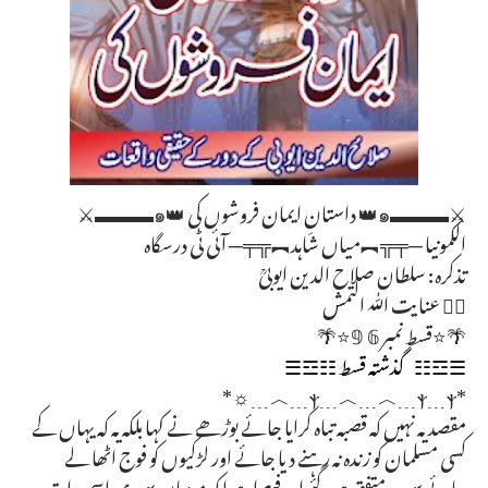
⚔️▬▬▬๑👑 داستانِ ایمان فروشوں کی 👑๑▬▬▬⚔️
الکمونیا ─╤╦︻میاں شاہد︻╦╤─ آئی ٹی درسگاہ
تذکرہ: سلطان صلاح الدین ایوبیؒ
✍🏻 عنایت اللّٰہ التمش
🌴⭐قسط نمبر 𝟞 𝟡⭐🌴
☰☲☷ گذشتہ قسط ☷☲☰
*ⲯ﹍︿﹍︿﹍ⲯ﹍ⲯ﹍︿﹍☼*
مقصد یہ نہیں کہ قصبہ تباہ کرایا جائے بوڑھے نے کہا بلکہ یہ کہ یہاں کے
کسی مسلمان کو زندہ نہ رہنے دیا جائے اور لڑکیوں کو فوج اٹھا لے
جائے سب متفق ہوگئے اور فیصلہ ہوا کہ میزبان یہودی اسی رات