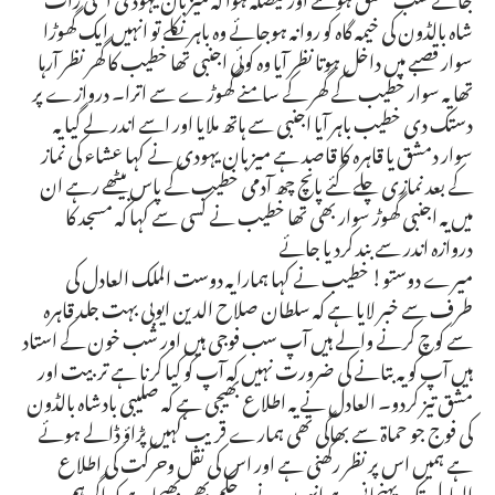
شاہ بالڈون کی خیمہ گاہ کو روانہ ہوجائے وہ باہر نکلے تو انہیں ایک گھوڑا
سوار قصبے میں داخل ہوتا نظر آیا وہ کوئی اجنبی تھا خطیب کا گھر نظر آرہا
تھا یہ سوار خطیب کے گھر کے سامنے گھوڑے سے اترا۔ دروازے پر
دستک دی خطیب باہر آیا اجنبی سے ہاتھ ملایا اور اسے اندر لے گیا یہ
سوار دمشق یا قاہرہ کا قاصد ہے میزبان یہودی نے کہا عشاء کی نماز
کے بعد نمازی چلے گئے پانچ چھ آدمی خطیب کے پاس بیٹھے رہے ان
میں یہ اجنبی گھوڑ سوار بھی تھا خطیب نے کسی سے کہا کہ مسجد کا
دروازہ اندر سے بند کردیا جائے
میرے دوستو! خطیب نے کہا ہمارا یہ دوست الملک العادل کی
طرف سے خبر لایا ہے کہ سلطان صلاح الدین ایوبی بہت جلد قاہرہ
سے کوچ کرنے والے ہیں آپ سب فوجی ہیں اور شب خون کے استاد
ہیں آپ کو یہ بتانے کی ضرورت نہیں کہ آپ کو کیا کرنا ہے تربیت اور
مشق تیز کردو۔ العادل نے یہ اطلاع بھیجی ہے کہ صلیبی بادشاہ بالڈون
کی فوج جو حماة سے بھاگی تھی ہمارے قریب کہیں پڑاؤ ڈالے ہوئے
ہے ہمیں اس پر نظر رکھنی ہے اور اس کی نقل وحرکت کی اطلاع
العادل تک پہنچانی ہے انہوں نے یہ حکم بھی بھیجا ہے کہ اگر ہم