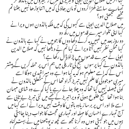
تمہارے سامنے کھڑا کردوں تو مان جاؤ گی کہ میں اتنا بوڑھا نہیں جتنا تم
مجھے سمجھتی ہو؟
میں صلاح الدین ایوبی سے کہوں گی کہ میں ملکہ بالڈون ہوں ویرا نے
کہا اپنی تلوار میرے قدموں میں رکھ دو
دو روز بعد میں تمہیں یہ کرکے دکھا دوں گا جو میں نے کہا ہے بالڈون نے
کہا ممکن نظر نہیں آتا ویرا نے کہا تم نے دیکھا نہیں کہ صلاح الدین
ایوبی نے میرے قدموں میں پڑاؤ ڈال رکھا ہے؟
بالڈون نے کہا پرسوں صبح کی تاریکی میں ہم اس پر حملہ کریں گے پیشتر
اس کے کہ اسے معلوم ہو کہ یہ کیا ہوا ہے وہ میرا قیدی ہوگا اسے
میری موجودگی کا علم نہیں تبریز آزاد تھا اس کے متعلق بالڈون نے
کوئی فیصلہ نہیں کیا تھا کہ وہ چلا جائے رہے یا کیا کرے وہ شاہی مہمان
بنا ہوا تھا صبح طلوع ہوئی تو ویرا تبریز کے خیمے میں گئی تبریز بے تابی سے
اسے ملا اور اس پر برسا زیادہ باتوں کا وقت نہیں ویرا نے اسے کہا میں
آج تمہارے احسان کا صلہ اور تمہاری محبت کا جواب دینا چاہتی
ہوں میں جو کہتی ہوں وہ کرنا مجھ سے کچھ نہ پوچھنا میں نے بہت گناہ
کیے ہیں تمہارا حمص تباہ ہوچکا ہے وہاں نہ جانا وہاں کھنڈر ہوں گے اور