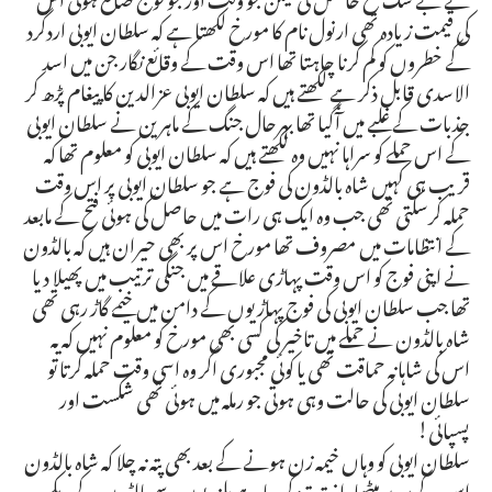
کی قیمت زیادہ تھی ارنول نام کا مورخ لکھتا ہے کہ سلطان ایوبی اردگرد
کے خطروں کو کم کرنا چاہتا تھا اس وقت کے وقائع نگار جن میں اسد
الاسدی قابل ذکر ہے لکھتے ہیں کہ سلطان ایوبی عزالدین کا پیغام پڑھ کر
جذبات کے غلبے میں آگیا تھا بہرحال جنگ کے ماہرین نے سلطان ایوبی
کے اس حملے کو سراہا نہیں وہ لکھتے ہیں کہ سلطان ایوبی کو معلوم تھا کہ
قریب ہی کہیں شاہ بالڈون کی فوج ہے جو سلطان ایوبی پر اس وقت
حملہ کرسکتی تھی جب وہ ایک ہی رات میں حاصل کی ہوئی فتح کے مابعد
کے انتظامات میں مصروف تھا مورخ اس پر بھی حیران ہیں کہ بالڈون
نے اپنی فوج کو اس وقت پہاڑی علاقے میں جنگی ترتیب میں پھیلا دیا
تھا جب سلطان ایوبی کی فوج پہاڑیوں کے دامن میں خیمے گاڑ رہی تھی
شاہ بالڈون نے حملے میں تاخیر کی کسی بھی مورخ کو معلوم نہیں کہ یہ
اس کی شاہانہ حماقت تھی یا کوئی مجبوری اگر وہ اسی وقت حملہ کرتا تو
سلطان ایوبی کی حالت وہی ہوتی جو رملہ میں ہوئی تھی شکست اور
پسپائی!
سلطان ایوبی کو وہاں خیمہ زن ہونے کے بعد بھی پتہ نہ چلا کہ شاہ بالڈون
اس کے سر پر بیٹھا دانت تیز کر رہا ہے بلندیوں سے بالڈون کے دیکھ