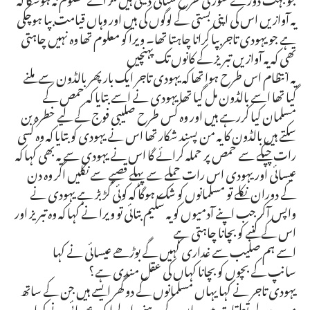
یہ آوازیں اس کی اپنی بستی کے لوگوں کی ہیں اور وہاں قیامت بپا ہوچکی
ہے جو یہودی تاجر بپا کرانا چاہتا تھا۔ ویرا کو معلوم تھا وہ نہیں چاہتی
تھی کہ یہ آوازیں تبریز کے کانوں تک پہنچیں
یہ انتظام اس طرح ہوا تھا کہ یہودی تاجر ایک بار پھر بالڈون سے ملنے
گیا تھا اسے بالڈون مل گیا تھا یہودی نے اسے بتایا کہ حمص کے
مسلمان کیا کررہے ہیں اور وہ کس طرح صلیبی فوج کے لیے خطرہ بن
سکتے ہیں بالڈون کا یہ من پسند شکار تھا اس نے یہودی کو بتایا کہ وہ کسی
رات چپکے سے حمص پر حملہ کرائے گا اس نے یہودی سے یہ بھی کہا کہ
عیسائی اور یہودی اس رات حملے سے پہلے قصبے سے نکلیں اگر وہ دن
کے دوران نکلے تو مسلمانوں کو شک ہوگا کہ کوئی گڑبڑ ہے یہودی نے
واپس آکر جب اپنے آدمیوں کو یہ سکیم بتائی تو ویرا نے کہا کہ وہ تبریز اور
اس کے کنبے کو بچانا چاہتی ہے
اسے ہم صلیب سے غداری کہیں گے بوڑھے عیسائی نے کہا
سانپ کے بچوں کو بچانا کہاں کی عقل مندی ہے؟
یہودی تاجر نے کہا یہاں مسلمانوں کے دو گھر ایسے ہیں جن کے ساتھ
میرے دلی تعلقات ہیں وہاں کے رہنے والے ایک عیسائی نے کہا