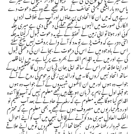
پاس دو بار ایلچی قیمتی تحائف کے ساتھ بھیجے تھے وہ مجھے دعوت دے
رہے ہیں کہ میں ان کا اتحادی بن جاؤں اور آپ کے خلاف لڑوں
انکار کی صورت میں انہوں نے مجھے حملے کی دھمکی دی ہے میری جگہ
کوئی اور ہوتا تو اپنی زمین کے تحفظ کے لیے یہ دعوت قبول کرلیتا یہ جگہ
اتنی دور ہے کہ وقت پڑے تو مدد کو آنے والے بروقت نہیں پہنچ سکتے
اس کے باوجود میں نے اس کی دعوت کے بجائے ان کی دھمکی قبول
کی ہے اور میں نے یہ اقدام اللہ کے بھروسے پر کیا ہے۔ میں اپنا قلعہ
اور اپنا علاقہ اور اس کے ساتھ اپنی جان قربان کردوں گا صلیبیوں کے
ساتھ اتحاد نہیں کروں گا۔ میں نورالدین زنگی مرحوم کی روح کے آگے
جواب دہ ہوں اور میں ان لاکھوں شہیدوں کے آگے جواب دہ ہوں
جو قبلہ اول کے نام پر قربان ہوچکے ہیں مجھے معلوم نہیں کہ آپ کا آئندہ
اقدام کیا ہوگا مجھے یہ معلوم ہے کہ رملہ کے حادثے کے بعد آپ تنظیم نو
اور دیگر تیاریوں میں مصروف ہوں گے مجھے یہ بھی معلوم ہے کہ محترم
الملک العادل میری مدد کو آنے کے قابل نہیں میں آپ کو اپنے احوال
سے خبردار رکھنا ضروری سمجھتا تھا اگر آپ حکم دیں تو میں اپنے علاقے
اور قاراحصار سے دستبردار ہوکر اپنی فوج آپ کے پاس لے آؤں