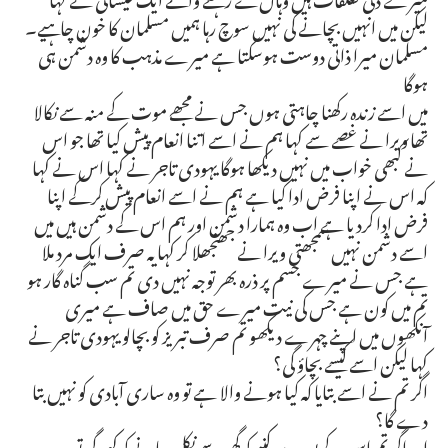
لیکن میں انہیں بچانے کی نہیں سوچ رہا ہمیں مسلمان کا خون چاہیے۔
مسلمان میرا ذاتی دوست ہوسکتا ہے میرے مذہب کا وہ دشمن ہی
ہوگا
میں اسے زندہ رکھنا چاہتی ہوں جس نے مجھے موت کے منہ سے نکالا
تھا ویرا نے غصے سے کہا ہم نے اسے اتنا انعام پیش کیا تھا جو اس
نے کبھی خواب میں نہیں دیکھا ہوگا یہودی تاجر نے کہا اس نے کہا
کہ اس نے اپنا فرض ادا کیا ہے ہم نے اسے انعام پیش کرکے اپنا
فرض ادا کردیا ہے اب وہ ہمارا دشمن اور ہم اس کے دشمن ہیں میں
اسے دشمن نہیں سمجھتی ویرا نے جھنجھلا کر کہا یہ صرف ایک مرد ملا
ہے جس نے میرے جسم پر ذرہ بھر توجہ نہیں دی تم سب گناہ گار ہو
تم میں کون ہے جس کی نیت میرے حق میں صاف ہے میری
آنکھوں میں اپنے چہرے دیکھو تم صرف تبریز کو بچالو یہودی تاجر نے
کہا لیکن اسے کیسے بچاؤ گی؟
اگر تم نے اسے بتایا کہ کیا ہونے والا ہے تو وہ ساری آبادی کو نہیں بتا
دے گا؟
اور اگر تم اس کے پورے کنبے کو گھر سے نکل جانے کو کہو گی تو وہ وجہ