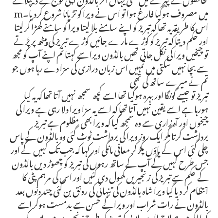
میں مصروف ہوگیا فارغ ہوا تو اس نے ویرا کو تڑپانا شروع کردیا۔m
اس کا طریقہ یہ تھا کہ تبریز کو اپنے سامنے بلا لیتا ویرا کو سامنے کھڑا کر لیتا
اور حکم دیتا کہ تبریز کو کوڑے مارے جائیں کوڑے تبریز کی پیٹھ پر پڑتے
تو چیخیں ویرا کی نکل جاتی تھیں بالڈون ویرا سے کہتا تم اپنے آپ کو مجھ
سے بچا نہیں سکتی میں تمہیں اس زبان درازی کی سزا دے رہا ہوں جو
تم نے میرے ساتھ کی تھی
تبریز تو جیسے گونگا اور بہرہ ہوگیا تھا اسے کچھ سمجھ نہیں آتا تھا کہ یہ کیا
ہورہا ہے اسے یقین نہیں آتا تھا کہ اسے یہ سزا ویرا دلا رہی ہے ویرا کی
چیخوں اور آہ زاری سے وہ سمجھ گیا کہ ویرا بھی مظلوم ہے تبریز
برداشت کرتا مگر ایک روز ویرا کی برداشت ٹوٹ گئی وہ بالڈون کے پاس
چلی گئی اس کے پاؤں پکڑ کر معافی مانگی اور کہا کہ جب تک کہیں گے اور
جس طرح کہیں گے آپ کے ساتھ رہوں گی تبریز کو چھوڑ دیں بالڈون
کے حکم سے تبریز کی زنجیریں کھول دی گئیں اور اس کی مرہم پٹی کا
انتظام کر دیا گیا ویرا شاہ بالڈون کی تنہائی کی رونق بن گئی چند دنوں بعد
بالڈون نے رات شراب اور ویرا کے حسن سے بدمست ہوکر اسے
کہا اگر میں صلاح الدین ایوبی کو تبریز کی طرح زنجیروں میں باندھ کر