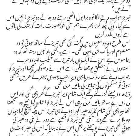
آئے ہیں؟
تبریز جواب دینے لگا تو ویرا بول اٹھی رہنے دو جانے دو تبریز! ہمیں اس
سے کیا، کوئی کچھ کرتا پھرے ہم اتنی خوبصورت رات کو جنگ کی باتوں
سے کیوں مکدر کریں
اس طرح وہ دو حصوں میں کٹ گئی تھی تبریز کے ساتھ ہوتی تو وہ
معصوم اور پاک لڑکی ہوتی تھی۔ اسے یہ بھی یاد نہیں رہتا تھا کہ وہ
جاسوس ہے اس نے ایک ہی بار تبریز سے خطیب اور دوسرے
استادوں کے متعلق پوچھا لیکن اسے اس نے دھوکہ سمجھا اور تبریز کو
جواب دینے سے روک دیا یہی ویرا جب یہودی تاجر کے گھر میں بیٹھی
ہوتی تو مسلمانوں کی تباہی کی باتیں کرتی تھی
ڈیڑھ دو مہینے گزر گئے تھے ایک شام ویرا تبریز کے گھر چلی گئی اور اس
کی ماں کے ساتھ باتیں کرتی رہی اس نے تبریز کو اشارہ کیا جسے وہ سمجھتا
تھا وہ چلی گئی شام کا اندھیرا گہرا ہوتے ہی تبریز اس جگہ پہنچ گیا جہاں
وہ ملا کرتے تھے ویرا آگئی تھی تبریز کو قصبے سے دور لے گئی وہ گھبرائی
ہوئی تھی تبریز کے پوچھنے پر بھی اس نے نہ بتایا کہ اس کی گھبراہٹ کی
وجہ کیا ہے۔ انہیں آوازیں سنائی دیں کوئی ویرا کو پکار رہا تھا۔ تبریز نے