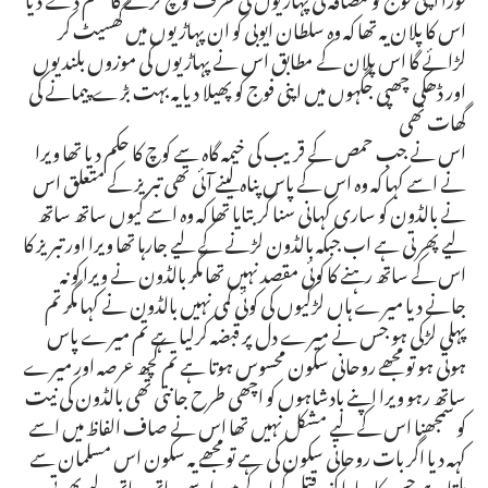
اس کا پلان یہ تھا کہ وہ سلطان ایوبی کو ان پہاڑیوں میں گھسیٹ کر
لڑائے گا اس پلان کے مطابق اس نے پہاڑیوں کی موزوں بلندیوں
اور ڈھکی چھپی جگہوں میں اپنی فوج کو پھیلا دیا یہ بہت بڑے پیمانے کی
گھات تھی
اس نے جب حمص کے قریب کی خیمہ گاہ سے کوچ کا حکم دیا تھا ویرا
نے اسے کہا کہ وہ اس کے پاس پناہ لینے آئی تھی تبریز کے متعلق اس
نے بالڈون کو ساری کہانی سنا کر بتایا تھا کہ وہ اسے کیوں ساتھ ساتھ
لیے پھرتی ہے اب جبکہ بالڈون لڑنے کے لیے جارہا تھا ویرا اور تبریز کا
اس کے ساتھ رہنے کا کوئی مقصد نہیں تھا مگر بالڈون نے ویرا کو نہ
جانے دیا میرے ہاں لڑکیوں کی کوئی کمی نہیں بالڈون نے کہا مگر تم
پہلی لڑکی ہو جس نے میرے دل پر قبضہ کرلیا ہے تم میرے پاس
ہوتی ہو تو مجھے روحانی سکون محسوس ہوتا ہے تم کچھ عرصہ اور میرے
ساتھ رہو ویرا اپنے بادشاہوں کو اچھی طرح جانتی تھی بالڈون کی نیت
کو سمجھنا اس کے لیے مشکل نہیں تھا اس نے صاف الفاظ میں اسے
کہہ دیا اگر بات روحانی سکون کی ہے تو مجھے یہ سکون اس مسلمان سے
ملتا ہے جس کا سارا کنبہ قتل کرا کے میں اسے ساتھ ساتھ لیے پھرتی