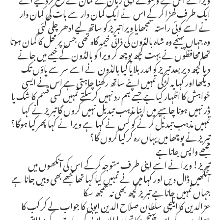
ایک طرف کھڑا کرکے اس نے ایک کمان دار سے بات کی کمان دار
نے اسے کوئی راستہ سمجھایا ویرا تبریز کو ساتھ لیے ادھر چلی گئی
وہ جہاں پہنچے وہ شاہ بالڈون کی ذاتی خیمہ گاہ تھی جس پر محل کا گمان ہوتا
تھا محافظوں نے بہت کچھ پوچھ کر ویرا کو بالڈون کے خیمے میں جانے
دیا کچھ دیر بعد تبریز کو اندر بلایا گیا بالڈون نے اسے سر سے پاؤں تک
دیکھا اور کہا یہ لڑکی تمہیں اپنے ساتھ رکھنا چاہتی ہے اس نے ایسی
خواہش کا اظہار کیا ہے جسے ہم رد نہیں کرسکتے تمہیں کسی قسم کا شک یا
ڈر نہیں ہونا چاہیے میں اپنا مذہب تبدیل نہیں کروں گا تبریز نے کہا
تمہیں مذہب تبدیل کرنے کو کس نے کہا ہے ویرا نے کہا پھر کیا ہوگا؟
تبریز نے پوچھا میں یہاں رہ کر کیا کروں گا؟
مجھے واپس جانا ہے
تبریز! ویرا نے اسے اپنی طرف متوجہ کرکے اس کی آنکھوں میں
آنکھیں ڈال دیں اور کہا میں نے تمہیں کیا کہا تھا مجھے بھی وہیں جانا ہے
جہاں تمہیں جانا ہے تبریز کچھ بھی نہ سمجھ سکا
عزالدین کا ایلچی سلطان صلاح الدین ایوبی کا جواب لے کر کب کا
عزالدین کے پاس پہنچ چکا تھا سلطان ایوبی کی ہدایت کے مطابق