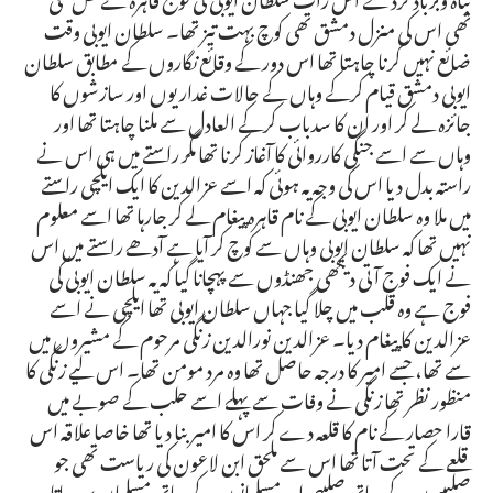
تھی اس کی منزل دمشق تھی کوچ بہت تیز تھا۔ سلطان ایوبی وقت
ضائع نہیں کرنا چاہتا تھا اس دور کے وقائع نگاروں کے مطابق سلطان
ایوبی دمشق قیام کرکے وہاں کے حالات غداریوں اور سازشوں کا
جائزہ لے کر اور ان کا سدباب کرکے العادل سے ملنا چاہتا تھا اور
وہاں سے اسے جنگی کارروائی کا آغاز کرنا تھا مگر راستے میں ہی اس نے
راستہ بدل دیا اس کی وجہ یہ ہوئی کہ اسے عزالدین کا ایک ایلچی راستے
میں ملا وہ سلطان ایوبی کے نام قاہرہ پیغام لے کر جارہا تھا اسے معلوم
نہیں تھا کہ سلطان ایوبی وہاں سے کوچ کر آیا ہے آدھے راستے میں اس
نے ایک فوج آتی دیکھی جھنڈوں سے پہچانا گیا کہ یہ سلطان ایوبی کی
فوج ہے وہ قلب میں چلا گیا جہاں سلطان ایوبی تھا ایلچی نے اسے
عزالدین کا پیغام دیا۔ عزالدین نورالدین زنگی مرحوم کے مشیروں میں
سے تھا، جسے امیر کا درجہ حاصل تھا وہ مرد مومن تھا۔ اس لیے زنگی کا
منظور نظر تھا زنگی نے وفات سے پہلے اسے حلب کے صوبے میں
قارا حصار کے نام کا قلعہ دے کر اس کا امیر بنا دیا تھا خاصا علاقہ اس
قلعے کے تحت آتا تھا اس سے ملحق ابن لاعون کی ریاست تھی جو
صلیبیوں کے ساتھ صلیبی اور مسلمانوں کے ساتھ مسلمان بن جاتا