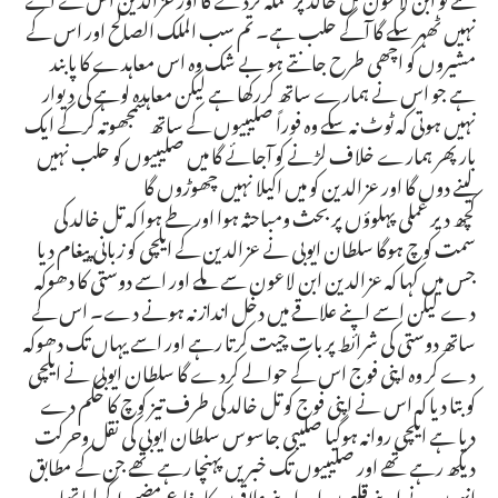
نہیں ٹھہر سکے گا آگے حلب ہے۔ تم سب الملک الصالح اور اس کے
مشیروں کو اچھی طرح جانتے ہو بے شک وہ اس معاہدے کا پابند
ہے جو اس نے ہمارے ساتھ کررکھا ہے لیکن معاہدہ لوہے کی دیوار
نہیں ہوتی کہ ٹوٹ نہ سکے وہ فوراً صلیبیوں کے ساتھ سمجھوتہ کرکے ایک
بار پھر ہمارے خلاف لڑنے کو آجائے گا میں صلیبیوں کو حلب نہیں
لینے دوں گا اور عزالدین کو میں اکیلا نہیں چھوڑوں گا
کچھ دیر عملی پہلوؤں پر بحث ومباحثہ ہوا اور طے ہوا کہ تل خالد کی
سمت کوچ ہوگا سلطان ایوبی نے عزالدین کے ایلچی کو زبانی پیغام دیا
جس میں کہا کہ عزالدین ابن لاعون سے ملے اور اسے دوستی کا دھوکہ
دے لیکن اسے اپنے علاقے میں دخل انداز نہ ہونے دے۔ اس کے
ساتھ دوستی کی شرائط پر بات چیت کرتا رہے اور اسے یہاں تک دھوکہ
دے کر وہ اپنی فوج اس کے حوالے کردے گا سلطان ایوبی نے ایلچی
کو بتا دیا کہ اس نے اپنی فوج کو تل خالد کی طرف تیز کوچ کا حکم دے
دیا ہے ایلچی روانہ ہوگیا صلیبی جاسوس سلطان ایوبی کی نقل وحرکت
دیکھ رہے تھے اور صلیبیوں تک خبریں پہنچا رہے تھے جن کے مطابق
انہوں نے اپنے قلعوں اور اپنے علاقوں کا دفاع مضبوط کرلیا تھا وہ