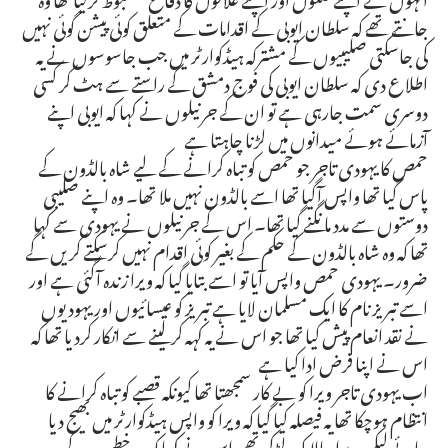
جانتے تھے کہ سلطان ایوبی کے اقدامات کے متعلق کوئی پیشن گوئی نہیں
کی جاسکتی صلیبیوں کے مشترکہ ہیڈکوارٹر میں جب جاسوسوں نے یہ
اطلاع دی کہ سلطان ایوبی کی فوج دمشق کے راستے سے ہٹ کر کسی
دوسری سمت جارہی ہے تو ان کے جرنیلوں نے کہا کہ ایوبی اپنے
آزمائے ہوئے میدانوں میں لڑنا چاہتا ہے
حمص کا یہودی تاجر جو حمص کو تباہ کرانے کے لیے شاہ بالڈون کے
پاس گیا تھا واپس آگیا تھا اسے بالڈون نہیں ملا تھا۔ وہ اپنے صلیبی
دوستوں سے مدد مانگنے گیا تھا۔ اس کے جرنیلوں نے یہودی سے کہا
تھا کہ وہ شاہ بالڈون کے حکم کے بغیر کوئی اقدام نہیں کرسکتے کریں گے
ضرور۔ یہودی حمص واپس آیا تو اسے بتایا گیا کہ ویرا زندہ آگئی ہے اور
اسے تبریز نام کا ایک مسلمان لایا ہے تبریز کو عیسائیوں اور یہودیوں
نے نقد انعام پیش کیا تھا جو اس نے یہ کہہ کر لینے سے انکار کردیا تھا کہ
اس نے اپنا فرض ادا کیا ہے
اب یہودی تاجر ویرا کو بے کار سمجھتا تھا کیونکہ قصبے کو تباہ کرانے کا
انتظام ہوچکا تھا یہ فیصلہ کیا گیا کہ ویرا کو واپس ہیڈکوارٹر میں بھیج دیا
جائے لیکن ویرا چالاک لڑکی تھی اس نے کہا کہ وہ خطیب کے