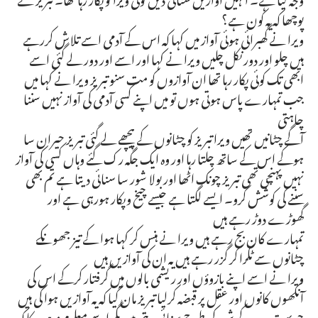
پوچھا کہ یہ کون ہے؟
ویرا نے گھبرائی ہوئی آواز میں کہا کہ اس کے آدمی اسے تلاش کررہے
ہیں چلو اور دور نکل چلیں ویرا نے کہا اور اسے اور دور لے گئی اسے
ابھی تک کوئی پکار رہا تھا ان آوازوں کو مت سنو تبریز ویرا نے کہا میں
جب تمہارے پاس ہوتی ہوں تو میں اپنے کسی آدمی کی آواز نہیں سننا
چاہتی
آگے چٹانیں تھیں ویرا تبریز کو چٹانوں کے پیچھے لے گئی تبریز حیران سا
ہوکے اس کے ساتھ چلتا رہا اور وہ ایک جگہ رک گئے وہاں کسی کی آواز
نہیں پہنچی تھی تبریز چونک اٹھا اور بولا شور سا سنائی دیتا ہے تم بھی
سننے کی کوشش کرو۔ ایسے لگتا ہے جیسے چیخ وپکار ہورہی ہے اور
گھوڑے دوڑ رہے ہیں
تمہارے کان بج رہے ہیں ویرا نے ہنس کر کہا ہوا کے تیز جھونکے
چٹانوں سے ٹکرا کر گزر رہے ہیں یہ ان کی آوازیں ہیں
ویرا نے اسے اپنے بازوؤں اور ریشمی بالوں میں گرفتار کرکے اس کی
آنکھوں کانوں اور عقل پر قبضہ کرلیا تبریز مان گیا کہ یہ آوازیں ہوا کی ہیں
جو بہت دور کے شور کی طرح سنائی دیتی ہیں مگر اسے معلوم نہ ہوسکا کہ