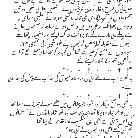
طغیانی کی طرح یلغار کردی فوجیوں نے مشعلیں جلا لی تھیں دو تین
جھونپڑوں کو آگ لگا دی گئی تاکہ روشنی ہوجائے صلیبی سپاہی
دیواریں پھلانگ کر گھروں میں داخل ہوئے زیادہ تر مسلمان جاگنے
سے پہلے ہی مارے گئے جو بروقت جاگ اٹھے اور ہتھیار اٹھا سکے
انہوں نے مقابلہ کیا بعض لڑکیوں نے خودکشی کرلی صلیبی گھوڑ
سواروں نے قصبے کو گھیر رکھا تھا کسی کو باہر کو بھاگتا دیکھتے تھے تو اسے
برچھی یا تلوار کا شکار کرلیتے تھے
*ⲯ﹍︿﹍︿﹍ⲯ﹍ⲯ﹍︿﹍☼*
یہ تحریر آپ کے لئے آئی ٹی درسگاہ کمیونٹی کی جانب سے پیش کی جارہی
ہے۔
*ⲯ﹍︿﹍︿﹍ⲯ﹍ⲯ﹍︿﹍☼*
یہ تھی وہ چیخ وپکار اور شور جو چٹانوں میں بیٹھے ہوئے تبریز نے سنا تھا
اس کا گھر تباہ ہوچکا تھا بچہ بچہ کٹ گیا تھا شاہ بالڈون نے مسلمانوں
کی اس بستی سے بھی اپنی شکست کا انتقام لے لیا تھا
تم آج مجھے اتنی دور کیوں لے آئی ہو؟
تبریز نے پوچھا اور کہا تم آج بولتی کیوں نہیں؟