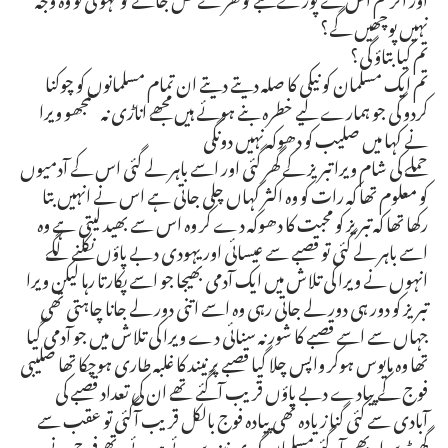
نہیں پوچھیں گے؟
تم کیا بتاؤ گی؟
تم ایک مسلمان کو نیکی کا صلہ دیتے دیتے ان تمام مسلمانوں کو چوکنا
کردو گی جو ہمارے لیے خطرہ بنے ہوئے ہیں مجھے اناڑی نہ سمجھو ویرا
نے کہا میں صلیب کو دھوکہ نہیں دونگی
حملے کی شام ویرا تبریز کے گھر گئی اور اسے باہر لے گئی اس کے آدمیوں
کو معلوم تھا کہ رات کو وہ اکثر کہاں چلی جاتی ہے اس نے انہیں بتا
رکھا تھا کہ تبریز کو محبت کا دھوکہ دے کر وہ اس سے بھید لیتی ہے وہ
اسے باہر لے گئی تو قصبے سے عیسائی اور یہودی دبے پاؤں نکلنے لگے
انہوں نے ویرا کی تلاش میں ایک آدمی بھیجا جو اسے پکارتا رہا لیکن ویرا
تبریز کو دور ہی دور لے جاتی رہی وہ اسے اتنی دور لے جانا چاہتی تھی
جہاں سے اسے قصبے کا شور نہ سنائی دے ویرا کی تلاش میں جو آدمی گیا
تھا وہ مایوس ہوکر واپس چلا گیا قصبے پر نیند کا غلبہ طاری ہوچکا تھا صلیبی
فوج کے پیادے دبے پاؤں قریب آگئے تھے ان کی تعداد قصبے کی
آبادی سے کئی گنا زیادہ تھی پیادہ فوج بالکل قریب آگئی تو عقب سے
گھوڑ سوار بھی آگئے مسلمان گہری نیند سوئے ہوئے تھے فوج نے