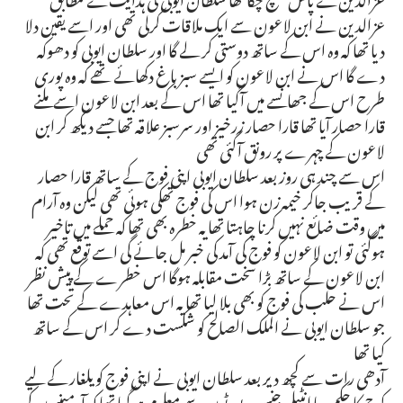
عزالدین نے ابن لاعون سے ایک ملاقات کرلی تھی اور اسے یقین دلا
دیا تھا کہ وہ اس کے ساتھ دوستی کر لے گا اور سلطان ایوبی کو دھوکہ
دے گا اس نے ابن لاعون کو ایسے سبز باغ دکھائے تھے کہ وہ پوری
طرح اس کے جھانسے میں آگیا تھا اس کے بعد ابن لاعون اسے ملنے
قارا حصار آیا تھا قارا حصار زرخیز اور سرسبز علاقہ تھا جسے دیکھ کر ابن
لاعون کے چہرے پر رونق آگئی تھی
اس سے چند ہی روز بعد سلطان ایوبی اپنی فوج کے ساتھ قارا حصار
کے قریب جاکر خیمہ زن ہوا اس کی فوج تھکی ہوئی تھی لیکن وہ آرام
میں وقت ضائع نہیں کرنا چاہتا تھا یہ خطرہ بھی تھا کہ حملے میں تاخیر
ہوگئی تو ابن لاعون کو فوج کی آمد کی خبر مل جائے گی اسے توقع تھی کہ
ابن لاعون کے ساتھ بڑا سخت مقابلہ ہوگا اس خطرے کے پیش نظر
اس نے حلب کی فوج کو بھی بلا لیا تھا یہ اس معاہدے کے تحت تھا
جو سلطان ایوبی نے الملک الصالح کو شکست دے کر اس کے ساتھ
کیا تھا
آدھی رات سے کچھ دیر بعد سلطان ایوبی نے اپنی فوج کو یلغار کے لیے
کوچ کا حکم دیا انٹیلی جنس رپورٹوں سے معلوم ہوگیا تھا کہ آرمینیوں کی