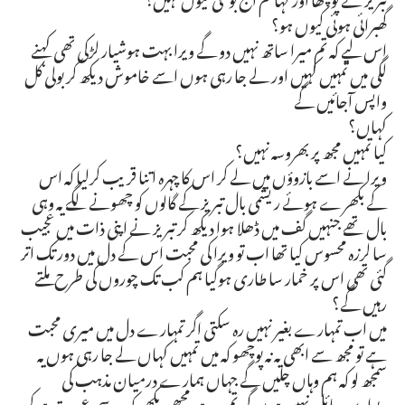
گھبرائی ہوئی کیوں ہو؟
اس لیے کہ تم میرا ساتھ نہیں دو گے ویرا بہت ہوشیار لڑکی تھی کہنے
لگی میں تمہیں کہیں اور لے جا رہی ہوں اسے خاموش دیکھ کر بولی کل
واپس آجائیں گے
کہاں؟
کیا تمہیں مجھ پر بھروسہ نہیں؟
ویرا نے اسے بازوؤں میں لے کر اس کا چہرہ اتنا قریب کرلیا کہ اس
کے بکھرے ہوئے ریشمی بال تبریز کے گالوں کو چھونے لگے یہ وہی
بال تھے جنہیں گف میں ڈھلا ہوا دیکھ کر تبریز نے اپنی ذات میں عجیب
سا لرزہ محسوس کیا تھا اب تو ویرا کی محبت اس کے دل میں دور تک اتر
گئی تھی اس پر خمار سا طاری ہوگیا ہم کب تک چوروں کی طرح ملتے
رہیں گے؟
میں اب تمہارے بغیر نہیں رہ سکتی اگر تمہارے دل میں میری محبت
ہے تو مجھ سے ابھی یہ نہ پوچھو کہ میں تمہیں کہاں لے جا رہی ہوں یہ
سمجھ لو کہ ہم وہاں چلیں گے جہاں ہمارے درمیان مذہب کی
دیواریں حائل نہیں ہوں گی تم مرد ہو مجھے دیکھو کمزور سی عورت ہوکر