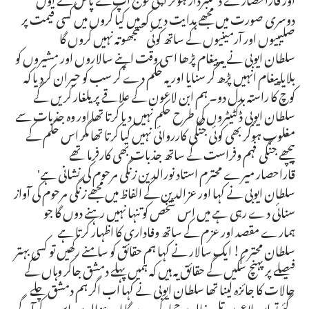
دوسری صورت میں مجھے ہدایت دیں کہ میں کیا کروں میں کسی قیمت پر
صلیبیوں اور آرمینیوں کے ساتھ کوئی سمجھوتہ نہیں کروں گا
سلطان ایوبی نے یہ پیغام پڑھا اسی وقت اپنے سالاروں اور مشیروں کو
بلایا پیغام انہیں پڑھ کر سنایا اور یہ حکم دے کر سب کو حیران کردیا کہ
کوچ کا راستہ بدل دو۔ ہم ابن لاعون کے علاقے پر یلغار کریں گے
سلطان ایوبی ڈکٹیٹروں کی طرح حکم نہیں دیا کرتا تھا اور وہ جذبات سے
مغلوب ہوکر بھی کوئی جنگی کارروائی نہیں کیا کرتا تھا مگر اس حکم کے
پیچھے جنگی فہم وفراست کے ساتھ جذبات بھی کارفرما تھے
قاراحصار میرے محترم استاد نورالدین زنگی مرحوم کی نشانی ہے'
سلطان ایوبی نے کہا اور عزالدین کے الفاظ میں مجھے زنگی مرحوم کی آواز
سنائی دے رہی ہے میں اس شخص کو تنہا نہیں رہنے دوں گا جو
ہمارے مقصد اور عزم کے ساتھ وفاداری کا اظہار کرتا ہے
سلطان محترم! ایک سالار نے کہا ہم حقائق کو سامنے رکھیں تو کسی بہتر
فیصلے پر پہنچ سکیں گے حقائق یہ ہیں کہ ہمیں پہلے دمشق جاکر وہاں کے
حالات کا جائزہ لینا تھا سلطان ایوبی نے کہا اب اگر ہم دمشق چلے
گئے تو ابن لاعون تل خالد پر حملہ کردے گا اور عزالدین اس کے آگے