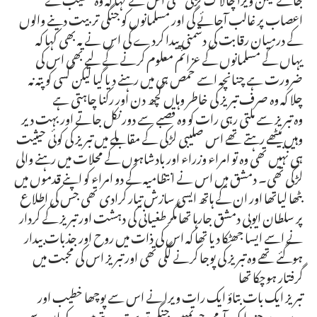
اعصاب پر غالب آجائے گی اور مسلمانوں کو جنگی تربیت دینے والوں
کے درمیان رقابت کی دشمنی پیدا کردے گی اس نے یہ بھی کہا کہ
یہاں کے مسلمانوں کے عزائم معلوم کرنے کے لیے بھی اس کی
ضرورت ہے چنانچہ اسے حمص ہی میں رہنے دیا گیا لیکن کسی کو پتہ نہ
چلا کہ وہ صرف تبریز کی خاطر وہاں کچھ دن اور رکنا چاہتی ہے
وہ تبریز سے ملتی رہی رات کو وہ قصبے سے دور نکل جاتے اور بہت دیر
وہیں بیٹھے رہتے تھے اس صلیبی لڑکی کے مقابلے میں تبریز کی کوئی حیثیت
ہی نہیں تھی وہ تو امراء وزراء اور بادشاہوں کے محلات میں رہنے والی
لڑکی تھی۔ دمشق میں اس نے انتظامیہ کے دو امراء کو اپنے قدموں میں
بٹھا لیاتھا اور ان کے ہاتھ ایسی سازش تیار کرادی تھی جس کی اطلاع
پر سلطان ایوبی دمشق جارہا تھا مگر طغیانی کی دہشت اور تبریز کے کردار
نے اسے ایسا جھٹکا دیا تھا کہ اس کی ذات میں روح اور جذبات بیدار
ہوگئے تھے وہ تبریز کی پوجا کرنے لگی تھی اور تبریز اس کی محبت میں
گرفتار ہوچکا تھا
تبریز ایک بات بتاؤ ایک رات ویرا نے اس سے پوچھا خطیب اور
دوسرے چند ایک آدمی جو تمہیں جنگی تربیت دیتے ہیں وہ کہاں سے