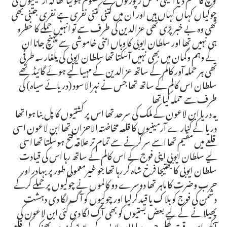
چوکیاں کہاں کہاں ہیں اور ان میں کتنی کتنی نفری ہے نفری جتنی بھی
تھی وہ بے خبر پڑی تھی عزالدین کی طرف سے تو انہیں حملے کا خطرہ
ہی نہیں تھا اور سلطان ایوبی کا وہاں اتنی خاموشی سے پہنچ جانا ان
کے وہم وگمان میں بھی نہیں آسکتا تھا سلطان ایوبی کی یلغار سہ طرفی
تھی ہر حملہ آور کالم کے ساتھ عزالدین کے مہیا کیے ہوئے گائیڈ تھے
سلطان اس کالم کے ساتھ تھا جس نے نہرالاسود (دریائے سیاہ) کی
طرف سے حملہ کیا تھا
یہ دریا ابن لاعون کے ملک کی سرحد تھا اس پر کشتیوں کا پل بنا ہوا تھا
دریا کے کنارے آرمینیوں کا قلعہ مخاضتہ الاحزان تھا ابن لاعون اسی
قلعے میں مقیم تھا اسے سر کرنے سے تمام تر علاقہ فتح ہوسکتا تھا اسی
لیے سلطان ایوبی اپنی فوج کے اس کالم کے ساتھ رہا اس کی قیادت
سلطان ایوبی کا بھتیجا فرخ شاہ کر رہا تھا جو غیرمعمولی طور پر بہادر اور
حرب وضرت کا ماہر تھا دوسرے دو کالموں نے چوکیوں پر حملے کرکے
دشمن کی فوج کو ہلاک یا قید کرلیا اور چوکیوں کو آگ لگا دی دہشت
پھیلانے کے لیے بعض بستیوں کو بھی آگ لگا دی گئی ابن لاعون کی
آنکھ اس وقت کھلی جب سلطان ایوبی کے جانباز کمندیں پھینک کر قلعے