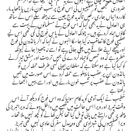
ضروری سمجھیں تو صلیبیوں کی اس فوج پر شب خون ماریں یا چھاپہ مار
کارروائیاں جاری رکھیں تاکہ یہ فوج چین سے نہ بیٹھ سکے اس کے ساتھ
ہی العادل نے یہ بھی کہا کہ اس فوج نے مسلمانوں کے بہت سے
گاؤں تباہ کردئیے ہیں۔ چونکہ العادل کے پاس فوج کی کمی تھی اس لیے
صلیبی فوج کا تعاقب نہ کیا جاسکا انہوں نے کہا کہ اگر بالڈون کی فوج
اور پیچھے اپنے علاقے میں چلی جاتی ہے تو اسے نہ چھیڑا جائے کیونکہ
خطرہ ہے کہ وہ حمص کو تباہ کردے گی ہمیں تربیت اور مشق تیز کرنے
کو کہا گیا ہے ہوسکتا ہے کہ سلطان ایوبی کسی طرف حملہ کریں تو
بالڈون ان پر عقب یا پہلو سے حملہ کردے اس صورت میں ہمیں
بالڈون کے عقب پر شب خون مارنے ہیں اور اسے یہیں الجھائے
رکھنا ہے
خطیب نے ایک آدمی کو یہ کام سونپا کہ وہ اس فوج کو دیکھ آئے اس
وقت تبریز اور ویرا اس حالت میں قصبے میں داخل ہوئے کہ ویرا تبریز کی
پیٹھ پر تھی راستے میں پانی تو مل گیا تھا لیکن کھانے کو کچھ نہیں ملا تھا۔
ویرا صلیبیوں کی شہزادی تھی وہ پیدل سفر کی عادی نہیں تھی تبریز
رات کے لیے کہیں رکنا نہیں چاہتا تھا۔ اس نے ویرا کو پیٹھ پر اٹھا لیا