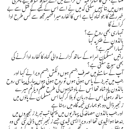
ہوں میں بتا نہیں سکتی کہ میں نے اسے اس کے کنبے کے قتل سے بے
خبر رکھنے کا جو گناہ کیا ہے اس کا کفارہ میرا ضمیر مجھ سے کس طرح ادا
کرائے گا
تمہاری بھی روح ہے؟
بالڈون نے طنزیہ کہا
تمہارا ضمیر ہے؟
راتیں مسلمان امراء کے ساتھ گزارنے والی گناہ کا کفارہ ادا کرنے کی
بھی سوچ سکتی ہے؟
آپ کے سامنے میں صرف جسم ہوں دلکش جسم ویرا نے کہا اور
جب میں تبریز کے پاس ہوتی ہوں تو روح ہوتی ہوں پیار کی پیاسی روح
بالڈون بادشاہ تھا اس نے بادشاہوں کی طرح حکم دیا تم میرے
ساتھ رہوگی اس نے دربان کو بلا کر کہا اس مسلمان کے پاؤں میں
زنجیر ڈال دو جو ہماری خیمہ گاہ میں رہتا ہے
اور جب بالڈون مصافہ کی پہاڑیوں میں پہنچا تب تبریز زنجیروں میں
بندھا ہوا قیدی تھا اور ویرا ایسی قیدی جسے زنجیر نہیں ڈالی گئی تھی وہ
محافظوں کے پہرے میں تھی یہاں آکر بالڈون اپنی فوج کے ڈیپلائے