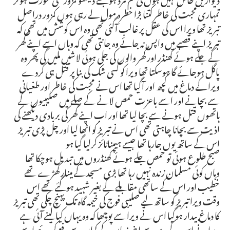
تمہاری محبت کی خاطر کتنا بڑا خطرہ مول لے رہی ہوں کمزور دراصل
تبریز تھا ویرا اس کی عقل پر غالب آگئی تھی وہ اس کوشش میں تھی کہ
تبریز اپنے قصبے میں واپس نہ جائے وہ جانتی تھی کہ وہاں اسے اپنے گھر
کے جلے ہوئے کھنڈر اور گھر والوں کی جلی ہوئی لاشیں ملیں گی پھر وہ
پاگل ہوجائے گا ہوسکتا تھا ویرا کو کسی شک کی بنا پر قتل ہی کردے
ویرا کے دماغ میں کچھ اور آگیا تھا اس نے محبت کی خاطر اور طغیانی
سے بچانے اور اسے باعزت حمص لانے کے صلے میں صلیبیوں کے
ہاتھوں قتل ہونے سے بچا لیا تھا اور اب اپنے گھر کی بربادی دیکھنے کی
اذیت سے بچانا چاہتی تھی اس نے تبریز کو اٹھا لیا اور چل پڑی تبریز
اس کے ساتھ یوں جارہا تھا جیسے ہیپناٹائز کرلیا گیا ہو
صبح طلوع ہوئی تو حمص جلے ہوئے کھنڈروں میں تبدیل ہوچکا تھا
وہاں کوئی مسلمان زندہ نہیں رہا تھا بڑی مسجد کے مینار کھڑے تھے
خطیب اور اس کے ساتھی مقابلے کے بغیر شہید ہوگئے تھے اس
وقت ویرا تبریز کو ساتھ لیے صلیبی فوج کی خیمہ گاہ تک پہنچ چکی تھی تبریز
کا دماغ بیدار ہوگیا اس نے ویرا سے پوچھا کہ وہ یہاں کیا لینے آئی ہے
ویرا نے اس کے وسوسے اپنی زبان کے کمان سے رفع کردئیے اسے