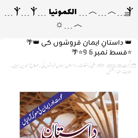
Ⲯ﹍︿﹍︿﹍ الکمونیا ﹍Ⲯ﹍Ⲯ﹍
︿﹍☼
👑 داستانِ ایمان فروشوں کی 👑🌴
⭐قسط نمبر 𝟞 𝟡⭐🌴
اگست 06, 2019
تاریخی واقعات
,
داستان ایمان فروشوں کی
,
صلاح الدین ایوبی
,
عنایت اللہ التمش