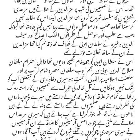
تھا۔ اس نے صلیبیوں کی شہہ پر عزالدین کے علاقے میں سرحدی
جھڑپوں کا سلسلہ شروع کردیا تھا عزالدین اکیلا اس کا مقابلہ نہیں
کرسکتا تھا وہ حلب اور موصل والوں سے مدد نہیں لینا چاہتا تھا کیونکہ
جب سے حلب اور موصل کے حکمرانوں الملک الصالح اور سیف
الدین وغیرہ نے سلطان ایوبی کے خلاف محاذ قائم کیا تھا عزالدین
نے ان کے ساتھ تعلقات توڑ لیے تھے
اس نے سلطان ایوبی کو جو پیغام بھیجا وہ یوں تھا قابل احترام سلطان
صلاح الدین ایوبی بن نجم ایوب سلطان مصر وشام! آپ پر اور
سلطنت اسلامیہ پر اللہ کی رحمت ہو میری وفاداری کے متعلق آپ کو
شک نہیں ہوگا میں نے تل خالد کی طرف سے صلیبیوں کا راستہ روک
رکھا ہے تمام تر علاقہ اور پیش قدمی کے راستے میں میرے چھاپہ ماروں
کی نظر میں رہتے ہیں صلیبیوں نے مجھے راستے سے ہٹانے کے لیے ابن
لاعون کے ساتھ گٹھ جوڑ کرلیا ہے آپ جانتے ہیں کہ میری سرحد اس
علاقے سے ملتی ہے جو دراصل آرمینیوں کا علاقہ ہے ان آرمینیوں
نے میری سرحدی چوکیوں پر حملے شروع کردئیے ہیں آپ آگاہ ہوں
گے میرے پاس فوج کی کمی ہے صلیبیوں اور آرمینیوں نے میرے