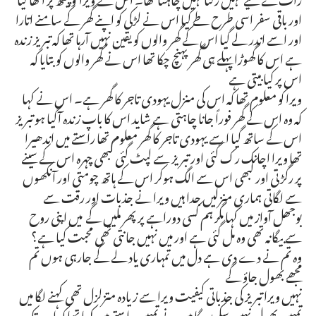
اور باقی سفر اسی طرح طے کیا اس نے لڑکی کو اپنے گھر کے سامنے اتارا
اور اسے اندر لے گیا اس کے گھر والوں کو یقین نہیں آرہا تھا کہ تبریز زندہ
ہے اس کا گھوڑا پہلے ہی گھر پہنچ چکا تھا اس نے گھر والوں کو بتایا کہ
اس پر کیا بیتی ہے
ویرا کو معلوم تھا کہ اس کی منزل یہودی تاجر کا گھر ہے۔ اس نے کہا
کہ وہ اس کے گھر فوراً جانا چاہتی ہے شاید اس کا باپ زندہ آگیا ہو تبریز
اس کے ساتھ گیا اسے یہودی تاجر کا گھر معلوم تھا راستے میں اندھیرا
تھا ویرا اچانک رک گئی اور تبریز سے لپٹ گئی کبھی چہرہ اس کے سینے
پر رگڑتی اور کبھی اس سے الگ ہوکر اس کے ہاتھ چومتی اور آنکھوں
سے لگاتی ہماری منزلیں جدا ہیں ویرا نے جذبات اور رقت سے
بوجھل آواز میں کہا مگر ہم کسی دوراہے پر پھر ملیں گے میں اپنی روح
سے بیگانہ تھی وہ مل گئی ہے اور میں نہیں جانتی تھی محبت کیا ہے؟
وہ تم نے دے دی ہے دل میں تمہاری یاد لے کے جارہی ہوں تم
مجھے بھول جاؤ گے
نہیں ویرا تبریز کی جذباتی کیفیت ویرا سے زیادہ متزلزل تھی کہنے لگا میں
تمہیں بھول نہیں سکوں گا میں نے تمہیں راستے میں کہا تھا کہ اب تک