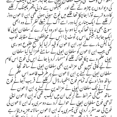
کی دیواروں پر چڑھ گئے تھے اور منجنیقوں سے وزنی پتھر پھینک کر قلعے
کا دروازے توڑا جاچکا تھا قلعے میں فوج سوئی ہوئی تھی ابن لاعون دوڑ
کر قلعے کے ایک مینار پر گیا دور اسے آگ کے شعلے نظر آئے وہ ابھی
سوچ بھی نہ پایا تھا کہ یہ کیا ہو رہا ہے اور وہ کیا کرے کہ سلطان ایوبی کا
ایک جانباز جیش اس پر ٹوٹ پڑا اس کے محافظوں نے مقابلہ خوب
کیا لیکن مارے گئے اور ابن لاعون کو قید کرلیا گیا صبح طلوع ہو رہی
تھی جب ابن لاعون کو سلطان ایوبی کے سامنے کھڑا کیا گیا سلطان
ایوبی حکم دے چکا تھا کہ قلعے کو مسمار کردیا جائے اس کی فوج اس کام
کے لیے کافی نہیں تھی عزالدین بھی سلطان ایوبی کے ساتھ تھا
سلطان ایوبی کے کہنے پر ابن لاعون کے ہر طرف قاصد اس حکم کے
ساتھ دوڑا دئیے کہ تمام فوج ہتھیار ڈال کر قلعے کے قریب آجائے فوج
کے آنے تک سلطان ایوبی نے عزالدین کے کہنے پر ابن لاعون کے
ساتھ صلح کی شرائط طے کرلیں ان میں ایک یہ تھی کہ ابن لاعون اپنی
آدھی فوج سلطان ایوبی کے حوالے کردے دوسری یہ کہ ابن لاعون کی
فوج کی حد مقرر کردی گئی تیسری یہ کہ ابن لاعون سالانہ جزیہ دیتا رہے
اور ایسی چند شرائط تھیں جنہوں نے ابن لاعون کو برائے نام حکمران