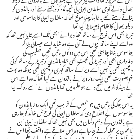
بھال والے آدمی سلطان ایوبی کی خیمہ گاہ کو دیکھتے رہتے اور بالڈون کو
بتاتے رہتے تھے یہ غالباً پہلا موقع تھا کہ سلطان ایوبی کا جاسوسی اور
دیکھ بھال کا نظام ڈھیلا پڑا گیا تھا
تبریز بھی اس فوج کے ساتھ تھا ویرا نے ابھی تک اسے بتایا نہیں تھا کہ
وہ اسے اپنے ساتھ کیوں لے آئی ہے وہ شاید اسے عیسائی بنا کر
جاسوس بنانا چاہتی تھی اس میں دونوں باتیں تھیں صلیب کی
وفاداری بھی اور تبریز کی محبت بھی شاہ بالڈون کو تبریز کے ساتھ کوئی
دلچسپی تھی یا نہیں اسے ویرا کے ساتھ گہری دلچسپی تھی کیونکہ وہ بہت
خوبصورت تھی ایک روز ویرا نے بالڈون سے کہا تھا کہ وہ اسے اس
کے ہیڈکواٹر میں بھیج دے جو عکرہ میں تھا بالڈون نے اسے روک لیا
تھا
یہ اس جگہ کی باتیں ہیں جو حمص کے قریب تھی ایک روز بالڈون کو
جاسوسوں نے اطلاع دی کہ سلطان ایوبی کی فوج تل خالد کو جارہی
ہے بالڈون کے وہم وگمان میں بھی نہیں تھا کہ سلطان ایوبی ابن
لاعون پر حملہ کرنے جارہا ہے وہ اس علاقے سے واقف تھا اس نے
فوراً اپنی فوج کو مصافہ کی پہاڑیوں کی طرف کوچ کرنے کا حکم دے دیا