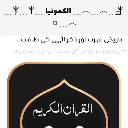
Ⲯ﹍︿﹍︿﹍ الکمونیا ﹍Ⲯ﹍Ⲯ﹍
︿﹍☼
تاریخی عبرت اور ذکرِ الٰہی کی طاقت
مئی 27, 2026
آج کا سبق
,
تحقیق کے دریچے
,
درسِ قرآن
,
سورۃ طٰہٰ
,
میاں شاہد