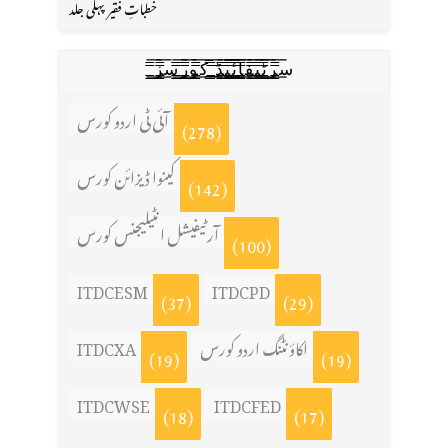
خطباتِ فقیر پہلی جلد
س̳̿͟͞ر̳̿͟͞ٹ̳̿͟͞ی̳̿͟͞ف̳̿͟͞ا̳̿͟͞ي̳̳̿ٔ̿͟͟͞͞ی̳̿͟͞ڈ̳̿͟͞ ̳̿͟͞ک̳̿͟͞و̳̿͟͞ر̳̿͟͞س̳̿͟͞ز̳̿͟͞
آئی ٹی اردو کورس
(278)
کینوا ڈیزائن کورس
(142)
آرٹیفیشل انٹیلیجنس کورس
(100)
ITDCESM
ITDCPD
(37)
(29)
اکاؤنٹنگ اردو کورس
ITDCXA
(19)
(19)
ITDCWSE
ITDCFED
(18)
(17)