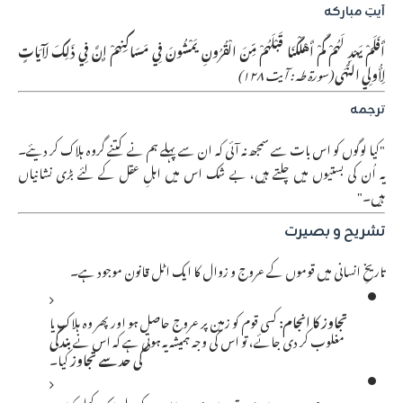
آیتِ مبارکہ
أَفَلَمْ يَهْدِ لَهُمْ كَمْ أَهْلَكْنَا قَبْلَهُمْ مِّنَ الْقُرُونِ يَمْشُونَ فِي مَسَاكِنِهِمْ إِنَّ فِي ذَلِكَ لَآيَاتٍ
لِأُولِي النُّهَى
(سورة طه : آیت ۱۲۸)
ترجمہ
"کیا لوگوں کو اس بات سے سمجھ نہ آئی کہ ان سے پہلے ہم نے کتنے گروہ ہلاک کر دیئے۔
یہ اُن کی بستیوں میں چلتے ہیں، بے شک اس میں اہلِ عقل کے لئے بڑی نشانیاں
ہیں۔"
تشریح و بصیرت
تاریخِ انسانی میں قوموں کے عروج و زوال کا ایک اٹل قانون موجود ہے۔
تجاوز کا انجام:
کسی قوم کو زمین پر عروج حاصل ہو اور پھر وہ ہلاک یا
مغلوب کر دی جائے، تو اس کی وجہ ہمیشہ یہ ہوتی ہے کہ اس نے
بندگی
کی حد سے تجاوز
کیا۔