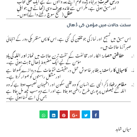
درسِ عبرت:
ہر تباہ شدہ قوم اپنے بعد والوں کے لیے ایک کھلی کتاب
اور سبق ہوتی ہے، مگر اس سے فائدہ صرف وہی اٹھاتے ہیں جو
اہلِ
عقل
(صحیح سوچ رکھنے والے) ہوں۔
سخت حالات میں مؤمن کی ڈھال
اس سبق میں تسبیح اور نماز کی جو تلقین کی گئی ہے، اس کا پس منظر مکی دور کے انتہائی
صبر آزما حالات ہیں۔
حفاظتی حصار:
انکار اور مخالفت کے سخت ترین حالات میں
نماز اور اللہ کی یاد
مؤمن کے لیے ایک مضبوط ڈھال ثابت ہوتی ہے۔
کامیابی کا راستہ:
یہ بظاہر خاموش عمل درحقیقت فتوحات کے دروازے کھولتا ہے
اور مشکل راستوں کو ہموار کرتا ہے۔
مقامِ رضا:
ذکرِ الٰہی سے انسان کو وہ قلبی سکون اور اطمینان نصیب ہوتا ہے کہ وہ
اللہ کے فیصلوں پر پوری طرح راضی ہو جاتا ہے اور اسے وہ سب کچھ مل جاتا ہے
جس کی اسے تمنا ہوتی ہے۔
میاں شاہد