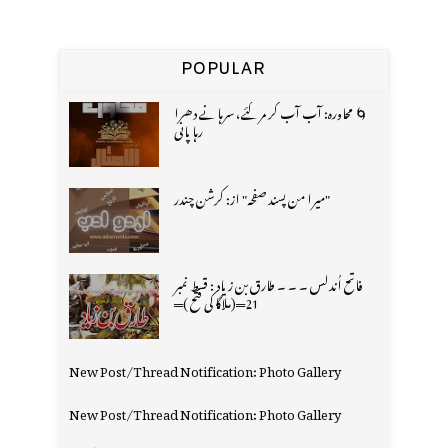
POPULAR
🌀 محاورہ: آب آب کر مر گئے، سرہانے دھرا
رہا پانی
"میرا من پسند صفحہ" از: کرشن چندر
فاتح اُندلس ۔ ۔ ۔ طارق بن زیاد : قسط نمبر
21═(ملاگا کی فتح )═
New Post/Thread Notification: Photo Gallery
New Post/Thread Notification: Photo Gallery