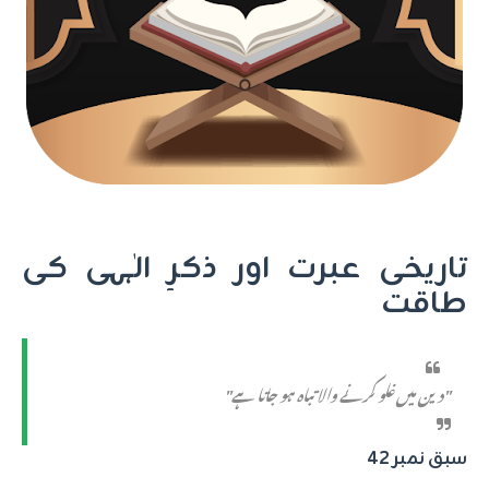
تاریخی عبرت اور ذکرِ الٰہی کی
طاقت
"دین میں غلو کرنے والا تباہ ہو جاتا ہے"
سبق نمبر 42