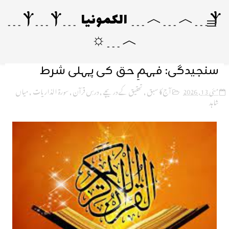
Ⲯ﹍︿﹍︿﹍ الکمونیا ﹍Ⲯ﹍Ⲯ﹍
︿﹍☼
سنجیدگی: فہمِ حق کی پہلی شرط
مئی 13, 2026
آج کا سبق
,
تحقیق کے دریچے
,
درسِ قرآن
,
سورۃ الذاریات
,
میاں
شاہد