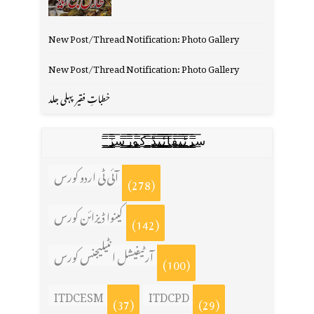
New Post/Thread Notification: Photo Gallery
New Post/Thread Notification: Photo Gallery
خطباتِ فقیر پہلی جلد
س̳̿͟͞ر̳̿͟͞ٹ̳̿͟͞ی̳̿͟͞ف̳̿͟͞ا̳̿͟͞ي̳̳̿ٔ̿͟͟͞͞ی̳̿͟͞ڈ̳̿͟͞ ̳̿͟͞ک̳̿͟͞و̳̿͟͞ر̳̿͟͞س̳̿͟͞ز̳̿͟͞
آئی ٹی اردو کورس
(278)
کینوا ڈیزائن کورس
(142)
آرٹیفیشل انٹیلیجنس کورس
(100)
ITDCESM
ITDCPD
(37)
(29)