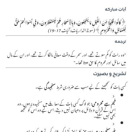
آیاتِ مبارکہ
﴿كَانُوا قَلِيلًا مِّنَ اللَّيْلِ مَا يَهْجَعُونَ، وَبِالْأَسْحَارِ هُمْ يَسْتَغْفِرُونَ، وَفِي أَمْوَالِهِمْ حَقٌّ
لِّلسَّائِلِ وَالْمَحْرُومِ﴾
(سورۃ الذاریات: آیات 17-19)
ترجمہ
"وہ رات کو کم سوتے تھے، اور سحر کے وقت معافی مانگا کرتے تھے، اور ان کے مال
میں سائل اور محروم کا حق ہوتا تھا۔"
تشریح و بصیرت
کسی بات کو سمجھنے کے لیے سب سے ضروری شرط
سنجیدگی
ہے۔
فہم سے محرومی:
جو لوگ کسی بات کے معاملے میں سنجیدہ نہ ہوں، وہ
اس کے قرائن و دلائل پر دھیان نہیں دیتے، اس لیے وہ اس کو سمجھ
بھی نہیں سکتے۔
غیر سنجیدہ رویہ:
وہ حق کا مذاق اُڑا کر یہ ظاہر کرتے ہیں کہ وہ اس