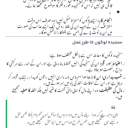
قابل ہی نہیں کہ اس کو سنجیدہ غور و فکر کا موضوع سمجھا جائے۔
انجامِ کار:
ایسے لوگوں کو منوانا ممکن نہیں؛ وہ صرف اس وقت
اعتراف کریں گے جب ان کی غلط روش ایک ایسے عذاب کی صورت
میں ان پر ٹوٹ پڑے گی جس سے چھٹکارا ناممکن ہوگا۔
سنجیدہ لوگوں کا طرزِ عمل
سنجیدہ لوگوں کا معاملہ اس سے بالکل مختلف ہوتا ہے:
احتیاط اور عجز:
ان کی سنجیدگی انہیں محتاط بنا دیتی ہے اور ان کے اندر سے سرکشی کا
مزاج رخصت ہو جاتا ہے۔
شب بیداری:
ان کا بڑھا ہوا احساسِ ذمہ داری انہیں راتوں کو بیدار رہنے پر مجبور کر
دیتا ہے اور ان کے اوقات اللہ کی یاد میں بسر ہوتے ہیں۔
مال کی حقیقت:
وہ اپنے مال کو اپنی ذاتی محنت کا نتیجہ نہیں بلکہ
اللہ کا عطیہ
سمجھتے
ہیں۔
یہی وجہ ہے کہ وہ اپنے مال میں دوسروں (سائل اور محروم) کا بھی حق
ویسے ہی سمجھتے ہیں، جس طرح وہ اس میں اپنا حق سمجھتے ہیں۔