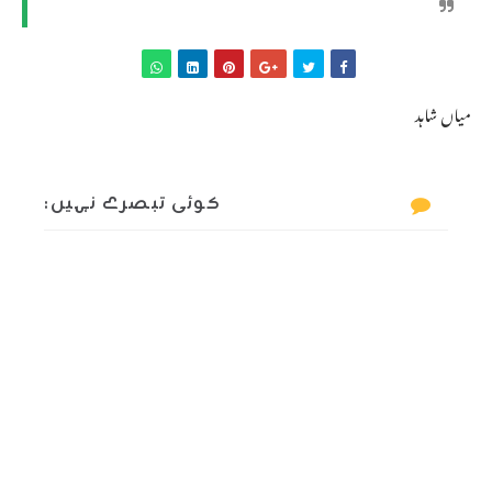
میاں شاہد
کوئی تبصرے نہیں: