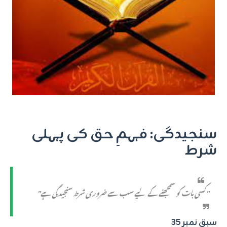
سنجیدگی: فہمِ حق کی پہلی
شرط
"کسی بات کو سمجھنے کے لیے سب سے ضروری شرط سنجیدگی ہے"
سبق نمبر 35