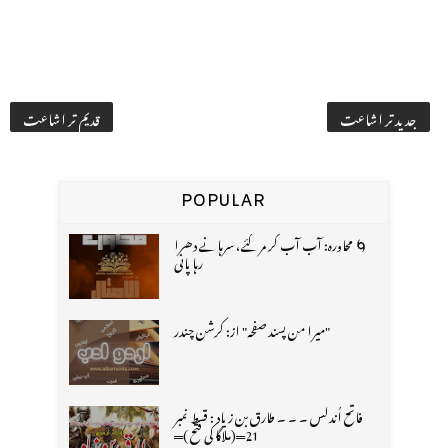
جدید تر اشاعت
قدیم تر اشاعت
POPULAR
🌀 محاورہ: آب آب کر مر گئے، سرہانے دھرا
رہا پانی
"میرا من پسند صفحہ" از: کرشن چندر
فاتح اُندلس ۔ ۔ ۔ طارق بن زیاد : قسط نمبر
21═(ملاگا کی فتح )═