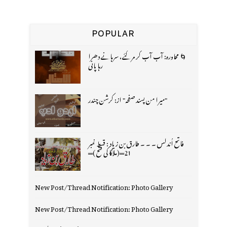
POPULAR
🌀 محاورہ: آب آب کر مر گئے، سرہانے دھرا
رہا پانی
"میرا من پسند صفحہ" از: کرشن چندر
فاتح اُندلس ۔ ۔ ۔ طارق بن زیاد : قسط نمبر
21═(ملاگا کی فتح )═
New Post/Thread Notification: Photo Gallery
New Post/Thread Notification: Photo Gallery