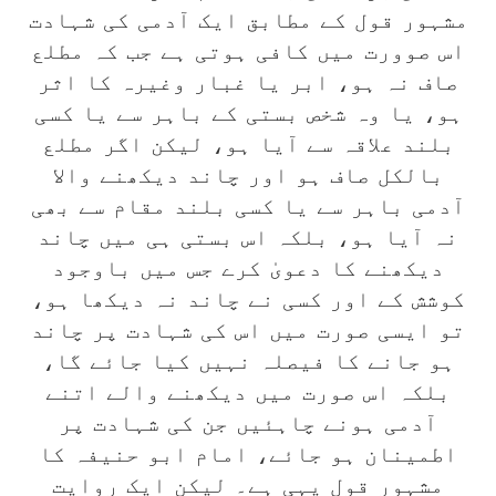
مشہور قول کے مطابق ایک آدمی کی شہادت
اس صوورت میں کافی ہوتی ہے جب کہ مطلع
صاف نہ ہو، ابر یا غبار وغیرہ کا اثر
ہو، یا وہ شخص بستی کے باہر سے یا کسی
بلند علاقہ سے آیا ہو، لیکن اگر مطلع
بالکل صاف ہو اور چاند دیکھنے والا
آدمی باہر سے یا کسی بلند مقام سے بھی
نہ آیا ہو، بلکہ اس بستی ہی میں چاند
دیکھنے کا دعویٰ کرے جس میں باوجود
کوشش کے اور کسی نے چاند نہ دیکھا ہو،
تو ایسی صورت میں اس کی شہادت پر چاند
ہو جانے کا فیصلہ نہیں کیا جائے گا،
بلکہ اس صورت میں دیکھنے والے اتنے
آدمی ہونے چاہئیں جن کی شہادت پر
اطمینان ہو جائے، امام ابو حنیفہ کا
مشہور قول یہی ہے۔ لیکن ایک روایت