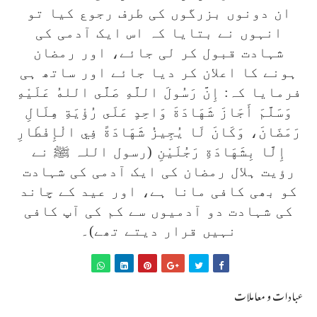
ان دونوں بزرگوں کی طرف رجوع کیا تو
انہوں نے بتایا کہ اس ایک آدمی کی
شہادت قبول کر لی جائے، اور رمضان
ہونے کا اعلان کر دیا جائے اور ساتھ ہی
فرمایا کہ: إِنَّ رَسُولَ اللَّهِ صَلَّى اللهُ عَلَيْهِ
وَسَلَّمَ أَجَازَ شَهَادَةَ وَاحِدٍ عَلَى رُؤْيَةِ هِلَالِ
رَمَضَانَ، وَكَانَ لَا يُجِيزُ شَهَادَةً فِي الْإِفْطَارِ
إِلَّا بِشَهَادَةِ رَجُلَيْنِ (رسول اللہ ﷺ نے
رؤیت ہلال رمضان کی ایک آدمی کی شہادت
کو بھی کافی مانا ہے، اور عید کے چاند
کی شہادت دو آدمیوں سے کم کی آپ کافی
نہیں قرار دیتے تھے)۔
عبادات و معاملات