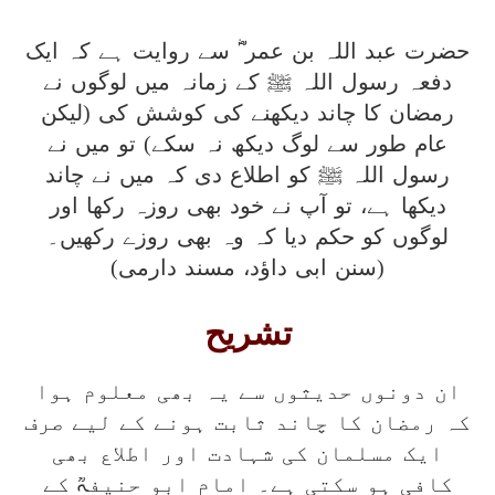
حضرت عبد اللہ بن عمر ؓ سے روایت ہے کہ ایک
دفعہ رسول اللہ ﷺ کے زمانہ میں لوگوں نے
رمضان کا چاند دیکھنے کی کوشش کی (لیکن
عام طور سے لوگ دیکھ نہ سکے) تو میں نے
رسول اللہ ﷺ کو اطلاع دی کہ میں نے چاند
دیکھا ہے، تو آپ نے خود بھی روزہ رکھا اور
لوگوں کو حکم دیا کہ وہ بھی روزے رکھیں۔
(سنن ابی داؤد، مسند دارمی)
تشریح
ان دونوں حدیثوں سے یہ بھی معلوم ہوا
کہ رمضان کا چاند ثابت ہونے کے لیے صرف
ایک مسلمان کی شہادت اور اطلاع بھی
کافی ہو سکتی ہے۔ امام ابو حنیفہؒ کے