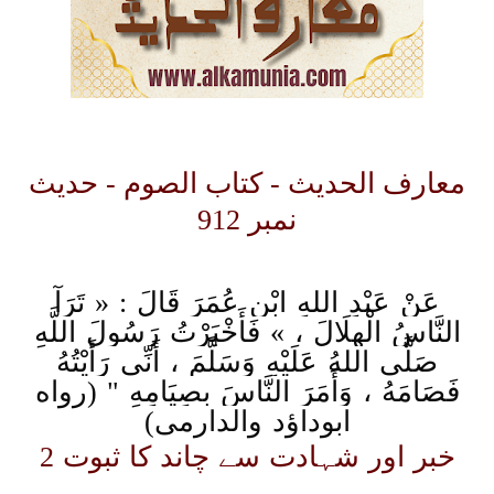
معارف الحدیث - کتاب الصوم - حدیث
نمبر 912
عَنْ عَبْدِ اللهِ ابْنِ عُمَرَ قَالَ : « تَرَآ
النَّاسُ الْهِلَالَ ، » فَأَخْبَرْتُ رَسُولَ اللَّهِ
صَلَّى اللهُ عَلَيْهِ وَسَلَّمَ ، أَنِّي رَأَيْتُهُ
فَصَامَهُ ، وَأَمَرَ النَّاسَ بِصِيَامِهِ " (رواه
ابوداؤد والدارمى)
خبر اور شہادت سے چاند کا ثبوت 2