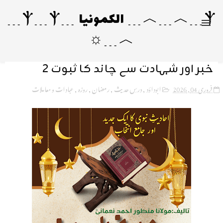
Ⲯ﹍︿﹍︿﹍ الکمونیا ﹍Ⲯ﹍Ⲯ﹍
︿﹍☼
خبر اور شہادت سے چاند کا ثبوت 2
فروری 04, 2026
ابوداؤد
,
درسِ حدیث
,
رمضان
,
روزہ
,
عبادات و معاملات