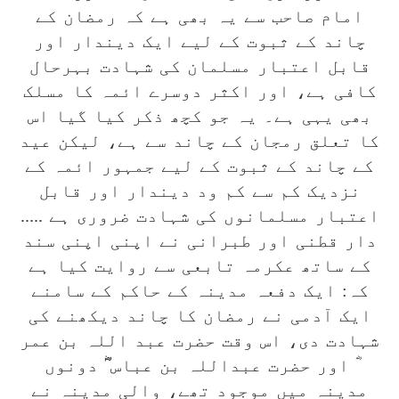
امام صاحب سے یہ بھی ہے کہ رمضان کے
چاند کے ثبوت کے لیے ایک دیندار اور
قابل اعتبار مسلمان کی شہادت بہرحال
کافی ہے، اور اکثر دوسرے ائمہ کا مسلک
بھی یہی ہے۔ یہ جو کچھ ذکر کیا گیا اس
کا تعلق رمجان کے چاند سے ہے، لیکن عید
کے چاند کے ثبوت کے لیے جمہور ائمہ کے
نزدیک کم سے کم ود دیندار اور قابل
اعتبار مسلمانوں کی شہادت ضروری ہے .....
دار قطنی اور طبرانی نے اپنی اپنی سند
کے ساتھ عکرمہ تابعی سے روایت کیا ہے
کہ: ایک دفعہ مدینہ کے حاکم کے سامنے
ایک آدمی نے رمضان کا چاند دیکھنے کی
شہادت دی، اس وقت حضرت عبد اللہ بن عمر
ؓ اور حضرت عبداللہ بن عباس ؓ دونوں
مدینہ میں موجود تھے، والی مدینہ نے