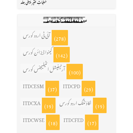
خطباتِ فقیر پہلی جلد
س̳̿͟͞ر̳̿͟͞ٹ̳̿͟͞ی̳̿͟͞ف̳̿͟͞ا̳̿͟͞ي̳̳̿ٔ̿͟͟͞͞ی̳̿͟͞ڈ̳̿͟͞ ̳̿͟͞ک̳̿͟͞و̳̿͟͞ر̳̿͟͞س̳̿͟͞ز̳̿͟͞
آئی ٹی اردو کورس
(278)
کینوا ڈیزائن کورس
(142)
آرٹیفیشل انٹیلیجنس کورس
(100)
ITDCESM
ITDCPD
(37)
(29)
اکاؤنٹنگ اردو کورس
ITDCXA
(19)
(19)
ITDCWSE
ITDCFED
(18)
(17)