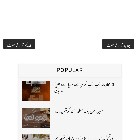
جدید تر اشاعت
قدیم تر اشاعت
POPULAR
🌀 محاورہ: آب آب کر مر گئے، سرہانے دھرا
رہا پانی
"میرا من پسند صفحہ" از: کرشن چندر
فاتح اُندلس ۔ ۔ ۔ طارق بن زیاد : قسط نمبر