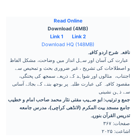
Read Online
Download (4MB)
Link 1
Link 2
Download HQ (148MB)
نافعہ شرح اردو کافیہ
عبارت کی آسان اور سہل انداز میں وضاحت، مشکل الفاظ
و اصطلاحات کی تشریح ، غیر ضروری بحث و تمحیص سے
اجتناب، مثالوں اور شواہد کے ذریعے سمجھ کی پختگی،
مقصود کافیہ کی عبارت طلبہ پر بوجھ بننے کے بجائے آسانی
سے ذہن نشینی
جمع و ترتیب: ابو صہیب مفتی نثار محمد صاحب امام و خطیب
جامع مسجد بیت المکرم (لانڈھی کراچی)، مدرس جامعه
تدریس القرآن بنوریہ
صفحات: ۳۶۷
اشاعت: ۲۰۲۵