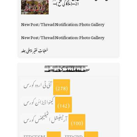
21═(ملاگا کی فتح )═
New Post/Thread Notification: Photo Gallery
New Post/Thread Notification: Photo Gallery
خطباتِ فقیر پہلی جلد
س̳̿͟͞ر̳̿͟͞ٹ̳̿͟͞ی̳̿͟͞ف̳̿͟͞ا̳̿͟͞ي̳̳̿ٔ̿͟͟͞͞ی̳̿͟͞ڈ̳̿͟͞ ̳̿͟͞ک̳̿͟͞و̳̿͟͞ر̳̿͟͞س̳̿͟͞ز̳̿͟͞
آئی ٹی اردو کورس
(278)
کینوا ڈیزائن کورس
(142)
آرٹیفیشل انٹیلیجنس کورس
(100)
ITDCESM
ITDCPD