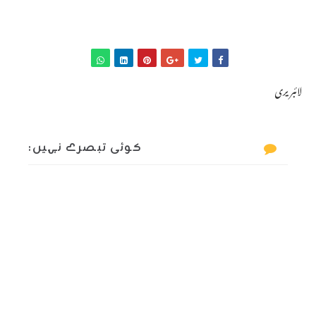
لائبریری
کوئی تبصرے نہیں: