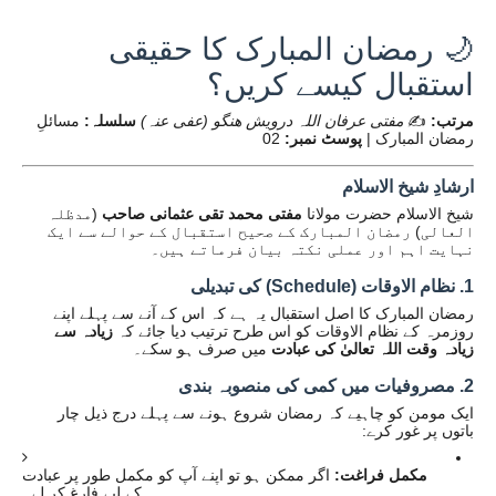
🌙 رمضان المبارک کا حقیقی
استقبال کیسے کریں؟
مرتب:
✍️
مفتی عرفان اللہ درویش ھنگو (عفی عنہ)
سلسلہ:
مسائلِ
رمضان المبارک |
پوسٹ نمبر:
02
ارشادِ شیخ الاسلام
شیخ الاسلام حضرت مولانا
مفتی محمد تقی عثمانی صاحب
(مدظلہ
العالی) رمضان المبارک کے صحیح استقبال کے حوالے سے ایک
نہایت اہم اور عملی نکتہ بیان فرماتے ہیں۔
1. نظام الاوقات (Schedule) کی تبدیلی
رمضان المبارک کا اصل استقبال یہ ہے کہ اس کے آنے سے پہلے اپنے
روزمرہ کے نظام الاوقات کو اس طرح ترتیب دیا جائے کہ
زیادہ سے
زیادہ وقت اللہ تعالیٰ کی عبادت
میں صرف ہو سکے۔
2. مصروفیات میں کمی کی منصوبہ بندی
ایک مومن کو چاہیے کہ رمضان شروع ہونے سے پہلے درج ذیل چار
باتوں پر غور کرے:
مکمل فراغت:
اگر ممکن ہو تو اپنے آپ کو مکمل طور پر عبادت
کے لیے فارغ کر لے۔