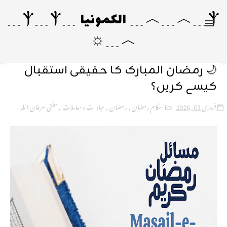
Ⲯ﹍︿﹍︿﹍ الکمونیا ﹍Ⲯ﹍Ⲯ﹍
︿﹍☼
🌙 رمضان المبارک کا حقیقی استقبال
کیسے کریں؟
فروری 03, 2026
احکام رمضان
,
رمضان
,
عبادات و معاملات
,
مفتی عرفان اللہ