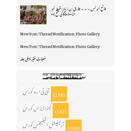
فاتح اُندلس ۔ ۔ ۔ طارق بن زیاد : قسط نمبر
21═(ملاگا کی فتح )═
New Post/Thread Notification: Photo Gallery
New Post/Thread Notification: Photo Gallery
خطباتِ فقیر پہلی جلد
س̳̿͟͞ر̳̿͟͞ٹ̳̿͟͞ی̳̿͟͞ف̳̿͟͞ا̳̿͟͞ي̳̳̿ٔ̿͟͟͞͞ی̳̿͟͞ڈ̳̿͟͞ ̳̿͟͞ک̳̿͟͞و̳̿͟͞ر̳̿͟͞س̳̿͟͞ز̳̿͟͞
آئی ٹی اردو کورس
(278)
کینوا ڈیزائن کورس
(142)
آرٹیفیشل انٹیلیجنس کورس
(100)