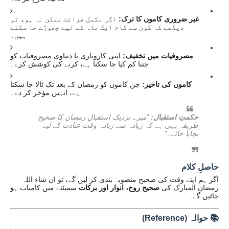
غیر ضروری کاموں کا ترک:
اگر مکمل فراغت ممکن نہ ہو، تو
دیکھے کہ کون سے کام ایک ماہ کے لیے چھوڑے جا سکتے
ہیں۔
مصروفیات میں تخفیف:
اپنی کاروباری یا دنیاوی مصروفیات کو
جتنا کم کیا جا سکتا ہے، کرنے کی کوشش کرے۔
کاموں کی تاخیر:
جن کاموں کو رمضان کے بعد تک ٹالا جا سکتا
ہے، انہیں مؤخر کر دے۔
حکمتِ استقبال:
"میرے نزدیک استقبالِ رمضان کا صحیح
طریقہ یہی ہے کہ زیادہ سے زیادہ وقت عبادت کے لیے
بچایا جائے۔"
حاصلِ کلام
اگر ہم اپنے وقت کی صحیح منصوبہ بندی کر لیں گے، تو ان شاء اللہ
رمضان المبارک کی
صحیح روح، انوار اور برکات
سمیٹنے میں کامیاب ہو
جائیں گے۔
📚 حوالہ (Reference)