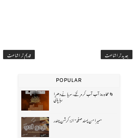
جدید تر اشاعت
قدیم تر اشاعت
POPULAR
🌀 محاورہ: آب آب کر مر گئے، سرہانے دھرا
رہا پانی
"میرا من پسند صفحہ" از: کرشن چندر