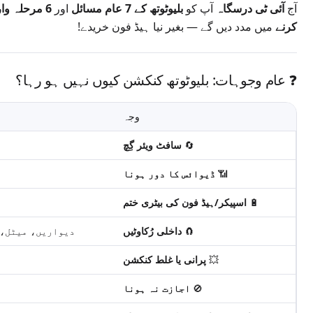
آج
آئی ٹی درسگاہ
آپ کو
بلیوٹوتھ کے 7 عام مسائل
اور
6 مرحلہ وار حل
کرنے
میں مدد دیں گے — بغیر نیا ہیڈ فون خریدے!
❓ عام وجوہات: بلیوٹوتھ کنکشن کیوں نہیں ہو رہا؟
وجہ
🔄
سافٹ ویئر گِچ
📶
ڈیوائس کا دور ہونا
🔋
اسپیکر/ہیڈ فون کی بیٹری ختم
🧲
داخلی رُکاوٹیں
دیواریں، میٹل، 
💥
پرانی یا غلط کنکشن
🚫
اجازت نہ ہونا