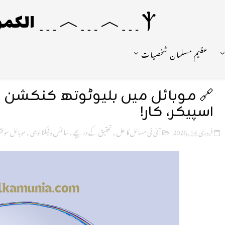
Ⲯ﹍︿﹍︿﹍ الکمونیا ﹍Ⲯ﹍Ⲯ﹍︿﹍☼
عظیم مسلمان شخصیات
🔗 موبائل میں بلیوٹوتھ کنکشن کی
اسپیکر، کار!
فروری 14, 2026
آئی ٹی مسائل کا حل
,
تحقیق کے دریچے
,
سائنس و ٹیکنالوجی
,
موبائل سوفٹو