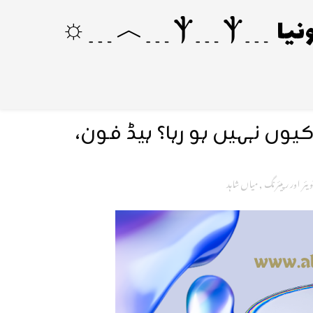
وں نہیں ہو رہا؟ ہیڈ فون،
یئر اور رپیئرنگ
,
میاں شاہد