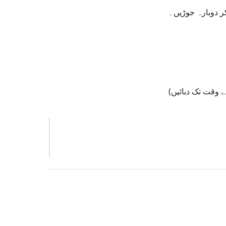
کر دوبارہ جوڑیں۔
ے وقت تک دبائیں)