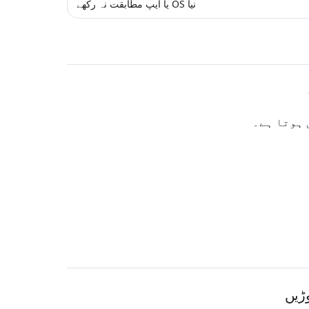
نیا OS یا ایپ مطابقت نہ رکھے
ہوتا ہے۔