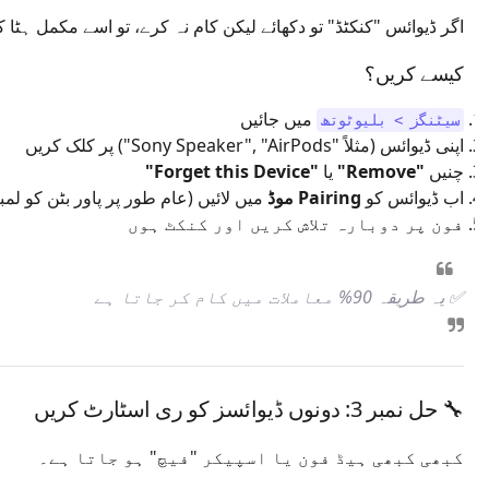
اگر ڈیوائس "کنکٹڈ" تو دکھائے لیکن کام نہ کرے، تو اسے مکمل ہٹا 
کیسے کریں؟
میں جائیں
سیٹنگز > بلیوٹوتھ
اپنی ڈیوائس (مثلاً "Sony Speaker", "AirPods") پر کلک کریں
چنیں
"Remove"
یا
"Forget this Device"
اب ڈیوائس کو
Pairing موڈ
میں لائیں (عام طور پر پاور بٹن کو لمب
فون پر دوبارہ تلاش کریں اور کنکٹ ہوں
✅ یہ طریقہ 90% معاملات میں کام کر جاتا ہے
🔧 حل نمبر 3: دونوں ڈیوائسز کو ری اسٹارٹ کریں
کبھی کبھی ہیڈ فون یا اسپیکر "فیچ" ہو جاتا ہے۔