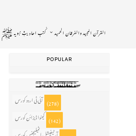
القرآن المجید والفرقان الحمید
کُتبِ احادیثِ نبویہ ﷺ
POPULAR
س̳̿͟͞ر̳̿͟͞ٹ̳̿͟͞ی̳̿͟͞ف̳̿͟͞ا̳̿͟͞ي̳̳̿ٔ̿͟͟͞͞ی̳̿͟͞ڈ̳̿͟͞ ̳̿͟͞ک̳̿͟͞و̳̿͟͞ر̳̿͟͞س̳̿͟͞ز̳̿͟͞
آئی ٹی اردو کورس
(278)
کینوا ڈیزائن کورس
(142)
آرٹیفیشل انٹیلیجنس کورس