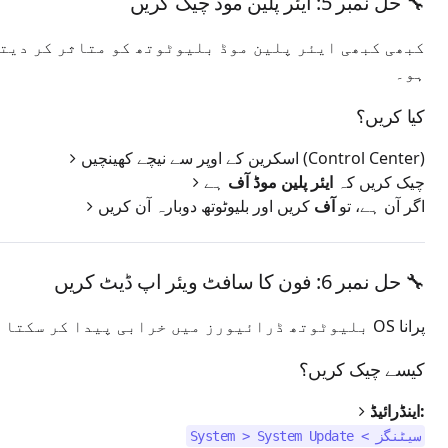
🔧 حل نمبر 5: ایئر پلین موڈ چیک کریں
کبھی کبھی ایئر پلین موڈ بلیوٹوتھ کو متاثر کر دیتا
ہو۔
کیا کریں؟
اسکرین کے اوپر سے نیچے کھینچیں (Control Center)
چیک کریں کہ
ایئر پلین موڈ آف
ہے
اگر آن ہے، تو
آف
کریں اور بلیوٹوتھ دوبارہ آن کریں
🔧 حل نمبر 6: فون کا سافٹ ویئر اپ ڈیٹ کریں
پرانا OS بلیوٹوتھ ڈرائیورز میں خرابی پیدا کر سکتا ہے۔
کیسے چیک کریں؟
اینڈرائیڈ:
سیٹنگز > System > System Update