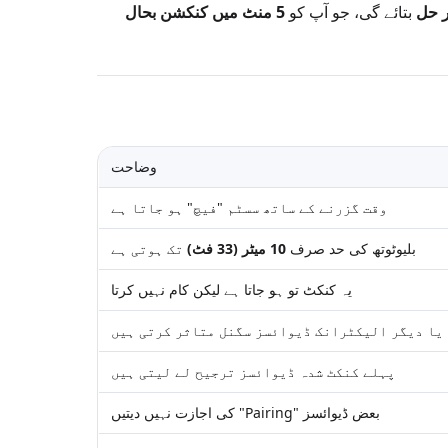
بتائے گی، جو آپ کو
5 منٹ میں کنکشن بحال
وضاحت
وقت گزرنے کے ساتھ سسٹم "فیچ" ہو جاتا ہے
بلیوٹوتھ کی حد صرف
10 میٹر (33 فٹ)
تک ہوتی ہے
یہ کنکٹ تو ہو جاتا ہے لیکن کام نہیں کرتا
یا دیگر الیکٹرانک ڈیوائسز سگنل متاثر کرتی ہیں
پہلے کنکٹ شدہ ڈیوائسز ترجیح لے لیتی ہیں
بعض ڈیوائسز "Pairing" کی اجازت نہیں دیتیں