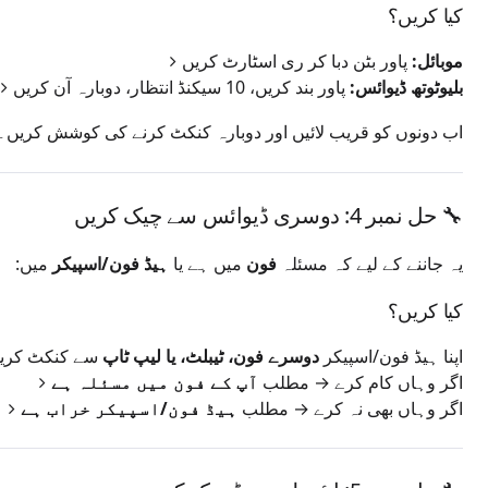
کیا کریں؟
موبائل:
پاور بٹن دبا کر ری اسٹارٹ کریں
بلیوٹوتھ ڈیوائس:
پاور بند کریں، 10 سیکنڈ انتظار، دوبارہ آن کریں
اب دونوں کو قریب لائیں اور دوبارہ کنکٹ کرنے کی کوشش کریں۔
🔧 حل نمبر 4: دوسری ڈیوائس سے چیک کریں
یہ جاننے کے لیے کہ مسئلہ
فون
میں ہے یا
ہیڈ فون/اسپیکر
میں:
کیا کریں؟
اپنا ہیڈ فون/اسپیکر
دوسرے فون، ٹیبلٹ، یا لیپ ٹاپ
سے کنکٹ کری
اگر وہاں کام کرے → مطلب
آپ کے فون میں مسئلہ ہے
اگر وہاں بھی نہ کرے → مطلب
ہیڈ فون/اسپیکر خراب ہے