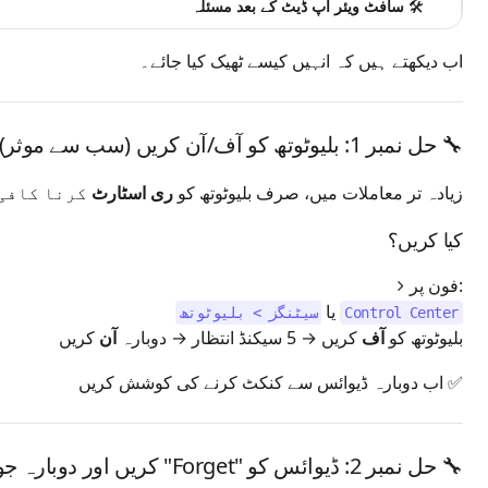
🛠️
سافٹ ویئر اپ ڈیٹ کے بعد مسئلہ
اب دیکھتے ہیں کہ انہیں کیسے ٹھیک کیا جائے۔
🔧 حل نمبر 1: بلیوٹوتھ کو آف/آن کریں (سب سے موثر)
زیادہ تر معاملات میں، صرف بلیوٹوتھ کو
ری اسٹارٹ
کرنا کافی 
کیا کریں؟
فون پر:
یا
Control Center
سیٹنگز > بلیوٹوتھ
بلیوٹوتھ کو
آف
کریں → 5 سیکنڈ انتظار → دوبارہ
آن
کریں
✅ اب دوبارہ ڈیوائس سے کنکٹ کرنے کی کوشش کریں
🔧 حل نمبر 2: ڈیوائس کو "Forget" کریں اور دوبارہ جوڑیں