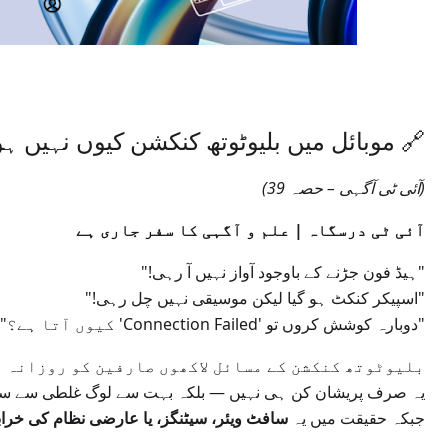
🔗 موبائل میں بلیوٹوتھ کنکشن کیوں نہیں ہو 
(آئی ٹی آگہی – حصہ 39)
آئی ٹی درسگاہ | علم و آگہی کا سفر جاری ہے
"ہیڈ فون جڑنے کے باوجود آواز نہیں آ رہی!"
"اسپیکر کنکٹ ہو گیا لیکن موسیقی نہیں چل رہی!"
"دوبارہ کوشش کروں تو 'Connection Failed' کیوں آتا ہے؟"
بلیوٹوتھ کنکشن کے مسائل لاکھوں صارفین کو روزانہ 
یہ صرف پریشان کن ہی نہیں — بلکہ بہت سے لوگ غلطی سے سمجھ
جبکہ حقیقت میں یہ
سافٹ ویئر، سیٹنگز، یا عارضی نظام کی خرا