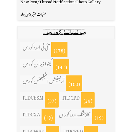
New Post/Thread Notification: Photo Gallery
خطباتِ فقیر پہلی جلد
س̳̿͟͞ر̳̿͟͞ٹ̳̿͟͞ی̳̿͟͞ف̳̿͟͞ا̳̿͟͞ي̳̳̿ٔ̿͟͟͞͞ی̳̿͟͞ڈ̳̿͟͞ ̳̿͟͞ک̳̿͟͞و̳̿͟͞ر̳̿͟͞س̳̿͟͞ز̳̿͟͞
آئی ٹی اردو کورس
(278)
کینوا ڈیزائن کورس
(142)
آرٹیفیشل انٹیلیجنس کورس
(100)
ITDCESM
ITDCPD
(37)
(29)
اکاؤنٹنگ اردو کورس
ITDCXA
(19)
(19)
ITDCWSE
ITDCFED