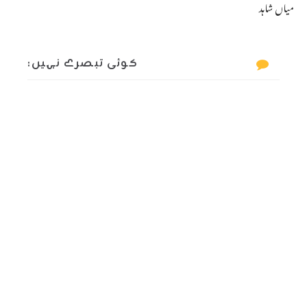
میاں شاہد
کوئی تبصرے نہیں: