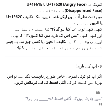
کیونکہ یہ
U+1F620 (Angry Face)
یا
U+1F61E
(Disappointed Face)
سے مختلف ہے۔
میں
دانت نظر آتے ہیں لیکن غصہ نہیں، بلکہ تکلیف
U+1F62C
یا الجھن
ہوتی ہے۔
کبھی کبھی تو یہ
"یہ کیا ہو گیا؟!"
کا پیغام دیتا ہے،
اور کبھی کبھی
"میں اس کے بارے میں کیا کہوں؟!"
کا بھی۔
اور یہی وجہ ہے کہ یہ
تکلیف، الجھن، یا کسی چیز سے بے چینی
کے موقع پر سب سے زیادہ استعمال ہوتا ہے! 😬
📣
آپ کی باری!
اگر آپ کو کوئی ایموجی خاص طور پر دلچسپ لگتا ہے، تو اس
تھریڈ میں کمنٹ کر کے
اگلی قسط کے لیے فرمائش کریں
:
"میں چاہتا ہوں کہ اگلی قسط U+______ پر ہو!"