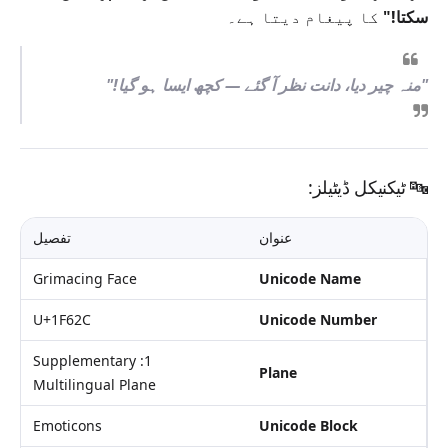
سکتا!"
کا پیغام دیتا ہے۔
"منہ چیر دیا، دانت نظر آ گئے — کچھ ایسا ہو گیا!"
🔤
ٹیکنیکل ڈیٹیلز:
عنوان
تفصیل
Grimacing Face
Unicode Name
U+1F62C
Unicode Number
1: Supplementary
Plane
Multilingual Plane
Emoticons
Unicode Block