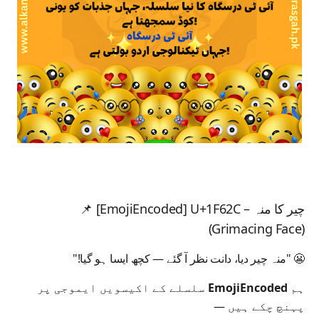
] U+1F62C – چیر کا منہ
EmojiEncoded
[
📌
(Grimacing Face)
😬
"منہ چیر دیا، دانت نظر آ گئے — کچھ ایسا ہو گیا!"
ہم
EmojiEncoded
سلسلے کے اکیسویں ایموجی پر
پہنچ چکے ہیں —