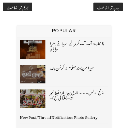
جدید تر اشاعت
قدیم تر اشاعت
POPULAR
🌀 محاورہ: آب آب کر مر گئے، سرہانے دھرا
رہا پانی
"میرا من پسند صفحہ" از: کرشن چندر
فاتح اُندلس ۔ ۔ ۔ طارق بن زیاد : قسط نمبر
21═(ملاگا کی فتح )═
New Post/Thread Notification: Photo Gallery