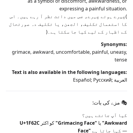
as a symbol of discomfort, awkwardness, or
expressing a painful situation.
(چیرے ہوئے چہرے، جس میں دانت نظر آ رہے ہیں۔ اس
کا استعمال تکلیف، الجھن، یا تکلیف دہ صورتحال
کے اظہار کے لیے کیا جا سکتا ہے۔)
Synonyms:
grimace, awkward, uncomfortable, painful, uneasy,
tense
Text is also available in the following languages:
Español; Русский; العربية
🎭
مزے کی بات:
کیا آپ جانتے ہیں؟
"Awkward
یا
"Grimacing Face"
کو اکثر
U+1F62C
کہا جاتا ہے —
Face"