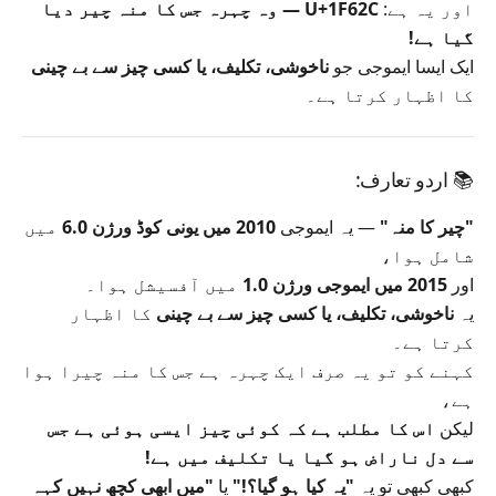
اور یہ ہے:
U+1F62C — وہ چہرہ جس کا منہ چیر دیا
گیا ہے!
ایک ایسا ایموجی جو
ناخوشی، تکلیف، یا کسی چیز سے بے چینی
کا اظہار کرتا ہے۔
📚
اردو تعارف:
"چیر کا منہ"
— یہ ایموجی
2010 میں یونی کوڈ ورژن 6.0
میں
شامل ہوا،
اور
2015 میں ایموجی ورژن 1.0
میں آفسیشل ہوا۔
یہ
ناخوشی، تکلیف، یا کسی چیز سے بے چینی
کا اظہار
کرتا ہے۔
کہنے کو تو یہ صرف ایک چہرہ ہے جس کا منہ چیرا ہوا
ہے،
لیکن
اس کا مطلب ہے کہ کوئی چیز ایسی ہوئی ہے جس
سے دل ناراض ہو گیا یا تکلیف میں ہے!
کبھی کبھی تو یہ
"یہ کیا ہو گیا؟!"
یا
"میں ابھی کچھ نہیں کہہ