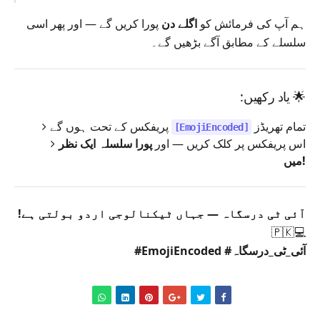
ہم آپ کی فرمائش کو
اگلے دن
پورا کریں گے — اور پھر اسی
سلسلے کے مطابق آگے بڑھیں گے۔
🌟
یاد رکھیں:
تمام تھریڈز
پریفکس کے تحت ہوں گے
[EmojiEncoded]
اس پریفکس پر کلک کریں — اور
پورا سلسلہ ایک نظر
میں!
آئی ٹی درسگاہ — جہاں ٹیکنالوجی اردو بولتی ہے!
💻🇵🇰
#EmojiEncoded #آئی_ٹی_درسگاہ