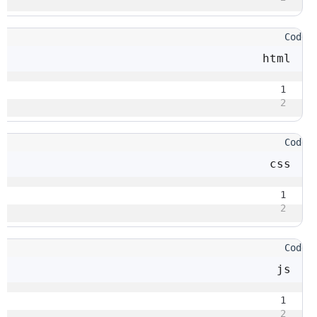
html
1
2
css
1
2
js
1
2