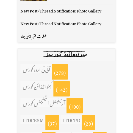
New Post/Thread Notification: Photo Gallery
New Post/Thread Notification: Photo Gallery
خطباتِ فقیر پہلی جلد
س̳̿͟͞ر̳̿͟͞ٹ̳̿͟͞ی̳̿͟͞ف̳̿͟͞ا̳̿͟͞ي̳̳̿ٔ̿͟͟͞͞ی̳̿͟͞ڈ̳̿͟͞ ̳̿͟͞ک̳̿͟͞و̳̿͟͞ر̳̿͟͞س̳̿͟͞ز̳̿͟͞
آئی ٹی اردو کورس
(278)
کینوا ڈیزائن کورس
(142)
آرٹیفیشل انٹیلیجنس کورس
(100)
ITDCESM
ITDCPD
(37)
(29)