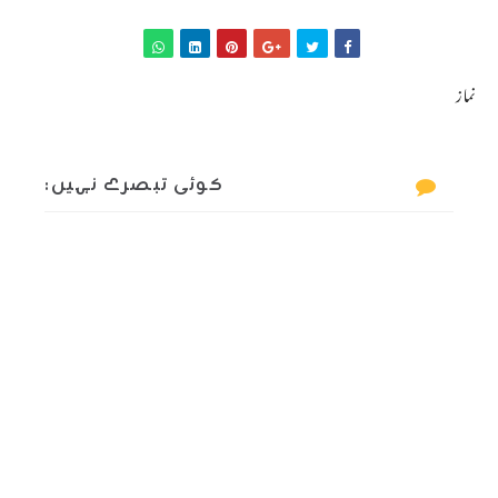
نماز
کوئی تبصرے نہیں: