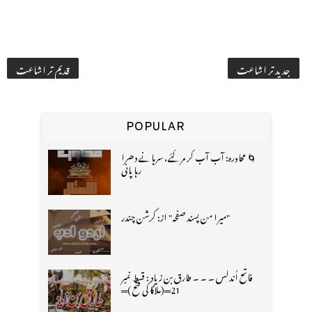
جدید تر اشاعت
قدیم تر اشاعت
POPULAR
🌀 محاورہ: آب آب کر مر گئے، سرہانے دھرا
رہا پانی
"میرا من پسند صفحہ" از: کرشن چندر
فاتح اُندلس ۔ ۔ ۔ طارق بن زیاد : قسط نمبر
21═(ملاگا کی فتح )═