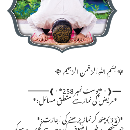
🌹 بسْمِ ﷲِالرَّحْمن الرَّحِيم 🌹
━━❰･ *پوسٹ نمبر 258* ･❱━━━
*مریض کی نماز سے متعلق مسائل:*
*(33) بیٹھ کر نماز پڑھنے کی اجازت:*
جو شخص مرض یا ضعف کی وجہ سے کھڑے ہوکر