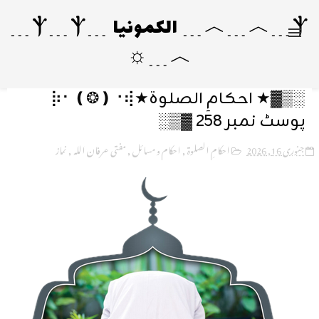
Ⲯ﹍︿﹍︿﹍ الکمونیا ﹍Ⲯ﹍Ⲯ﹍
︿﹍☼
░▒▓★ احکامِ الصلوة★⡷⠂❪❂❫⠐⢾
پوسٹ نمبر 258 ▓▒░
جنوری 16, 2026
احکامِ الصلوة
,
احکام و مسائل
,
مفتی عرفان اللہ
,
نماز