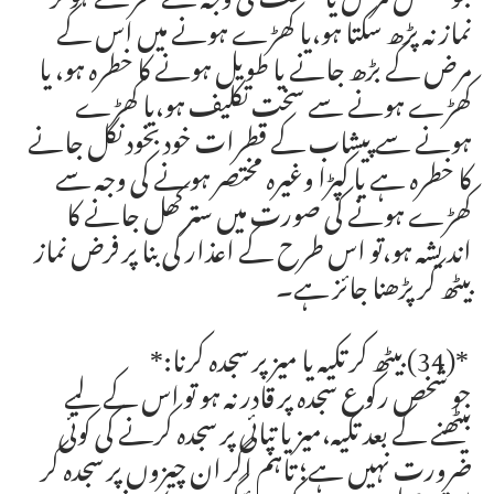
نماز نہ پڑھ سکتا ہو،یا کھڑے ہونے میں اس کے
مرض کے بڑھ جانے یا طویل ہونے کا خطرہ ہو، یا
کھڑے ہونے سے سخت تکلیف ہو،یا کھڑے
ہونے سے پیشاب کے قطرات خود بخود نکل جانے
کا خطرہ ہے یا کپڑا وغیرہ مختصر ہونے کی وجہ سے
کھڑے ہونے کی صورت میں سترکھل جانے کا
اندیشہ ہو،تو اس طرح کے اعذار کی بنا پر فرض نماز
بیٹھ کر پڑھنا جائز ہے۔
*(34) بیٹھ کر تکیہ یا میز پر سجدہ کرنا:*
جو شخص رکوع سجدہ پر قادر نہ ہو تو اس کے لیے
بیٹھنے کے بعد تکیہ،میز یا تپائی پر سجدہ کرنے کی کوئی
ضرورت نہیں ہے؛ تاہم اگر ان چیزوں پر سجدہ کر