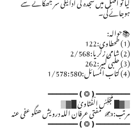
لیا تو اصل میں سجدہ کی ادائیگی سر جھکانے سے
ہوجائےگی۔
📚حوالہ:
(1) طحطاوی:122
(2) شامی زکریا:2/568
(3) حلبی کبیر:262
(4) کتاب المسائل:1/578:580
ــــــــــــــــــــــــــــــــــــــــــــ
━━━━━━━━❪❂❫━━━━━━━
▒▓█ مَجْلِسُ الْفَتَاویٰ █▓▒
مرتب:✍ مفتی عرفان اللہ درویش ھنگو عفی عنہ
━━━━━━━━❪❂❫━━━━━━━