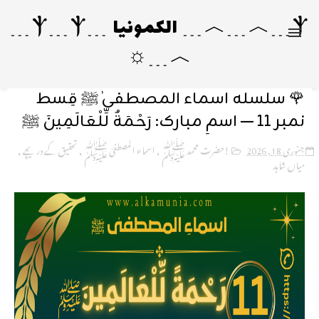
Ⲯ﹍︿﹍︿﹍ الکمونیا ﹍Ⲯ﹍Ⲯ﹍
︿﹍☼
🌹 سلسلہ اسماء المصطفیٰ ﷺ قِسط
نمبر 11 — اسمِ مبارک: رَحْمَةٌ لِّلْعَالَمِينَ ﷺ
جنوری 18, 2026
!حضرت محمد ﷺ
,
اسماء المصطفیٰ ﷺ
,
تحقیق کے دریچے
,
میاں شاہد