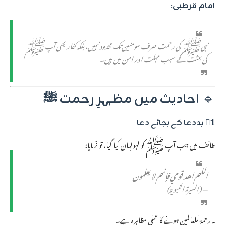
امام قرطبی
:
نبی ﷺ کی رحمت صرف مومنین تک محدود نہیں، بلکہ کفار بھی آپ ﷺ
کی بعثت کے سبب مہلت اور امن میں ہیں۔
🔹
احادیث میں مظہرِ رحمت ﷺ
1⃣ بددعا کے بجائے دعا
طائف میں جب آپ ﷺ کو لہولہان کیا گیا، تو فرمایا:
اللهم اهد قومي فإنهم لا يعلمون
— (السیرۃ النبویۃ)
یہ رحمۃ للعالمین ہونے کا عملی مظاہرہ ہے۔