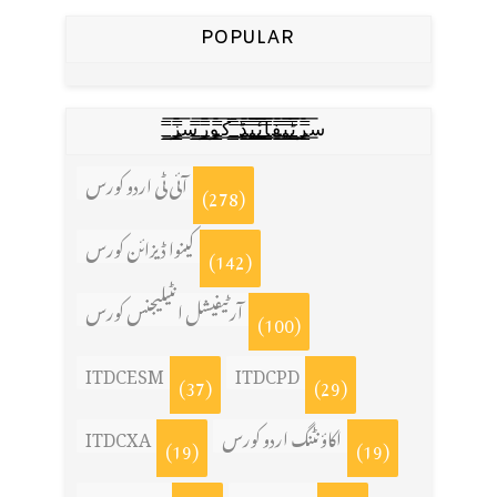
POPULAR
س̳̿͟͞ر̳̿͟͞ٹ̳̿͟͞ی̳̿͟͞ف̳̿͟͞ا̳̿͟͞ي̳̳̿ٔ̿͟͟͞͞ی̳̿͟͞ڈ̳̿͟͞ ̳̿͟͞ک̳̿͟͞و̳̿͟͞ر̳̿͟͞س̳̿͟͞ز̳̿͟͞
آئی ٹی اردو کورس
(278)
کینوا ڈیزائن کورس
(142)
آرٹیفیشل انٹیلیجنس کورس
(100)
ITDCESM
ITDCPD
(37)
(29)
اکاؤنٹنگ اردو کورس
ITDCXA
(19)
(19)