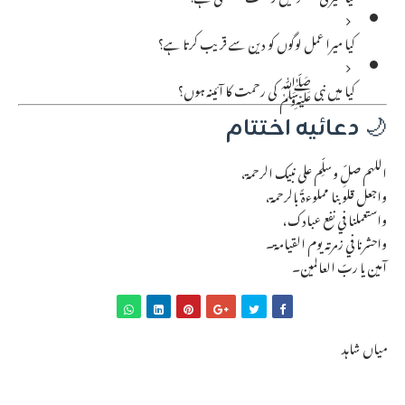
کیا میرا عمل لوگوں کو دین سے قریب کرتا ہے؟
کیا میں نبی ﷺ کی رحمت کا آئینہ ہوں؟
🌙
دعائیہ اختتام
اللهم صلِّ وسلِّم على نبيك الرحمة،
واجعل قلوبنا مملوءةً بالرحمة،
واستعملنا في نفع عبادك،
واحشرنا في زمرته يوم القيامة۔
آمین یا ربّ العالمین۔
میاں شاہد