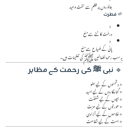
جانوروں پر ظلم سے سخت وعید
🌱
فطرت
درخت کاٹنے سے منع
پانی کے ضیاع سے منع
یہ سب رحمۃ للعالمین ﷺ کی تعلیمات ہیں۔
🔹
نبی ﷺ کی رحمت کے مظاہر
⭐ دشمنوں کے لیے عفو
⭐ گناہگاروں کے لیے امید
⭐ بچوں کے لیے شفقت
⭐ عورتوں کے لیے عزت
⭐ غلاموں کے لیے آزادی
⭐ امت کے لیے شفاعت