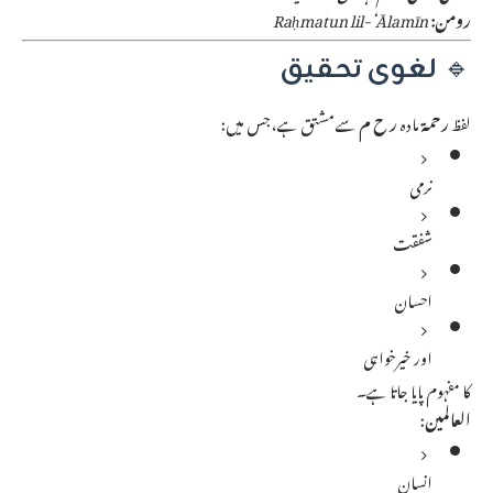
رومن:
Raḥmatun lil-‘Ālamīn
🔹
لغوی تحقیق
لفظ
رحمة
مادہ
ر ح م
سے مشتق ہے، جس میں:
نرمی
شفقت
احسان
اور خیرخواہی
کا مفہوم پایا جاتا ہے۔
العالمین
:
انسان