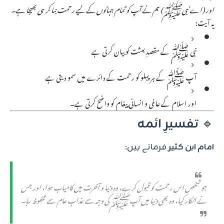
اور (اے نبی ﷺ) ہم نے آپ کو تمام جہانوں کے لیے رحمت بنا کر ہی بھیجا ہے۔
یہ آیت:
نبی ﷺ کے مقصدِ بعثت کو بیان کرتی ہے
آپ ﷺ کے ہر پہلو کو رحمت کے دائرے میں سمو دیتی ہے
اور اسلام کے عالمی و انسانی پیغام کو واضح کرتی ہے۔
🔹
تفسیرِ ائمہ
امام ابن کثیر
فرماتے ہیں:
جو شخص اس رحمت کو قبول کرے، وہ دنیا و آخرت میں کامیاب ہوا، اور جس
نے انکار کیا، وہ بھی دنیا میں آپ ﷺ کی وجہ سے عذابِ عام سے محفوظ رہا۔