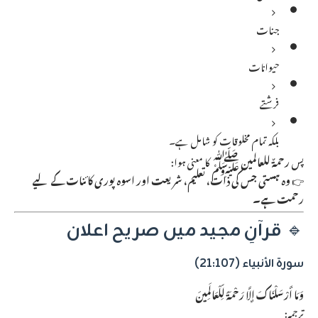
جنات
حیوانات
فرشتے
بلکہ تمام مخلوقات کو شامل ہے۔
پس
رحمۃٌ للعالمین ﷺ
کا معنی ہوا:
👉
وہ ہستی جس کی ذات، تعلیم، شریعت اور اسوہ پوری کائنات کے لیے
رحمت ہے۔
🔹
قرآنِ مجید میں صریح اعلان
سورۃ الأنبیاء (21:107)
وَمَا أَرْسَلْنَاكَ إِلَّا رَحْمَةً لِّلْعَالَمِينَ
ترجمہ: