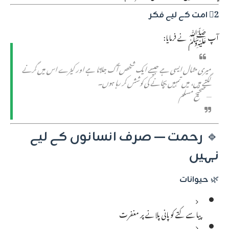
2⃣ امت کے لیے فکر
آپ ﷺ نے فرمایا:
میری مثال ایسی ہے جیسے ایک شخص آگ جلاتا ہے اور کیڑے اس میں گرنے
لگتے ہیں، میں تمہیں بچانے کی کوشش کر رہا ہوں۔
— صحیح مسلم
🔹
رحمت — صرف انسانوں کے لیے
نہیں
🌿
حیوانات
پیاسے کتے کو پانی پلانے پر مغفرت