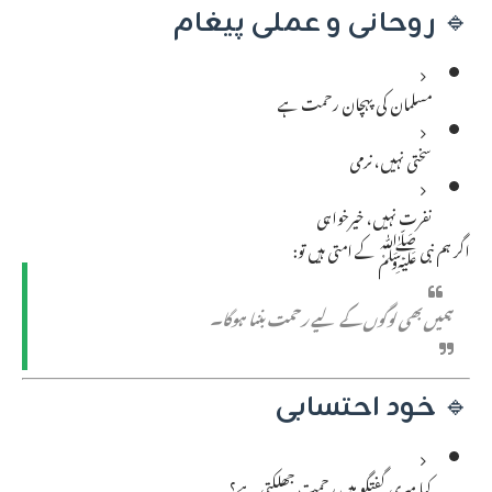
🔹
روحانی و عملی پیغام
مسلمان کی پہچان رحمت ہے
سختی نہیں، نرمی
نفرت نہیں، خیرخواہی
اگر ہم نبی ﷺ کے امتی ہیں تو:
ہمیں بھی لوگوں کے لیے رحمت بننا ہوگا۔
🔹
خود احتسابی
کیا میری گفتگو میں رحمت جھلکتی ہے؟