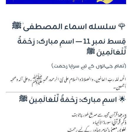
🌹
سلسلہ اسماء المصطفیٰ ﷺ
قِسط نمبر 11 — اسمِ مبارک: رَحْمَةٌ
لِّلْعَالَمِينَ ﷺ
(تمام جہانوں کے لیے سراپا رحمت)
الحمد للہ ربّ العالمین، والصلاة والسلام على نبیّ الرحمة، محمدٍ ﷺ، وعلى آلہ وصحبہ
أجمعین۔
🌟
اسمِ مبارک: رَحْمَةٌ لِّلْعَالَمِينَ ﷺ
درجہ:
قرآنِ مجید سے صریح طور پر ثابت
ذکرِ قرآنی:
سورۃ الأنبیاء
لغوی معنی:
تمام جہانوں کے لیے رحمت