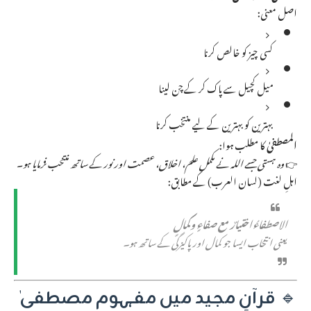
اصل معنی:
کسی چیز کو خالص کرنا
میل کچیل سے پاک کر کے چن لینا
بہترین کو بہترین کے لیے منتخب کرنا
المصطفىٰ
کا مطلب ہوا:
👉
وہ ہستی جسے اللہ نے مکمل علم، اخلاق، عصمت اور نور کے ساتھ منتخب فرمایا ہو
۔
اہلِ لغت (لسان العرب) کے مطابق:
الاصطفاءُ اختيارٌ مع صفاءٍ وكمالٍ
یعنی انتخاب ایسا جو کمال اور پاکیزگی کے ساتھ ہو۔
🔹
قرآنِ مجید میں مفہومِ مصطفیٰ