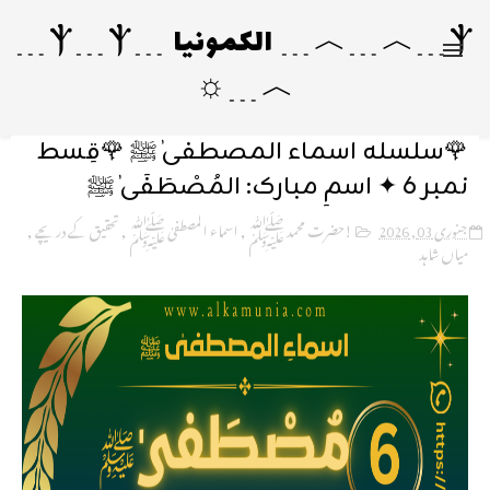
Ⲯ﹍︿﹍︿﹍ الکمونیا ﹍Ⲯ﹍Ⲯ﹍
︿﹍☼
🌹سلسلہ اسماء المصطفیٰ ﷺ 🌹قِسط
نمبر 6 ✦ اسمِ مبارک: المُصْطَفَىٰ ﷺ
جنوری 03, 2026
!حضرت محمد ﷺ
,
اسماء المصطفیٰ ﷺ
,
تحقیق کے دریچے
,
میاں شاہد