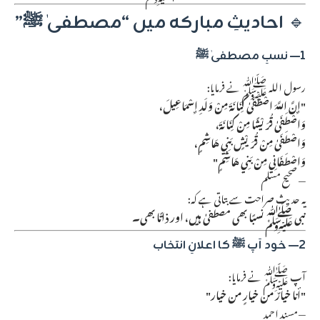
🔹
احادیثِ مبارکہ میں “مصطفیٰ ﷺ”
1— نسبِ مصطفیٰ ﷺ
رسول اللہ ﷺ نے فرمایا:
"إِنَّ اللَّهَ اصْطَفَىٰ كِنَانَةَ مِنْ وَلَدِ إِسْمَاعِيلَ،
وَاصْطَفَىٰ قُرَيْشًا مِنْ كِنَانَةَ،
وَاصْطَفَىٰ مِنْ قُرَيْشٍ بَنِي هَاشِمٍ،
وَاصْطَفَانِي مِنْ بَنِي هَاشِمٍ"
— صحیح مسلم
یہ حدیث صراحت سے بتاتی ہے کہ:
نبی ﷺ نسبًا بھی مصطفیٰ ہیں، اور ذاتًا بھی۔
2— خود آپ ﷺ کا اعلانِ انتخاب
آپ ﷺ نے فرمایا:
"أنا خيارٌ من خيارٍ من خيار"
— مسند احمد