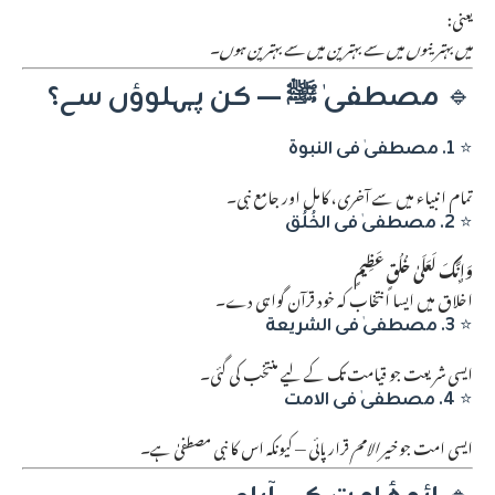
یعنی:
میں بہترینوں میں سے بہترین میں سے بہترین ہوں
۔
🔹
مصطفیٰ ﷺ — کن پہلوؤں سے؟
⭐
1. مصطفیٰ فی النبوۃ
تمام انبیاء میں سے آخری، کامل اور جامع نبی۔
⭐
2. مصطفیٰ فی الخُلُق
وَإِنَّكَ لَعَلَىٰ خُلُقٍ عَظِيمٍ
اخلاق میں ایسا انتخاب کہ خود قرآن گواہی دے۔
⭐
3. مصطفیٰ فی الشریعۃ
ایسی شریعت جو قیامت تک کے لیے منتخب کی گئی۔
⭐
4. مصطفیٰ فی الامت
ایسی امت جو
خیر الامم
قرار پائی — کیونکہ اس کا نبی مصطفیٰ ہے۔