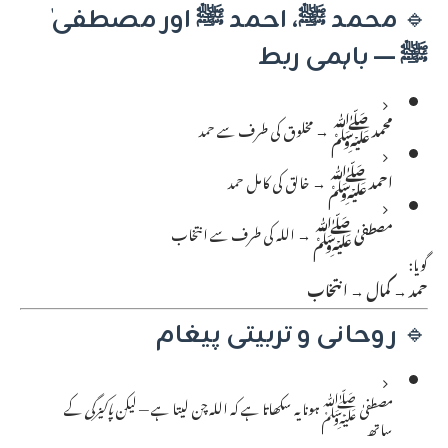
🔹
محمد ﷺ، احمد ﷺ اور مصطفیٰ
ﷺ — باہمی ربط
محمد ﷺ
→ مخلوق کی طرف سے حمد
احمد ﷺ
→ خالق کی کامل حمد
مصطفیٰ ﷺ
→ اللہ کی طرف سے انتخاب
گویا:
حمد → کمال → انتخاب
🔹
روحانی و تربیتی پیغام
مصطفیٰ ﷺ ہونا یہ سکھاتا ہے کہ اللہ چن لیتا ہے — لیکن
پاکیزگی
کے
ساتھ