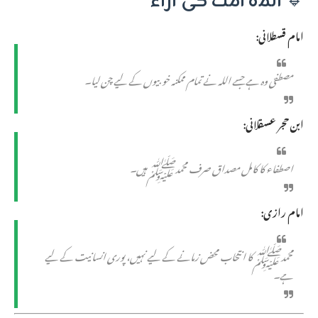
🔹
ائمۂ امت کی آراء
امام قسطلانی:
مصطفیٰ وہ ہے جسے اللہ نے تمام ممکنہ خوبیوں کے لیے چن لیا۔
ابن حجر عسقلانی:
اصطفاء کا کامل مصداق صرف محمد ﷺ ہیں۔
امام رازی:
محمد ﷺ کا انتخاب محض زمانے کے لیے نہیں، پوری انسانیت کے لیے
ہے۔