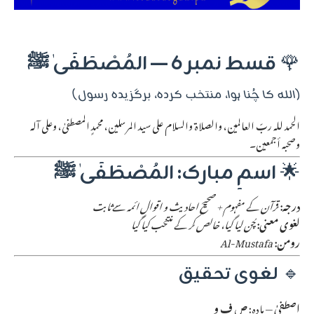
🌹
قسط نمبر 6 — المُصْطَفَىٰ ﷺ
(اللہ کا چُنا ہوا، منتخب کردہ، برگزیدہ رسول)
الحمد للہ ربّ العالمین، والصلاة والسلام على سید المرسلین، محمدٍ المصطفىٰ، وعلى آلہ
وصحبہ أجمعین۔
🌟
اسمِ مبارک: المُصْطَفَىٰ ﷺ
درجہ:
قرآن کے مفہوم + صحیح احادیث و اقوالِ ائمہ سے ثابت
لغوی معنی:
چُن لیا گیا، خالص کر کے منتخب کیا گیا
رومن:
Al-Mustafa
🔹
لغوی تحقیق
اصطفىٰ
— مادہ:
ص ف و