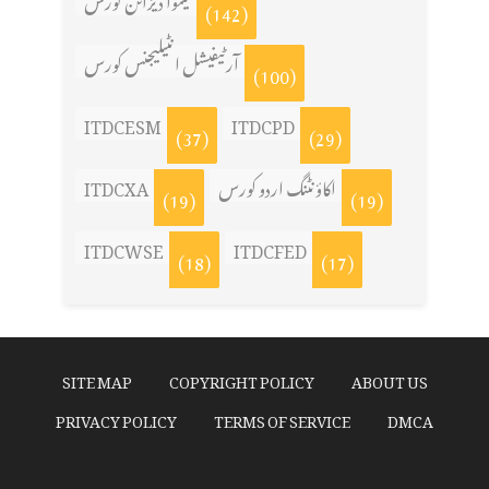
(142)
آرٹیفیشل انٹیلیجنس کورس
(100)
ITDCESM
ITDCPD
(37)
(29)
اکاؤنٹنگ اردو کورس
ITDCXA
(19)
(19)
ITDCWSE
ITDCFED
(18)
(17)
SITE MAP
COPYRIGHT POLICY
ABOUT US
PRIVACY POLICY
TERMS OF SERVICE
DMCA