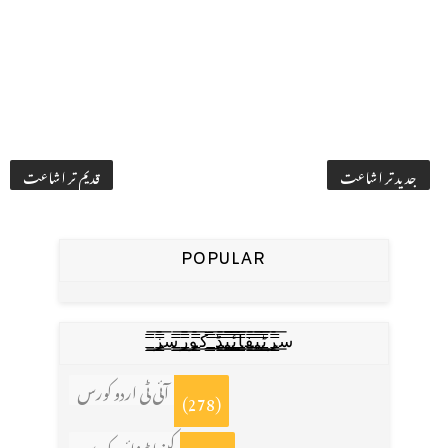
جدید تر اشاعت
قدیم تر اشاعت
POPULAR
س̳̿͟͞ر̳̿͟͞ٹ̳̿͟͞ی̳̿͟͞ف̳̿͟͞ا̳̿͟͞ي̳̳̿ٔ̿͟͟͞͞ی̳̿͟͞ڈ̳̿͟͞ ̳̿͟͞ک̳̿͟͞و̳̿͟͞ر̳̿͟͞س̳̿͟͞ز̳̿͟͞
آئی ٹی اردو کورس
(278)
کینوا ڈیزائن کورس