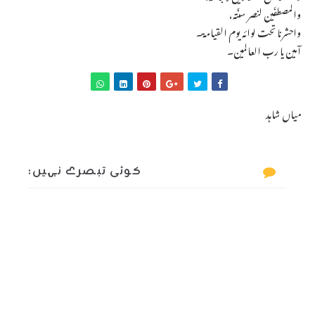
والمصطفَين لنصر سنّته،
واحشرنا تحت لوائه يوم القيامة۔
آمین یا رب العالمین۔
میاں شاہد
کوئی تبصرے نہیں: