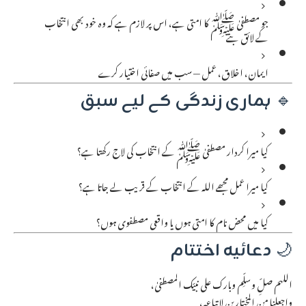
جو مصطفیٰ ﷺ کا امتی ہے، اس پر لازم ہے کہ وہ خود بھی انتخاب
کے لائق بنے
ایمان، اخلاق، عمل — سب میں صفائی اختیار کرے
🔹
ہماری زندگی کے لیے سبق
کیا میرا کردار مصطفیٰ ﷺ کے انتخاب کی لاج رکھتا ہے؟
کیا میرا عمل مجھے اللہ کے انتخاب کے قریب لے جاتا ہے؟
کیا میں محض نام کا امتی ہوں یا واقعی مصطفوی ہوں؟
🌙
دعائیہ اختتام
اللهم صلِّ وسلِّم وبارك على نبيّك المصطفىٰ،
واجعلنا من المختارين لاتباعه،