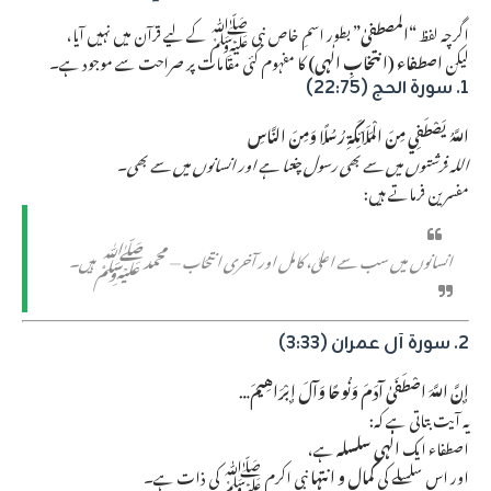
اگرچہ لفظ
“المصطفىٰ”
بطور اسمِ خاص نبی ﷺ کے لیے قرآن میں نہیں آیا،
لیکن
اصطفاء (انتخابِ الٰہی)
کا مفہوم کئی مقامات پر صراحت سے موجود ہے۔
1. سورۃ الحج (22:75)
اللَّهُ يَصْطَفِي مِنَ الْمَلَائِكَةِ رُسُلًا وَمِنَ النَّاسِ
اللہ فرشتوں میں سے بھی رسول چنتا ہے اور انسانوں میں سے بھی
۔
مفسرین فرماتے ہیں:
انسانوں میں سب سے اعلیٰ، کامل اور آخری انتخاب —
محمد ﷺ
ہیں۔
2. سورۃ آل عمران (3:33)
إِنَّ اللَّهَ اصْطَفَىٰ آدَمَ وَنُوحًا وَآلَ إِبْرَاهِيمَ…
یہ آیت بتاتی ہے کہ:
اصطفاء ایک
الٰہی سلسلہ
ہے،
اور اس سلسلے کی
کمال و انتہا
نبی اکرم ﷺ کی ذات ہے۔