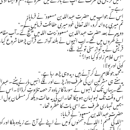
رہے۔"
اس کے جواب میں حضرت عبداللہ بن مسعود ؓ نے فرمایا:
تم میری پروا نہ کرو، اللہ تعالی خود میری حفاظت فرمائیں گے۔"
دوپہر کے بعد حضرت عبداللہ بن مسعود ؓ بیت اللہ میں پہنچ گئے۔آپ 
اپنے گھروں میں تھے۔اب انہوں نے بلند آواز سے قرآن پڑھنا شروع کیا
قریش نے یہ آواز سنی تو کہنے لگے،
"اس غلام زاد کو کیا ہوا؟ "
کوئی اور بولا:
"محمد جو کلام لے کر آئے ہیں ، یہ وہی پڑھ رہا ہے. "
یہ سنتے ہی مشرکین ان کی طرف دوڑ پڑےاور لگے انہیں مارنے پیٹنے۔عبدال
تھے۔یہاں تک کہ انہوں نے سورۃ کا زیادہ تر حصہ تلاوت کرڈالا۔اس کے
اس وقت تک لہولہان ہوچکا تھا۔ان کی یہ حالت دیکھ کر مسلمان بول اٹ
"ہمیں تمہاری طرف سے اسی بات کا خطرہ تھا، "
حضرت عبداللہ بن مسعود ؓ نے فرمایا:
"اللہ کی قسم! اللہ کے دشمنوں کو میں نے اپنے لیے آج سے زیادہ ہلکا اور کم
جا کر قرآن پڑھ سکتا ہوں -"