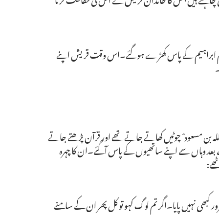
مقام ابراہیم کے پاس کھڑے ہوگئے۔اس وقت قریش اپنے
۔
لہ بن مسعود ؓ چوٹیں کھاتے جاتے تھے اور قرآن پڑھتے جاتے
 بعد وہاں سے اپنے ساتھیوں کے پاس آگئے۔ان کا چہرہ
ھے:
زور کبھی نہیں پایا۔اگر تم لوگ کہو تو کل پھر ان کے سامنے