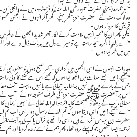
"ابو عمارہ (یعنی حضرت حمزہ رضی اللہ عنہ) کو چھوڑدو، میں نے واقعی ان کے
وہ لوگ ہٹ گئے - حضرت حمزہ ؓ گھر پہنچے - گھر آکر انہوں نے الجھن محسوس ک
قریش کا سردار ہوں -
لیکن پھر ان کا ضمیر انہیں ملامت کرنے لگا، آخر شدید الجھن کے عالم میں
"اے اللہ! اگر یہ سچا راستہ ہے تو میرے دل میں یہ بات ڈال دے اور ا
میں میں گھر گیا ہوں -"
وہ رات انہوں نے اسی الجھن میں گزاری - آخر صبح ہوئی تو حضور نب
"بھتیجے! میں ایسے معاملے میں الجھ گیا ہوں کہ مجھے اس سے نکلنے کا کوئی ر
جس کے بارے میں میں نہیں جانتا، یہ سچائی ہے یا نہیں ، بہت سخت معام
اس پر آنحضرت ﷺ حضرت حمزہ ؓ کی طرف متوجہ ہوئے - آپ نے انہی
سنائی، آپ کے وعظ و نصیحت کا یہ اثر ہوا کہ اللہ تعالیٰ نے انہیں ایمان کا نو
"اے بھتیجے! میں گواہی دیتا ہوں کہ تم اللہ کے رسول ہو - بس اب تم اپنے
حضرت ابن عباس ؓ فرماتے ہیں ، اسی واقعے پر قرآن پاک کی یہ آیت نازل
ترجمہ: ایسا شخص جو کہ پہلے مردہ تھا، پھر ہم نے اسے زندہ کردیا اور ہم 
ہے۔ (سورة الانعام)