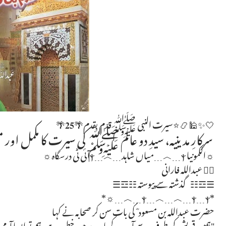
🤍✨🕌📿⭐️سیرت النبی ﷺ قدم بقدم🌴𝟐𝟓🌴
سرکارِ مدینیہ، سیدِ دو عالم ﷺ کی سیرت کا مکمل اور
☼الکمونیا ⲯ﹍︿﹍میاں شاہد﹍︿﹍ⲯآئی ٹی درسگاہ☼
✍🏻 عبداللہ فارانی
☰☲☷ گذشتہ سے پیوستہ ☷☲☰
*ⲯ﹍︿﹍︿﹍ⲯ﹍ⲯ﹍︿﹍☼*
حضرت عبداللہ بن مسعود ؓ کی بات سن کر صحابہ نے کہا
"ہمیں قریش کی طرف سے آپ کے بارے میں خطرہ ہے، ہم تو ایسا آدمی 