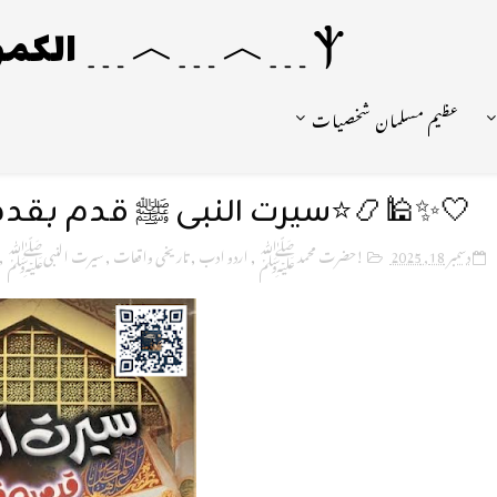
Ⲯ﹍︿﹍︿﹍ الکمونیا ﹍Ⲯ﹍Ⲯ﹍︿﹍☼
عظیم مسلمان شخصیات
🤍✨🕌📿⭐️سیرت النبی ﷺ قدم بقدم🌴𝟓
دسمبر 18, 2025
!حضرت محمد ﷺ
,
اردو ادب
,
تاریخی واقعات
,
سیرت النبیﷺ
,