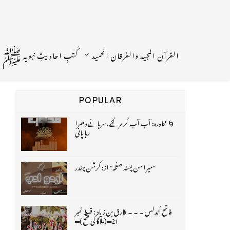
القرآن المجید والفرقان الحمید
کُتبِ احادیثِ نبویہ ﷺ
POPULAR
🌀 محاورہ: آب آب کر مر گئے، سرہانے دھرا
رہا پانی
"میرا من پسند صفحہ" از: کرشن چندر
فاتح اُندلس ۔ ۔ ۔ طارق بن زیاد : قسط نمبر
21═(ملاگا کی فتح )═