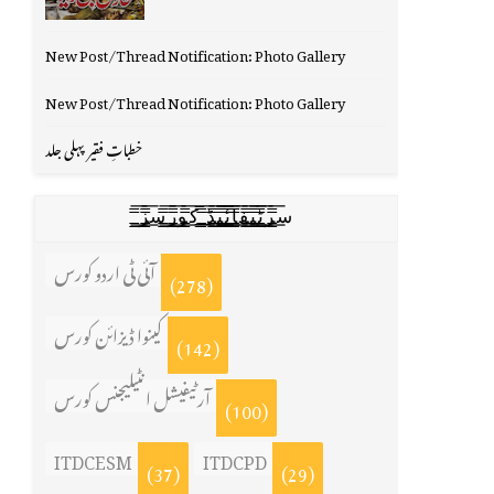
New Post/Thread Notification: Photo Gallery
New Post/Thread Notification: Photo Gallery
خطباتِ فقیر پہلی جلد
س̳̿͟͞ر̳̿͟͞ٹ̳̿͟͞ی̳̿͟͞ف̳̿͟͞ا̳̿͟͞ي̳̳̿ٔ̿͟͟͞͞ی̳̿͟͞ڈ̳̿͟͞ ̳̿͟͞ک̳̿͟͞و̳̿͟͞ر̳̿͟͞س̳̿͟͞ز̳̿͟͞
آئی ٹی اردو کورس
(278)
کینوا ڈیزائن کورس
(142)
آرٹیفیشل انٹیلیجنس کورس
(100)
ITDCESM
ITDCPD
(37)
(29)