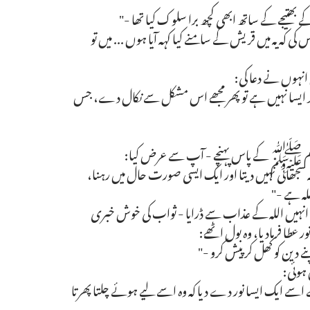
 بھتیجے کے ساتھ ابھی کچھ برا سلوک کیا تھا -"
ی کہ یہ میں قریش کے سامنے کیا کہہ آیا ہوں ... میں تو
 انہوں نے دعا کی:
گر ایسا نہیں ہے تو پھر مجھے اس مشکل سے نکال دے، جس
ی کریم ﷺ کے پاس پہنچے - آپ سے عرض کیا:
استہ سجھائی نہیں دیتا اور ایک ایسی صورت حال میں رہنا،
لہ ہے -"
ں اللہ کے عذاب سے ڈرایا - ثواب کی خوش خبری
ر عطا فرمادیا، وہ بول اٹھے:
 دین کو کھل کر پیش کرو -"
 ہوئی:
نے اسے ایک ایسا نور دے دیا کہ وہ اسے لیے ہوئے چلتا پھرتا