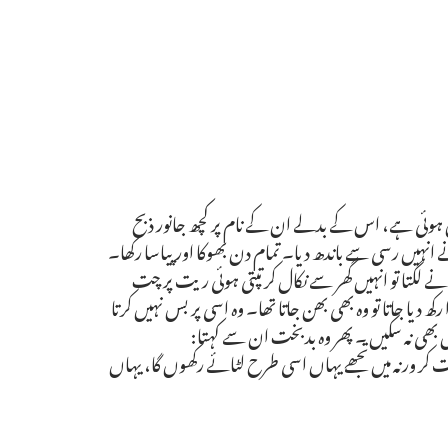
ین ہوئی ہے، اس کے بدلے ان کے نام پر کچھ جانور ذبح
ہیں رسی سے باندھ دیا۔ تمام دن بھوکا اور پیاسا رکھا۔
 لگتا تو انہیں گھر سے نکال کر تپتی ہوئی ریت پر چت
دیا جاتا تو وہ بھی بھن جاتا تھا۔ وہ اسی پر بس نہیں کرتا
سے ہل بھی نہ سکیں ۔ پھر وہ بدبخت ان سے کہتا:
ادت کر ورنہ میں تجھے یہاں اسی طرح لٹائے رکھوں گا، یہاں