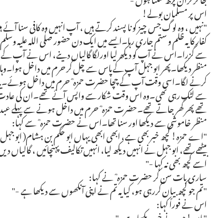
اس پر مسلمان بولے!
"نہیں ، وہ لوگ جس چیز کو نا پسند کرتے ہیں ، آپ انہیں وہ کافی سنا آئے ہ
کفار کا یہ ظلم و ستم جاری رہا۔ایسے میں ایک دن حضور صلٰی اللہ علیہ
سے گزرا۔اس نے آپ کو دیکھ لیا اورلگا گالیاں دینے، اس نے آپ کے سر 
منظر دیکھا۔پھر ابو جہل آپ کےپاس سے چل کر حرم میں داخل ہوا۔وہاں 
کرنے لگا۔اسی وقت آپ کے چچا حضرت حمزہ ؓ حرم میں داخل ہوئے۔یہ 
سے لٹک رہی تھی۔وہ اس وقت شکار سے واپس آئے تھے۔ان کی عادت تھی
تھے پھر گھر جاتے تھے۔حضرت حمزہ ؓ حرم میں داخل ہونے سے پہلے عبد
منظر خاموشی سے دیکھا اور سنا تھا۔اس نے حضرت حمزہ ؓ سے کہا:
"اے حمزہ! کچھ خبر بھی ہے، ابھی ابھی یہاں ابو حکم بن ہشام( ابو جہ
بیٹھے تھے، ابو جہل نے انہیں دیکھ لیا، انہیں تکالیف پہنچائیں ، گالیاں
اسے کچھ بھی نہ کہا -"
ساری بات سن کر حضرت حمزہ ؓ نے کہا:
"تم جو کچھ بیان کررہی ہو، کیا یہ تم نے اپنی آنکھوں سے دیکھا ہے -"
اس نے فوراً کہا:
"ہاں ! میں نے خود دیکھا ہے -"