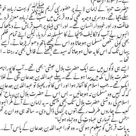
حضرت حمزہ ؓ کے ایمان لانے پر حضور نبی کریم ﷺ کو بہت زیادہ خوشی 
سگے چچا تھے، دوسری وجہ یہ تھی کہ وہ قریش میں سب سے زیادہ معزز فر
طاقت ور اور خوددار انسان تھے۔ اور اسی بنیاد پر جب قریش نے دیکھ
انہوں نے آپ کو تکالیف پہنچانے کا سلسلہ بند کردیا، لیکن اپنے تمام ظلم 
بھی کوئی شخص مسلمان ہوجاتا وہ اس کے پیچھے ہاتھ دھوکر پڑجاتے، ایسے لوگو
یہاں تک کہ اس کا یہ حال ہوجاتا کہ سیدھے بیٹھنے کے قابل بھی نہ رہتا ۔ ا
تھا ۔
ایسے ہی لوگوں میں سے ایک حضرت بلال حبشی ؓ بھی تھے۔ آپ کا پورا نام
حضرت بلال ؓ مکہ میں پیدا ہوئے تھے۔ پہلے عبداللہ بن جدعان تیمی کے غل
کہ کہ کہیں وہ مسلمان نہ ہوجائیں ۔ بس اس نے حضرت بلال بن رباح ؓ کو 
اسلام کی روشنی حضرت بلال ؓ تک بھی پہنچی ۔ یہ ایمان لے آئے مگر انہ
کعبہ کے چاروں طرف رکھے بتوں پر گندگی ڈال دی۔ ساتھ ہی وہ ان پر تھ
"جس نے تمہاری عبادت کی وہ تباہ ہوگیا"
یہ بات قریش کو معلوم ہوگئی۔ وہ فورا عبداللہ بن جدعان کے پاس آئے.
"تم بے دین ہوگئے ہو۔"