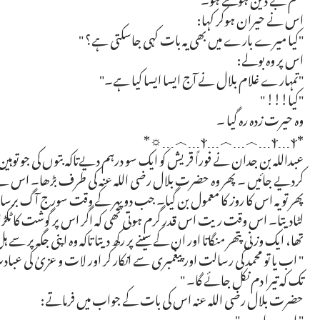
اس نے حیران ہوکر کہا:
"کیا میرے بارے میں بھی یہ بات کہی جاسکتی ہے؟ "
اس پر وہ بولے:
"تمہارے غلام بلال نے آج ایسا ایسا کیا ہے۔"
"کیا!!! "
وہ حیرت زدہ رہ گیا ۔
*ⲯ﹍︿﹍︿﹍ⲯ﹍ⲯ﹍︿﹍☼*
عبداللہ بن جدان نے فوراً قریش کو ایک سو درہم دیےتاکہ بتوں کی جو توہ
کردیے جائیں ۔ پھر وہ حضرت بلال رضی الله عنہ کی طرف بڑھا۔ اس نے ان
پھر تو یہ اس کا روز کا معمول بن گیا۔ جب دوپہر کے وقت سورج آگ برسانے
لٹادیتا۔ اس وقت ریت اس قدر گرم ہوتی تھی کہ اگر اس پر گوشت کا ٹکڑا رکھ 
تھا، ایک وزنی پتھر منگاتا اور ان کے سینے پر رکھ دیتا تاکہ وہ اپنی جگہ پر 
" اب یا تو محمد کی رسالت اور پیغمبری سے انکار کر اور لات و عزیٰ کی عب
تک کہ تیرا دم نکل جائے گا۔ "
حضرت بلال رضی الله عنہ اس کی بات کے جواب میں فرماتے:
" احد.... احد ۔ "