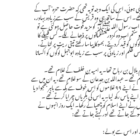
ہوئی، اس کی ایک وجہ تو یہ تھی کہ حضرت حمزہ ؓ آپ کے
د تھے۔ اس کے ساتھ ہی وہ قریش کے سب سے زیادہ بہادر،
ا کہ اب رسول اللہ ﷺ کو مزید قوت حاصل ہوگئی ہے تو
و ستم اب وہ کمزور مسلمانوں پر ڈھانے لگے۔ کس قبیلے کا
ں کو قید کردیتے، بھوکا پیاسا رکھتے تپتی ریت پر لٹاتے،
س ظلم اور زیادتی پر سب سے زیادہ ابوجہل لوگوں کو اکساتا
 بلال بن رباح تھا۔ یہ امیہ بن خلف کے غلام تھے۔
ام تھے ۔ عبداللہ بن جدعان کے سو غلام تھے، یہ ان میں سے
ایک تھے۔ جب اسلام کا آغاز ہوا اور اس کا نور پھیلا تو عبداللہ بن جدعان نے اپنے ٩٩ غلاموں کو اس خوف سے مکہ سے باہر بھجوا دیا
اپنے پاس رکھ لیا۔ یہ اس کی بکریاں چرایا کرتےتھے ۔
وں نے اپنے اسلام کو چھپائے رکھا۔ ایک روز انہوں نے
وکتے جاتے تھے اور کہتے جاتے تھے:
.. اور اس سے بولے: