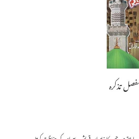
 مفصل تذکرہ
چاہتے ہیں جس کا خاندان قریش سے اس کی حفاظت کرتا