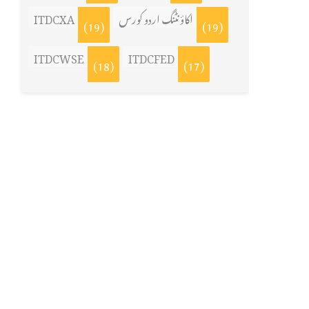
اکاؤنٹنگ اردو کورس
ITDCXA
(19)
(19)
ITDCWSE
ITDCFED
(18)
(17)