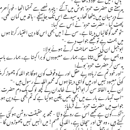
یہ سنتے ہی حضرت حمزہ ؓ جوش میں آگئے - چہرہ غصے سے تمتما اٹھا - فوراً 
کے درمیان میں بیٹھا تھا، یہ سیدھے اس تک جاپہنچے - ہاتھ میں کمان تھی،
پھٹ گیا - حضرت حمزہ ؓ نے اس سے کہا:
"تو محمد کو گالیاں دیتا ہے، سن لے! میں بھی اس کا دین اختیار کرتا ہوں 
میں ہمت ہے تو مجھے جواب دے -"
ابوجہل ان کی منت سماجت کرتے ہوئے بولا:
وہ ہمیں بےعقل بتاتا ہے، ہمارے معبودوں کو برا کہتا ہے، ہمارے با
یہ سن کر حضرت حمزہ ؓ بولے:
"اور خود تم سے زیادہ بے عقل اور بےوقوف کون ہوگا جو اللہ کو چھوڑ کر پتھ
کوئی معبود نہیں اور میں گواہی دیتا ہوں کہ محمد اللہ کے رسول ہیں -"
ان کے یہ الفاظ سن کر ابوجہل کے خاندان کے کچھ لوگ یک دم حضرت حمز
"اب تمہارے بارے میں بھی ہمیں یقین ہوگیا ہے کہ تم بھی بےدین ہوگ
جواب میں حضرت حمزہ ؓ نے فرمایا:
"آؤ....کون ہے مجھے اس سے روکنے والا - مجھ پر حقیقت روشن ہوگئی ہے، می
کہتے ہیں ، وہ حق اور سچائی ہے، اللہ کی قسم! میں انہیں نہیں چھوڑوں گا - ا
یہ سن کر ابوجہل نے اپنے لوگوں سے کہا: