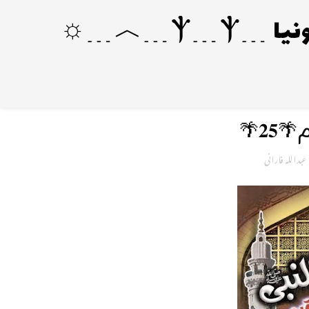
🌴
عبداللہ فارانی