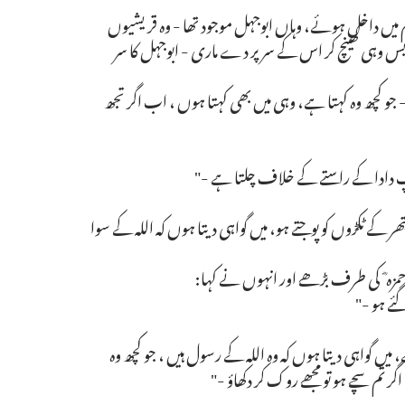
حرم میں داخل ہوئے، وہاں ابوجہل موجود تھا - وہ قریشیوں
 بس وہی کھینچ کر اس کے سر پر دے ماری - ابوجہل کا سر
- جو کچھ وہ کہتا ہے، وہی میں بھی کہتا ہوں ، اب اگر تجھ
پ دادا کے راستے کے خلاف چلتا ہے -"
ر کے ٹکڑوں کو پوجتے ہو، میں گواہی دیتا ہوں کہ اللہ کے سوا
ہ ؓ کی طرف بڑھے اور انہوں نے کہا:
ئے ہو -"
ں گواہی دیتا ہوں کہ وہ اللہ کے رسول ہیں ، جو کچھ وہ
گر تم سچے ہو تو مجھے روک کر دکھاؤ -"