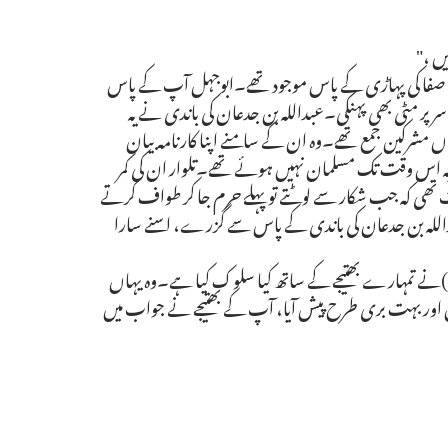
یں ،"
 وسلم صفا کی پہاڑی کے پاس موجود تھے۔ابوجہل آپ کے پاس
پر مٹی بھی پہنکی۔عبداللہ بن جدعان کی باندی نے یہ
مشرکین جمع تھے۔وہ ان کے سامنے اپنا کارنامہ بیان
اس وقت تک مسلمان نہیں ہوئے تھے۔تلوار ان کی کمر
 کہ جب شکار سے لوٹتے تو پہلے حرم جا کر طواف کرتے
اللہ بن جدعان کی باندی کے پاس سے گزرے، اسنے سارا
ل)نے تمہارے بھتیجے کے ساتھ کیا سلوک کیا ہے۔وہ یہاں
 دیں اور بہت بری طرح پیش آیا، آپ کے بھتیجے نے جواب میں