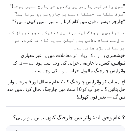
"فون وائرلیس چارجر پر رکھوں تو چارج نہیں ہوتا!"
"صرف ہلکا سا جھٹکا دینے پر چارج شروع ہوتا ہے!"
"چارجر دوسرے فون میں کام کرتا ہے، میرے میں کیوں نہیں؟"
وائرلیس چارجنگ ایک بہترین تکنیک ہے جو
کیبلز کے
جال سے نجات
دلاتی ہے، لیکن جب یہ کام نہ کرے، تو
پریشانی بڑھ جاتی ہے۔
خوشخبری یہ ہے کہ زیادہ تر معاملات میں یہ
غیر معیاری
ڈیوائس، کیس، یا عارضی خرابی
کی وجہ سے ہوتا ہے — نہ کہ
وائرلیس چارجنگ ماڈیول خراب ہونے کی وجہ سے۔
آج ہم آپ کو
وائرلیس چارجنگ کے 7 عام مسائل
اور
6 مرحلہ وار
حل
بتائیں گے، جو آپ کو
10 منٹ میں چارجنگ بحال کرنے
میں مدد
دیں گے — بغیر فون کھولے!
❓ عام وجوہات: وائرلیس چارجنگ کیوں نہیں ہو رہی؟