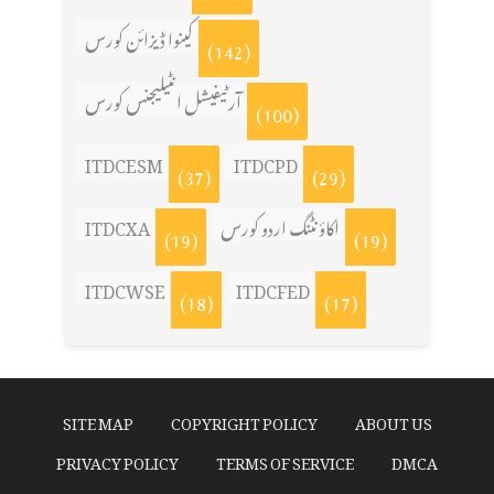
کینوا ڈیزائن کورس
(142)
آرٹیفیشل انٹیلیجنس کورس
(100)
ITDCESM
ITDCPD
(37)
(29)
اکاؤنٹنگ اردو کورس
ITDCXA
(19)
(19)
ITDCWSE
ITDCFED
(18)
(17)
SITE MAP
COPYRIGHT POLICY
ABOUT US
PRIVACY POLICY
TERMS OF SERVICE
DMCA