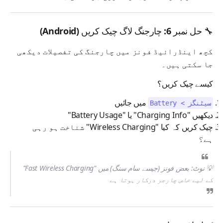
🔧 حل نمبر 6: چارجنگ لاگ چیک کریں (Android)
کچھ اینڈرائیڈ فونز میں چارجنگ کی تفصیلات دیکھی
جا سکتی ہیں۔
کیسے چیک کریں؟
میں جائیں
سیٹنگز > Battery
"Battery Usage" یا "Charging Info" دیکھیں
چیک کریں کہ کیا "Wireless Charging" شناخت ہو رہی
ہے؟
💡 نوٹ: بعض فونز (جیسے سام سنگ) میں "Fast Wireless Charging"
کے لیے خاص چارجر درکار ہوتا ہے