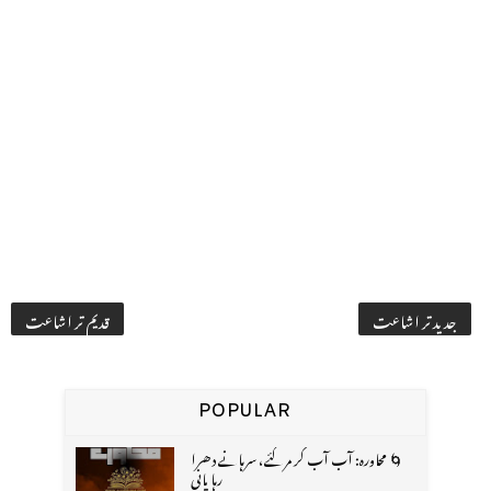
جدید تر اشاعت
قدیم تر اشاعت
POPULAR
🌀 محاورہ: آب آب کر مر گئے، سرہانے دھرا
رہا پانی