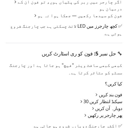
اگر چارجر میں
ربر کی پٹیاں
ہوں، تو فون ان کے
درمیان ہو
فون کو
سیدھا
رکھیں — جھکا ہوا نہ ہو
✅ کچھ چارجرز میں LED لائٹ چمکتی ہے جب چارجنگ شروع
ہوتی ہے
🔧 حل نمبر 5: فون کو ری اسٹارٹ کریں
کبھی کبھی سافٹ ویئر "فیچ" ہو جاتا ہے اور چارجنگ
سسٹم کو متاثر کرتا ہے۔
کیا کریں؟
فون بند کریں
30 سیکنڈ انتظار کریں
دوبارہ آن کریں
پھر چارجر پر رکھیں
✅ اکثر چارجنگ دوبارہ شروع ہو جاتی ہے