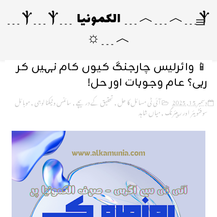
Ⲯ﹍︿﹍︿﹍ الکمونیا ﹍Ⲯ﹍Ⲯ﹍
︿﹍☼
📱 وائرلیس چارجنگ کیوں کام نہیں کر
رہی؟ عام وجوہات اور حل!
دسمبر 15, 2025
آئی ٹی مسائل کا حل
,
تحقیق کے دریچے
,
سائنس و ٹیکنالوجی
,
موبائل
سوفٹویئر اور رپیئرنگ
,
میاں شاہد