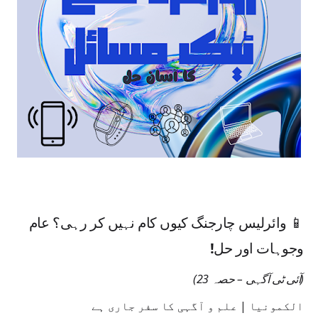
📱 وائرلیس چارجنگ کیوں کام نہیں کر رہی؟ عام
وجوہات اور حل!
(آئی ٹی آگہی – حصہ 23)
الکمونیا | علم و آگہی کا سفر جاری ہے