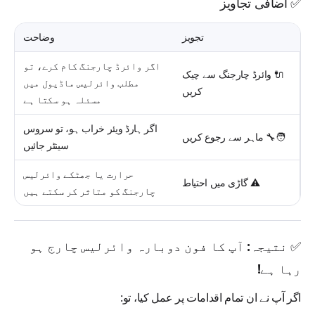
✅ اضافی تجاویز
تجویز
وضاحت
اگر وائرڈ چارجنگ کام کرے، تو
🔌
وائرڈ چارجنگ سے چیک
مطلب وائرلیس ماڈیول میں
کریں
مسئلہ ہو سکتا ہے
اگر ہارڈ ویئر خراب ہو، تو سروس
🧑‍🔧
ماہر سے رجوع کریں
سینٹر جائیں
حرارت یا جھٹکے وائرلیس
⚠️
گاڑی میں احتیاط
چارجنگ کو متاثر کر سکتے ہیں
✅ نتیجہ: آپ کا فون دوبارہ وائرلیس چارج ہو
رہا ہے!
اگر آپ نے ان تمام اقدامات پر عمل کیا، تو: