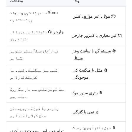
وجہ
وضاحت
5mm سے موٹا کیس چارجنگ
📦
موٹا یا غیر موزوں کیس
روک سکتا ہے
چارجر Qi سٹینڈرڈ پر پورا نہ
🔌
غیر معیاری یا کمزور چارجر
اترتے ہوں
🔄
سسٹم گِچ یا سافٹ ویئر
فون "چارجنگ" سسٹم فیچ ہو
مسئلہ
گیا ہو
🧲
میٹل یا میگنیٹ کی
کیس میں میگنیٹ، کلپ، یا
موجودگی
کریڈٹ کارڈ ہو
بعض فونز غلطی سے چارجنگ روک
🔋
بیٹری سیور موڈ
دیتے ہیں
چارجر یا فون کے پیچھے کی
💧
نمی یا گندگی
سطح گیلا یا گندا ہو
📱
فون وائرلیس چارجنگ
تمام فونز اسے سپورٹ نہیں کرتے