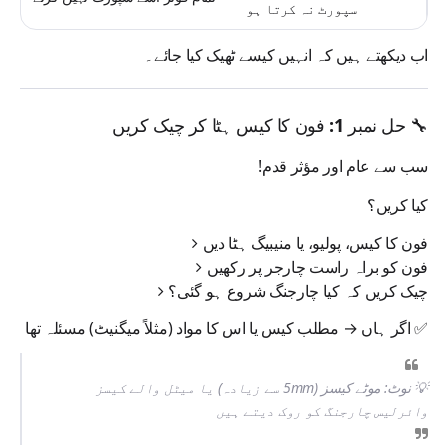
سپورٹ نہ کرتا ہو
اب دیکھتے ہیں کہ انہیں کیسے ٹھیک کیا جائے۔
🔧 حل نمبر 1: فون کا کیس ہٹا کر چیک کریں
سب سے عام اور مؤثر قدم!
کیا کریں؟
فون کا
کیس، پولیو، یا منیبیگ
ہٹا دیں
فون کو
براہ راست چارجر پر
رکھیں
چیک کریں کہ کیا چارجنگ شروع ہو گئی؟
✅ اگر ہاں → مطلب کیس یا اس کا مواد (مثلاً میگنیٹ) مسئلہ تھا
💡 نوٹ: موٹے کیسز (5mm سے زیادہ) یا میٹل والے کیسز
وائرلیس چارجنگ کو روک دیتے ہیں