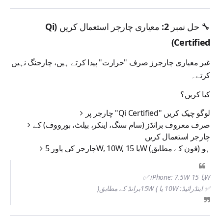
🔧 حل نمبر 2: معیاری چارجر استعمال کریں (Qi
Certified)
غیر معیاری چارجرز صرف "حرارت" پیدا کرتے ہیں، چارجنگ نہیں
کرتے۔
کیا کریں؟
لوگو چیک کریں
"Qi Certified"
چارجر پر
صرف
معروف برانڈز
(سام سنگ، اینکر، بیلٹ، بورووف) کے
چارجر استعمال کریں
ہو (فون کے مطابق)
5W, 10W, یا 15W
چارجر کی پاور
✅ iPhone: 7.5W یا 15W
✅ اینڈرائیڈ: 10W یا 15W (برانڈ کے مطابق)