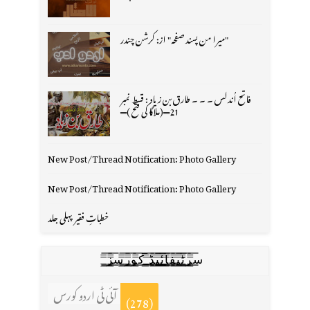
"میرا من پسند صفحہ" از: کرشن چندر
فاتح اُندلس ۔ ۔ ۔ طارق بن زیاد : قسط نمبر
21═(ملاگا کی فتح )═
New Post/Thread Notification: Photo Gallery
New Post/Thread Notification: Photo Gallery
خطباتِ فقیر پہلی جلد
س̳̿͟͞ر̳̿͟͞ٹ̳̿͟͞ی̳̿͟͞ف̳̿͟͞ا̳̿͟͞ي̳̳̿ٔ̿͟͟͞͞ی̳̿͟͞ڈ̳̿͟͞ ̳̿͟͞ک̳̿͟͞و̳̿͟͞ر̳̿͟͞س̳̿͟͞ز̳̿͟͞
آئی ٹی اردو کورس
(278)