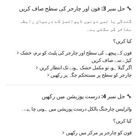
🔧 حل نمبر 3: فون اور چارجر کی سطح صاف کریں
گندگی یا نمی دونوں ڈیوائسز کے درمیان رابطہ
متاثر کر سکتی ہے۔
کیا کریں؟
فون کے پیچھے کی سطح اور چارجر کی پلیٹ کو
نرم، خشک
کپڑے
سے صاف کریں
اگر گیلا ہو، تو
مکمل خشک
ہونے تک انتظار کریں
چارجر کو
سطح پر مستحکم
جگہ پر رکھیں
🔧 حل نمبر 4: درست پوزیشن میں رکھیں
وائرلیس چارجنگ
بالکل درست پوزیشن
میں ہونی چاہیے۔
کیا کریں؟
فون کو چارجر پر
مرکز میں
رکھیں