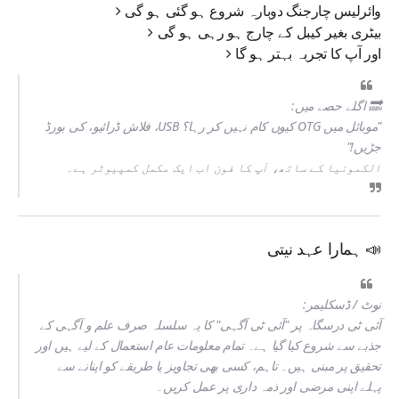
وائرلیس چارجنگ
دوبارہ شروع
ہو گئی ہو گی
بیٹری
بغیر کیبل کے چارج
ہو رہی ہو گی
اور آپ کا
تجربہ بہتر
ہو گا
🔜
اگلے حصے میں:
"موبائل میں OTG کیوں کام نہیں کر رہا؟ USB، فلاش ڈرائیو، کی بورڈ
جڑیں!"
الکمونیا کے ساتھ، آپ کا فون اب ایک مکمل کمپیوٹر ہے۔
📣 ہمارا عہد نیتی
نوٹ / ڈسکلیمر:
آئی ٹی درسگاہ پر "آئی ٹی آگہی" کا یہ سلسلہ صرف
علم و آگہی کے
جذبے
سے شروع کیا گیا ہے۔ تمام معلومات عام استعمال کے لیے ہیں اور
تحقیق پر مبنی ہیں۔ تاہم، کسی بھی تجاویز یا طریقے کو اپنانے سے
پہلے اپنی مرضی اور ذمہ داری پر عمل کریں۔