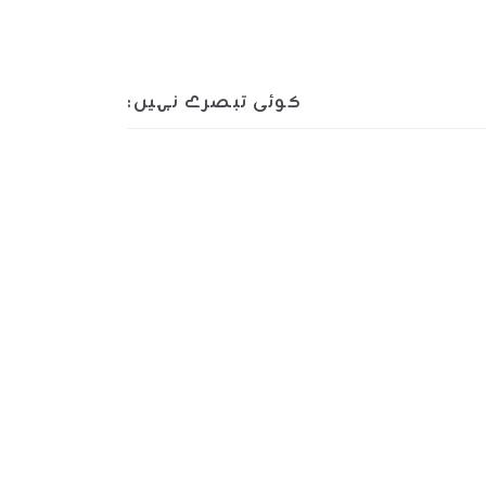
کوئی تبصرے نہیں: