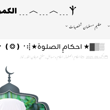
Ⲯ﹍︿﹍︿﹍ الکمونیا ﹍Ⲯ﹍Ⲯ﹍︿﹍☼
عظیم مسلمان شخصیات
░▒▓★ احکامِ الصلوة★⡷⠂❪❂❫⠐⢾ پوسٹ نمبر 225 ▓▒░
اکتوبر 09, 2025
احکامِ الصلوة
,
احکام و مسائل
,
مفتی عرفان اللہ
,
نماز