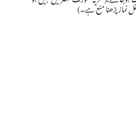
ل نماز پڑھنا منع ہے۔)