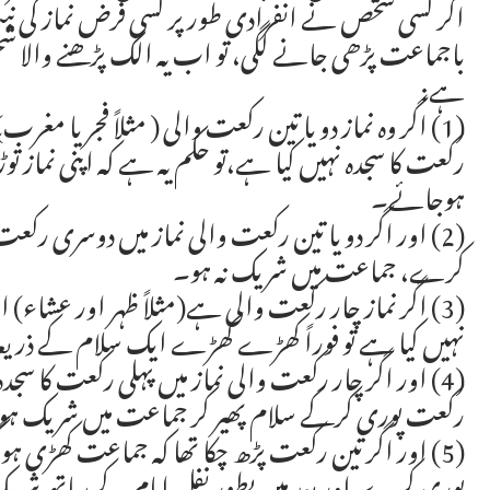
اگر کسی شخص نے انفرادی طور پر کسی فرض نماز کی نیت
باجماعت پڑھی جانے لگی، تو اب یہ الگ پڑھنے وال
ہے:
(1) اگر وہ نماز دو یا تین رکعت والی ( مثلاً فجر ی
رکعت کا سجدہ نہیں کیا ہے،تو حکم یہ ہے کہ اپنی نماز 
ہوجائے۔
(2) اور اگر دو یا تین رکعت والی نماز میں دوسری رکع
کرے، جماعت میں شریک نہ ہو۔
(3) اگر نماز چار رکعت والی ہے(مثلاً ظہر اور عشاء
نہیں کیا ہے تو فوراً کھڑے کھڑے ایک سلام کے ذریع
(4) اور اگر چار رکعت والی نماز میں پہلی رکعت کا سجدہ 
رکعت پوری کرکے سلام پھیر کر جماعت میں شریک 
(5) اور اگر تین رکعت پڑھ چکا تھا کہ جماعت کھڑی ہو
پوری کرے،اور بعد میں بطور نفل امام کے ساتھ شریک