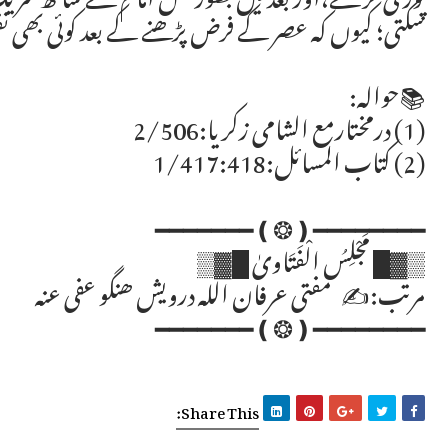
سکتی؛ کیوں کہ عصر کے فرض پڑھنے کے بعد کوئی بھی نف
📚حوالہ:
(1) درمختارمع الشامی زکریا:2/506
(2) کتاب المسائل:1/417:418
ــــــــــــــــــــــــــــــــــــــــــــ
━━━━━━━━❪❂❫━━━━━━━
▒▓█ مَجْلِسُ الْفَتَاویٰ █▓▒
مرتب:✍ مفتی عرفان اللہ درویش ھنگو عفی عنہ
━━━━━━━━❪❂❫━━━━━━━
Share This: