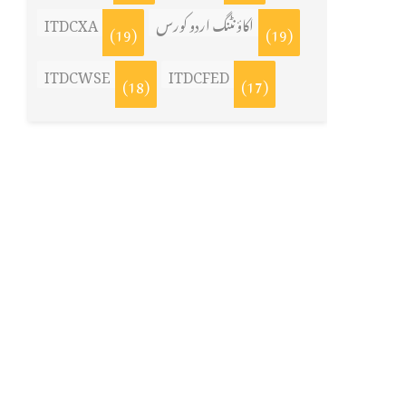
اکاؤنٹنگ اردو کورس
ITDCXA
(19)
(19)
ITDCWSE
ITDCFED
(18)
(17)