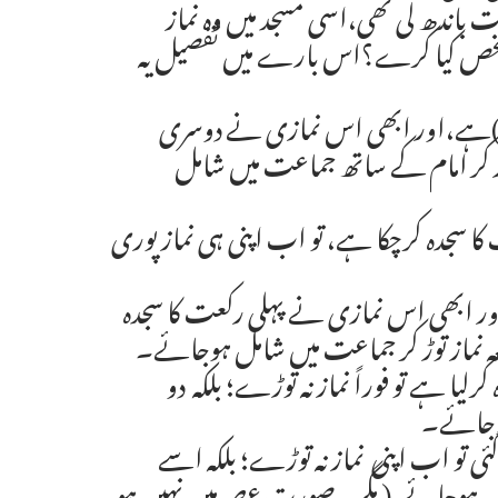
 باندھ لی تھی،اسی مسجد میں وہ نماز
ا شخص کیا کرے؟اس بارے میں تفصیل یہ
ا مغرب)ہے،اور ابھی اس نمازی نے دوسری
توڑ کر امام کے ساتھ جماعت میں شامل
ت کا سجدہ کرچکا ہے، تو اب اپنی ہی نماز پوری
) اور ابھی اس نمازی نے پہلی رکعت کا سجدہ
ہ نماز توڑ کر جماعت میں شامل ہوجائے۔
کرلیا ہے تو فوراً نماز نہ توڑے؛ بلکہ دو
ہوجائے۔
گئی تو اب اپنی نماز نہ توڑے؛ بلکہ اسے
 ہوجائے،( مگر یہ صورت عصر میں نہیں ہو