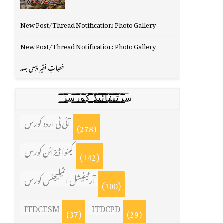
New Post/Thread Notification: Photo Gallery
New Post/Thread Notification: Photo Gallery
خطباتِ فقیر پہلی جلد
س̳̿͟͞ر̳̿͟͞ٹ̳̿͟͞ی̳̿͟͞ف̳̿͟͞ا̳̿͟͞ي̳̳̿ٔ̿͟͟͞͞ی̳̿͟͞ڈ̳̿͟͞ ̳̿͟͞ک̳̿͟͞و̳̿͟͞ر̳̿͟͞س̳̿͟͞ز̳̿͟͞
آئی ٹی اردو کورس
(278)
کینوا ڈیزائن کورس
(142)
آرٹیفیشل انٹیلیجنس کورس
(100)
ITDCESM
ITDCPD
(37)
(29)