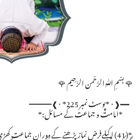
🌹 بسْمِ ﷲِالرَّحْمن الرَّحِيم 🌹
━━❰･ *پوسٹ نمبر 225* ･❱━━━
*امامت و جماعت کے مسائل:*
*(41) اکیلےفرض نماز پڑھنے کے دوران جماعت کھڑی ہوگئ تو ۔۔*