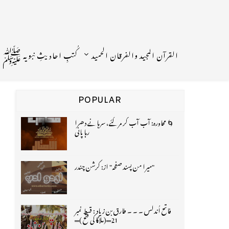
القرآن المجید والفرقان الحمید
کُتبِ احادیثِ نبویہ ﷺ
POPULAR
🌀 محاورہ: آب آب کر مر گئے، سرہانے دھرا
رہا پانی
"میرا من پسند صفحہ" از: کرشن چندر
فاتح اُندلس ۔ ۔ ۔ طارق بن زیاد : قسط نمبر
21═(ملاگا کی فتح )═