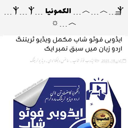
Ⲯ﹍︿﹍︿﹍ الکمونیا ﹍Ⲯ﹍Ⲯ﹍
︿﹍☼
ایڈوبی فوٹو شاپ مکمل ویڈیو ٹریننگ
اردو زبان میں سبق نمبر ایک
جون 18, 2025
ایڈوب فوٹو شاپ
,
سائنس و ٹیکنالوجی
,
ویڈیو ٹریننگ