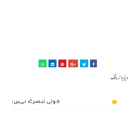
ویڈیو ٹریننگ
کوئی تبصرے نہیں: