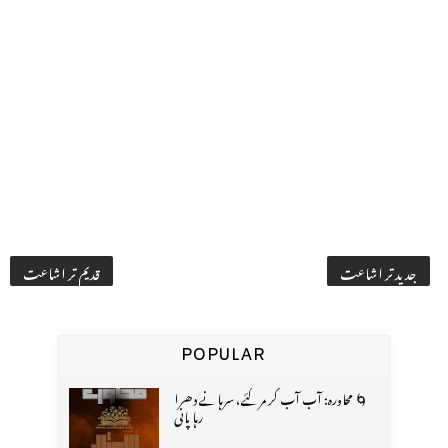
جدید تر اشاعت
قدیم تر اشاعت
POPULAR
🌀 محاورہ: آب آب کر مر گئے، سرہانے دھرا
رہا پانی