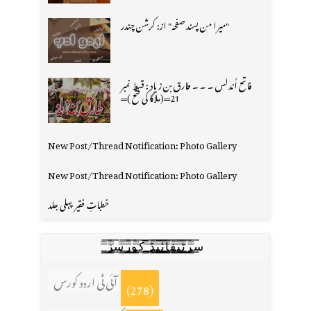
"میرا من پسند صفحہ" از: کرشن چندر
فاتح اُندلس ۔ ۔ ۔ طارق بن زیاد : قسط نمبر
21═(ملاگا کی فتح )═
New Post/Thread Notification: Photo Gallery
New Post/Thread Notification: Photo Gallery
خطباتِ فقیر پہلی جلد
س̳̿͟͞ر̳̿͟͞ٹ̳̿͟͞ی̳̿͟͞ف̳̿͟͞ا̳̿͟͞ي̳̳̿ٔ̿͟͟͞͞ی̳̿͟͞ڈ̳̿͟͞ ̳̿͟͞ک̳̿͟͞و̳̿͟͞ر̳̿͟͞س̳̿͟͞ز̳̿͟͞
آئی ٹی اردو کورس
(278)