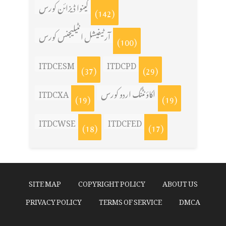
کینوا ڈیزائن کورس
(142)
آرٹیفیشل انٹیلیجنس کورس
(100)
ITDCESM
ITDCPD
(37)
(29)
اکاؤنٹنگ اردو کورس
ITDCXA
(19)
(19)
ITDCWSE
ITDCFED
(18)
(17)
SITE MAP
COPYRIGHT POLICY
ABOUT US
PRIVACY POLICY
TERMS OF SERVICE
DMCA