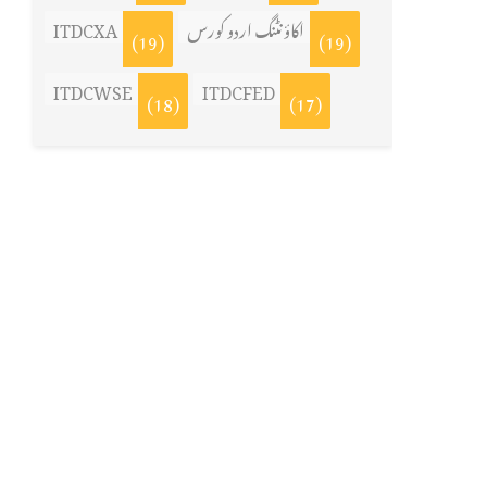
اکاؤنٹنگ اردو کورس
ITDCXA
(19)
(19)
ITDCWSE
ITDCFED
(18)
(17)