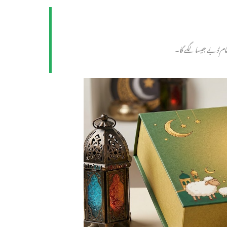
 عام ڈبے جیسا لگے گا۔