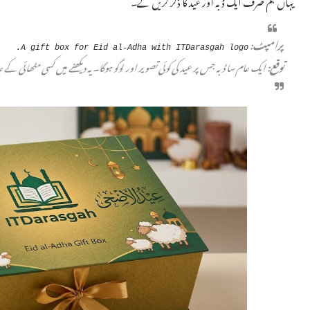
یہاں ہم صرف ایک ڈبہ اور عید کا ذکر کریں گے۔
پرامپٹ:
A gift box for Eid al-Adha with ITDarasgah logo.
توقع:
ایک عام سا ڈبہ جس پر عید کی کوئی تصویر اور لوگو ہوگا۔ یہ دیکھنے میں کسی مٹھائی کے