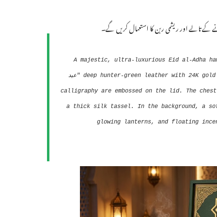
کے تالے اور ریشمی ربن کا استعمال کریں گے۔
A majestic, ultra-luxurious Eid al-Adha ha
deep hunter-green leather with 24K gold filigree borders. A massive golden "ITDarasgah" emblem and "عيد
calligraphy are embossed on the lid. The chest has a 
a thick silk tassel. In the background, a so
glowing lanterns, and floating ince