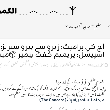
Ⲯ﹍︿﹍︿﹍ الکمونیا ﹍Ⲯ﹍Ⲯ﹍︿﹍☼
عظیم مسلمان شخصیات
اسپیشل: پریمیم گفٹ ہیمپر 📦می
مئی 28, 2026
انفارمیشن ٹیکنالوجی
,
آج کی پرامپٹ
,
آرٹیفیشل انٹیلیجنس
,
تحقیق کے دریچے
السلام علیکم، آئی ٹی درسگاہ کے ڈیزائنرز!
عید الاضحیٰ کے اس مبارک موقع پر، ہم اپنی برانڈنگ کو ایک قدم مزید آگے لے کر جائ
گفٹ باکس"
ڈیزائن کیا جاتا ہے جس میں روایت اور جدیدیت کا حسین سنگم ہو۔
مرحلہ ۱: سادہ پرامپٹ (The Concept)