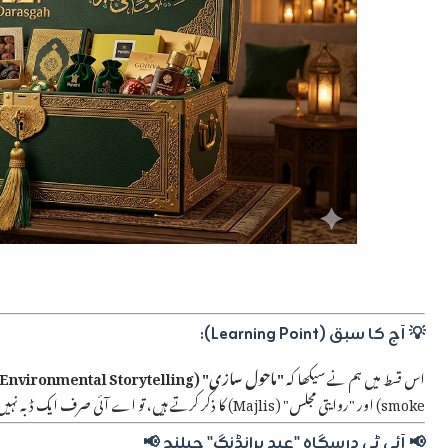
💡 آج کا سبق (Learning Point):
اس قسط میں ہم نے سیکھا کہ
"ماحول سازی" (Environmental Storytelling)
smoke) اور "روایتی مجلس" (Majlis) کا ذکر کرتے ہیں، تو اے آئی صرف ایک ڈبہ نہیں بناتا بلکہ عید کی ایک مکمل
📢 آئی ٹی درسگاہ "عید برانڈنگ" چیلنج 📢