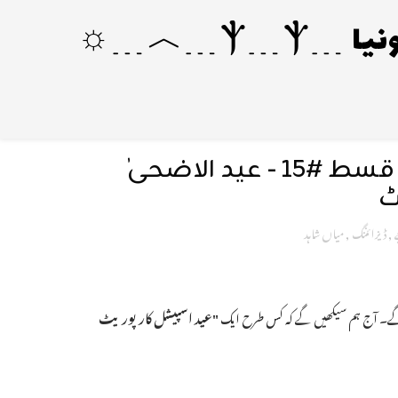
آج کی پرامپٹ: زیرو سے ہیرو سیریز: قسط #15 - عید الاضحیٰ
ٹ
,
ڈیزائننگ
,
میاں شاہد
یں گے۔ آج ہم سیکھیں گے کہ کس طرح ایک
"عید اسپیشل کارپوریٹ