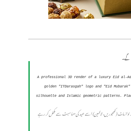
ں گے۔
A professional 3D render of a luxury Eid al-A
golden "ITDarasgah" logo and "Eid Mubarak"
silhouette and Islamic geometric patterns. Pla
میم گفٹ سیٹ لگ رہا ہے۔ مخمل (Velvet) کا ٹیکسچر اور لوازمات (کھجوریں، لالٹین) اسے عید کی مناسبت سے مکمل کر رہے