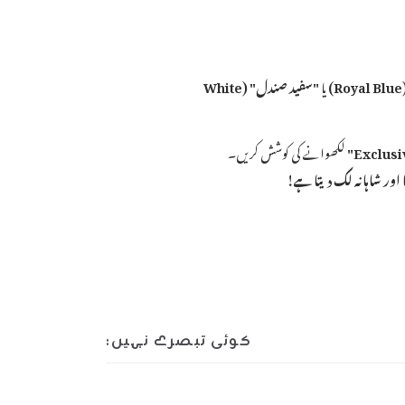
)
یا
"سفید صندل" (White
لکھوانے کی کوشش کریں۔
 اور شاہانہ لک دیتا ہے!
کوئی تبصرے نہیں: