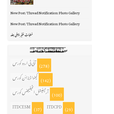
New Post/Thread Notification: Photo Gallery
New Post/Thread Notification: Photo Gallery
خطباتِ فقیر پہلی جلد
س̳̿͟͞ر̳̿͟͞ٹ̳̿͟͞ی̳̿͟͞ف̳̿͟͞ا̳̿͟͞ي̳̳̿ٔ̿͟͟͞͞ی̳̿͟͞ڈ̳̿͟͞ ̳̿͟͞ک̳̿͟͞و̳̿͟͞ر̳̿͟͞س̳̿͟͞ز̳̿͟͞
آئی ٹی اردو کورس
(278)
کینوا ڈیزائن کورس
(142)
آرٹیفیشل انٹیلیجنس کورس
(100)
ITDCESM
ITDCPD
(37)
(29)