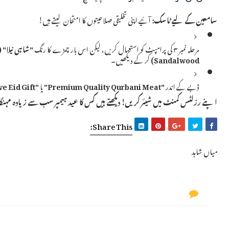
سامعین کے لیے ٹاسک:
آئیے اپنی تخلیقی صلاحیتوں کا امتحان لیتے ہیں!
مرحلہ نمبر ۳ کی پرامپٹ کو استعمال کریں، لیکن اس بار چمڑے کا رنگ
"شاہی نیلا" (Royal Blue
Sandalwood)
کر کے دیکھیں۔
ڈبے کے اندر
"Premium Quality Qurbani Meat"
یا
"Exclusive Eid Gift"
اپنے رزلٹس کمنٹ میں شیئر کریں! دیکھتے ہیں کس کا عید ہیمپر سب سے زیادہ مہنگا
Share This:
میاں شاہد