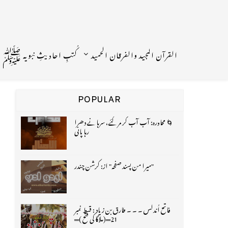
القرآن المجید والفرقان الحمید
کُتبِ احادیثِ نبویہ ﷺ
POPULAR
🌀 محاورہ: آب آب کر مر گئے، سرہانے دھرا
رہا پانی
"میرا من پسند صفحہ" از: کرشن چندر
فاتح اُندلس ۔ ۔ ۔ طارق بن زیاد : قسط نمبر
21═(ملاگا کی فتح )═