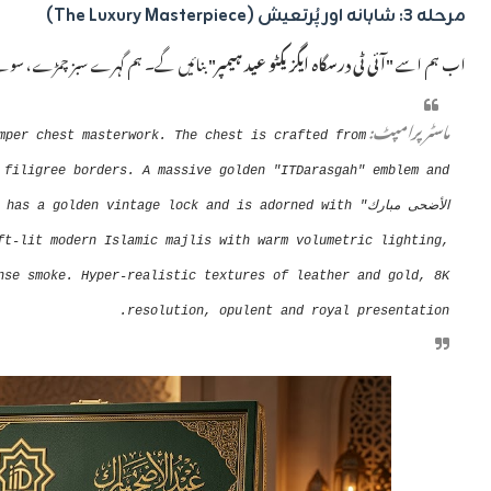
مرحلہ ۳: شاہانہ اور پُرتعیش (The Luxury Masterpiece)
اب ہم اسے
"آئی ٹی درسگاہ ایگزیکٹو عید ہیمپر"
بنائیں گے۔ ہم گہرے سبز چمڑے، سونے 
ماسٹر پرامپٹ:
mper chest masterwork. The chest is crafted from
الأضحى مبارك" golden vintage lock and is adorned with
ft-lit modern Islamic majlis with warm volumetric lighting,
nse smoke. Hyper-realistic textures of leather and gold, 8K
resolution, opulent and royal presentation.