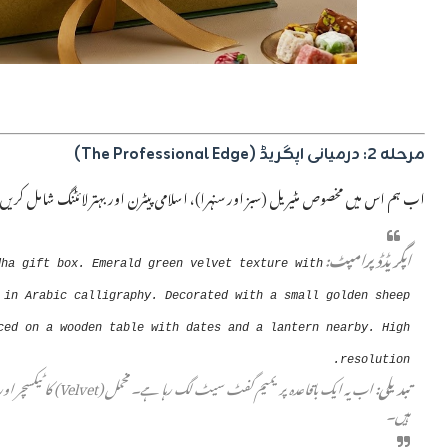
مرحلہ ۲: درمیانی اپگریڈ (The Professional Edge)
اب ہم اس میں مخصوص مٹیریل (سبز اور سنہرا)، اسلامی پیٹرن اور بہتر لائٹنگ شامل کری
اپگریڈڈ پرامپٹ:
dha gift box. Emerald green velvet texture with
 in Arabic calligraphy. Decorated with a small golden sheep
ced on a wooden table with dates and a lantern nearby. High
resolution.
تبدیلی:
اب یہ ایک باقاعدہ پری
ہیں۔