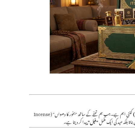
کتنی اہم ہے۔ جب ہم تحفے کے ساتھ "بخور کا دھواں" (Incense
"فیل"
پیدا کر دیتا ہے۔