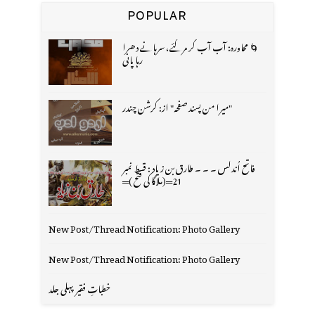
POPULAR
🌀 محاورہ: آب آب کر مر گئے، سرہانے دھرا
رہا پانی
"میرا من پسند صفحہ" از: کرشن چندر
فاتح اُندلس ۔ ۔ ۔ طارق بن زیاد : قسط نمبر
21═(ملاگا کی فتح )═
New Post/Thread Notification: Photo Gallery
New Post/Thread Notification: Photo Gallery
خطباتِ فقیر پہلی جلد