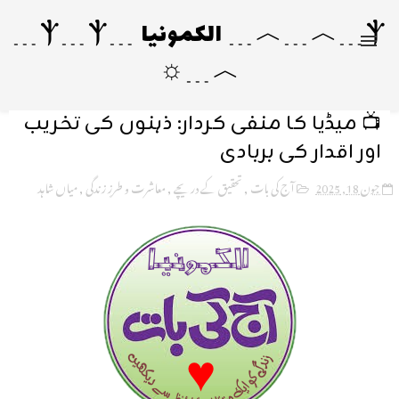
Ⲯ﹍︿﹍︿﹍ الکمونیا ﹍Ⲯ﹍Ⲯ﹍
︿﹍☼
📺 میڈیا کا منفی کردار: ذہنوں کی تخریب
اور اقدار کی بربادی
جون 18, 2025
آج کی بات
,
تحقیق کے دریچے
,
معاشرت و طرزِ زندگی
,
میاں شاہد