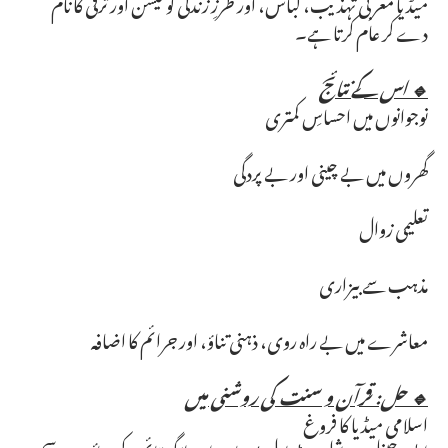
میڈیا مغربی تہذیب، لباس، اور طرزِ زندگی کو فیشن اور ترقی کا نام
دے کر عام کرتا ہے۔
🔹 اس کے نتائج
نوجوانوں میں احساسِ کمتری
گھروں میں بے چینی اور بے پردگی
تعلیمی زوال
مذہب سے بیزاری
معاشرے میں بے راہ روی، ذہنی تناؤ، اور جرائم کا اضافہ
🔹 حل: قرآن و سنت کی روشنی میں
اسلامی میڈیا کا فروغ