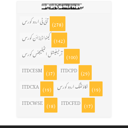
س̳̿͟͞ر̳̿͟͞ٹ̳̿͟͞ی̳̿͟͞ف̳̿͟͞ا̳̿͟͞ي̳̳̿ٔ̿͟͟͞͞ی̳̿͟͞ڈ̳̿͟͞ ̳̿͟͞ک̳̿͟͞و̳̿͟͞ر̳̿͟͞س̳̿͟͞ز̳̿͟͞
آئی ٹی اردو کورس
(278)
کینوا ڈیزائن کورس
(142)
آرٹیفیشل انٹیلیجنس کورس
(100)
ITDCESM
ITDCPD
(37)
(29)
اکاؤنٹنگ اردو کورس
ITDCXA
(19)
(19)
ITDCWSE
ITDCFED
(18)
(17)