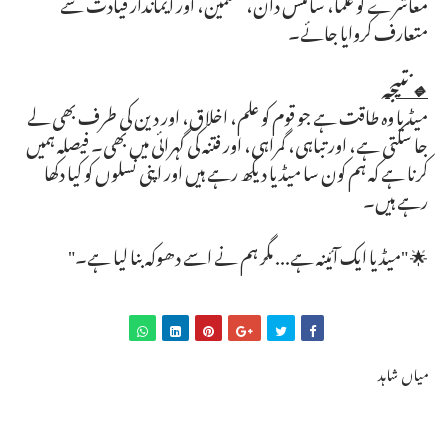
معاشرے کو علما، سائنس دان، معلمین، اور ایماندار قیادت سے
متعارف کروایا جائے۔
🔹 نتیجہ
میڈیا وہ طاقت ہے جو قوم کو علم، اخلاق، اور دین کی طرف بھی لے
جا سکتی ہے، اور تباہی، گمراہی، اور فتنہ کی گہرائی میں بھی۔ فیصلہ ہمیں
کرنا ہے کہ ہم کون سا میڈیا دیکھ رہے ہیں اور اپنی نسلوں کو کیا دکھا
رہے ہیں۔
🌟 "میڈیا ایک آئینہ ہے... مگر ہم نے اسے دھوکہ بنا لیا ہے۔"
میاں شاہد