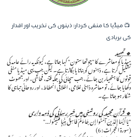
📺 میڈیا کا منفی کردار: ذہنوں کی تخریب اور اقدار
کی بربادی
🔹 تمہید
میڈیا کو معاشرے کا "چوتھا ستون" کہا جاتا ہے، کیونکہ یہ رائے عامہ کی
تشکیل کرتا ہے، ذہنوں کو بناتا یا بگاڑتا ہے۔ لیکن جب یہی میڈیا منفی
قوتوں کا ہتھیار بن جائے، جب سچائی کی جگہ فتنہ، فحاشی، اور جھوٹ
دکھایا جائے، تو معاشرہ ذہنی غلامی، اخلاقی انحطاط، اور روحانی تباہی کا
شکار ہو جاتا ہے۔
🔹 قرآن مجید کی روشنی میں خبر رسانی کی ذمہ داری
"يَا أَيُّهَا الَّذِينَ آمَنُوا إِن جَاءَكُمْ فَاسِقٌ بِنَبَإٍ فَتَبَيَّنُوا..."
(سورۃ الحجرات: 6)