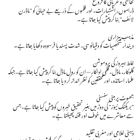
فحاشی و عریانی کا فروغ
ڈراموں، اشتہارات، اور فلموں کے ذریعے بے حیائی کو "ماڈرن
لائف" بنا کر پیش کیا جاتا ہے۔
مذہب بیزاری
دیندار شخصیات کو دقیانوسی، شدت پسند یا فرسودہ دکھایا جاتا ہے۔
غلط ہیروز کی پروموشن
گلوکار، ماڈل، فلمی اداکار — ان کو رول ماڈل بنا کر پیش کیا جاتا ہے، جبکہ
علما، اساتذہ، اور محققین کو نظر انداز کر دیا جاتا ہے۔
جھوٹ پر مبنی سنسنی
"بریکنگ نیوز" کی دوڑ میں بغیر تحقیق خبروں کو پیش کیا جاتا ہے، جس
سے معاشرے میں خوف اور فتنہ پھیلتا ہے۔
ذہنی غلامی اور مغربی تقلید