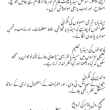
ایسے چینلز، سوشل میڈیا پلیٹ فارم اور بلاگز قائم کیے جائیں جو سچ،
اصلاح، اور ادب پر مبنی مواد پیش کریں۔
میڈیا پر شرعی اصولوں کی نگرانی
حکومتوں کو چاہیے کہ میڈیا پر فحاشی، غلط معلومات، اور مذہب دشمن
مواد پر پابندی لگائے۔
نوجوانوں کی میڈیا تعلیم
تعلیمی اداروں میں "میڈیا لٹریسی" پڑھائی جائے تاکہ نوجوان یہ سمجھ
سکیں کہ کیا دیکھنا اور کیا نظر انداز کرنا ہے۔
والدین کی نگرانی
بچوں کے موبائل، ٹی وی، اور انٹرنیٹ کے استعمال پر نرمی کے ساتھ
مستقل نظر رکھی جائے۔
صحیح رول ماڈلز کی ترویج