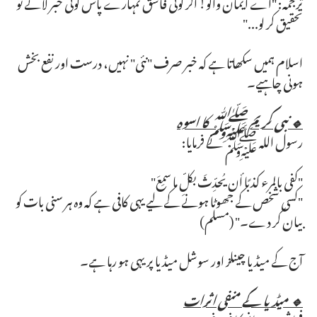
ترجمہ: "اے ایمان والو! اگر کوئی فاسق تمہارے پاس کوئی خبر لائے تو
تحقیق کر لو..."
اسلام ہمیں سکھاتا ہے کہ خبر صرف "نئی" نہیں، درست اور نفع بخش
ہونی چاہیے۔
🔹 نبی کریم ﷺ کا اسوہ
رسول اللہ ﷺ نے فرمایا:
"کفى بالمرء كذبًا أن يُحدِّثَ بكلِّ ما سمِعَ"
"کسی شخص کے جھوٹا ہونے کے لیے یہی کافی ہے کہ وہ ہر سنی بات کو
بیان کر دے۔" (مسلم)
آج کے میڈیا چینلز اور سوشل میڈیا پر یہی ہو رہا ہے۔
🔹 میڈیا کے منفی اثرات