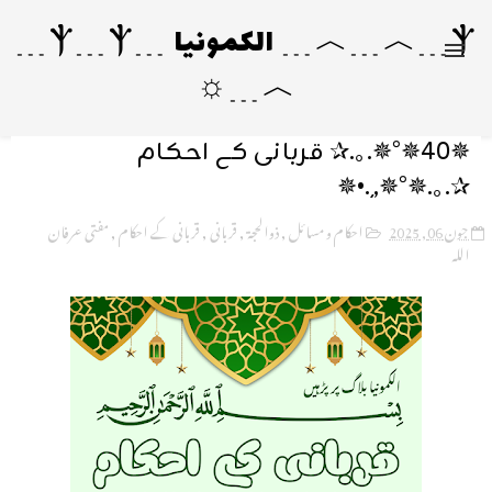
Ⲯ﹍︿﹍︿﹍ الکمونیا ﹍Ⲯ﹍Ⲯ﹍
︿﹍☼
✵40✵°✵.｡.✰ قربانی کے احکام
✰.｡.✵°✵,¸.•✵
جون 06, 2025
احکام و مسائل
,
ذوالحجۃ
,
قربانی
,
قربانی کے احکام
,
مفتی عرفان
اللہ