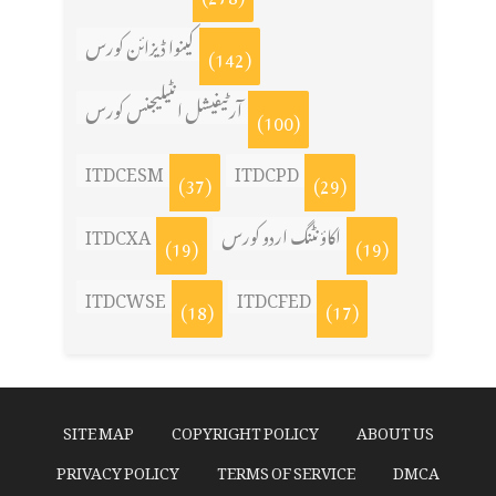
کینوا ڈیزائن کورس
(142)
آرٹیفیشل انٹیلیجنس کورس
(100)
ITDCESM
ITDCPD
(37)
(29)
اکاؤنٹنگ اردو کورس
ITDCXA
(19)
(19)
ITDCWSE
ITDCFED
(18)
(17)
SITE MAP
COPYRIGHT POLICY
ABOUT US
PRIVACY POLICY
TERMS OF SERVICE
DMCA