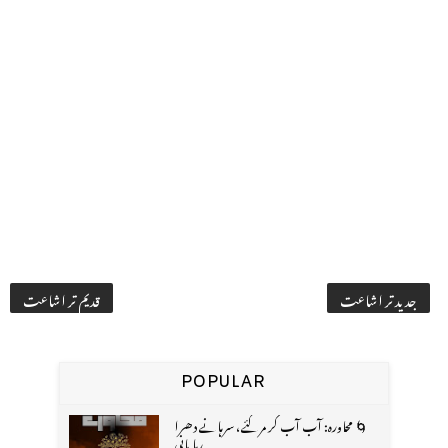
جدید تر اشاعت
قدیم تر اشاعت
POPULAR
🌀 محاورہ: آب آب کر مر گئے، سرہانے دھرا
رہا پانی