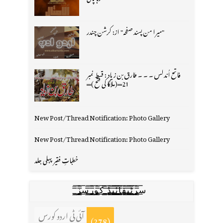
"میرا من پسند صفحہ" از: کرشن چندر
فاتح اُندلس ۔ ۔ ۔ طارق بن زیاد : قسط نمبر
21═(ملاگا کی فتح )═
New Post/Thread Notification: Photo Gallery
New Post/Thread Notification: Photo Gallery
خطباتِ فقیر پہلی جلد
س̳̿͟͞ر̳̿͟͞ٹ̳̿͟͞ی̳̿͟͞ف̳̿͟͞ا̳̿͟͞ي̳̳̿ٔ̿͟͟͞͞ی̳̿͟͞ڈ̳̿͟͞ ̳̿͟͞ک̳̿͟͞و̳̿͟͞ر̳̿͟͞س̳̿͟͞ز̳̿͟͞
آئی ٹی اردو کورس
(278)