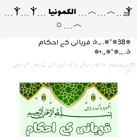
Ⲯ﹍︿﹍︿﹍ الکمونیا ﹍Ⲯ﹍Ⲯ﹍
︿﹍☼
✵38✵°✵.｡.✰ قربانی کے احکام
✰.｡.✵°✵,¸.•✵
جون 06, 2025
احکام و مسائل
,
ذوالحجۃ
,
قربانی
,
قربانی کے احکام
,
مفتی عرفان
اللہ