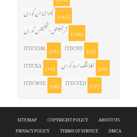
کینوا ڈیزائن کورس
(142)
آرٹیفیشل انٹیلیجنس کورس
(100)
ITDCESM
ITDCPD
(37)
(29)
اکاؤنٹنگ اردو کورس
ITDCXA
(19)
(19)
ITDCWSE
ITDCFED
(18)
(17)
SITE MAP
COPYRIGHT POLICY
ABOUT US
PRIVACY POLICY
TERMS OF SERVICE
DMCA