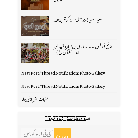
"میرا من پسند صفحہ" از: کرشن چندر
فاتح اُندلس ۔ ۔ ۔ طارق بن زیاد : قسط نمبر
21═(ملاگا کی فتح )═
New Post/Thread Notification: Photo Gallery
New Post/Thread Notification: Photo Gallery
خطباتِ فقیر پہلی جلد
س̳̿͟͞ر̳̿͟͞ٹ̳̿͟͞ی̳̿͟͞ف̳̿͟͞ا̳̿͟͞ي̳̳̿ٔ̿͟͟͞͞ی̳̿͟͞ڈ̳̿͟͞ ̳̿͟͞ک̳̿͟͞و̳̿͟͞ر̳̿͟͞س̳̿͟͞ز̳̿͟͞
آئی ٹی اردو کورس
(278)