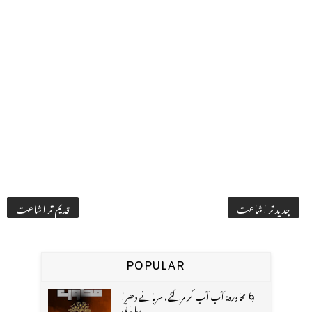
جدید تر اشاعت
قدیم تر اشاعت
POPULAR
🌀 محاورہ: آب آب کر مر گئے، سرہانے دھرا
رہا پانی