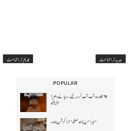
جدید تر اشاعت
قدیم تر اشاعت
POPULAR
🌀 محاورہ: آب آب کر مر گئے، سرہانے دھرا
رہا پانی
"میرا من پسند صفحہ" از: کرشن چندر