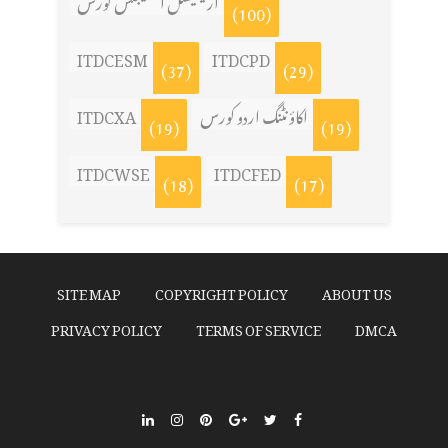
آرٹیفیشل انٹیلیجنس کورس
(100)
ITDCESM
ITDCPD
(37)
(29)
اکاؤنٹنگ اردو کورس
ITDCXA
(19)
(19)
ITDCWSE
ITDCFED
(18)
(17)
SITE MAP
COPYRIGHT POLICY
ABOUT US
PRIVACY POLICY
TERMS OF SERVICE
DMCA