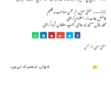
✍🏻۔۔۔ مفتی مبین الرحمٰن صاحب مدظلہم
فاضل جامعہ دار العلوم کراچی
محلہ بلال مسجد نیو حاجی کیمپ سلطان آباد کراچی
مفتی مبین الرحمٰن
کوئی تبصرے نہیں: