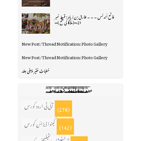
فاتح اُندلس ۔ ۔ ۔ طارق بن زیاد : قسط نمبر
21═(ملاگا کی فتح )═
New Post/Thread Notification: Photo Gallery
New Post/Thread Notification: Photo Gallery
خطباتِ فقیر پہلی جلد
س̳̿͟͞ر̳̿͟͞ٹ̳̿͟͞ی̳̿͟͞ف̳̿͟͞ا̳̿͟͞ي̳̳̿ٔ̿͟͟͞͞ی̳̿͟͞ڈ̳̿͟͞ ̳̿͟͞ک̳̿͟͞و̳̿͟͞ر̳̿͟͞س̳̿͟͞ز̳̿͟͞
آئی ٹی اردو کورس
(278)
کینوا ڈیزائن کورس
(142)