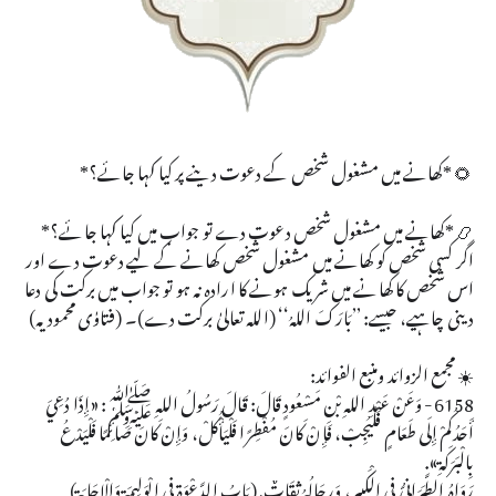
🌻 *کھانے میں مشغول شخص کے دعوت دینے پر کیا کہا جائے؟*
📿 *کھانے میں مشغول شخص دعوت دے تو جواب میں کیا کہا جائے؟*
اگر کسی شخص کو کھانے میں مشغول شخص کھانے کے لیے دعوت دے اور
اس شخص کا کھانے میں شریک ہونے کا ارادہ نہ ہو تو جواب میں برکت کی دعا
دینی چاہیے، جیسے: ’’بَارَكَ اللهُ‘‘ (اللہ تعالیٰ برکت دے)۔ (فتاوٰی محمودیہ)
☀️ مجمع الزوائد ومنبع الفوائد:
6158- وَعَنْ عَبْدِ اللهِ بْنِ مَسْعُودٍ قَالَ: قَالَ رَسُولُ اللهِ ﷺ: «إِذَا دُعِيَ
أَحَدُكُمْ إِلَى طَعَامٍ فَلْيُجِبْ، فَإِنْ كَانَ مُفْطِرًا فَلْيَأْكُلْ، وَإِنْ كَانَ صَائِمًا فَلْيَدْعُ
بِالْبَرَكَةِ».
رَوَاهُ الطَّبَرَانِيُّ فِي الْكَبِيرِ، وَرِجَالُهُ ثِقَاتٌ. (بَابُ الدَّعْوَةِ فِي الْوَلِيمَةِ وَالْإِجَابَةِ)