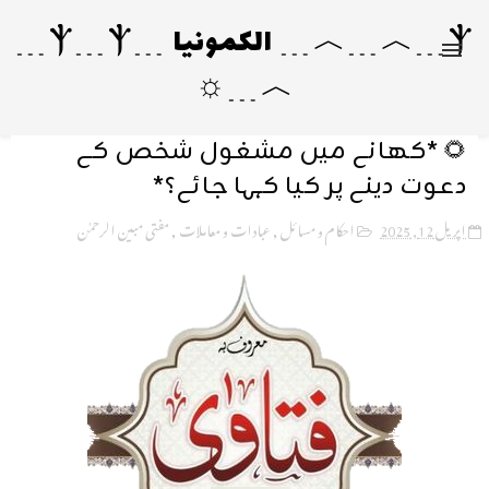
Ⲯ﹍︿﹍︿﹍ الکمونیا ﹍Ⲯ﹍Ⲯ﹍
︿﹍☼
🌻 *کھانے میں مشغول شخص کے
دعوت دینے پر کیا کہا جائے؟*
اپریل 12, 2025
احکام و مسائل
,
عبادات و معاملات
,
مفتی مبین الرحمٰن