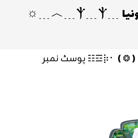
░▒▓𑁔𑁔★ احکامِ الصلوة★𑁔𑁔⡷⠂❪❂❫⠐⢾☲☷ پوسٹ نمبر