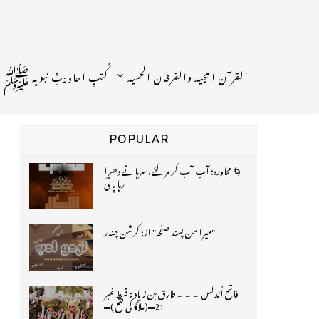
القرآن المجید والفرقان الحمید
کُتبِ احادیثِ نبویہ ﷺ
POPULAR
🌀 محاورہ: آب آب کر مر گئے، سرہانے دھرا
رہا پانی
"میرا من پسند صفحہ" از: کرشن چندر
فاتح اُندلس ۔ ۔ ۔ طارق بن زیاد : قسط نمبر
21═(ملاگا کی فتح )═