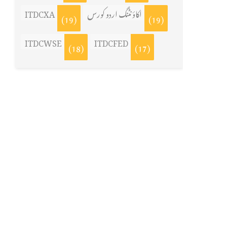
اکاؤنٹنگ اردو کورس
ITDCXA
(19)
(19)
ITDCWSE
ITDCFED
(18)
(17)