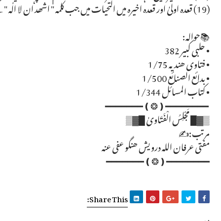
(19) قعدہ اولیٰ اور قعدہ اخیرہ میں التحیات میں جب کلمہ " اشھد ان لا الٰہ " کہے تو شہادت کی انگلی اٹھانا مسنون ہے۔
📚حوالہ:
• حلبی کبیر 382
• فتاوی ھندیہ 1/75
• بدائع الصنائع 1/500
• کتاب المسائل 1/344
━━━━━━━━❪❂❫━━━━━━━
▒▓█ مَجْلِسُ الْفَتَاویٰ █▓▒
مرتب:✍
مفتی عرفان اللہ درویش ھنگو عفی عنہ
━━━━━━━━❪❂❫━━━━━━━
Share This: