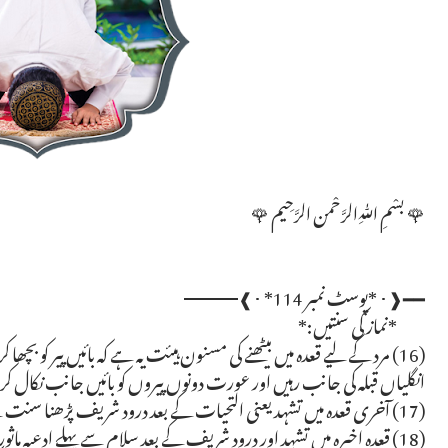
🌹 بسْمِ ﷲِالرَّحْمن الرَّحِيم 🌹
━━❰･ *پوسٹ نمبر 114* ･❱━━━
*نماز کی سنتیں:*
(16) مرد کے لیے قعدہ میں بیٹھنے کی مسنون ہیئت یہ ہے کہ بائیں پیر کو بچھا
انگلیاں قبلہ کی جانب رہیں اور عورت دونوں پیروں کو بائیں جانب نکال کر 
(17) آخری قعدہ میں تشہد یعنی التحیات کے بعد درود شریف پڑھنا سنت ہے۔
(18) قعدہ اخیرہ میں تشہد اور درود شریف کے بعد سلام سے پہلے ادعیہ ماثورہ پڑھنا مسنون ہے۔