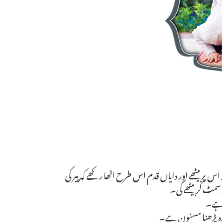
 کر اس پر بیٹھے اور دایاں قدم اس طرح اٹھا رکھے کہ پیر کی
سمٹ کر بیٹھے گی۔