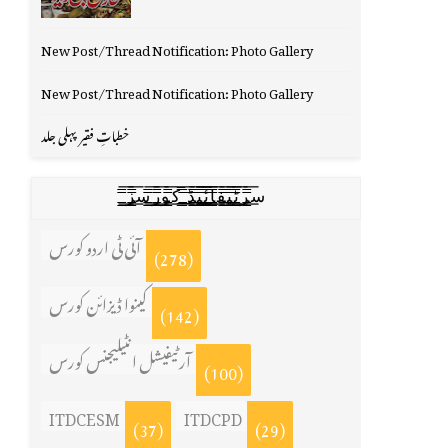
New Post/Thread Notification: Photo Gallery
New Post/Thread Notification: Photo Gallery
خطباتِ فقیر پہلی جلد
س̳̿͟͞ر̳̿͟͞ٹ̳̿͟͞ی̳̿͟͞ف̳̿͟͞ا̳̿͟͞ي̳̳̿ٔ̿͟͟͞͞ی̳̿͟͞ڈ̳̿͟͞ ̳̿͟͞ک̳̿͟͞و̳̿͟͞ر̳̿͟͞س̳̿͟͞ز̳̿͟͞
آئی ٹی اردو کورس
(278)
کینوا ڈیزائن کورس
(142)
آرٹیفیشل انٹیلیجنس کورس
(100)
ITDCESM
ITDCPD
(37)
(29)