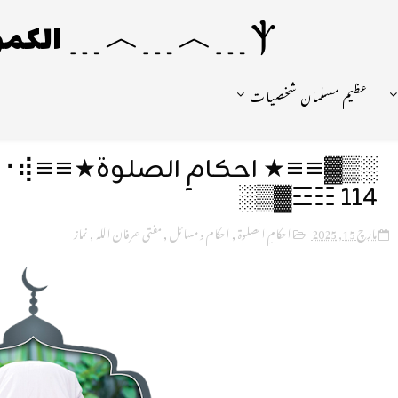
Ⲯ﹍︿﹍︿﹍ الکمونیا ﹍Ⲯ﹍Ⲯ﹍︿﹍☼
عظیم مسلمان شخصیات
114 ☷☲▓▒░
مارچ 15, 2025
احکامِ الصلوة
,
احکام و مسائل
,
مفتی عرفان اللہ
,
نماز