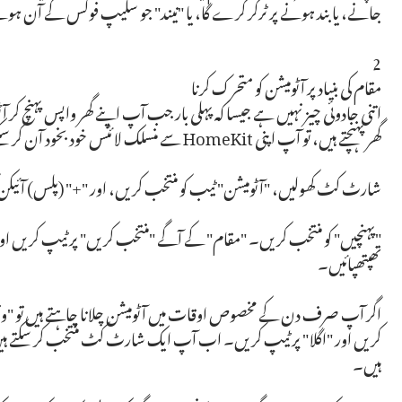
جانے، یا بند ہونے پر ٹرگر کرے گا، یا "نیند" جو سلیپ فوکس کے آن ہونے 
2
مقام کی بنیاد پر آٹومیشن کو متحرک کرنا
اتنی جادوئی چیز نہیں ہے جیسا کہ پہلی بار جب آپ اپنے گھر واپس پہنچ 
گھر پہنچتے ہیں، تو آپ اپنی HomeKit سے منسلک لائٹس خود بخود آن کر سکتے ہیں ۔
شارٹ کٹ کھولیں، "آٹومیشن" ٹیب کو منتخب کریں، اور "+" (پلس) آئیکن ک
"پہنچیں" کو منتخب کریں۔ "مقام" کے آگے "منتخب کریں" پر ٹیپ کریں اور پ
تھپتھپائیں۔
اگر آپ صرف دن کے مخصوص اوقات میں آٹومیشن چلانا چاہتے ہیں تو "وقت 
کریں اور "اگلا" پر ٹیپ کریں۔ اب آپ ایک شارٹ کٹ منتخب کر سکتے ہیں یا 
ہیں۔