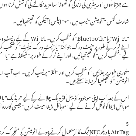
سے جڑتا ہوں اور بیٹری کی زندگی کو تھوڑا سا مزید نکالنے کی کوشش کرتا ہو
شارٹ کٹس "آٹومیشن" ٹیب میں، "+" (پلس) آئیکن کو تھپتھپائیں۔
"Wi-Fi" یا "Bluetooth" کو 
اپنے ٹرگر کے طور پر "نیٹ ورک جوائنڈ" یا "نیٹ ورک لیفٹ" کو منتخب کر
لیے "منتخب کریں" کو تھپتھپائیں، اور اپنے ٹرگر کے طور پر "کنیکٹڈ ہے" یا 
"فوری طور پر چلائیں" کو منتخب کریں اور "اگلا" پر ٹیپ کریں۔ اب آپ اپنے 
آٹومیشن" کو تھپتھپا کر نیا بنا سکتے ہیں۔
موبائل ڈیٹا کو ٹوگل کرنے کے لیے "موبائل ڈیٹا سیٹ کریں" جیسی کارروائی
5
AirTag یا دیگر NFC ٹیگ کا استعمال کرتے ہوئے آٹومیشن کو متحرک کرنا