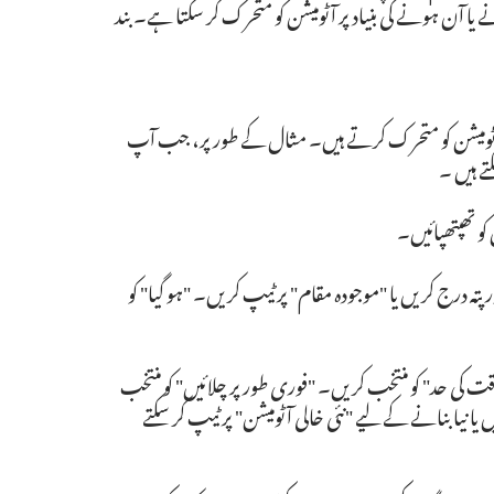
یا آن ہونے کی بنیاد پر آٹومیشن کو متحرک کر سکتا ہے۔ بند
کر آٹومیشن کو متحرک کرتے ہیں۔ مثال کے طور پر، جب آپ
و تھپتھپائیں۔
تہ درج کریں یا "موجودہ مقام" پر ٹیپ کریں۔ "ہو گیا" کو
کی حد" کو منتخب کریں۔ "فوری طور پر چلائیں" کو منتخب
نیا بنانے کے لیے "نئی خالی آٹومیشن" پر ٹیپ کر سکتے