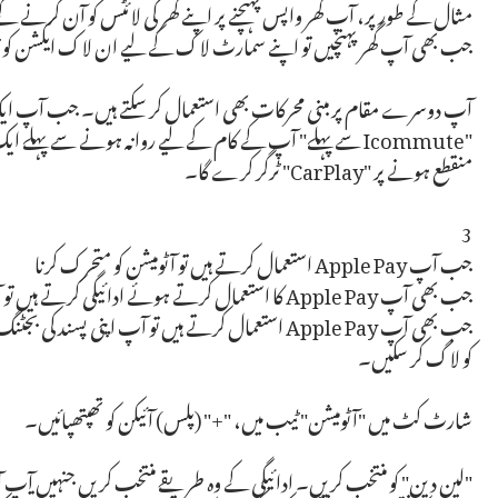
مثال کے طور پر، آپ گھر واپس پہنچنے پر اپنے گھر کی لائٹس کو آن کرنے کے 
جب بھی آپ گھر پہنچیں تو اپنے سمارٹ لاک کے لیے ان لاک ایکشن کو ٹرگ
آپ دوسرے مقام پر مبنی محرکات بھی استعمال کر سکتے ہیں۔ جب آپ ایک م
منقطع ہونے پر "CarPlay" ٹرگر کرے گا۔
3
جب آپ Apple Pay استعمال کرتے ہیں تو آٹومیشن کو متحرک کرنا
جب بھی آپ Apple Pay کا استعمال کرتے ہوئے ادائیگی 
جب بھی آپ Apple Pay استعمال کرتے ہیں تو آپ اپنی پس
کو لاگ کر سکیں۔
شارٹ کٹ میں "آٹومیشن" ٹیب میں، "+" (پلس) آئیکن کو تھپتھپائیں۔
"لین دین" کو منتخب کریں۔ ادائیگی کے وہ طریقے منتخب کریں جنہیں آپ 