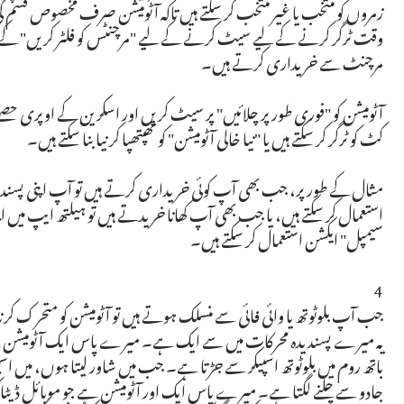
زمروں کو منتخب یا غیر منتخب کر سکتے ہیں تاکہ آٹومیشن صرف مخصوص ق
وقت ٹرگر کرنے کے لیے سیٹ کرنے کے لیے "مرچنٹس کو فلٹر کریں" کے
مرچنٹ سے خریداری کرتے ہیں۔
آٹومیشن کو "فوری طور پر چلائیں" پر سیٹ کریں اور اسکرین کے اوپری حص
کٹ کو ٹرگر کر سکتے ہیں یا "نیا خالی آٹومیشن" کو تھپتھپا کر نیا بنا سکتے ہیں۔
مثال کے طور پر، جب بھی آپ کوئی خریداری کرتے ہیں تو آپ اپنی پسندی
استعمال کر سکتے ہیں، یا جب بھی آپ کھانا خریدتے ہیں تو ہیلتھ ایپ میں
سیمپل" ایکشن استعمال کر سکتے ہیں۔
4
جب آپ بلوٹوتھ یا وائی فائی سے منسلک ہوتے ہیں تو آٹومیشن کو متحرک کرنا
یہ میرے پسندیدہ محرکات میں سے ایک ہے۔ میرے پاس ایک آٹومیشن ہے
باتھ روم میں بلوٹوتھ اسپیکر سے جڑتا ہے۔ جب میں شاور لیتا ہوں، میں اسپی