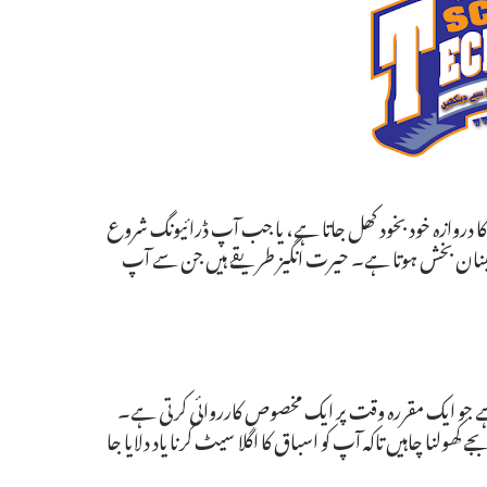
ا دروازہ خود بخود کھل جاتا ہے، یا جب آپ ڈرائیونگ شروع
طمینان بخش ہوتا ہے۔ حیرت انگیز طریقے ہیں جن سے آپ
ن ہے جو ایک مقررہ وقت پر ایک مخصوص کارروائی کرتی ہے۔
ال کے طور پر، ہو سکتا ہے کہ آپ Duolingo ایپ کو روزانہ صبح 8 بجے کھولنا چاہیں تاکہ آپ کو اسباق کا اگلا سیٹ کرنا یاد دلایا جا