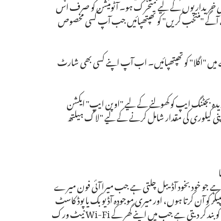
سم کی خریداریوں کے لیے متحرک ہو۔ آٹومیشن کو صرف اس
 آگے "منتخب کریں" کو تھپتھپائیں جب آپ کسی مخصوص
ے میں "اگلا" کو تھپتھپائیں۔ اب آپ اپنے کسی بھی شارٹ
دہ بجٹنگ ایپ کو کھولنے کے لیے "اوپن ایپ" ایکشن
 اپنی کیلوری کی مقدار شامل کرنے کے لیے "لاگ ہیلتھ
 جو خود بخود آڈیبل چلتی ہے جب میرا آئی فون میرے
کر کو آن کرتا ہوں، اور میری موجودہ آڈیو بک یا پوڈ کاسٹ
جادو سے چلنے لگتا ہے۔ میرے پاس ایک اور آٹومیشن ہے جو موبائل ڈیٹا کو بند کر دیتی ہے جب میں اپنے گھر کے Wi-Fi نیٹ ورک