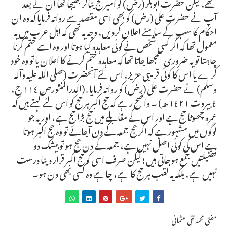
تھے، لیکن حضرت ابوبکر (رض) کو امیر حج بناکر بھیجا تھا ان کے بعد
آپ نے حضرت علی (رض) کو بھی اسی مقصد سے روانہ فرمایا کہ وہ ان
احکام کا سب کے سامنے اعلان کردیں، وجہ یہ تھی کہ اہل عرب میں یہ
معمول تھا کہ اگر کسی شخص نے کوئی معاہدہ کیا ہوتا اور وہ اسے ختم کرنا
چاہتا تو یہ ضروری سمجھا جاتا تھا کہ معاہدہ ختم کرنے کا اعلان یا تو وہ خود
کرے یا اس کا کوئی قریبی عزیز، اس لئے آنحضرت (صلی اللہ علیہ وآلہ
وسلم) نے حضرت علی (رض) کو روانہ فرمایا . (الدرالمنثورص ١١٤ ج،
٤ بیروت ١٤٢١ ھ) ۔ واضح رہے کہ حج اکبر ہر حج کو اس لئے کہتے ہیں کہ
عمرہ چھوٹا حج ہے اور اس کے مقابلے میں حج بڑا حج ہے، اور یہ جو
لوگوں میں مشہور ہے کہ اگر حج جمعہ کے دن آجائے تو وہ حج اکبر ہوتا
ہے اس کی کوئی اصل نہیں ہے، جمعہ کے دن حج ہو تو بیشک دو
فضیلتیں جمع ہوجاتی ہیں ؛ لیکن صرف اسی کو حج اکبر قرار دینا درست
نہیں ہے، بلکہ یہ لقب ہر حج کا ہے، چاہے وہ کسی بھی دن ہو۔
مفتی محمد تقی عثمانی