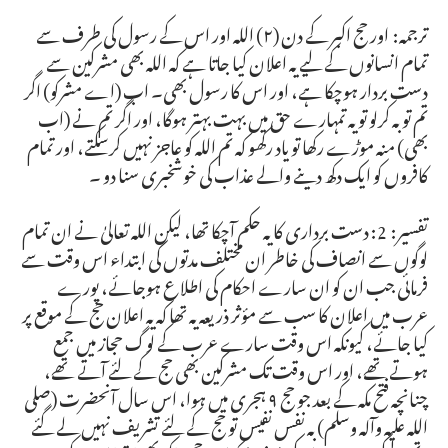
ترجمہ: اور حج اکبر کے دن (٢) اللہ اور اس کے رسول کی طرف سے
تمام انسانوں کے لیے یہ اعلان کیا جاتا ہے کہ اللہ بھی مشرکین سے
دست بردار ہوچکا ہے، اور اس کا رسول بھی۔ اب (اے مشرکو) اگر
تم توبہ کرلو تو یہ تمہارے حق میں بہت بہتر ہوگا، اور اگر تم نے (اب
بھی) منہ موڑے رکھا تو یاد رکھو کہ تم اللہ کو عاجز نہیں کرسکتے، اور تمام
کافروں کو ایک دکھ دینے والے عذاب کی خوشخبری سنا دو ۔
تفسیر: 2: دست برداری کا یہ حکم آچکا تھا، لیکن اللہ تعالیٰ نے ان تمام
لوگوں سے انصاف کی خاطر ان مختلف مدتوں کی ابتداء اس وقت سے
فرمائی جب ان کو ان سارے احکام کی اطلاع ہوجائے، پورے
عرب میں اعلان کا سب سے مؤثر ذریعہ یہ تھا کہ یہ اعلان حج کے موقع پر
کیا جائے، کیونکہ اس وقت سارے عرب کے لوگ حجاز میں جمع
ہوتے تھے، اور اس وقت تک مشرکین بھی حج کے لئے آتے تھے،
چنانچہ فتح مکہ کے بعد جو حج ٩ ہجری میں ہوا، اس سال آنحضرت (صلی
اللہ علیہ وآلہ وسلم) بہ نفس نفیس تو حج کے لئے تشریف نہیں لے گئے