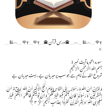
ⲯ🌹﹍︿🕌﹍︿﹍🕋 درسِ قرآن 🕋﹍ⲯ﹍🌹ⲯ🌹﹍︿🕌﹍
☼
سورہ التوبۃ آیت نمبر 3
بِسمِ اللّٰہِ الرَّحمٰنِ الرَّحِیمِ
شروع اللہ کے نام سے جو سب پر مہربان ہے، بہت مہربان ہے
وَ اَذَانٌ مِّنَ اللّٰہِ وَ رَسُوۡلِہٖۤ اِلَی النَّاسِ یَوۡمَ الۡحَجِّ الۡاَکۡبَرِ اَنَّ اللّٰہَ بَرِیۡٓءٌ مِّنَ
الۡمُشۡرِکِیۡنَ ۬ۙ وَ رَسُوۡلُہٗ ؕ فَاِنۡ تُبۡتُمۡ فَہُوَ خَیۡرٌ لَّکُمۡ ۚ وَ اِنۡ تَوَلَّیۡتُمۡ فَاعۡلَمُوۡۤا اَنَّکُمۡ غَیۡرُ
مُعۡجِزِی اللّٰہِ ؕ وَ بَشِّرِ الَّذِیۡنَ کَفَرُوۡا بِعَذَابٍ اَلِیۡمٍ ۙ﴿۳﴾