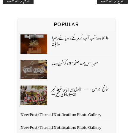
POPULAR
🌀 محاورہ: آب آب کر مر گئے، سرہانے دھرا
رہا پانی
"میرا من پسند صفحہ" از: کرشن چندر
فاتح اُندلس ۔ ۔ ۔ طارق بن زیاد : قسط نمبر
21═(ملاگا کی فتح )═
New Post/Thread Notification: Photo Gallery
New Post/Thread Notification: Photo Gallery