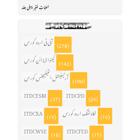
خطباتِ فقیر پہلی جلد
س̳̿͟͞ر̳̿͟͞ٹ̳̿͟͞ی̳̿͟͞ف̳̿͟͞ا̳̿͟͞ي̳̳̿ٔ̿͟͟͞͞ی̳̿͟͞ڈ̳̿͟͞ ̳̿͟͞ک̳̿͟͞و̳̿͟͞ر̳̿͟͞س̳̿͟͞ز̳̿͟͞
آئی ٹی اردو کورس
(278)
کینوا ڈیزائن کورس
(142)
آرٹیفیشل انٹیلیجنس کورس
(100)
ITDCESM
ITDCPD
(37)
(29)
اکاؤنٹنگ اردو کورس
ITDCXA
(19)
(19)
ITDCWSE
ITDCFED
(18)
(17)