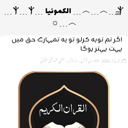
Ⲯ﹍︿﹍︿﹍ الکمونیا ﹍Ⲯ﹍Ⲯ﹍
︿﹍☼
اگر تم توبہ کرلو تو یہ تمہارے حق میں
بہت بہتر ہوگا
دسمبر 12, 2024
درسِ قرآن
,
سورۃ توبہ
,
مفتی محمد تقی عثمانی