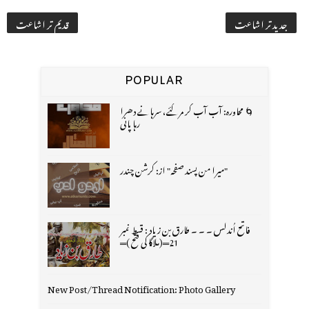
جدید تر اشاعت
قدیم تر اشاعت
POPULAR
🌀 محاورہ: آب آب کر مر گئے، سرہانے دھرا
رہا پانی
"میرا من پسند صفحہ" از: کرشن چندر
فاتح اُندلس ۔ ۔ ۔ طارق بن زیاد : قسط نمبر
21═(ملاگا کی فتح )═
New Post/Thread Notification: Photo Gallery