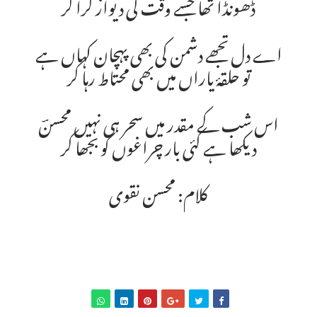
ڈھونڈا تھا جسے وقت کی دیوار گرا کر
اے دل تجھے دشمن کی بھی پہچان کہاں ہے
تو حلقۂ یاراں میں بھی محتاط رہا کر
اس شب کے مقدر میں سحر ہی نہیں محسنؔ
دیکھا ہے کئی بار چراغوں کو بجھا کر
کلام: محسن نقوی