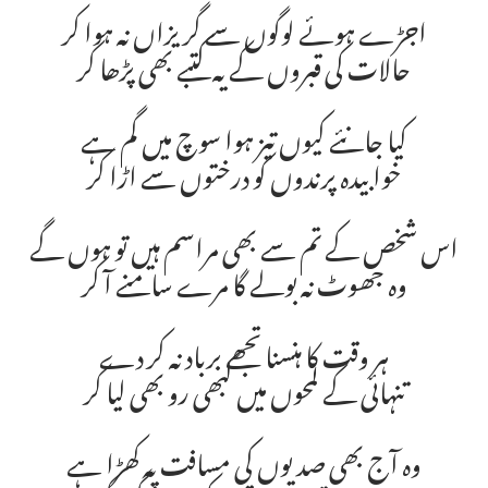
اجڑے ہوئے لوگوں سے گریزاں نہ ہوا کر
حالات کی قبروں کے یہ کتبے بھی پڑھا کر
کیا جانئے کیوں تیز ہوا سوچ میں گم ہے
خوابیدہ پرندوں کو درختوں سے اڑا کر
اس شخص کے تم سے بھی مراسم ہیں تو ہوں گے
وہ جھوٹ نہ بولے گا مرے سامنے آ کر
ہر وقت کا ہنسنا تجھے برباد نہ کر دے
تنہائی کے لمحوں میں کبھی رو بھی لیا کر
وہ آج بھی صدیوں کی مسافت پہ کھڑا ہے