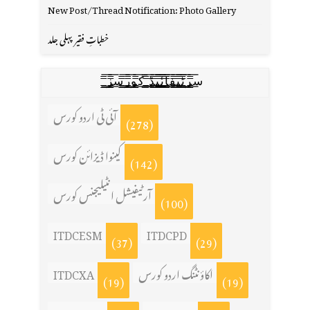
New Post/Thread Notification: Photo Gallery
خطباتِ فقیر پہلی جلد
س̳̿͟͞ر̳̿͟͞ٹ̳̿͟͞ی̳̿͟͞ف̳̿͟͞ا̳̿͟͞ي̳̳̿ٔ̿͟͟͞͞ی̳̿͟͞ڈ̳̿͟͞ ̳̿͟͞ک̳̿͟͞و̳̿͟͞ر̳̿͟͞س̳̿͟͞ز̳̿͟͞
آئی ٹی اردو کورس
(278)
کینوا ڈیزائن کورس
(142)
آرٹیفیشل انٹیلیجنس کورس
(100)
ITDCESM
ITDCPD
(37)
(29)
اکاؤنٹنگ اردو کورس
ITDCXA
(19)
(19)