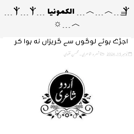
Ⲯ﹍︿﹍︿﹍ الکمونیا ﹍Ⲯ﹍Ⲯ﹍
︿﹍☼
اجڑے ہوئے لوگوں سے گریزاں نہ ہوا کر
نومبر 15, 2024
شعر و شاعری
,
محسن نقوی