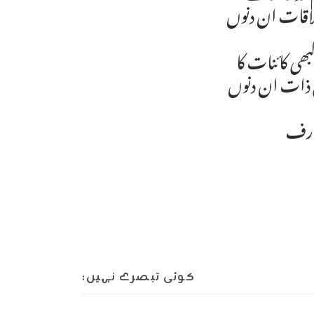
لاقات ان دنوں
بھی کائنات کا
ی ذات ان دنوں
عارف
کوئی تبصرے نہیں: