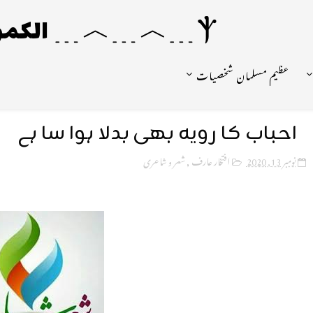
Ⲯ﹍︿﹍︿﹍ الکمونیا ﹍Ⲯ﹍Ⲯ﹍︿﹍☼
عظیم مسلمان شخصیات
احباب کا رویہ بھی بدلا ہوا سا ہے
نومبر 13, 2020
افتخار عارف
,
شعر و شاعری