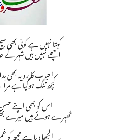
کہتا نہیں ہے کوئی بھی س
اچھے نہیں ہیں شہر کے 
احباب کا رویہ بھی بدل
کچھ تنگ ہوگیا ہے مرا 
اس کو بھی اپنے حسن پ
ٹھہرے ہوئے ہیں میرے بھی
الجھا دیا ہے مجھ کو غ