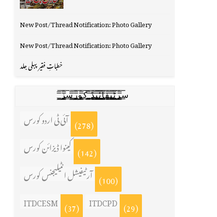
New Post/Thread Notification: Photo Gallery
New Post/Thread Notification: Photo Gallery
خطباتِ فقیر پہلی جلد
س̳̿͟͞ر̳̿͟͞ٹ̳̿͟͞ی̳̿͟͞ف̳̿͟͞ا̳̿͟͞ي̳̳̿ٔ̿͟͟͞͞ی̳̿͟͞ڈ̳̿͟͞ ̳̿͟͞ک̳̿͟͞و̳̿͟͞ر̳̿͟͞س̳̿͟͞ز̳̿͟͞
آئی ٹی اردو کورس
(278)
کینوا ڈیزائن کورس
(142)
آرٹیفیشل انٹیلیجنس کورس
(100)
ITDCESM
ITDCPD
(37)
(29)