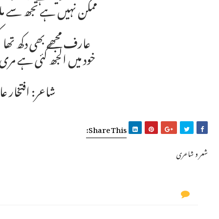
ممکن نہیں ہے تجھ سے م
عارف مجھے بھی دکھ تھا ک
خود میں الجھ گئی ہے مر
شاعر: افتخار 
Share This:
شعر و شاعری