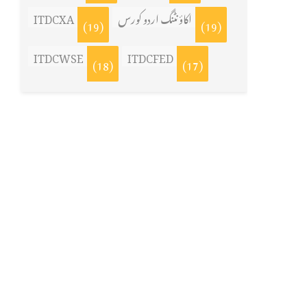
اکاؤنٹنگ اردو کورس
ITDCXA
(19)
(19)
ITDCWSE
ITDCFED
(18)
(17)