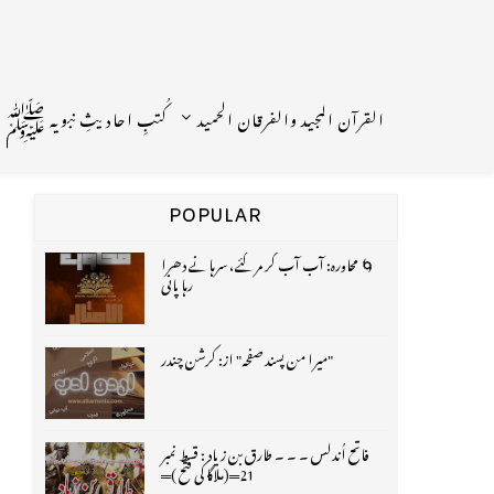
القرآن المجید والفرقان الحمید
کُتبِ احادیثِ نبویہ ﷺ
POPULAR
🌀 محاورہ: آب آب کر مر گئے، سرہانے دھرا
رہا پانی
"میرا من پسند صفحہ" از: کرشن چندر
فاتح اُندلس ۔ ۔ ۔ طارق بن زیاد : قسط نمبر
21═(ملاگا کی فتح )═