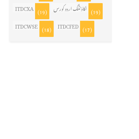
ITDCXA
اکاؤنٹنگ اردو کورس
(19)
(19)
ITDCWSE
ITDCFED
(18)
(17)