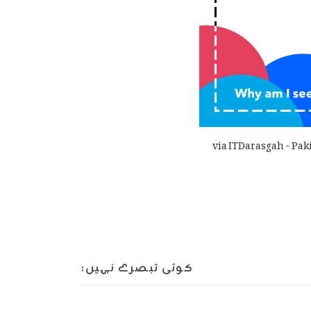
via ITDarasgah - Pak
کوئی تبصرے نہیں: