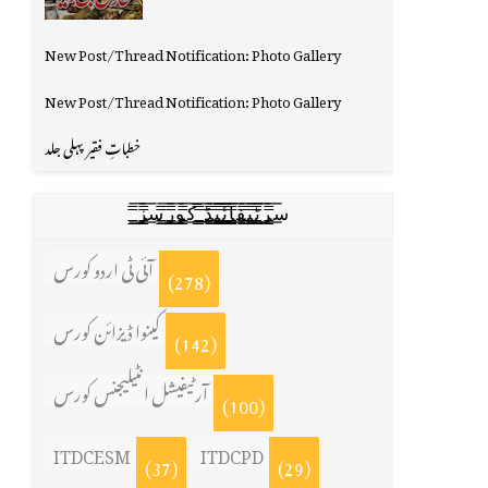
New Post/Thread Notification: Photo Gallery
New Post/Thread Notification: Photo Gallery
خطباتِ فقیر پہلی جلد
س̳̿͟͞ر̳̿͟͞ٹ̳̿͟͞ی̳̿͟͞ف̳̿͟͞ا̳̿͟͞ي̳̳̿ٔ̿͟͟͞͞ی̳̿͟͞ڈ̳̿͟͞ ̳̿͟͞ک̳̿͟͞و̳̿͟͞ر̳̿͟͞س̳̿͟͞ز̳̿͟͞
آئی ٹی اردو کورس
(278)
کینوا ڈیزائن کورس
(142)
آرٹیفیشل انٹیلیجنس کورس
(100)
ITDCESM
ITDCPD
(37)
(29)