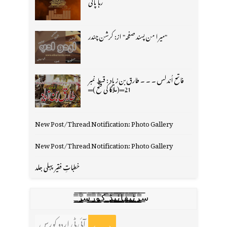
رہا پانی
"میرا من پسند صفحہ" از: کرشن چندر
فاتح اُندلس ۔ ۔ ۔ طارق بن زیاد : قسط نمبر
21═(ملاگا کی فتح )═
New Post/Thread Notification: Photo Gallery
New Post/Thread Notification: Photo Gallery
خطباتِ فقیر پہلی جلد
س̳̿͟͞ر̳̿͟͞ٹ̳̿͟͞ی̳̿͟͞ف̳̿͟͞ا̳̿͟͞ي̳̳̿ٔ̿͟͟͞͞ی̳̿͟͞ڈ̳̿͟͞ ̳̿͟͞ک̳̿͟͞و̳̿͟͞ر̳̿͟͞س̳̿͟͞ز̳̿͟͞
آئی ٹی اردو کورس