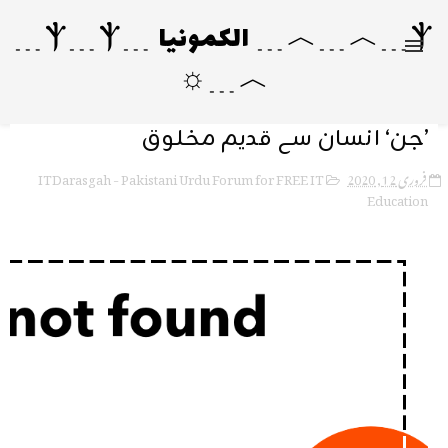
Ⲯ﹍︿﹍︿﹍ الکمونیا ﹍Ⲯ﹍Ⲯ﹍
︿﹍☼
’جن‘ انسان سے قدیم مخلوق
ITDarasgah - Pakistani Urdu Forum for FREE IT
فروری 12, 2020
Education