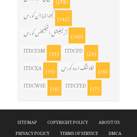
(278)
کینوا ڈیزائن کورس
(142)
آرٹیفیشل انٹیلیجنس کورس
(100)
ITDCESM
ITDCPD
(37)
(29)
ITDCXA
اکاؤنٹنگ اردو کورس
(19)
(19)
ITDCWSE
ITDCFED
(18)
(17)
SITE MAP
COPYRIGHT POLICY
ABOUT US
PRIVACY POLICY
TERMS OF SERVICE
DMCA