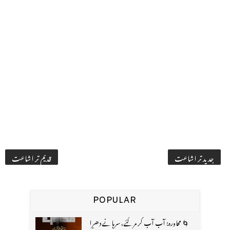
جدید تر اشاعت
قدیم تر اشاعت
POPULAR
🌀 محاورہ: آب آب کر مر گئے، سرہانے دھرا