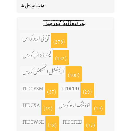
خطباتِ فقیر پہلی جلد
س̳̿͟͞ر̳̿͟͞ٹ̳̿͟͞ی̳̿͟͞ف̳̿͟͞ا̳̿͟͞ي̳̳̿ٔ̿͟͟͞͞ی̳̿͟͞ڈ̳̿͟͞ ̳̿͟͞ک̳̿͟͞و̳̿͟͞ر̳̿͟͞س̳̿͟͞ز̳̿͟͞
آئی ٹی اردو کورس
(278)
کینوا ڈیزائن کورس
(142)
آرٹیفیشل انٹیلیجنس کورس
(100)
ITDCESM
ITDCPD
(37)
(29)
اکاؤنٹنگ اردو کورس
ITDCXA
(19)
(19)
ITDCWSE
ITDCFED
(18)
(17)