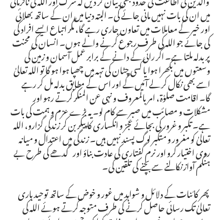
میں ان کی بات نہیں مانی جائے گی۔ البتہ دنیا میں ان کے ساتھ بھلائی
اور خیر کے معاملات میں تعاون جاری رہے گا، مگر اتباع ایسے افراد کی
کی جائے جو اللہ کی طرف رجوع کرنے والے ہوں۔ انسان کی محنت
پر بدلہ ملتا ہے۔ اگر رائی کے دانے کے برابر عمل آسمان و زمین کی
وسعتوں میں بکھرا ہوا یا کسی چٹان کی تہہ میں چھپا ہوا ہو گا تو اللہ تعالیٰ
اسے بھی نکال کر لے آئیں گے اور اس کے مطابق بدلہ مل کر رہے
گا۔ اقامت صلوٰۃ، امر بالمعروف و نہی عن المنکر کرتے رہو اور
مشکلات و مصائب میں صبر سے کام لو۔ یہ بڑے عزم و ہمت کی بات
ہے۔ تکبر و غرور کی بجائے عجز و انکساری کا پیکر بن کر زندگی گزارو، اللہ
تعالیٰ کو مغرور و متکبر لوگ پسند نہیں ہیں۔ زندگی میں اعتدال و میانہ
روی اختیار کرو اور نرم گفتاری کی عادت بناؤ اور گدھے کی طرح بے
ہنگم آواز نکالنے سے بچنے کی تلقین کی۔
پھر کائنات کے دلائل و شواہد میں غور و خوض کے ساتھ توحید باری
تعالیٰ تک رسائی حاصل کرنے کی طرف متوجہ کرتے ہوئے اللہ کی
بے حد و حساب خوبیوں اور صفات کو ایک حسین پیرائے میں بیان