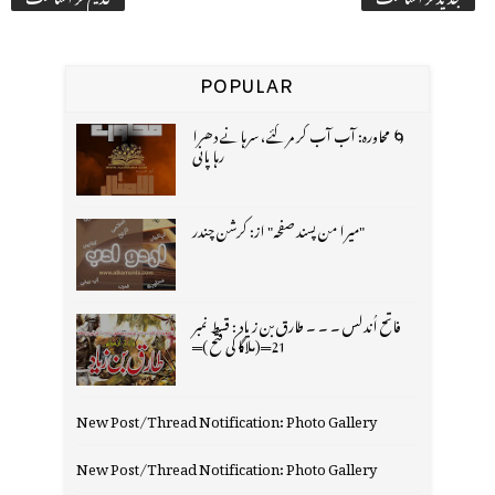
POPULAR
🌀 محاورہ: آب آب کر مر گئے، سرہانے دھرا
رہا پانی
"میرا من پسند صفحہ" از: کرشن چندر
فاتح اُندلس ۔ ۔ ۔ طارق بن زیاد : قسط نمبر
21═(ملاگا کی فتح )═
New Post/Thread Notification: Photo Gallery
New Post/Thread Notification: Photo Gallery