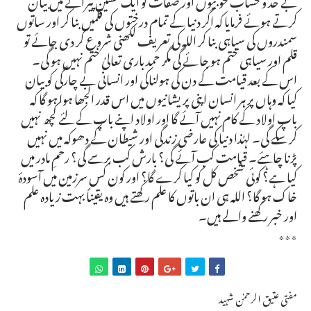
کرتے ہوئے فرمایا کہ اگر دنیا کے تمام درختوں کی قلمیں بنا کر اور ساتوں
سمندروں کی سیاہی بنا کر اللہ کی تعریف لکھنی شروع کر دی جائے تو
قلم اور سیاہی ختم ہو جائے گی مگر حمد باری تعالیٰ ختم نہیں ہو گی۔
اس کے بعد قیامت کے دن کی ہولناکی اور انسانی بے چارگی کو بیان
کیا کہ وہاں پر ہر انسان اپنی پریشانیوں میں اس قدر الجھا ہوا ہو گا کہ
باپ اولاد کے کام نہیں آئے گا اور اولاد اپنے باپ کے لئے کچھ نہیں
کر سکے گی۔ لہٰذا دنیا کی عارضی زندگی اور شیطان کے دھوکہ میں نہیں
پڑنا چاہئے۔ قیامت کب آئے گی؟ بارش کب برسے گی؟ رحمِ مادر میں
کیا ہے؟ کوئی شخص کل کو کیا کرے گا؟ اور کون کس سرزمین میں آسودۂ
خاک ہو گا؟ اللہ ہی ان باتوں کا علم رکھتے ہیں وہ یقیناً بہت زیادہ علم
اور خبر رکھنے والے ہیں۔
٭٭٭
مفتی عتیق الرحمٰن شہید