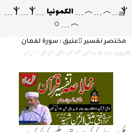
Ⲯ﹍︿﹍︿﹍ الکمونیا ﹍Ⲯ﹍Ⲯ﹍
︿﹍☼
مختصر تفسیر ِعتیق : سورۃ لقمان
مارچ 29, 2011
سورۃ لقمان
,
مختصر تفسیر ِعتیق
,
مفتی عتیق الرحمٰن شہید
حکمت و دانائی کے پیکر حضرت لقمان حکیم کے تذکرہ کی بناء پر یہ