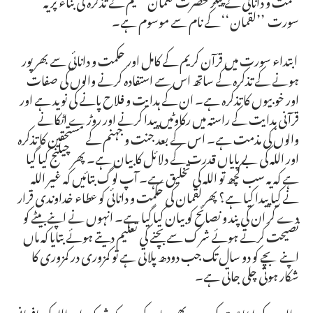
سورت ’’لقمان‘‘ کے نام سے موسوم ہے۔
ابتداء سورت میں قرآن کریم کے کامل اور حکمت و دانائی سے بھرپور
ہونے کے تذکرہ کے ساتھ اس سے استفادہ کرنے والوں کی صفات
اور خوبیوں کا تذکرہ ہے۔ ان کے ہدایت و فلاح پانے کی نوید ہے اور
قرآنی ہدایت کے راستہ میں رکاوٹیں پیدا کرنے اور روڑے اٹکانے
والوں کی مذمت ہے۔ اس کے بعد جنت و جہنم کے مستحقین کا تذکرہ
اور اللہ کی بے پایاں قدرت کے دلائل کا بیان ہے۔ پھر چیلنج کیا گیا
ہے کہ یہ سب کچھ تو اللہ کی تخلیق ہے۔ آپ لوگ بتائیں کہ غیر اللہ
نے کیا پیدا کیا ہے؟ پھر لقمان کی حکمت و دانائی کو عطاء خداوندی قرار
دے کر ان کی پند و نصائح کو بیان کیا گیا ہے۔ انہوں نے اپنے بیٹے کو
نصیحت کرتے ہوئے شرک سے بچنے کی تعلیم دیتے ہوئے بتایا کہ ماں
اپنے بچے کو دو سال تک جب دودھ پلاتی ہے تو کمزوری در کمزوری کا
شکار ہوتی چلی جاتی ہے۔
والدین کی اطاعت کی حدود بھی بیان کر دیں کہ شرک اور اللہ کی نافرمانی