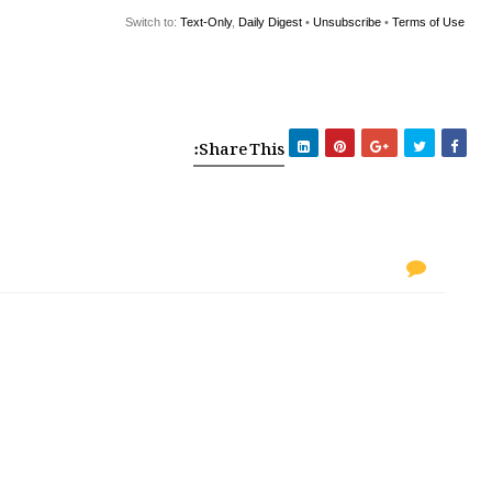
Switch to:
Text-Only
,
Daily Digest
•
Unsubscribe
•
Terms of Use
__,_._,___
Share This: