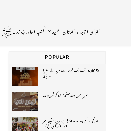
القرآن المجید والفرقان الحمید
کُتبِ احادیثِ نبویہ ﷺ
POPULAR
🌀 محاورہ: آب آب کر مر گئے، سرہانے دھرا
رہا پانی
"میرا من پسند صفحہ" از: کرشن چندر
فاتح اُندلس ۔ ۔ ۔ طارق بن زیاد : قسط نمبر
21═(ملاگا کی فتح )═