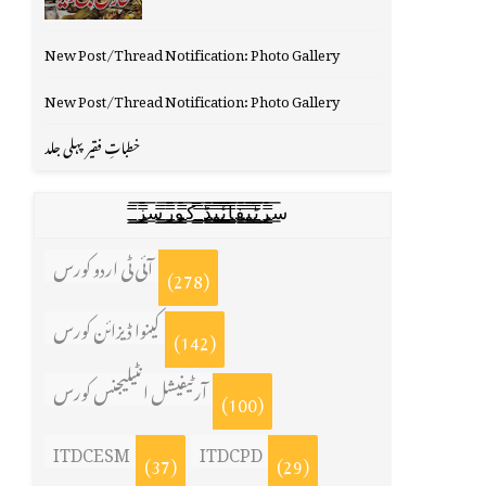
New Post/Thread Notification: Photo Gallery
New Post/Thread Notification: Photo Gallery
خطباتِ فقیر پہلی جلد
س̳̿͟͞ر̳̿͟͞ٹ̳̿͟͞ی̳̿͟͞ف̳̿͟͞ا̳̿͟͞ي̳̳̿ٔ̿͟͟͞͞ی̳̿͟͞ڈ̳̿͟͞ ̳̿͟͞ک̳̿͟͞و̳̿͟͞ر̳̿͟͞س̳̿͟͞ز̳̿͟͞
آئی ٹی اردو کورس
(278)
کینوا ڈیزائن کورس
(142)
آرٹیفیشل انٹیلیجنس کورس
(100)
ITDCESM
ITDCPD
(37)
(29)