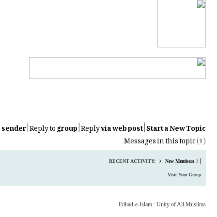
__._,_.___
o
sender
|
Reply to
group
|
Reply
via web post
|
Start a New Topic
Messages in this topic
(
1
)
RECENT ACTIVITY:
New Members
3
Visit Your Group
Etihad-e-Islam : Unity of All Muslims.