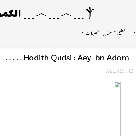
Ⲯ﹍︿﹍︿﹍ الکمونیا ﹍Ⲯ﹍Ⲯ﹍︿﹍☼
عظیم مسلمان شخصیات
Hadith Qudsi : Aey Ibn Adam . . . . .
مارچ 28, 2011