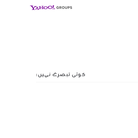
کوئی تبصرے نہیں: