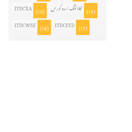
ITDCXA
اکاؤنٹنگ اردو کورس
(19)
(19)
ITDCWSE
ITDCFED
(18)
(17)