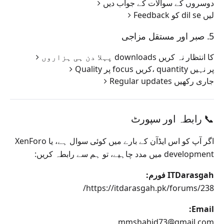
دوسروں کے سوالات کے جواب دیں
Feedback کو dil se لیں
5. صبر اور مستقل مزاجی
پہلا دن ہی ہزاروں downloads کا انتظار نہ کریں
Quality پر focus کریں، quantity پر نہیں
Regular updates جاری رکھیں
📞 رابطہ اور سپورٹ
اگر آپ کو اس ایڈآن کے بارے میں کوئی سوال ہے، یا XenForo
development میں مدد چاہیے، تو ہم سے رابطہ کریں:
ITDarasgah فورم:
https://itdarasgah.pk/forums/238/
Email:
mmshahid73@gmail.com