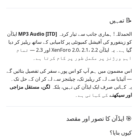
📝 تمہیں
الحمدللہ! ہماری جانب سے تیار کردہ
[ITD] MP3 Audio
ایڈآن
کو زینفورو کی آفیشل کمیونٹی پر کامیابی کے ساتھ ریلیز کر دیا
گیا ہے۔ یہ ایڈآن XenForo 2.0، 2.1، 2.2 اور 2.3 — تمام
اہم ورژنز پر مکمل طور پر کام کرتا ہے۔
اس مضمون میں ہم آپ کو اس پورے سفر کی تفصیل بتائیں گے
— آئیڈیا سے لے کر ریلیز تک، چیلنجز سے لے کر ان کے حل تک۔
یہ کہانی صرف ایک ایڈآن کی نہیں، بلکہ
لگن، مستقل مزاجی
اور سیکھنے
کی کہانی ہے۔
🎯 ایڈآن کا تصور اور مقصد
کیوں بنایا؟