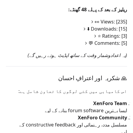
ریلیز کے بعد کے پہلے 48 گھنٹے:
👀 Views: [235]
⬇️ Downloads: [15]
⭐ Ratings: [3]
💬 Comments: [5]
(یہ اعدادوشمار وقت کے ساتھ اپڈیٹ ہوتے رہیں گے)
🙏 شکریہ اور اعترافِ احسان
اس کامیابی میں کئی لوگوں کا تعاون شامل ہے:
XenForo Team
ایسا بہترین forum software بنانے کے لیے
XenForo Community
مسلسل مدد، رہنمائی اور constructive feedback کے
لیے