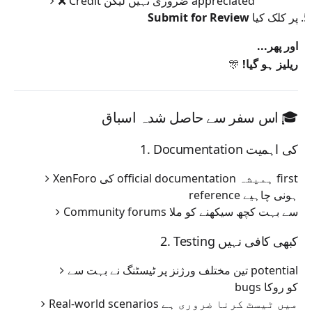
❌ Credit ضروری نہیں لیکن appreciated
پر کلک کیا
Submit for Review
اور پھر...
ریلیز ہو گیا!
🎊
🎓 اس سفر سے حاصل شدہ اسباق
1. Documentation کی اہمیت
XenForo کی official documentation ہمیشہ first
reference ہونی چاہیے
Community forums سے بہت کچھ سیکھنے کو ملا
2. Testing کبھی کافی نہیں
تین مختلف ورژنز پر ٹیسٹنگ نے بہت سے potential
bugs کو روکا
Real-world scenarios میں ٹیسٹ کرنا ضروری ہے