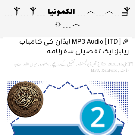
Ⲯ﹍︿﹍︿﹍ الکمونیا ﹍Ⲯ﹍Ⲯ﹍
︿﹍☼
🎉 [ITD] MP3 Audio ایڈآن کی کامیاب
ریلیز: ایک تفصیلی سفرنامہ
مئی 16, 2026
ایڈ آن ڈیولپمنٹ
,
تحقیق کے دریچے
,
زینفورو
,
میاں شاہد
,
ویب
سائٹ
,
XenForo
,
MP3