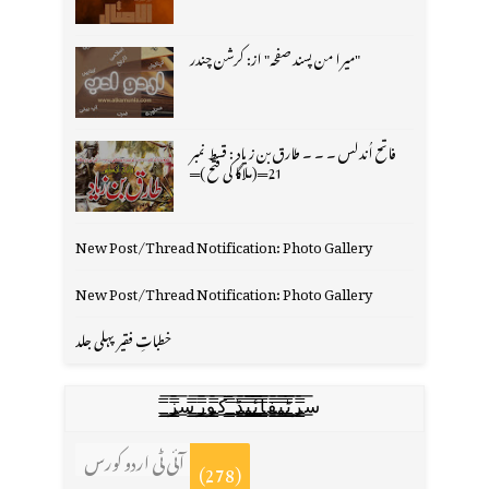
"میرا من پسند صفحہ" از: کرشن چندر
فاتح اُندلس ۔ ۔ ۔ طارق بن زیاد : قسط نمبر
21═(ملاگا کی فتح )═
New Post/Thread Notification: Photo Gallery
New Post/Thread Notification: Photo Gallery
خطباتِ فقیر پہلی جلد
س̳̿͟͞ر̳̿͟͞ٹ̳̿͟͞ی̳̿͟͞ف̳̿͟͞ا̳̿͟͞ي̳̳̿ٔ̿͟͟͞͞ی̳̿͟͞ڈ̳̿͟͞ ̳̿͟͞ک̳̿͟͞و̳̿͟͞ر̳̿͟͞س̳̿͟͞ز̳̿͟͞
آئی ٹی اردو کورس
(278)