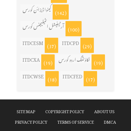
کینوا ڈیزائن کورس
(142)
آرٹیفیشل انٹیلیجنس کورس
(100)
ITDCESM
ITDCPD
(37)
(29)
اکاؤنٹنگ اردو کورس
ITDCXA
(19)
(19)
ITDCWSE
ITDCFED
(18)
(17)
SITE MAP
COPYRIGHT POLICY
ABOUT US
PRIVACY POLICY
TERMS OF SERVICE
DMCA