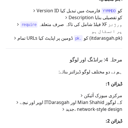
Version ID کو
فارمیٹ میں تبدیل کیا
YYMMDD
Description کو تفصیلی بنایا
فیلڈ شامل کی تاکہ صرف متعلقہ XF ورژنز
require
پر انسٹال ہو
ڈومین پر اپڈیٹ کیا (itdarasgah.pk)
تمام URLs کو
.pk
مرحلہ 4: برانڈنگ اور لوگو
ہم نے دو مختلف لوگو ڈیزائنز بنائے:
ڈیزائن 1:
مرکزی میوزک آئیکن
اوپر اور نیچے ITDarasgah اور Mian Shahid کے لوگوز
جدید، network-style design
ڈیزائن 2: