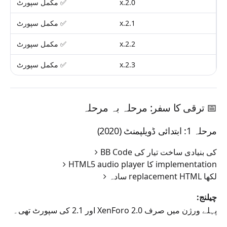
2.0.x
✅ مکمل سپورٹ
2.1.x
✅ مکمل سپورٹ
2.2.x
✅ مکمل سپورٹ
2.3.x
✅ مکمل سپورٹ
📅 ترقی کا سفر: مرحلہ بہ مرحلہ
مرحلہ 1: ابتدائی ڈویلپمنٹ (2020)
BB Code کی بنیادی ساخت تیار کی
HTML5 audio player کا implementation
سادہ replacement HTML لکھا
چیلنج:
پہلے ورژن میں صرف XenForo 2.0 اور 2.1 کی سپورٹ تھی۔