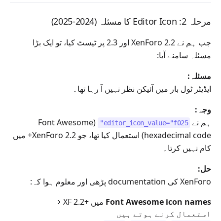
مرحلہ 2: Editor Icon کا مسئلہ (2024-2025)
جب ہم نے XenForo 2.2 اور 2.3 پر ٹیسٹ کیا، تو ایک بڑا
مسئلہ سامنے آیا:
مسئلہ:
ایڈیٹر ٹول بار میں آئیکن نظر نہیں آ رہا تھا۔
وجہ:
ہم نے
(Font Awesome
editor_icon_value="f025"
hexadecimal code) استعمال کیا تھا، جو XenForo 2.2+ میں
کام نہیں کرتا۔
حل:
XenForo کی documentation پڑھی اور معلوم ہوا کہ:
Font Awesome icon names
XF 2.2+ میں
استعمال کرنے ہوتے ہیں