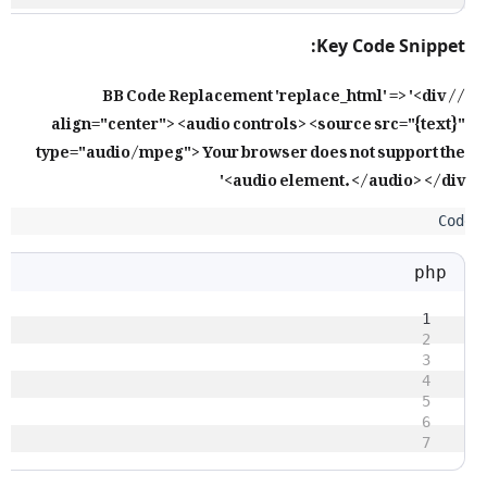
Key Code Snippet:
// BB Code Replacement 'replace_html' => '<div
align="center"> <audio controls> <source src="{text}"
type="audio/mpeg"> Your browser does not support the
audio element. </audio> </div>'
php
1
2
3
4
5
6
7