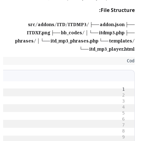
File Structure:
src/addons/ITD/ITDMP3/ ├── addon.json ├──
ITDXF.png ├── bb_codes/ │ └── itdmp3.php ├──
phrases/ │ └── itd_mp3_phrases.php └── templates/
└── itd_mp3_player.html
1
2
3
4
5
6
7
8
9