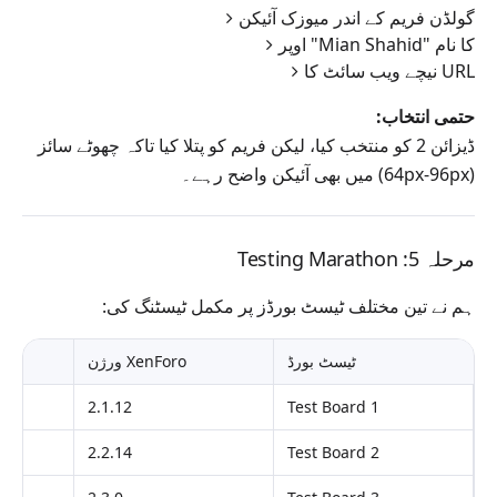
گولڈن فریم کے اندر میوزک آئیکن
اوپر "Mian Shahid" کا نام
نیچے ویب سائٹ کا URL
حتمی انتخاب:
ڈیزائن 2 کو منتخب کیا، لیکن فریم کو پتلا کیا تاکہ چھوٹے سائز
(64px-96px) میں بھی آئیکن واضح رہے۔
مرحلہ 5: Testing Marathon
ہم نے تین مختلف ٹیسٹ بورڈز پر مکمل ٹیسٹنگ کی:
ٹیسٹ بورڈ
XenForo ورژن
2.1.12
Test Board 1
2.2.14
Test Board 2