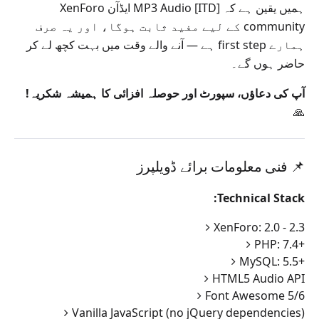
ہمیں یقین ہے کہ [ITD] MP3 Audio ایڈآن XenForo
community کے لیے مفید ثابت ہوگا، اور یہ صرف
ہمارے first step ہے — آنے والے وقت میں بہت کچھ لے کر
حاضر ہوں گے۔
آپ کی دعاؤں، سپورٹ اور حوصلہ افزائی کا ہمیشہ شکریہ!
🙏
📌 فنی معلومات برائے ڈویلپرز
Technical Stack:
XenForo: 2.0 - 2.3
PHP: 7.4+
MySQL: 5.5+
HTML5 Audio API
Font Awesome 5/6
Vanilla JavaScript (no jQuery dependencies)