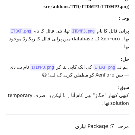
src/addons/ITD/ITDMP3/ITDMP3.png
وجہ:
پرانی فائل کا نام
تھا، نئی فائل کا نام
ITDXF.png
ITDMP3.png
تھا۔ XenForo کے database میں پرانی فائل کا ریکارڈ موجود
تھا۔
حل:
ہم نے
کی ایک کاپی بنا کر
نام دے دی
ITDMP3.png
ITDXF.png
— بس XenForo کو مطمئن کرنے کے لیے! 😊
سبق:
کبھی کبھار "جگاڑ" بھی کام آتا ہے! لیکن یہ صرف temporary
solution تھا۔
مرحلہ 7: Package تیاری