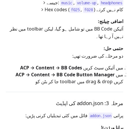
,
,
جیسے:
music
volume-up
headphones
) کام نہیں کرتے
,
Hex codes (
f025
f028
اضافی چیلنج:
آئیکن BB Code میں تو شامل ہو گیا، لیکن toolbar میں نظر
نہیں آ رہا تھا۔
حتمی حل:
دو مرحلے کی ضرورت تھی:
میں آئیکن سیٹ کریں
ACP → Content → BB Codes
میں
ACP → Content → BB Code Button Manager
جا کر بٹن کو toolbar میں drag & drop کریں
مرحلہ 3: addon.json کی اپڈیٹ
پرانی
فائل میں کئی تبدیلیاں کرنی پڑیں:
addon.json