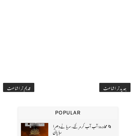
جدید تر اشاعت
قدیم تر اشاعت
POPULAR
🌀 محاورہ: آب آب کر مر گئے، سرہانے دھرا
رہا پانی