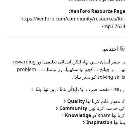
XenForo Resource Page:
https://xenforo.com/community/resources/itd-
mp3.7634/
🎯 اختتامیہ
یہ سفر آسان نہیں تھا، لیکن انتہائی تعلیمی اور rewarding
تھا۔ ہر چیلنج نے کچھ نیا سکھایا، ہر مسئلے نے problem-
solving skills کو بہتر بنایا۔
ہمारा مقصد صرف ایک ایڈآن بنانا نہیں تھا، بلکہ:
کا معیار قائم کرنا تھا
Quality
کی خدمت کرنا تھی
Community
کو share کرنا تھا
Knowledge
بننا تھا
Inspiration