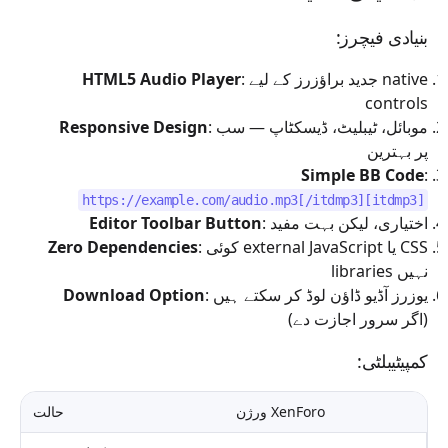
بنیادی فیچرز:
: جدید براؤزرز کے لیے native
HTML5 Audio Player
controls
: موبائل، ٹیبلیٹ، ڈیسکٹاپ — سب
Responsive Design
پر بہترین
Simple BB Code
:
[itdmp3]https://example.com/audio.mp3[/itdmp3]
: اختیاری، لیکن بہت مفید
Editor Toolbar Button
: کوئی external JavaScript یا CSS
Zero Dependencies
libraries نہیں
: یوزرز آڈیو ڈاؤن لوڈ کر سکتے ہیں
Download Option
(اگر سرور اجازت دے)
کمپیٹیبلٹی:
XenForo ورژن
حالت