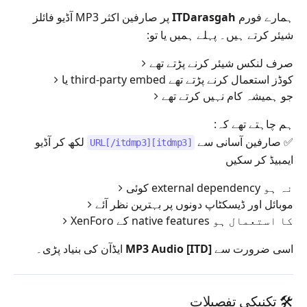
ہمارے فورم
ITDarasgah
پر صارفین اکثر MP3 آڈیو فائلز
شیئر کرتے ہیں۔ پہلے ہمیں یا تو:
صرف لنکس شیئر کرنے پڑتے تھے
یا third-party embed کوڈز استعمال کرنے پڑتے تھے
جو ہمیشہ کام نہیں کرتے تھے
✅ صارفین آسانی سے
لکھ کر آڈیو
[itdmp3]URL[/itdmp3]
ایمبیڈ کر سکیں
کوئی external dependency نہ ہو
موبائل اور ڈیسکٹاپ دونوں پر بہترین نظر آئے
XenForo کے native features کا استعمال ہو
اسی ضرورت سے
[ITD] MP3 Audio
ایڈآن کی بنیاد پڑی۔
🛠️ تکنیکی تفصیلات