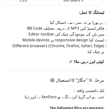
2.3.0
Test Board 3
ٹیسٹنگ کا عمل:
ہر بورڈ پر نئے سرے سے انسٹال کیا
BB Code کے ذریعے مختلف MP3 فائلز ایمبیڈ کیں
Editor toolbar میں بٹن کی موجودگی چیک کی
Mobile devices پر responsive design ٹیسٹ کیا
Different browsers (Chrome, Firefox, Safari, Edge)
پر چیک کیا
کوئی ایرر نہیں ملا!
🎉
مرحلہ 6: "جگاڑ" کا استعمال 😄
ایک دلچسپ واقعہ:
جب ہم اپ گریڈ کرنے لگے، تو XenForo نے ایرر دیا:
The following files are missing: