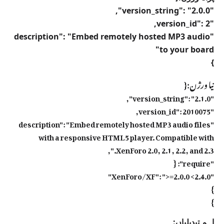
"description": "Embed remotely hosted MP3 audio
}
نیا ورژن:
{
"version_string": "2.1.0",
"version_id": 2010075,
"description": "Embed remotely hosted MP3 audio files
with a responsive HTML5 player. Compatible with
XenForo 2.0, 2.1, 2.2, and 2.3.",
"require": {
"XenForo/XF": ">=2.0.0 <2.4.0"
}
}
اہم تبدیلیاں: