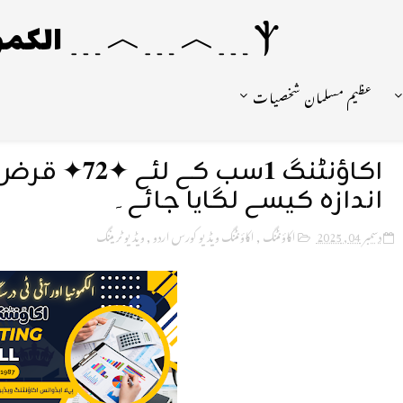
Ⲯ﹍︿﹍︿﹍ الکمونیا ﹍Ⲯ﹍Ⲯ﹍︿﹍☼
عظیم مسلمان شخصیات
اکاؤنٹنگ 𝟏سب
اندازہ کیسے لگایا جائے۔
دسمبر 04, 2025
اکاؤنٹنگ
,
اکاؤنٹنگ ویڈیو کورس اردو
,
ویڈیو ٹریننگ