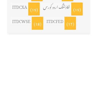
اکاؤنٹنگ اردو کورس
ITDCXA
(19)
(19)
ITDCWSE
ITDCFED
(18)
(17)