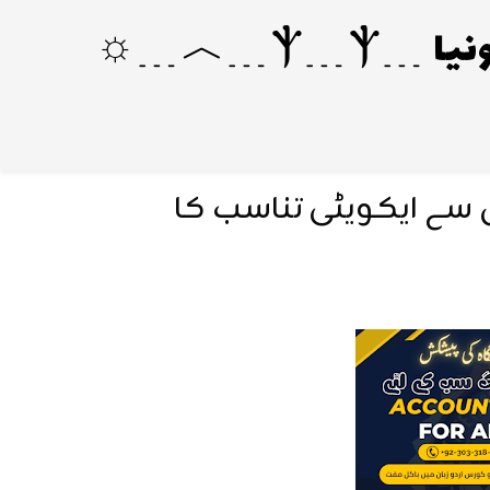
 کے لئے ✦𝟕𝟐✦ قرض سے ایکویٹی تناسب کا