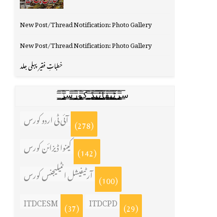
New Post/Thread Notification: Photo Gallery
New Post/Thread Notification: Photo Gallery
خطباتِ فقیر پہلی جلد
س̳̿͟͞ر̳̿͟͞ٹ̳̿͟͞ی̳̿͟͞ف̳̿͟͞ا̳̿͟͞ي̳̳̿ٔ̿͟͟͞͞ی̳̿͟͞ڈ̳̿͟͞ ̳̿͟͞ک̳̿͟͞و̳̿͟͞ر̳̿͟͞س̳̿͟͞ز̳̿͟͞
آئی ٹی اردو کورس
(278)
کینوا ڈیزائن کورس
(142)
آرٹیفیشل انٹیلیجنس کورس
(100)
ITDCESM
ITDCPD
(37)
(29)