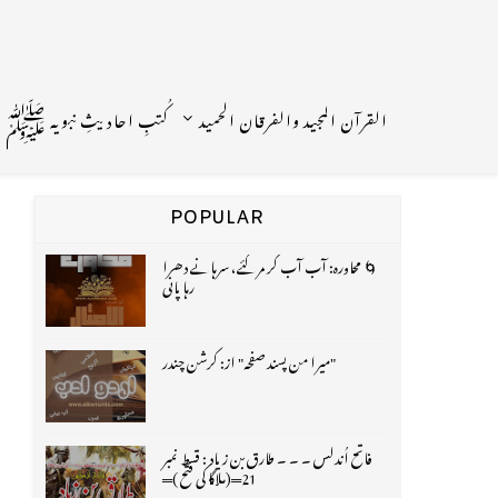
القرآن المجید والفرقان الحمید
کُتبِ احادیثِ نبویہ ﷺ
POPULAR
🌀 محاورہ: آب آب کر مر گئے، سرہانے دھرا
رہا پانی
"میرا من پسند صفحہ" از: کرشن چندر
فاتح اُندلس ۔ ۔ ۔ طارق بن زیاد : قسط نمبر
21═(ملاگا کی فتح )═