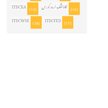
اکاؤنٹنگ اردو کورس
ITDCXA
(19)
(19)
ITDCWSE
ITDCFED
(18)
(17)