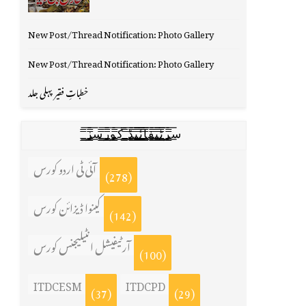
New Post/Thread Notification: Photo Gallery
New Post/Thread Notification: Photo Gallery
خطباتِ فقیر پہلی جلد
س̳̿͟͞ر̳̿͟͞ٹ̳̿͟͞ی̳̿͟͞ف̳̿͟͞ا̳̿͟͞ي̳̳̿ٔ̿͟͟͞͞ی̳̿͟͞ڈ̳̿͟͞ ̳̿͟͞ک̳̿͟͞و̳̿͟͞ر̳̿͟͞س̳̿͟͞ز̳̿͟͞
آئی ٹی اردو کورس
(278)
کینوا ڈیزائن کورس
(142)
آرٹیفیشل انٹیلیجنس کورس
(100)
ITDCESM
ITDCPD
(37)
(29)