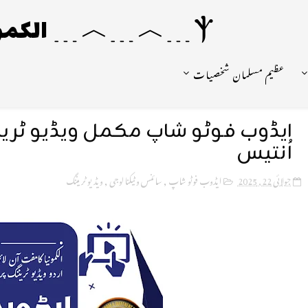
Ⲯ﹍︿﹍︿﹍ الکمونیا ﹍Ⲯ﹍Ⲯ﹍︿﹍☼
عظیم مسلمان شخصیات
ایڈوب فوٹو شاپ مکمل ویڈیو ٹرینن
اُنتیس
جولائی 22, 2025
ایڈوب فوٹو شاپ
,
سائنس و ٹیکنالوجی
,
ویڈیو ٹریننگ