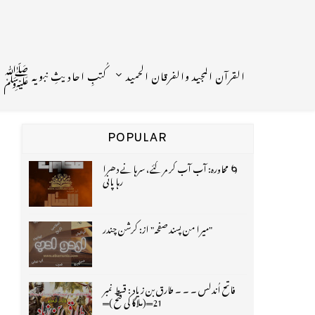
القرآن المجید والفرقان الحمید
کُتبِ احادیثِ نبویہ ﷺ
POPULAR
🌀 محاورہ: آب آب کر مر گئے، سرہانے دھرا
رہا پانی
"میرا من پسند صفحہ" از: کرشن چندر
فاتح اُندلس ۔ ۔ ۔ طارق بن زیاد : قسط نمبر
21═(ملاگا کی فتح )═