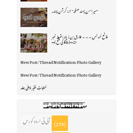
"میرا من پسند صفحہ" از: کرشن چندر
فاتح اُندلس ۔ ۔ ۔ طارق بن زیاد : قسط نمبر
21═(ملاگا کی فتح )═
New Post/Thread Notification: Photo Gallery
New Post/Thread Notification: Photo Gallery
خطباتِ فقیر پہلی جلد
س̳̿͟͞ر̳̿͟͞ٹ̳̿͟͞ی̳̿͟͞ف̳̿͟͞ا̳̿͟͞ي̳̳̿ٔ̿͟͟͞͞ی̳̿͟͞ڈ̳̿͟͞ ̳̿͟͞ک̳̿͟͞و̳̿͟͞ر̳̿͟͞س̳̿͟͞ز̳̿͟͞
آئی ٹی اردو کورس
(278)