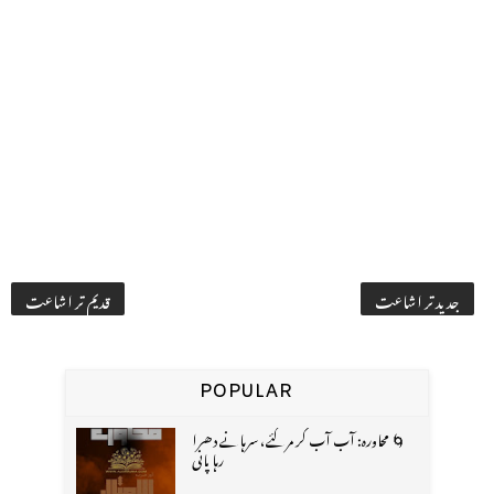
جدید تر اشاعت
قدیم تر اشاعت
POPULAR
🌀 محاورہ: آب آب کر مر گئے، سرہانے دھرا
رہا پانی