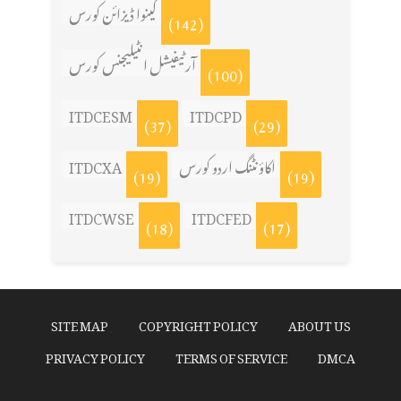
کینوا ڈیزائن کورس
(142)
آرٹیفیشل انٹیلیجنس کورس
(100)
ITDCESM
ITDCPD
(37)
(29)
اکاؤنٹنگ اردو کورس
ITDCXA
(19)
(19)
ITDCWSE
ITDCFED
(18)
(17)
SITE MAP
COPYRIGHT POLICY
ABOUT US
PRIVACY POLICY
TERMS OF SERVICE
DMCA