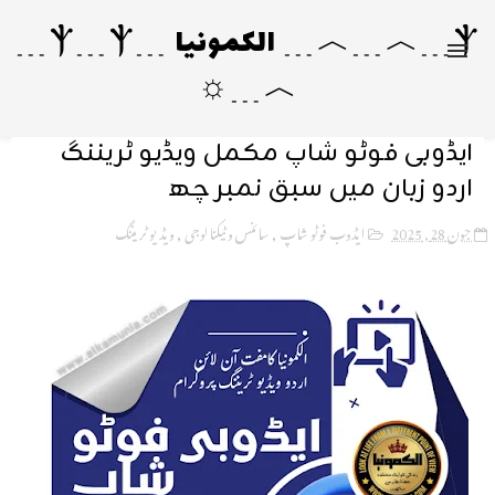
Ⲯ﹍︿﹍︿﹍ الکمونیا ﹍Ⲯ﹍Ⲯ﹍
︿﹍☼
ایڈوبی فوٹو شاپ مکمل ویڈیو ٹریننگ
اردو زبان میں سبق نمبر چھ
جون 28, 2025
ایڈوب فوٹو شاپ
,
سائنس و ٹیکنالوجی
,
ویڈیو ٹریننگ