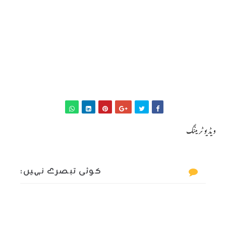
ویڈیو ٹریننگ
کوئی تبصرے نہیں: