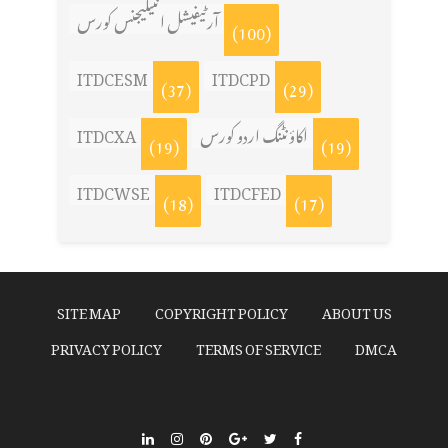
آرٹیفیشل انٹیلیجنس کورس
(100)
ITDCESM
ITDCPD
(37)
(29)
اکاؤنٹنگ اردو کورس
ITDCXA
(19)
(19)
ITDCWSE
ITDCFED
(18)
(17)
SITE MAP
COPYRIGHT POLICY
ABOUT US
PRIVACY POLICY
TERMS OF SERVICE
DMCA