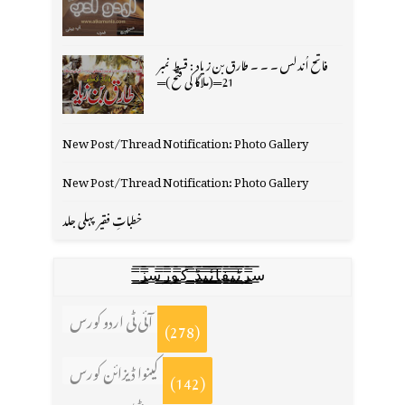
فاتح اُندلس ۔ ۔ ۔ طارق بن زیاد : قسط نمبر
21═(ملاگا کی فتح )═
New Post/Thread Notification: Photo Gallery
New Post/Thread Notification: Photo Gallery
خطباتِ فقیر پہلی جلد
س̳̿͟͞ر̳̿͟͞ٹ̳̿͟͞ی̳̿͟͞ف̳̿͟͞ا̳̿͟͞ي̳̳̿ٔ̿͟͟͞͞ی̳̿͟͞ڈ̳̿͟͞ ̳̿͟͞ک̳̿͟͞و̳̿͟͞ر̳̿͟͞س̳̿͟͞ز̳̿͟͞
آئی ٹی اردو کورس
(278)
کینوا ڈیزائن کورس
(142)