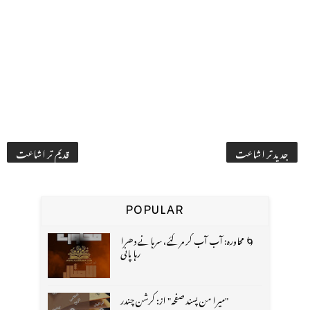
جدید تر اشاعت
قدیم تر اشاعت
POPULAR
🌀 محاورہ: آب آب کر مر گئے، سرہانے دھرا
رہا پانی
"میرا من پسند صفحہ" از: کرشن چندر