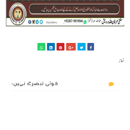
نماز
کوئی تبصرے نہیں: