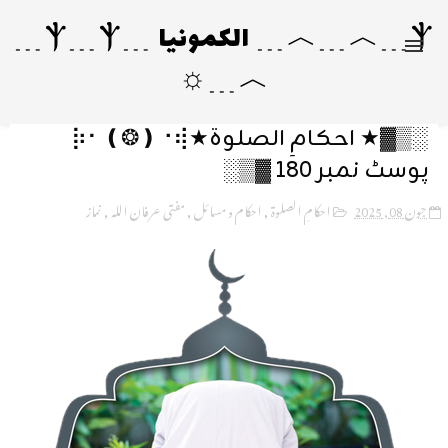
Ⲯ﹍︿﹍︿﹍ الکمونیا ﹍Ⲯ﹍Ⲯ﹍
︿﹍☼
░▒▓★ احکامِ الصلوة★⡷⠂❪❂❫⠐⢾
پوسٹ نمبر 180 ▓▒░
جون 08, 2025
احکامِ الصلوة
,
احکام و مسائل
,
مفتی عرفان اللہ
,
نماز