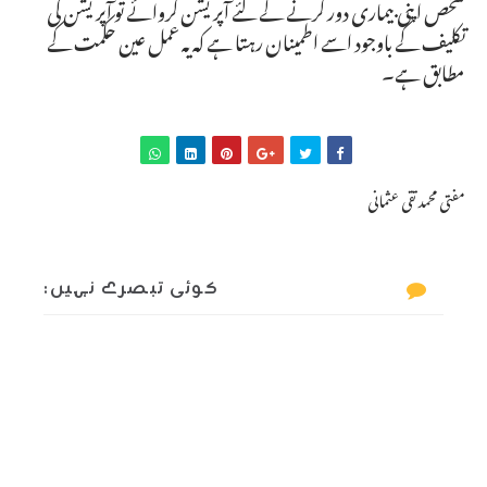
شخص اپنی بیماری دور کرنے کے لئے آپریشن کروائے تو آپریشن کی
تکلیف کے باوجود اسے اطمینان رہتا ہے کہ یہ عمل عین حکمت کے
مطابق ہے۔
مفتی محمد تقی عثمانی
کوئی تبصرے نہیں: