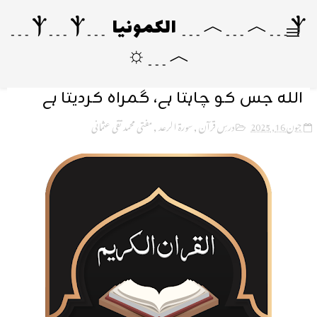
Ⲯ﹍︿﹍︿﹍ الکمونیا ﹍Ⲯ﹍Ⲯ﹍
︿﹍☼
اللہ جس کو چاہتا ہے، گمراہ کردیتا ہے
جون 16, 2025
درسِ قرآن
,
سورۃ الرعد
,
مفتی محمد تقی عثمانی