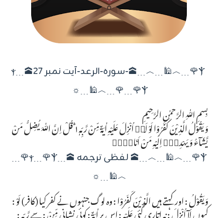
Ⲯ🌹﹍︿🕌﹍︿﹍🕋-سورہ-الرعد-آیت نمبر 27🕋﹍ⲯ
﹍🌹ⲯ🌹﹍︿🕌﹍☼
بِسمِ اللّٰہِ الرَّحمٰنِ الرَّحِیمِ
وَ یَقُوْلُ الَّذِیْنَ كَفَرُوْا لَوْ لَاۤ اُنْزِلَ عَلَیْهِ اٰیَةٌ مِّنْ رَّبِّهٖ١ؕ قُلْ اِنَّ اللّٰهَ یُضِلُّ مَنْ
یَّشَآءُ وَ یَهْدِیْۤ اِلَیْهِ مَنْ اَنَابَۖۚ
Ⲯ🌹﹍︿🕌﹍︿﹍🕋 لفظی ترجمہ 🕋﹍ⲯ﹍🌹ⲯ🌹﹍
︿🕌﹍☼
وَيَقُوْلُ : اور کہتے ہیں الَّذِيْنَ كَفَرُوْا : وہ لوگ جنہوں نے کفر کیا (کافر) لَوْ :
کیوں لَآ اُنْزِلَ : نہ اتاری گئی عَلَيْهِ : اس پر اٰيَةٌ : کوئی نشانی مِّنْ : سے رَّبِّهٖ :