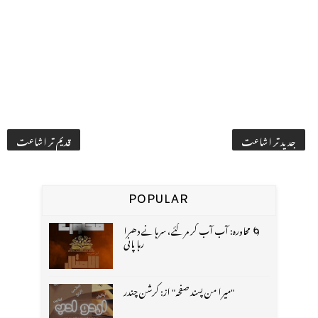
جدید تر اشاعت
قدیم تر اشاعت
POPULAR
🌀 محاورہ: آب آب کر مر گئے، سرہانے دھرا
رہا پانی
"میرا من پسند صفحہ" از: کرشن چندر