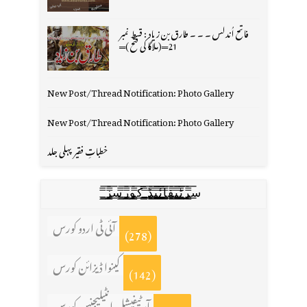
فاتح اُندلس ۔ ۔ ۔ طارق بن زیاد : قسط نمبر
21═(ملاگا کی فتح )═
New Post/Thread Notification: Photo Gallery
New Post/Thread Notification: Photo Gallery
خطباتِ فقیر پہلی جلد
س̳̿͟͞ر̳̿͟͞ٹ̳̿͟͞ی̳̿͟͞ف̳̿͟͞ا̳̿͟͞ي̳̳̿ٔ̿͟͟͞͞ی̳̿͟͞ڈ̳̿͟͞ ̳̿͟͞ک̳̿͟͞و̳̿͟͞ر̳̿͟͞س̳̿͟͞ز̳̿͟͞
آئی ٹی اردو کورس
(278)
کینوا ڈیزائن کورس
(142)
آرٹیفیشل انٹیلیجنس کورس