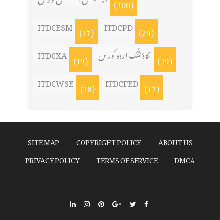
(100)
ITDCESM
ITDCPD
(37)
(29)
اکاؤنٹنگ اردو کورس
ITDCXA
(19)
(19)
ITDCWSE
ITDCFED
(18)
(17)
SITE MAP
COPYRIGHT POLICY
ABOUT US
PRIVACY POLICY
TERMS OF SERVICE
DMCA