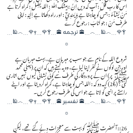
اس کا رب قُلْ : آپ کہ دیں اِنَّ : بیشک اللّٰهَ : اللہ يُضِلُّ : گمراہ کرتا ہے
مَنْ يَّشَآءُ : جس کو چاہتا ہے وَيَهْدِيْٓ : اور راہ دکھاتا ہے اِلَيْهِ : اپنی
طرف مَنْ : جو اَنَابَ : رجوع کرے
Ⲯ🌹﹍︿🕌﹍︿﹍🕋 ترجمہ 🕋﹍ⲯ﹍🌹ⲯ🌹﹍︿🕌﹍
☼
شروع اللہ کے نام سے جو سب پر مہربان ہے، بہت مہربان ہے
اور جن لوگوں نے کفر اپنا لیا ہے، وہ یہ کہتے ہیں کہ ان پر (یعنی محمد
ﷺ پر) ان کے پروردگار کی طرف سے کوئی نشانی کیوں نہیں اتاری
گئی ؟ (26) کہہ دو کہ : اللہ جس کو چاہتا ہے، گمراہ کردیتا ہے اور اپنے
راستے پر انہی کو لاتا ہے جو اس کی طرف رجوع کریں۔
Ⲯ🌹﹍︿🕌﹍︿﹍🕋 تفسیر 🕋﹍ⲯ﹍🌹ⲯ🌹﹍︿🕌﹍
☼
26:: آنحضرت ﷺ کو بہت سے معجزات دئے گئے تھے، لیکن