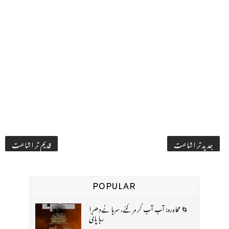
جدید تر اشاعت
قدیم تر اشاعت
POPULAR
🌀 محاورہ: آب آب کر مر گئے، سرہانے دھرا
رہا پانی