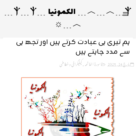
Ⲯ﹍︿﹍︿﹍ الکمونیا ﹍Ⲯ﹍Ⲯ﹍
︿﹍☼
ہم تیری ہی عبادت کرتے ہیں اور تجھ ہی
سے مدد چاہتے ہیں
مارچ 24, 2025
سورۃ الفاتحہ
,
کیلیگرافی و خطاطی