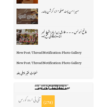
"میرا من پسند صفحہ" از: کرشن چندر
فاتح اُندلس ۔ ۔ ۔ طارق بن زیاد : قسط نمبر
21═(ملاگا کی فتح )═
New Post/Thread Notification: Photo Gallery
New Post/Thread Notification: Photo Gallery
خطباتِ فقیر پہلی جلد
س̳̿͟͞ر̳̿͟͞ٹ̳̿͟͞ی̳̿͟͞ف̳̿͟͞ا̳̿͟͞ي̳̳̿ٔ̿͟͟͞͞ی̳̿͟͞ڈ̳̿͟͞ ̳̿͟͞ک̳̿͟͞و̳̿͟͞ر̳̿͟͞س̳̿͟͞ز̳̿͟͞
آئی ٹی اردو کورس
(278)