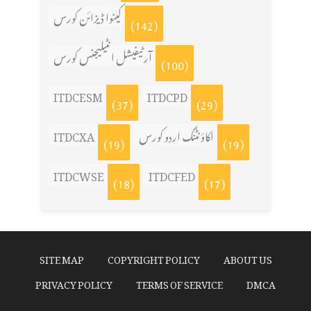
کینوا ڈیزائن کورس
(142)
آرٹیفیشل انٹیلیجنس کورس
(100)
ITDCESM
ITDCPD
(37)
(29)
اکاؤنٹنگ اردو کورس
ITDCXA
(19)
(19)
ITDCWSE
ITDCFED
(18)
(17)
SITE MAP
COPYRIGHT POLICY
ABOUT US
PRIVACY POLICY
TERMS OF SERVICE
DMCA